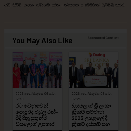
අඩු කිරීම සඳහා සමාගම දරන උත්සාහය ද මෙමගින් පිළිඹිබු කරයි.