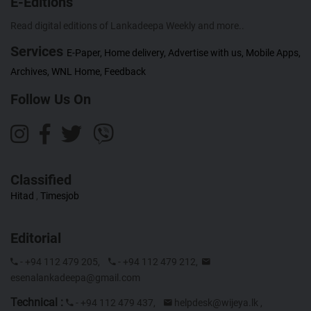
E-Editions
Read digital editions of Lankadeepa Weekly and more..
Services
E-Paper,
Home delivery,
Advertise with us,
Mobile Apps,
Archives,
WNL Home,
Feedback
Follow Us On
Classified
Hitad
,
Timesjob
Editorial
- +94 112 479 205,
- +94 112 479 212,
esenalankadeepa@gmail.com
Technical :
- +94 112 479 437,
helpdesk@wijeya.lk
,