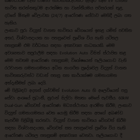
කණ්ඩායම් වැනි වාණිජ භාවිතාකරුවන්ට ඇතුළු සෑම EV වාහන
භාවිත කරන්නකුටම ආරක්ෂිත හා වෘත්තීයමය පරිසරයක් තුළ,
දවසේ ඕනෑම වේලාවක (24/7) ආරෝපණ සේවාව මෙහිදී ලබා ගත
හැකිය.
ලංකාව පුරා විද්‍යුත් වාහන භාවිතය වේගයෙන් ඉහළ යමින් පවතින
අතර, විශ්වාසදායක හා පහසුවෙන් ප්‍රවේශ විය හැකි යටිතල
පහසුකම් එම වර්ධනය සඳහා අත්‍යවශ්‍ය සාධකයකි. මෙම
අවශ්‍යතාව සපුරාලීම සඳහා Evolution Auto විසින් ස්ථාපිත කළ
මෙම නවතම ආරෝපණ පහසුකම, විශේෂයෙන් පෑලියගොඩ වැනි
රථවාහන ගමනාගමනය අධික නාගරික ප්‍රදේශවල විද්‍යුත් වාහන
භාවිතකරුවන්ට වඩාත් පහසු සහ කාර්යක්ෂම ගමනාගමන
අත්දැකීමක් ලබා දෙයි.
මේ පිළිබඳව අදහස් දක්වමින් Evolution Auto හි අලෙවියෙන් පසු
සේවා අංශයේ ප්‍රධානී, නුරාන් සිල්වා මහතා මෙසේ පැවසීය. 60kW
Dual-Gun වේගවත් ආරෝපණ මධ්‍යස්ථානය ආරම්භ කිරීම, ලංකාව
විද්‍යුත් ගමනාගමනය වෙත යොමු කිරීම සඳහා අපගේ අඛණ්ඩ
කැපවීම පිළිබිඹු කරනවා. විද්‍යුත් වාහන භාවිතය වේගවත් කිරීම
සඳහා විශ්වාසදායක, වේගවත් සහ පහසුවෙන් ප්‍රවේශ විය හැකි
ආරෝපණ යටිතල පහසුකම් අත්‍යවශ්‍ය වෙනවා. පෑලියගොඩ දී