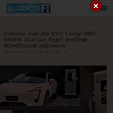
Evolution Auto සහ EVO Charge එක්ව
6060kW Dual-Gun විද්‍යුත් ආරෝපණ
මධ්‍යස්ථානයක් පෑලියගොඩ
කතෘ මණ්ඩලය 2026 මැයි මස 29
බැලුවෝ - 18