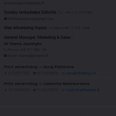
webadsupport@wijeya.lk
Sunday lankadeepa Editorial :
- +94 112 479 260
iridalankadeepa@gmail.com
Web Advertising Inquiry :
Dilan:+94 77 372 7288
General Manager: Marketing & Sales :
Mr Channa Jayasinghe :
Phone: +94 777 880 155
Email:
channaj@wijeya.lk
Print advertising — Suraj Pathirana
📱 0772617542
☎️ 0112479838
✉️
surajp@wijeya.lk
Print advertising — Lasantha Abeywardena
📱 0774055673
☎️ 0112479833
✉️
lasantha@wijeya.lk