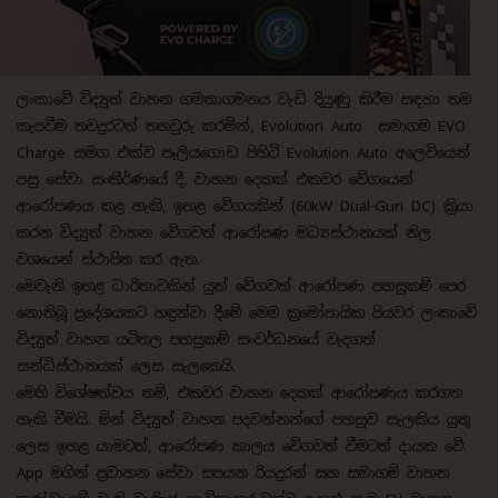
ලංකාවේ විද්‍යුත් වාහන ගමනාගමනය වැඩි දියුණු කිරීම සඳහා තම
කැපවීම තවදුරටත් තහවුරු කරමින්, Evolution Auto සමාගම EVO
Charge සමග එක්ව පෑලියගොඩ පිහිටි Evolution Auto අලෙවියෙන්
පසු සේවා සංකීර්ණයේ දී, වාහන දෙකක් එකවර වේගයෙන්
ආරෝපණය කළ හැකි, ඉහළ වේගයකින් (60kW Dual-Gun DC) ක්‍රියා
කරන විද්‍යුත් වාහන වේගවත් ආරෝපණ මධ්‍යස්ථානයක් නිල
වශයෙන් ස්ථාපිත කර ඇත.
මෙවැනි ඉහළ ධාරිතාවකින් යුත් වේගවත් ආරෝපණ පහසුකම් පෙර
නොතිබූ ප්‍රදේශයකට හඳුන්වා දීමේ මෙම ක්‍රමෝපායික පියවර ලංකාවේ
විද්‍යුත් වාහන යටිතල පහසුකම් සංවර්ධනයේ වැදගත්
සන්ධිස්ථානයක් ලෙස සැලකෙයි.
මෙහි විශේෂත්වය නම්, එකවර වාහන දෙකක් ආරෝපණය කරගත
හැකි වීමයි. මින් විද්‍යුත් වාහන පදවන්නන්ගේ පහසුව සැලකිය යුතු
ලෙස ඉහළ යාමටත්, ආරෝපණ කාලය වේගවත් වීමටත් දායක වේ.
App මගින් ප්‍රවාහන සේවා සපයන රියදුරන් සහ සමාගම් වාහන