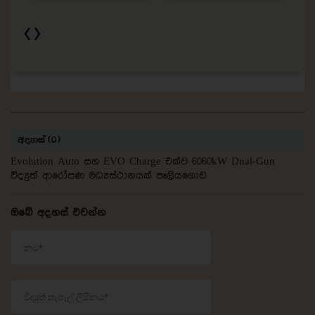
අදහස් (0)
Evolution Auto සහ EVO Charge එක්ව 6060kW Dual-Gun
විද්‍යුත් ආරෝපණ මධ්‍යස්ථානයක් පෑලියගොඩ
ඔබේ අදහස් එවන්න