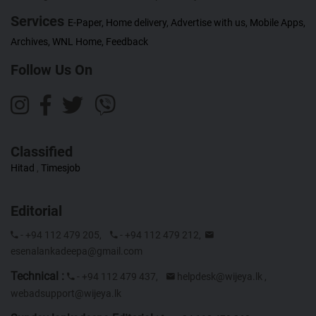
Services
E-Paper,
Home delivery,
Advertise with us,
Mobile Apps,
Archives,
WNL Home,
Feedback
Follow Us On
Classified
Hitad
,
Timesjob
Editorial
- +94 112 479 205,
- +94 112 479 212,
esenalankadeepa@gmail.com
Technical :
- +94 112 479 437,
helpdesk@wijeya.lk
,
webadsupport@wijeya.lk