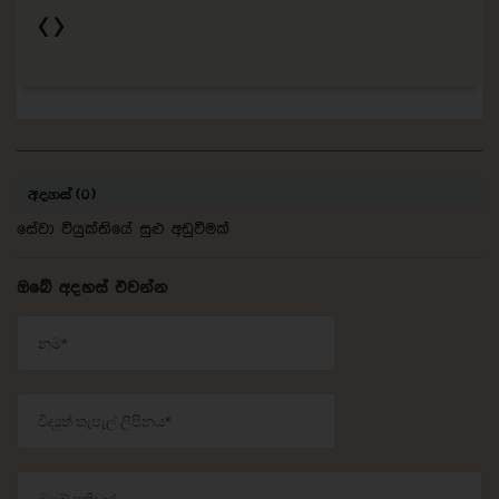
අදහස් (0)
සේවා වියුක්තියේ සුළු අඩුවීමක්
ඔබේ අදහස් එවන්න