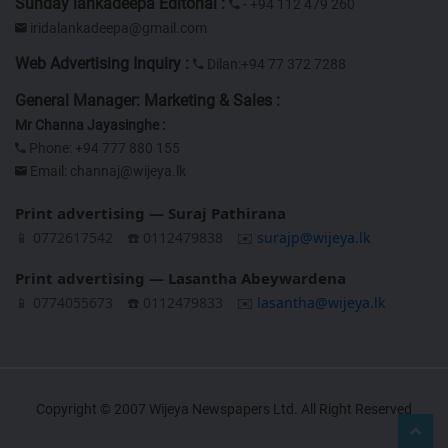
Sunday lankadeepa Editorial :
- +94 112 479 260
iridalankadeepa@gmail.com
Web Advertising Inquiry :
Dilan:+94 77 372 7288
General Manager: Marketing & Sales :
Mr Channa Jayasinghe :
Phone: +94 777 880 155
Email:
channaj@wijeya.lk
Print advertising — Suraj Pathirana
📱 0772617542
☎️ 0112479838
✉️
surajp@wijeya.lk
Print advertising — Lasantha Abeywardena
📱 0774055673
☎️ 0112479833
✉️
lasantha@wijeya.lk
Copyright © 2007 Wijeya Newspapers Ltd. All Right Reserved