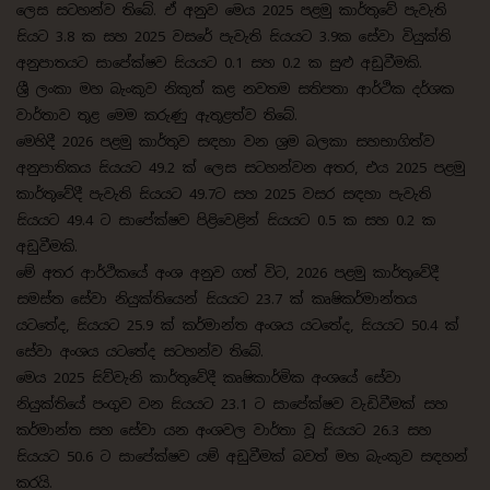
ලෙස සටහන්ව තිබේ. ඒ අනුව මෙය 2025 පළමු කාර්තුවේ පැවැති
සියට 3.8 ක සහ 2025 වසරේ පැවැති සියයට 3.9ක සේවා වියුක්ති
අනුපාතයට සාපේක්ෂව සියයට 0.1 සහ 0.2 ක සුළු අඩුවීමකි.
ශ්‍රී ලංකා මහ බැංකුව නිකුත් කළ නවතම සතිපතා ආර්ථික දර්ශක
වාර්තාව තුළ මෙම කරුණු ඇතුළත්ව තිබේ.
මෙහිදී 2026 පළමු කාර්තුව සඳහා වන ශ්‍රම බලකා සහභාගිත්ව
අනුපාතිකය සියයට 49.2 ක් ලෙස සටහන්වන අතර, එය 2025 පළමු
කාර්තුවේදී පැවැති සියයට 49.7ට සහ 2025 වසර සඳහා පැවැති
සියයට 49.4 ට සාපේක්ෂව පිළිවෙළින් සියයට 0.5 ක සහ 0.2 ක
අඩුවීමකි.
මේ අතර ආර්ථිකයේ අංශ අනුව ගත් විට, 2026 පළමු කාර්තුවේදී
සමස්ත සේවා නියුක්තියෙන් සියයට 23.7 ක් කෘෂිකර්මාන්තය
යටතේද, සියයට 25.9 ක් කර්මාන්ත අංශය යටතේද, සියයට 50.4 ක්
සේවා අංශය යටතේද සටහන්ව තිබේ.
මෙය 2025 සිව්වැනි කාර්තුවේදී කෘෂිකාර්මික අංශයේ සේවා
නියුක්තියේ පංගුව වන සියයට 23.1 ට සාපේක්ෂව වැඩිවීමක් සහ
කර්මාන්ත සහ සේවා යන අංශවල වාර්තා වූ සියයට 26.3 සහ
සියයට 50.6 ට සාපේක්ෂව යම් අඩුවීමක් බවත් මහ බැංකුව සඳහන්
කරයි.