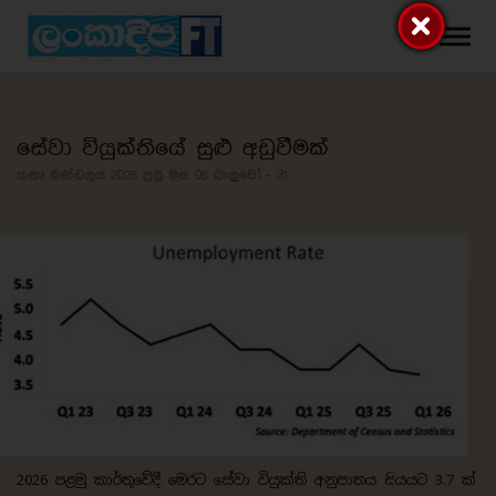
සේවා වියුක්තියේ සුළු අඩුවීමක්
කතෘ මණ්ඩලය 2026 ජුලි මස 06
බැලුවෝ - 31
2026 පළමු කාර්තුවේදී මෙරට සේවා වියුක්ති අනුපාතය සියයට 3.7 ක්