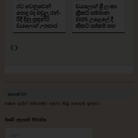
අදහස් (0)
සණස ලයිෆ් සමාගමට පනවා තිබූ තහනම ඉවතට
ඔබේ අදහස් එවන්න