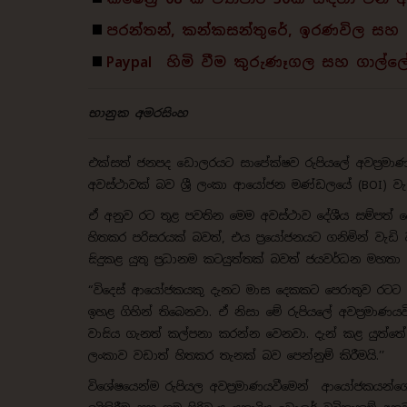
පරන්තන්, කන්කසන්තුරේ, ඉරණවිල ස
Paypal හිමි වීම කුරුණෑගල සහ ගාල්ල
භානුක අමරසිංහ
එක්සත් ජනපද ඩොලරයට සාපේක්ෂව රුපියලේ අවප්‍රම
අවස්ථාවක් බව ශ්‍රී ලංකා ආයෝජන මණ්ඩලයේ (BOI)
ඒ අනුව රට තුළ පවතින මෙම අවස්ථාව දේශීය සම්පත
හිතකර පරිසරයක් බවත්, එය ප්‍රයෝජනයට ගනිමින් වැ
සිදුකළ යුතු ප්‍රධානම කටයුත්තක් බවත් ජයවර්ධන මහතා
“විදෙස් ආයෝජකයකු දැනට මාස දෙකකට පෙරාතුව රටට 
ඉහළ ගිහින් තිබෙනවා. ඒ නිසා මේ රුපියලේ අවප්‍රම
වාසිය ගැනත් කල්පනා කරන්න වෙනවා. දැන් කළ යුත්තේ
ලංකාව වඩාත් හිතකර තැනක් බව පෙන්නුම් කිරීමයි.’’
විශේෂයෙන්ම රුපියල අවප්‍රමාණයවීමෙන්
ආයෝජකයන්ගේ ආ