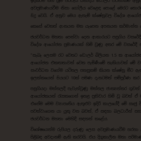
ඉදිකිරීම සහ ශ්‍රම පිරිවැය යනාදිය ඩොලර් වටිනාකම් අ
අවප්‍රමාණයවීම නිසා ගෝලීය වෙළෙඳ පොළේ මෙරට තොරත
සිදු වෙයි. ඒ අනුව මෙය ඇතැම් ක්ෂේත්‍රවල විදේශ ආ
කෙසේ වෙතත් ආනයන මත යැපෙන අපනයන කර්මාන්ත ආය
ජයවර්ධන මහතා පෙන්වා දෙන ආකාරයට පසුගිය වසරේදී
විදේශ ආයෝජන ප්‍රමාණයක් හිමි වුණු අතර මේ වසරේදී 
“සැබෑ ලෙසම රට වෙතට ඩොලර් බිලියන 1.5 ක ආයෝජන 
ආයෝජන එකඟතාවන් වෙත පැමිණීමේ හැකියාවක් මේ වසර 
සංවර්ධන වගේම යටිතල පහසුකම් කියන ක්ෂේත්‍ර මීට 
ඉලක්කයෙන් සියයට 10ක් පමණ දැනටමත් සම්පූර්ණ කර ග
පසුගියදා මත්තලදී පැවැත්වුණු මත්තල ජාත්‍යන්තර ගු
ආයෝජකයන් රැසකගෙන් ඉහළ ප්‍රතිචාර හිමි වූ බවත් ඒ 
එසේම මෙම ව්‍යාපෘතිය ඇතුළුව ඉදිරි කාලයේදී මේ ඍජ
පවත්වාගෙන යා යුතු වන බවත්, ඒ සඳහා බලධාරීන් සහ 
ජයවර්ධන මහතා මෙහිදී සඳහන් කළේය.
විශේෂයෙන්ම රුපියල දරුණු ලෙස අවප්‍රමාණයවීම හරහා
පිළිබඳ අවදානම් ඇති කරවයි. එය දිගුකාලීන මහා පරිම