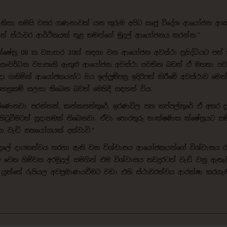
ත්වය නිසා තමයි වසර ගණනාවක් යන තුරුම අපිට ඍජු විදේශ ආයෝජන ආ
ත් ස්ථාවර ආර්ථිකයක් තුළ තමන්ගේ මුදල් ආයෝජනය කරන්න.’’
ත්‍ර 08 ක ව්‍යාපාර 30ක් සඳහා වන ආයෝජන අවස්ථා ප්‍රසිද්ධියට පත්
්‍ර සංවර්ධන ව්‍යාපෘති ඇතුළු ආයෝජන අවස්ථා පවතින බවත් ඒ මහතා ප
 ගනිමින් ආයෝජකයන්ට සිය ඉල්ලු‍ම්පත්‍ර ඉදිරිපත් කිරීමේ අවස්ථාව මෙන
ද පහසුකම් සලසා තිබෙන බවත් මෙහිදී සඳහන් විය.
ණෙනවා. පරන්තන්, කන්කසන්තුරේ, ඉරණවිල සහ කප්පල්තුරේ ඒ අතර ප්‍ර
ටුවීමටත් සූදානමක් තිබෙනවා. ඒවා තොරතුරු තාක්ෂණික ක්ෂේත්‍රයට ස
ඳහා වැඩි සහයෝගයක් දක්වාවි.“
ය අරමුදලේ දායකත්වය හරහා ඇති වන විශ්වාසය ආයෝජකයන්ගේ විශ්වාසය 
රට වෙත හිමිවන අරමුදල් සමගින් එම විශ්වාසය තවදුරටත් වැඩි වනු ඇතැය
යුත්තේ රුපියල අවප්‍රමාණයවීමට වඩා එහි ස්ථාවරත්වය ආරක්ෂා කරගැ