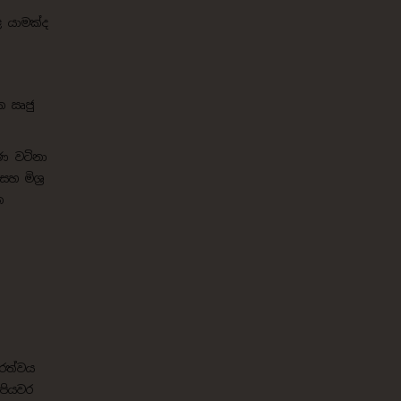
ළ යාමක්ද
ක ඍජු
ණ වටිනා
 මිශ්‍ර
න
වරත්වය
පියවර