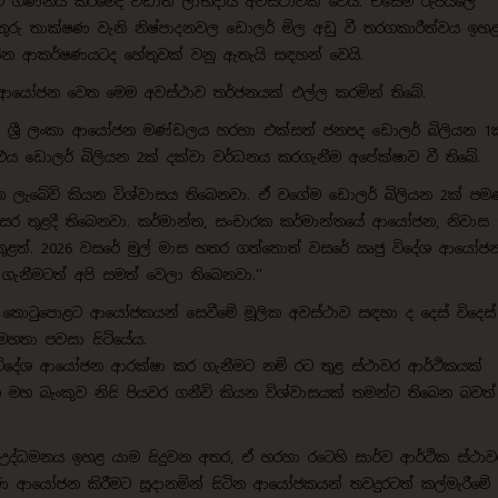
නුව ගණනය කිරීමේදී වඩාත් ලාභදායී අවස්ථාවක් වෙයි. එසේම රුපියලේ
ුරු තාක්ෂණ වැනි නිෂ්පාදනවල ඩොලර් මිල අඩු වී තරගකාරීත්වය ඉහ
යෝජන ආකර්ෂණයටද හේතුවක් වනු ඇතැයි සඳහන් වෙයි.
ෝජන වෙත මෙම අවස්ථාව තර්ජනයක් එල්ල කරමින් තිබේ.
 ශ්‍රී ලංකා ආයෝජන මණ්ඩලය හරහා එක්සත් ජනපද ඩොලර් බිලියන 1
එය ඩොලර් බිලියන 2ක් දක්වා වර්ධනය කරගැනීම අපේක්ෂාව වී තිබේ.
ලැබේවි කියන විශ්වාසය තිබෙනවා. ඒ වගේම ඩොලර් බිලියන 2ක් පම
තුළදී තිබෙනවා. කර්මාන්ත, සංචාරක කර්මාන්තයේ ආයෝජන, නිවාස සහ
ඇතුළත්. 2026 වසරේ මුල් මාස හතර ගත්තොත් වසරේ ඍජු විදේශ ආයෝජ
ැනීමටත් අපි සමත් වෙලා තිබෙනවා.’’
වන් තොටුපොළට ආයෝජකයන් සෙවීමේ මූලික අවස්ථාව සඳහා ද දෙස් විදෙස්
මහතා පවසා සිටියේය.
ු විදේශ ආයෝජන ආරක්ෂා කර ගැනීමට නම් රට තුළ ස්ථාවර ආර්ථිකයක්
මහ බැංකුව නිසි පියවර ගනීවි කියන විශ්වාසයක් තමන්ට තිබෙන බවත්
 උද්ධමනය ඉහළ යාම සිදුවන අතර, ඒ හරහා රටෙහි සාර්ව ආර්ථික ස්ථා
ාණ ආයෝජන කිරීමට සූදානමින් සිටින ආයෝජකයන් තවදුරටත් කල්මැරීමේ 