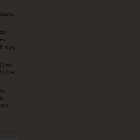
කර්ෂණය
 කර
වසා
්ම අදාළ
ධානයි.
ම්බන්ධව
රැක
ිද
නීමට