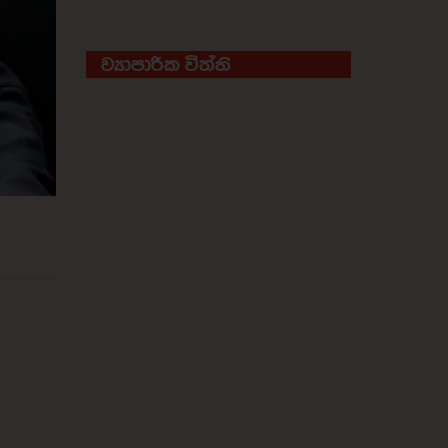
ව්‍යාපාරික විත්ති