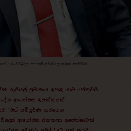
ලයේ (BOI) වැඩබලන සභාපති ආචාර්ය සුලක්ෂණ ජයවර්ධන
රුපියල් ප්‍රමාණය ඉහළ යාම හේතුවයි
ඍ විදේශ ආයෝජන ඉලක්කයක්
යට 10ක් සම්පූර්ණ කරගෙන
ඍ විදෙස් ආයෝජන එකඟතා අපේක්ෂාවක්
ආයෝජන අවස්ථා ප්‍රසිද්ධියට පත් කරයි