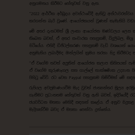
අනුගමනය කිරීමට හේතුවක් වනු ඇත.
“2022 ආර්ථික අර්බුදය අවස්ථාවේදී ඇතිවූ අස්ථාවර
කරගන්න බැරි වුණේ. ආයෝජකයන් වුණත් කැමැතියි වඩා
මේ අතර දැනටමත් ශ්‍රී ලංකා ආයෝජන මණ්ඩලය ලෙස ක්ෂේ
තිබෙන බවත්, ඒ අතර සංචාරක පහසුකම්, විදුලිබල, මිශ
සිටියේය. එහිදී ඩිජිටල්කරණ පහසුකම් වැඩි වශයෙන් යොදා
අනුමැතිය ලබාදීමද ඔන්ලයින් ක්‍රමය හරහා සිදු කිරීමට
“ඒ වගේම තවත් අලු‍තින් ආයෝජන කලාප කිහිපයක් පැමි
ඒ වගේම කුරුණෑගල සහ ගාල්ලේ තාක්ෂණික උද්‍යාන පිහි
පිහිටු වේවි. රට වෙත Paypal පහසුකම හිමිවීමත් මේ ස
රුපියල අවප්‍රමාණයවීම මැද වුවත් ජාත්‍යන්තර මූල්‍
ගැනීමට ප්‍රධානතම හේතුවක් වනු ඇති බවත්, ඉදිරියේදී 
ජයවර්ධන මහතා මෙහිදී සඳහන් කළේය. ඒ අනුව සිදුකළ 
මැදිහත්වීම බවද ඒ මහතා පෙන්වා දුන්නේය.