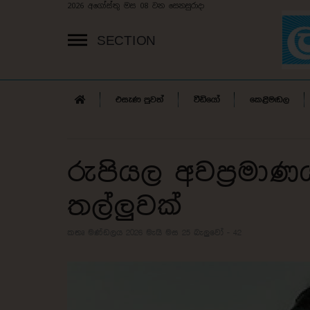
2026 අගෝස්තු මස 08 වන සෙනසුරාදා
SECTION
එසැණ පුවත්
වීඩියෝ
කෙළිමඬල
රුපියල අවප්‍රම
තල්ලුවක්
කතෘ මණ්ඩලය 2026 මැයි මස 25
බැලුවෝ - 42