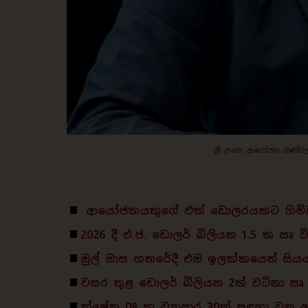
ශ්‍රී ලංකා ආයෝජන මණ්ඩ
ආයෝජකයකුගේ එක් ඩොලරයකට හිමිවන 
2026 දී එ.ජ. ඩොලර් බිලියන 1.5 ක 
මුල් මාස හතරේදී එම ඉලක්කයෙන් සිය
වසර තුළ ඩොලර් බිලියන 2ක් වටිනා 
ක්ෂේත්‍ර 08 ක ව්‍යාපාර 30ක් සඳහා වන 