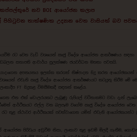
හ කප්පල්තුරේ නව BOI ආයෝජන කලාප
ේ පිහිටුවන තාක්ෂණික උද්‍යාන වෙත වාසියක් බව පවස
ාණයවීම රට වෙත වැඩි වශයෙන් ඍජු විදේශ ආයෝජන ආකර්ෂණය සඳහා
 වැඩබලන සභාපති ආචාර්ය සුලක්ෂණ ජයවර්ධන මහතා පවසයි.
් යොදාගෙන අපනයනය ඉලක්ක කරගත් නිෂ්පාදන සිදු කරන ආයෝජකයන්
ඩි වශයෙන් එවැනි ඍජු විදේශ ආයෝජන ආකර්ෂණයට කටයුතු කිරීම මේ 
 ලංකාදීප FT සිදුකළ විමසීමකදී සඳහන් කළේය.
ගෙන එන එක් ඩොලරයකට ලැබුණු රුපියල් වටිනාකමට වඩා දැන් ලැබෙ
ාණයවීමෙන් ආර්ථිකයට එල්ල වන බලපෑම වගේම ඍජු විදේශ ආයෝජන වෙත 
 රට තුළ ස්ථාවර ආර්ථිකයක් පවත්වාගෙන යමින් එවැනි ආයෝජකයන්ට ශ්‍
යෝජන පිරිවැය අඩුවීම නිසා, ලංකාව තුළ ඉඩම් මිලදී ගැනීම, ගොඩන