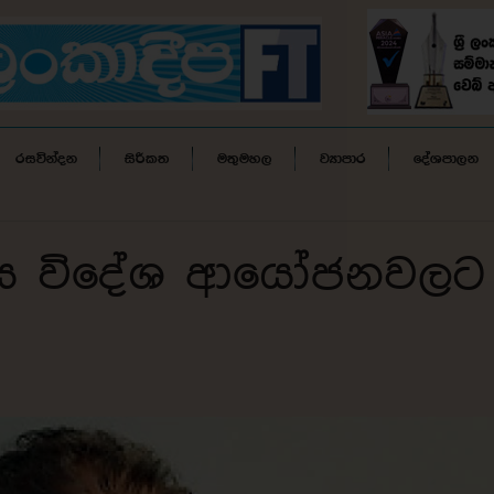
රසවින්දන
සිරිකත
මතුමහල
ව්‍යාපාර
දේශපාලන
ාණය විදේශ ආයෝජනවලට