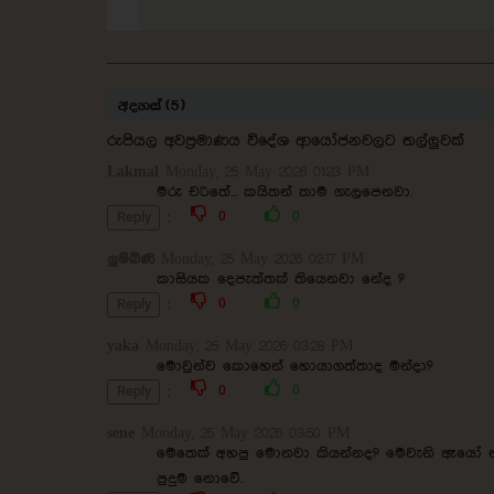
අදහස් (5)
රුපියල අවප්‍රමාණය විදේශ ආයෝජනවලට තල්ලුවක්
Lakmal
Monday, 25 May 2026 01:23 PM
මරු චරිතේ... කයිතන් තාම ගැලපෙනවා.
:
Reply
0
0
ලුම්බිණි
Monday, 25 May 2026 02:17 PM
කාසියක දෙපැත්තක් තියෙනවා නේද ?
:
Reply
0
0
yaka
Monday, 25 May 2026 03:28 PM
මොවුන්ව කොහෙන් හොයාගත්තාද මන්දා?
:
Reply
0
0
sene
Monday, 25 May 2026 03:50 PM
මෙතෙක් අහපු මොනවා කියන්නද? මෙවැනි ඈයෝ න
පුදුම නොවේ.