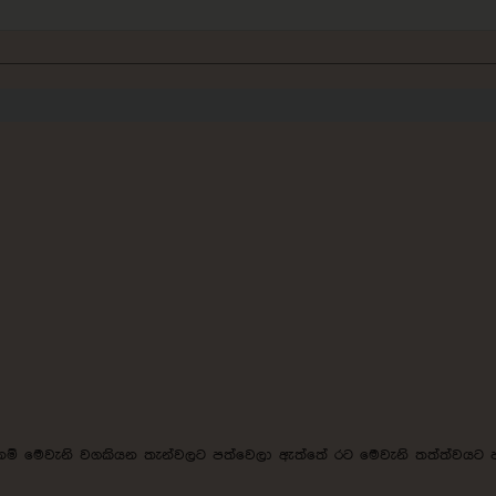
ම් මෙවැනි වගකියන තැන්වලට පත්වෙලා ඇත්තේ රට මෙවැනි තත්ත්වයට ප