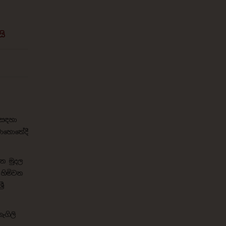
යි
 සඳහා
මොහොතේදී
න මුදල
හිමිවන
රී
ැගිලි