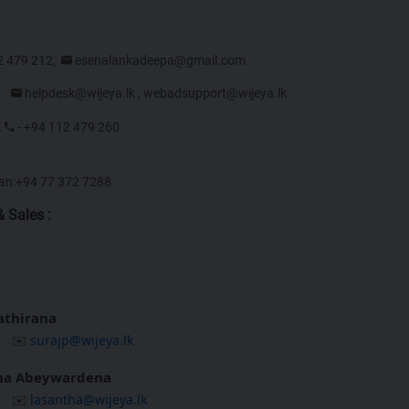
2 479 212,
esenalankadeepa@gmail.com
7,
helpdesk@wijeya.lk
,
webadsupport@wijeya.lk
:
- +94 112 479 260
lan:+94 77 372 7288
 Sales :
Pathirana
✉️
surajp@wijeya.lk
tha Abeywardena
✉️
lasantha@wijeya.lk