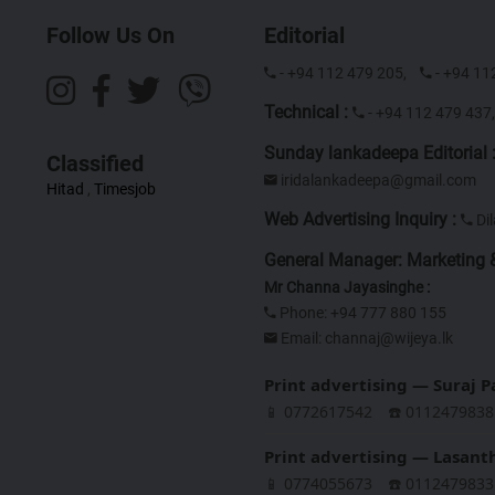
Follow Us On
Editorial
- +94 112 479 205,
- +94 11
Technical :
- +94 112 479 43
Sunday lankadeepa Editorial 
Classified
iridalankadeepa@gmail.com
Hitad
,
Timesjob
Web Advertising Inquiry :
Di
General Manager: Marketing &
Mr Channa Jayasinghe :
Phone: +94 777 880 155
Email:
channaj@wijeya.lk
Print advertising — Suraj 
📱 0772617542
☎️ 0112479838
Print advertising — Lasan
📱 0774055673
☎️ 0112479833