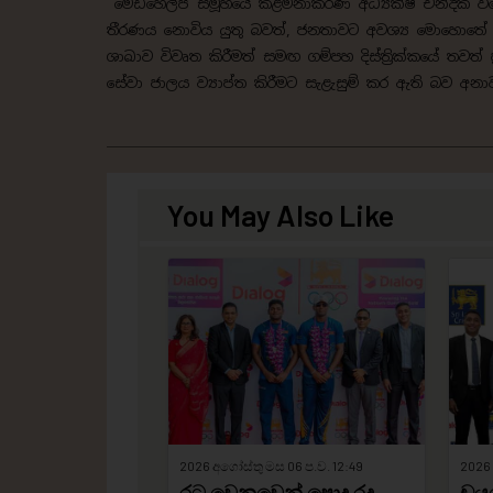
මෙඩිහෙල්ප් සමූහයේ කළමනාකරණ අධ්‍යක්ෂ චන්දික ව
තීරණය නොවිය යුතු බවත්, ජනතාවට අවශ්‍ය මොහොතේ ඔ
ශාඛාව විවෘත කිරීමත් සමඟ ගම්පහ දිස්ත්‍රික්කයේ තවත්
සේවා ජාලය ව්‍යාප්ත කිරීමට සැළැසුම් කර ඇති බව අන