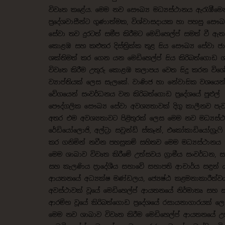
විවෘත කළේය. මෙම නව සෞඛ්‍ය මධ්‍යස්ථානය ඇරැඹීමෙ
ප්‍රදේශවාසීන්ට ගුණාත්මක, විශ්වාසදායක හා පහසු සෞඛ්
සේවා තව දුරටත් සමීප කිරීමට මෙඩිහෙල්ප් සමත් වී ඇ
කොළඹ සහ කළුතර දිස්ත්‍රික්ක තුළ සිය සෞඛ්‍ය සේවා ජ
ශක්තිමත් කර ගෙන යන මෙඩිහෙල්ප් සිය කිරිබත්ගොඩ 
විවෘත කිරීම උතුරු කොළඹ කලාපය වෙත සිදු කරන විශ
ව්‍යාප්තියක් ලෙස සැලකේ. වාණිජ හා නේවාසික වශයෙන
වේගයෙන් සංවර්ධනය වන කිරිබත්ගොඩ ප්‍රදේශයේ පුළුල්
පෞද්ගලික සෞඛ්‍ය සේවා අවශ්‍යතාවක් දිගු කාලීනව පැව
අතර එම අවශ්‍යතාවට පිළිතුරක් ලෙස මෙම නව මධ්‍යස්
රේඩියෝලොජි, අල්ට්‍රා සවුන්ඩ් ස්කෑන්, එකෝකාඩියෝග්‍
කර ගනිමින් නවීන පහසුකම් සහිතව මෙම මධ්‍යස්ථානය
මෙම ශාඛාව විවෘත කිරීමේ උත්සවය ග්‍රාමීය සංවර්ධන, 
සහ කැලණිය ප්‍රාදේශීය සභාවේ සභාපති ආචාර්ය සඳුන් ය
ආයතනයේ අධ්‍යක්ෂ මණ්ඩලය, ජ්‍යෙෂ්ඨ කළමනාකාරීත්ව
අවස්ථාවක් වූයේ මෙඩිහෙල්ප් ආයතනයේ නිර්මාතෘ සහ සභා
ආරම්භ වූයේ කිරිබත්ගොඩ ප්‍රදේශයේ රසායනාගාරයක් ලෙ
මෙම නව ශාඛාව විවෘත කිරීම මෙඩිහෙල්ප් ආයතනයේ උපන