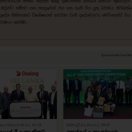
ිජේසිරිවර්ධන මහතා සඳහන් කළේ ගුණාත්මක සෞඛ්‍ය සේවාව භූගෝලීය 
වුන්ට සමීපව සහ පහසුවෙන් එය ගත හැකි විය යුතු බවත්ය. කිරිබත
 ප්‍රදේශ කිහිපයකට විශේෂයෙන් කඩවත වැනි ප්‍රදේශවලටද මෙඩිහෙල්ප් සිය
ාවරණය කෙරිණි.