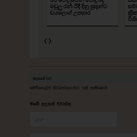
අදහස් (0)
මෙඩිහෙල්ප් කිරිබත්ගොඩට යළි පැමිණෙයි
ඔබේ අදහස් එවන්න