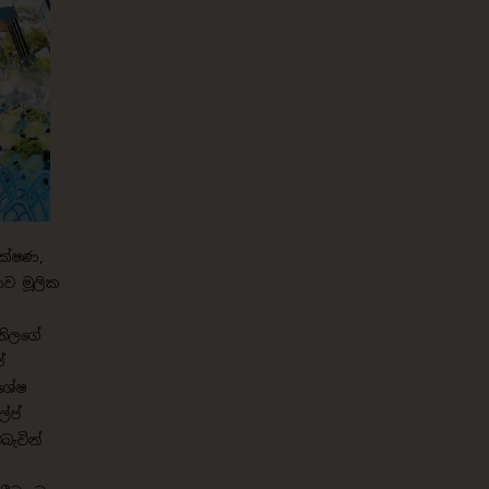
ීක්ෂණ,
ාව මූලික
්නිලගේ
්
ිශේෂ
්ප්
බැවින්