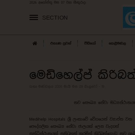
2026 අගෝස්තු මස 07 වන සිකුරාදා
SECTION
එසැණ පුවත්
වීඩියෝ
කෙළිමඬල
මෙඩිහෙල්ප් කිරි
කතෘ මණ්ඩලය 2026 මැයි මස 29
බැලුවෝ - 19
නව සෞඛ්‍ය සේවා මධ්‍යස්ථානය
Medihelp Hospitals ශ්‍රී ලංකාවේ වේගයෙන් ව්‍යාප්ත වන
පෞද්ගලික සෞඛ්‍ය සේවා ජාලයක් ලෙස වැදගත්
සන්ධිස්ථානයක් සනිටුහන් කරමින් කිරිබත්ගොඩ නව ශා