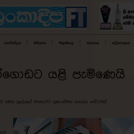
රසවින්දන
සිරිකත
මතුමහල
ව්‍යාපාර
දේශපාලන
බත්ගොඩට යළි පැමිණෙයි
ක් සමග ප්‍රදේශයේ ජනතාවට ගුණාත්මක සෞඛ්‍ය සේවාවක්
ඛාව