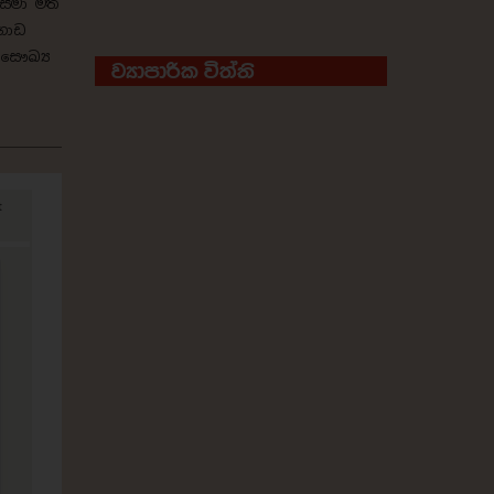
සීමා මත
්ගොඩ
 සෞඛ්‍ය
ව්‍යාපාරික විත්ති