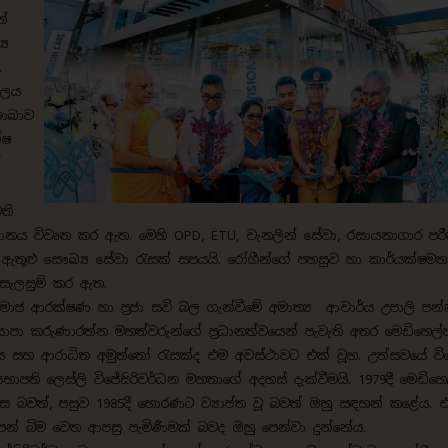
න්
‍ය
ත.
ාලය
ශාඛාව
ේෂ
්
ති
ථානය විවෘත කර ඇත. මෙහි OPD, ETU, චැනලින් සේවා, රසායනාගාර පර
රැෆි ඇතුළු සෞඛ්‍ය සේවා රැසක් සපයයි. රෝගීන්ගේ පහසුව හා කාර්යක්ෂමත
 සැලසුම් කර ඇත.
සමාජ ආරක්ෂණ හා ප්‍රජා සවි බල ගැන්වීමේ අමාත්‍ය ආචාර්ය උපාලි පන
ාපා කරුණාරත්න මහත්වරුන්ගේ ප්‍රධානත්වයෙන් පැවැති අතර මෙඩිහෙල්ප
ය සහ ආරාධිත අමුත්තෝ රැසක්ද එම අවස්ථාවට එක් වූහ. උත්සවයේ ව
පති ලෙස්ලි විජේසිරිවර්ධන මහතාගේ අදහස් දැක්වීමයි. 1979දී මෙඩිහෙල
ස බවත්, පසුව 1985දී හොරණට ව්‍යාප්ත වූ බවත් ඔහු සඳහන් කළේය. එ
් බිම වෙත ආපසු පැමිණීමක් බවද ඔහු පෙන්වා දුන්නේය.