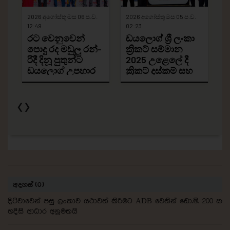
අදහස් (0)
දිට්වාවෙන් පසු ලංකාව යථාවත් කිරීමට ADB වෙතින් ඩො.මි. 200 ක
හදිසි ආධාර අනුමතයි