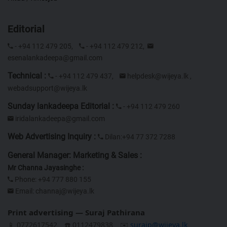
Editorial
- +94 112 479 205,
- +94 112 479 212,
esenalankadeepa@gmail.com
Technical :
- +94 112 479 437,
helpdesk@wijeya.lk
,
webadsupport@wijeya.lk
Sunday lankadeepa Editorial :
- +94 112 479 260
iridalankadeepa@gmail.com
Web Advertising Inquiry :
Dilan:+94 77 372 7288
General Manager: Marketing & Sales :
Mr Channa Jayasinghe :
Phone: +94 777 880 155
Email:
channaj@wijeya.lk
Print advertising — Suraj Pathirana
📱 0772617542
☎️ 0112479838
✉️
surajp@wijeya.lk