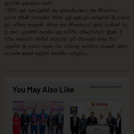
මූලධර්ම අනුගමනය කරයි.
”‍”‍දිට්වා සුළි කුණාටුවෙන් පසු ප්‍රතිසංස්කරණය සහ ජීවනෝපාය
ආධාර කිරීමේ ව්‍යාපෘතිය”‍ මගින් සුළි කුණාටුව හේතුවෙන් ශ්‍රී ලංකාව
පුරා යටිතල පහසුකම්, නිවාස සහ ජීවනෝපායට පුළුල් හානියක් සිදු
වූ අතර, දැනටමත් සැලකිය යුතු ආර්ථික අභියෝගවලට මුහුණ දී
සිටින ජනතාවට එමගින් තවදුරටත් දැඩි පීඩනයක් එල්ල විය,”‍
යනුවෙන් ශ්‍රී ලංකාව සඳහා වන ආසියානු සංවර්ධන බැංකුවේ මෙරට
අධ්‍යක්ෂ ෂැනන් කවුලින් මහත්මිය පැවසුවාය.