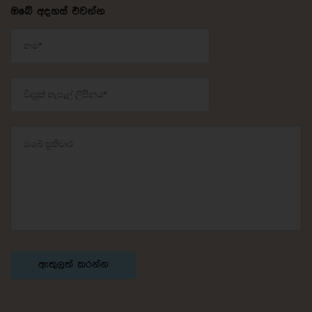
ඔබේ අදහස් එවන්න
ඇතුලත් කරන්න