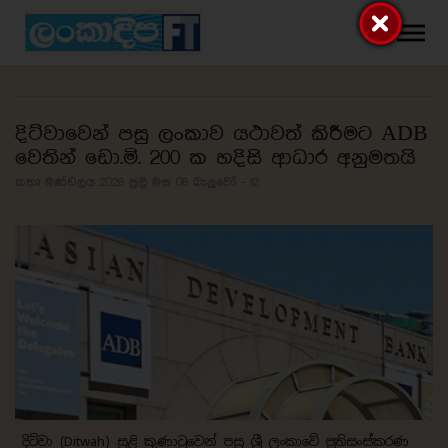
දිට්වාවෙන් පසු ලංකාව යථාවත් කිරීමට ADB
වෙතින් ඩො.මි. 200 ක හදිසි ආධාර අනුමතයි
කතෘ මණ්ඩලය 2026 ජුලි මස 06
බැලුවෝ - 12
දිට්වා (Ditwah) සුළි කුණාටුවෙන් පසු ශ්‍රී ලංකාවේ ප්‍රතිසංස්කරණ