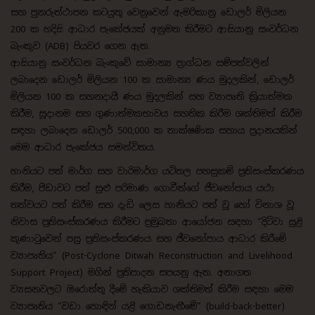
සහ පුනරුත්ථාපන කටයුතු වෙනුවෙන් ඇමරිකානු ඩොලර් මිලියන
200 ක හදිසි ආධාර පැකේජයක් අනුමත කිරීමට ආසියානු සංවර්ධන
බැංකුව (ADB) පියවර ගෙන ඇත.
ආසියානු සංවර්ධන බැංකුවේ සාමාන්‍ය ප්‍රාග්ධන සම්පත්වලින්
ලබාදෙන ඩොලර් මිලියන 100 ක සාමාන්‍ය ණය මුදලකින්, ඩොලර්
මිලියන 100 ක සහනදායී ණය මුදලකින් සහ ව්‍යාපෘති ක්‍රියාත්මක
කිරීම, සූදානම සහ ගුණාත්මකභාවය සහතික කිරීම ශක්තිමත් කිරීම
සඳහා ලබාදෙන ඩොලර් 500,000 ක තාක්ෂණික සහාය ප්‍රදානයකින්
මෙම ආධාර පැකේජය සමන්විතය.
හානියට පත් මාර්ග සහ වාරිමාර්ග යටිතල පහසුකම් ප්‍රතිසංස්කරණය
කිරීම, පීඩාවට පත් සුළු පරිමාණ ගොවීන්ගේ ජීවනෝපාය යථා
තත්වයට පත් කිරීම සහ දැඩි ලෙස හානියට පත් වූ හෝ විනාශ වූ
නිවාස ප්‍රතිසංස්කරණය කිරීමට ප්‍රමුඛතා ආයෝජන සඳහා ”‍දිට්වා සුළි
කුණාටුවෙන් පසු ප්‍රතිසංස්කරණය සහ ජීවනෝපාය ආධාර කිරීමේ
ව්‍යාපෘතිය”‍ (Post-Cyclone Ditwah Reconstruction and Livelihood
Support Project) මගින් ප්‍රතිපාදන සපයනු ඇත. අනාගත
ව්‍යසනවලට ඔරොත්තු දීමේ හැකියාව ශක්තිමත් කිරීම සඳහා මෙම
ව්‍යාපෘතිය ”‍වඩා හොඳින් යළි ගොඩනැඟීමේ”‍ (build-back-better)