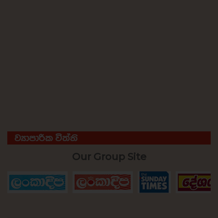
ව්‍යාපාරික විත්ති
Our Group Site