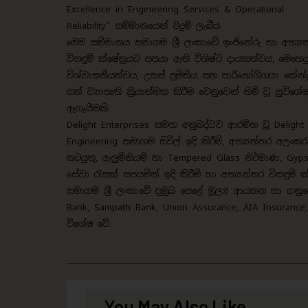
Excellence in Engineering Services & Operational
Reliability” සම්මානයෙන් පිදුම් ලැබීය.
මෙම සම්මානය සමාගම ශ්‍රී ලංකාවේ ඉංජිනේරු හා අභ්‍ය
විසඳුම් ක්ෂේත්‍රයට සපයා ඇති විශිෂ්ට දායකත්වය, මෙහෙයු
විශ්වාසනීයත්වය, උසස් ප්‍රමිතිය සහ පාරිභෝගිගයා කේන්ද්
ගත් ව්‍යාපෘති ක්‍රියාත්මක කිරීම වෙනුවෙන් හිමි වූ සුවිශේ
ඇගැයීමකි.
Delight Enterprises සමඟ අනුබද්ධව ආරම්භ වූ Delight 
Engineering සමාගම සිවිල් ඉදි කිරීම්, අභ්‍යන්තර අලං
කටයුතු, ඇලු‍මිනියම් හා Tempered Glass නිර්මාණ, G
සේවා රැසක් සපයමින් ඉදි කිරීම් හා අභ්‍යන්තර විසඳුම
සමාගම ශ්‍රී ලංකාවේ ප්‍රමුඛ පෙළේ මූල්‍ය ආයතන හා ගනු
Bank, Sampath Bank, Union Assurance, AIA Insuranc
විශේෂ වේ.