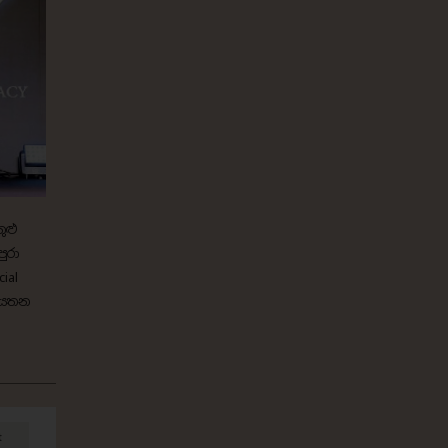
ුළු
ුරා
ial
 ආයතන