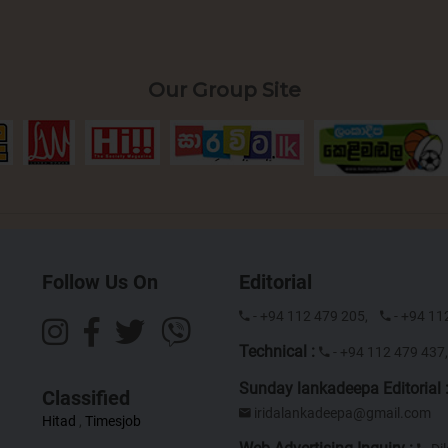
Our Group Site
Follow Us On
Editorial
- +94 112 479 205,
- +94 11
Technical :
- +94 112 479 43
Sunday lankadeepa Editorial 
Classified
iridalankadeepa@gmail.com
Hitad
,
Timesjob