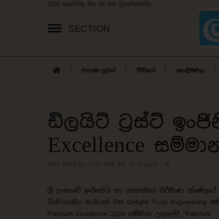
2026 අගෝස්තු මස 06 වන බ්‍රහස්පතින්දා
SECTION
එසැණ පුවත්
වීඩියෝ
කෙළිමඬල
ඩිලයිට් ට්‍රස්ට් ඉ
Excellence සම්මා
කතෘ මණ්ඩලය 2026 මැයි මස 29
බැලුවෝ - 18
ශ්‍රී ලංකාවේ ඉංජිනේරු හා අභ්‍යන්තර නිර්මාණ ක්ෂේත්‍රයේ
විශ්වාසනීය නාමයක් වන Delight Trust Engineering ස
Platinum Excellence 2026 සම්මාන උළෙලේදී “Platinum