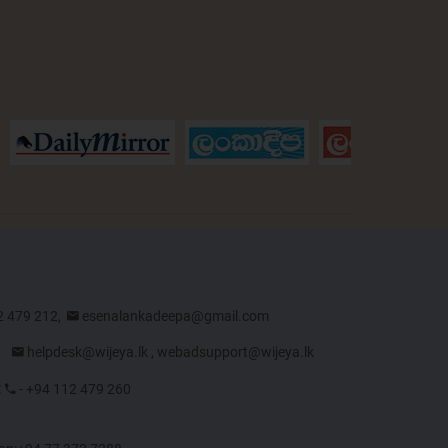
2 479 212,
esenalankadeepa@gmail.com
7,
helpdesk@wijeya.lk
,
webadsupport@wijeya.lk
:
- +94 112 479 260