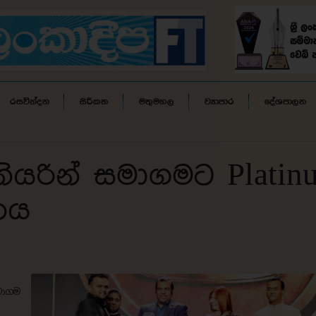
රසවින්දන
සිරිකත
මතුමහල
ව්‍යාපාර
දේශපාලන
ංජිනියරින් සමාගමට Plati
නය
මාගම