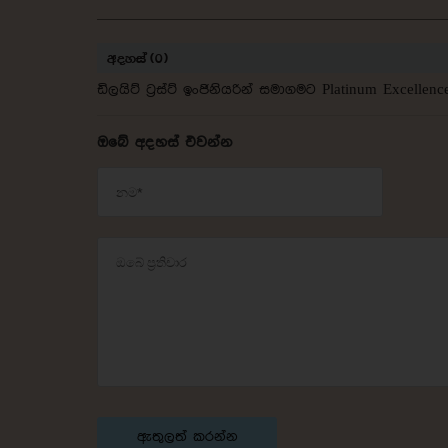
අදහස් (0)
ඩිලයිට් ට්‍රස්ට් ඉංජිනියරින් සමාගමට Platinum Excelle
ඔබේ අදහස් එවන්න
ඇතුලත් කරන්න