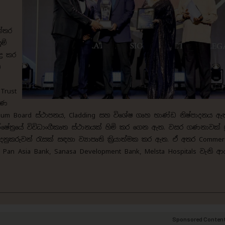
න්තර
ම්
‍ර කර
ෂ
Trust
කරණ
ypsum Board ස්ථාපනය, Cladding සහ විශේෂ ගෘහ භාණ්ඩ නිෂ්පාදනය ඇත
් ක්ෂේත්‍රයේ විවිධාංගීකෘත ස්ථානයක් හිමි කර ගෙන ඇත. වසර ගණනාවක් ප
දෙනුකරුවන් රැසක් සඳහා ව්‍යාපෘති ක්‍රියාත්මක කර ඇත. ඒ අතර Commerc
e, Pan Asia Bank, Sanasa Development Bank, Melsta Hospitals වැනි