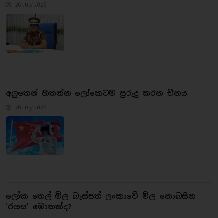
26 July 2026
අලුතෙන් හිතන්න ලෝකෙටම පුරුදු කරන චීනය
20 July 2026
ලෝක තෙල් මිල බැස්සත් ලංකාවේ මිල නොබසින
‘රහස’ මොකක්ද?