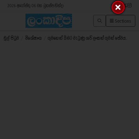
2026 අගෝස්තු 06 වන බ්‍රහස්පතින්දා
Sections
මුල් පිටුව
/
විශේෂාංග
/
ගුවනෙන් බිමට වැටුණු ශ‍්‍රි ලංකන් ගුවන් සේවය..