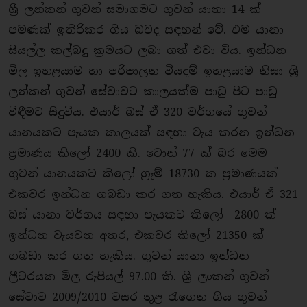
ශ්‍රී ලන්කන් ගුවන් සමාගමට ගුවන් යානා 14 ක්
පමණක් ඉතිරිකර ගිය බවද සඳහන් වේ. එම යානා
සියල්ල කල්බදු ක‍්‍රමයට ලබා ගත් එවා විය. ඉන්ධන
මිල ඉහළයාම හා පරිපාලන වියදම් ඉහළයාම නිසා ශ්‍රී
ලන්කන් ගුවන් සේවාවට කාලයක්ම පාඩු පිට පාඩු
විඳීමට සිදුවිය. එයාර් බස් ඒ 320 වර්ගයේ ගුවන්
යානයකට පැයක කාලයක් සඳහා වැය කරන ඉන්ධන
ප‍්‍රමාණය කිලෝ 2400 කි. ටොන් 77 ක් බර මෙම
ගුවන් යානයකට කිලෝ ග‍්‍රෑම් 18730 ක ප‍්‍රමාණයක්
එකවර ඉන්ධන ගබඩා කර ගත හැකිය. එයාර් ඒ 321
බස් යානා වර්ගය සඳහා පැයකට කිලෝ 2800 ක්
ඉන්ධන වැයවන අතර, එකවර කිලෝ 21350 ක්
ගබඩා කර ගත හැකිය. ගුවන් යානා ඉන්ධන
ලීටරයක මිල රුපියල් 97.00 කි. ශ්‍රී ලංකන් ගුවන්
සේවාව 2009/2010 වසර තුළ රැගෙන ගිය ගුවන්