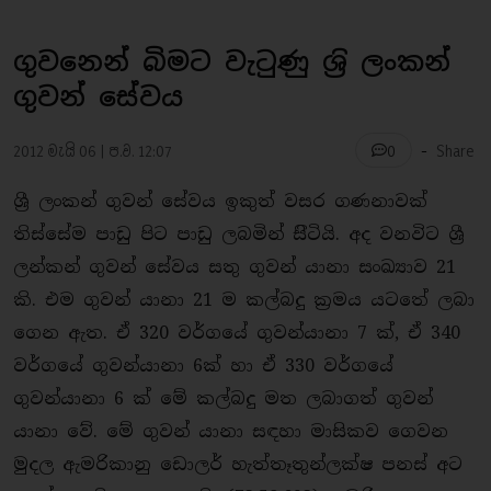
ගුවනෙන් බිමට වැටුණු ශ‍්‍රි ලංකන්
ගුවන් සේවය
-
2012 මැයි 06 | ප.ව. 12:07
Share
0
ශ්‍රී ලංකන් ගුවන් සේවය ඉකුත් වසර ගණනාවක්
තිස්සේම පාඩු පිට පාඩු ලබමින් සිිටියි. අද වනවිට ශ්‍රී
ලන්කන් ගුවන් සේවය සතු ගුවන් යානා සංඛ්‍යාව 21
කි. එම ගුවන් යානා 21 ම කල්බදු ක‍්‍රමය යටතේ ලබා
ගෙන ඇත. ඒ 320 වර්ගයේ ගුවන්යානා 7 ක්, ඒ 340
වර්ගයේ ගුවන්යානා 6ක් හා ඒ 330 වර්ගයේ
ගුවන්යානා 6 ක් මේ කල්බදු මත ලබාගත් ගුවන්
යානා වේ. මේ ගුවන් යානා සඳහා මාසිකව ගෙවන
මුදල ඇමරිකානු ඩොලර් හැත්තෑතුන්ලක්ෂ පනස් අට