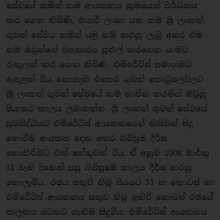
සේවයේ නමින් තම ආයතනය ක‍්‍රමයෙන් වර්ධනය
කර ගෙන තිබිණි, එයාර් ලංකා යන නම ශ්‍රී ලංකන්
ගුවන් සේවය නමින් යළි නම් කරනු ලැබූ අතර එම
නම ඔවුන්ගේ ව්‍යාපාරය පුළුල් කරගෙන යාමට
රුකුලක් කර ගෙන තිබිණි. එමිරේට්ස් සමාගමට
ඇතුළත් විය නොහැකි එතෙර ගුවන් තොටුපලවලට
ශ්‍රී ලංකන් ගුවන් සේවයේ නම භාවිත කරමින් ඔවුහු
පියාසර කාලය ලබාගත්හ. ශ්‍රී ලංකන් ගුවන් සේවයේ
සුබසිද්ධියට එමිරේට්ස් ආයතනයෙන් කිසිවක් සිදු
නොවීම ආයතන දෙක අතර ගිවිසුම දීර්ඝ
නොකිරීමට එක් හේතුවක් විය. ඒ අනුව 2008 මාර්තු
31 වැනි දිනෙන් පසු ගිවිසුමේ කාලය දීර්ඝ කරනු
නොලැබීය. රජය සතුව තිබූ සියයට 51 ක කොටස් හා
එමිරේට්ස් ආයතනය සතුව තිබූ ඉතිරි කොටස් රජයේ
පාලනය යටතට ගැනීම සිදුවිය. එමිරේට්ස් ආයතනය