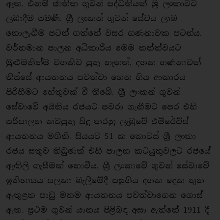
ඇත. එනම් ජාතික ගුවන් පද්ධතියක් ශ්‍රී ලංකාවට
ලබාදීම පමණි. ශ්‍රී ලංකන් ගුවන් සේවය ලාබ
නොලැබීම පටන් ගත්තේ වසර ගණනාවක පටන්ය.
වර්තමාන පාලන අධිකාරිය මෙම තත්ත්වයට
මුළුමනින්ම වගකිව යුතු නැතත්, දශක ගණනාවක්
තිස්සේ ආයතනය පවත්වා ගෙන ගිය ආකාරය
පිරිහීමට හේතුවක් වී තිබේ. ශ්‍රී ලංකන් ගුවන්
සේවාවේ අයිතිය රජයට පවරා ගැනීමට පෙර එහි
පරිපාලන කටයුතු සිදු කරනු ලැබුවේ එමිරේට්ස්
ආයතනය මගිනි. සියයට 51 ක කොටස් ශ්‍රී ලංකා
රජය සතුව තිබුණත් එහි පාලන කටයුතුවලට රජයේ
ඇඟිලි ගැසීමක් නොවීය. ශ්‍රී ලංකාවේ ගුවන් සේවාවේ
ඉතිහාසය සලකා බැලීමේදී පසුගිය දශක දෙක තුන
ඇතුළත පාඩු මතම ආයතනය පවත්වාගෙන ගොස්
ඇත. ප‍්‍රථම ගුවන් යානය පිළිබඳ අසා ඇත්තේ 1911 දී