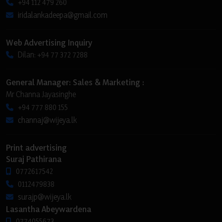
+94 112 479 260
iridalankadeepa@gmail.com
Web Advertising Inquiry
Dilan: +94 77 372 7288
General Manager: Sales & Marketing :
Mr Channa Jayasinghe
+94 777 880 155
channaj@wijeya.lk
Print advertising
Suraj Pathirana
0772617542
0112479838
surajp@wijeya.lk
Lasantha Abeywardena
0774055673