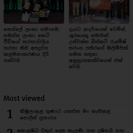
නෙස්ලේ ලංකා සමාගම,
දැයට ආදර්ශයක් වෙමින්,
සමස්ත ලංකා කෙටි
ශූරයෙකු සමඟින්:
වීඩියෝ තරඟාවලිය
උස්වත්ත බිස්කට් රුමේෂ්
හරහා නිසි අපද්‍රව්‍ය
තරංග පතිරගේ ඔලිම්පික්
කළමනාකරණය දිරි
ගමන සඳහා
ගන්වයි
අනුග්‍රාහකත්වයෙන් එක්
වෙයි.
Most viewed
1
කිඹුලාඇළ ගුණාට යනඑන මං නැතිකළ
පොලිස් ප්‍රහාරය
කොළඹට වතුර දෙන කැලණි ගඟ දුෂිතයි ගඟ