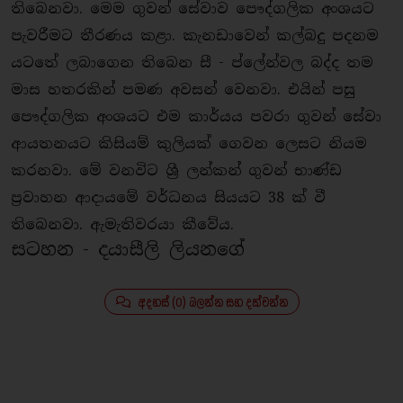
තිබෙනවා. මෙම ගුවන් සේවාව පෞද්ගලික අංශයට
පැවරීමට තීරණය කළා. කැනඩාවෙන් කල්බදු පදනම
යටතේ ලබාගෙන තිබෙන සී - ප්ලේන්වල බද්ද තම
මාස හතරකින් පමණ අවසන් වෙනවා. එයින් පසු
පෞද්ගලික අංශයට එම කාර්යය පවරා ගුවන් සේවා
ආයතනයට කිසියම් කුලියක් ගෙවන ලෙසට නියම
කරනවා. මේ වනවිට ශ්‍රී ලන්කන් ගුවන් භාණ්ඩ
ප‍්‍රවාහන ආදායමේ වර්ධනය සියයට 38 ක් වී
තිබෙනවා. ඇමැතිවරයා කීවේය.
සටහන - දයාසීලි ලියනගේ
අදහස් (0) බලන්න සහ දක්වන්න