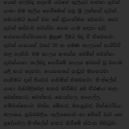
හයක් කල්බදු පදනම යටතේ කුලියට ගන්නා ගුවන්
යානා එම කුලිය ගෙවීමෙන් පසු ශ්‍රී ලන්කන් ගුවන්
සමාගමට අයත් වන සේ ක‍්‍රියාත්මක වෙනවා. අපට
ගුවන් සේවාව පවත්වා ගෙන යාම සඳහා දැඩි
තරගකාරීත්වයකට මුහුණ දීමට සිදු වී තිබෙනවා.
ගුවන් යානයක් වසර 20 ක පමණ කාලයක් පාවිච්චි
කළ හැකියි. එම කාලය ආසන්න වෙමින් පවත්නා
ගුවන්යානා කල්බදු ගෙවීමේ කාලය අවසන් වූ වහාම
යළි භාර දෙනවා. ආයතනයේ පාඩුව මගහරවා
ගැනීමට දැන් පියවර ගනිමින් තිබෙනවා. සී-ප්ලේන්
යානා වැඩපිළිවෙළ නතර කිරීමට අපි තීරණය කළා.
බෙන්තොට, බෙන්තර, කොග්ගල, තංගල්ල,
හම්බන්තොට, තිස්ස, අම්පාර, මහනුවර, වික්ටෝරියා
ජලාශය, නුවරඑළිය, පෑලියගොඩ හා බේරේ වැව යන
ප‍්‍රදේශවල සී-ප්ලේන් නතර කිරීමේ ස්ථාන පිහිටුවා