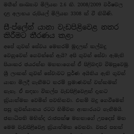
මගීන් සංඛ්‍යාව මිලියන 2.6 කි. 2008/2009 වර්ෂවල
දළ අලාභය රුපියල් මිලියන 3308 ක් වී තිබිණි.
සී-ප්ලේන් යානා වැඩපිළිවෙළ නතර
කිරීමට තීරණය කළා
අපේ ගුවන් සේවය මෙතරම් මුදලක් කල්බදු
වෙනුවෙන් ගෙවන්නේ ඇයි? අපි ගුවන් සේවා ඇමැති
පියංකර ජයරත්න මහතාගෙන් ඒ පිළිබඳව විමසුවෙමු.
ශ්‍රී ලංකන් ගුවන් සේවාවට පූර්ණ අයිතිය ඇති ගුවන්
යානා මිලදී ගැනීමට තරම් ප‍්‍රමාණවත් වත්කමක්
නැහැ. ඒ සඳහා විකල්ප වැඩපිළිවෙළක් දැනට
ක‍්‍රියාත්මක වෙමින් පවතිනවා. එනම් බදු ගෙවීමෙන්
පසු ගුවන්යානය රටට හිමිවන ආකාරයට ගැනීමයි.
ජනාධිපති මහින්ද රාජපක්ෂ මහතාගේ උපදෙස් මත
මෙම වැඩපිළිවෙළ ක‍්‍රියාත්මක වෙනවා. වසර පහක්