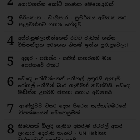
2
ගොඩගන්න කෝටි ගාණක මෙහෙයුමක්
3
සිරිකොත - ඩාලිපාර - සුචරිතය අමතක කර
පැලවත්තට ගහන හේතුව
4
අස්වැසුමලාභීන්ගෙන් රටට වැඩක් ගන්න
විසිපන්දාහ අරගෙන නිකම් ඉන්න පුරුදුවෙලා!
5
අනුර - පහින්ද - සජිත් කතරගම මහ
පෙරහරේ එකට
6
ඩෙංගු රෝගීන්ගෙන් රෝහල් උතුරයි ඇතැම්
රෝහල් රෝගීන් බාර ගැනීමත් නවත්වයි: ඩෙංගු
මඬින්න උපරිම ජනතා සහාය අවශ්‍යයි
7
ආණ්ඩුවට වසර දෙක පිරෙන සැප්තැම්බරයේ
විපක්ෂයෙන් මෙහෙයුමක්
8
නිවෙසක් මිලදී ගැනීම අසීරුම රටවල් අතර
ලංකාව දෙවැනි තැනට - UN Habitat
වාර්තාවක් පෙන්වා දෙයි