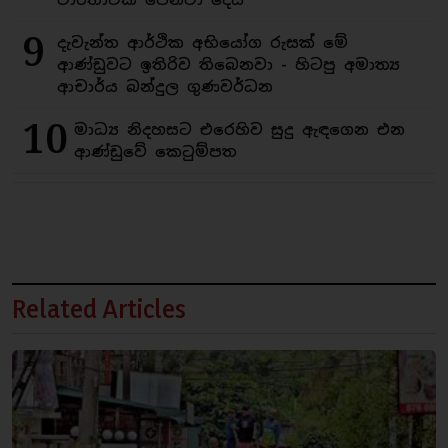
9
දැවැන්ත ආර්ථික අභියෝග රුසක් මේ
ආණ්ඩුවට ඉතිරිව තිබෙනවා - හිටපු අමාත්‍ය
ආචාර්ය බන්දුල ගුණවර්ධන
10
මාධ්‍ය නිදහසට එරෙහිව සුදු ඇඳගෙන එන
ආණ්ඩුවේ කෙටුම්පත
Related Articles