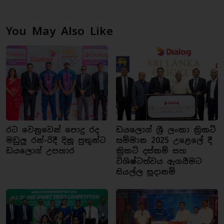
You May Also Like
රට වෙනුවෙන් පොදු රද
ඩයලොග් ශ්‍රී ලංකා ක්‍රිකට්
මඩුලු රන්-රිදී දිනූ පුතුන්ට
සම්මාන 2025 උළෙලේ දී
ඩයලොග් උපහාර
ක්‍රිකට් දස්කම් සහ
විශිෂ්ටත්වය ඇගයීමට
සියල්ල සූදානම්