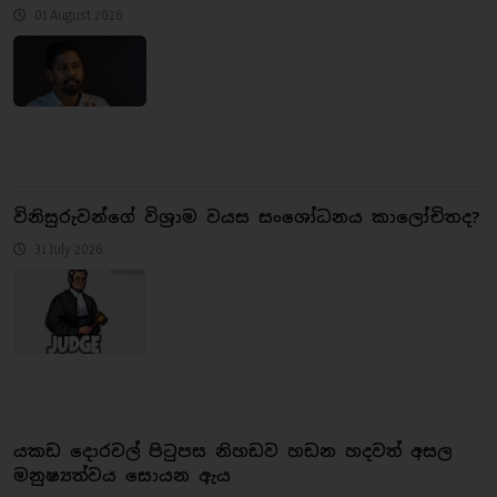
01 August 2026
​විනිසුරුවන්ගේ විශ්‍රාම වයස සංශෝධනය කාලෝචිතද?
31 July 2026
යකඩ දොරවල් පිටුපස නිහඩව හඩන හදවත් අසල
මනුෂ්‍යත්වය සොයන ඇය