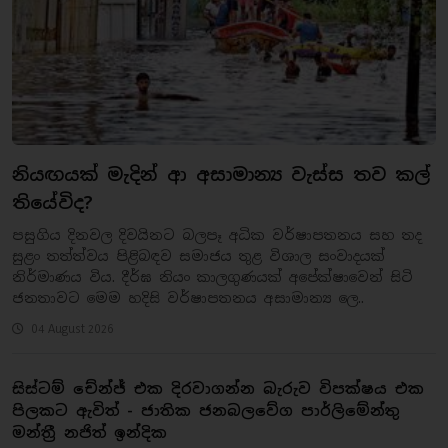
නියඟයක් මැදින් ආ අසාමාන්‍ය වැස්ස තව කල්
තියේවිද?
​පසුගිය දිනවල දිවයිනට බලපෑ අධික වර්ෂාපතනය සහ තද
සුළං තත්ත්වය පිළිබඳව සමාජය තුළ විශාල සංවාදයක්
නිර්මාණය විය. දීර්ඝ නියං කාලගුණයක් අපේක්ෂාවෙන් සිටි
ජනතාවට මෙම හදිසි වර්ෂාපතනය අසාමාන්‍ය ලෙ..
04 August 2026
සිස්ටම් චේන්ජ් එක දිරවාගන්න බැරුව විපක්ෂය එක
පිලකට ඇවිත් - ජාතික ජනබලවේග පාර්ලිමේන්තු
මන්ත්‍රී නජිත් ඉන්දික