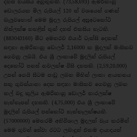
දහස් හයසිය අනූතුනකි. (73,58,693) ඇමරිකානු
ඩොලරයක මිල රුපියල් 120 ක් වශයෙන් ගණන්
බැලූවහොත් මෙම මුදල රුපියල් අසූඅටකෝටි
තිස්ලක්ෂ හතළිස් තුන් දහස් එකසිය හැටකි.
(883043160) මීට අමතරව එයාර් ටැක්සි දෙකක්
සඳහා ඇමරිකානු ඩොලර් 2,16000 ක මුදලක් මාසිකව
ගෙවනු ලබයි. එය ශ්‍රී ලංකාවේ මුදලින් රුපියල්
දෙකෝටි පනස් නවලක්ෂ විසි දහසකි. (2,59,20,000)
උපන් ගෙයි සිටම පාඩු ලබන මිහින් ලංකා ආයතනය
සතු ගුවන්යානා දෙක සඳහා මාසිකව ගෙවනු ලබන
කල් බදු කුලිය ඇමරිකානු ඩොලර් හාරලක්ෂ
හැත්තෑපන් දහසකි. (4,75,000) එය ශ්‍රී ලංකාවේ
මුදලින් රුපියල් පන්කෝටි හැත්තෑලක්ෂයකි.
(57000000) මෙතරම් අතිවිශාල මුදලක් වැය කරමින්
මෙම ගුවන් සේවා රටට ලබාදුන් එකම දායාදයත්