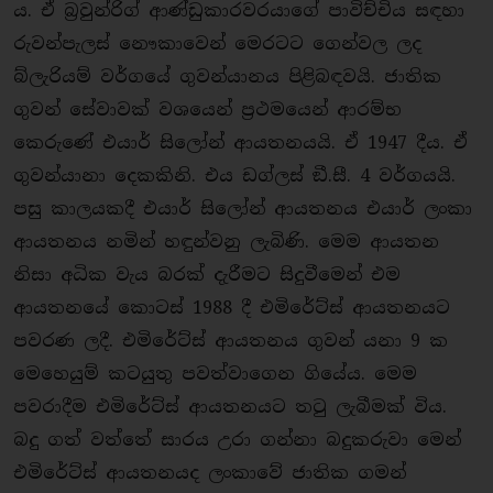
ය. ඒ බ‍්‍රවුන්රිග් ආණ්ඩුකාරවරයාගේ පාවිච්චිය සඳහා
රුවන්පැලස් නෞකාවෙන් මෙරටට ගෙන්වල ලද
බ්ලැරියම් වර්ගයේ ගුවන්යානය පිළිබඳවයි. ජාතික
ගුවන් සේවාවක් වශයෙන් ප‍්‍රථමයෙන් ආරම්භ
කෙරුණේ එයාර් සිලෝන් ආයතනයයි. ඒ 1947 දීය. ඒ
ගුවන්යානා දෙකකිනි. එය ඩග්ලස් ඞී.සී. 4 වර්ගයයි.
පසු කාලයකදී එයාර් සිලෝන් ආයතනය එයාර් ලංකා
ආයතනය නමින් හඳුන්වනු ලැබිණි. මෙම ආයතන
නිසා අධික වැය බරක් දැරීමට සිදුවීමෙන් එම
ආයතනයේ කොටස් 1988 දී එමිරේට්ස් ආයතනයට
පවරණ ලදී. එමිරේට්ස් ආයතනය ගුවන් යනා 9 ක
මෙහෙයුම් කටයුතු පවත්වාගෙන ගියේය. මෙම
පවරාදීම එමිරේට්ස් ආයතනයට තටු ලැබීමක් විය.
බදු ගත් වත්තේ සාරය උරා ගන්නා බදුකරුවා මෙන්
එමිරේට්ස් ආයතනයද ලංකාවේ ජාතික ගමන්