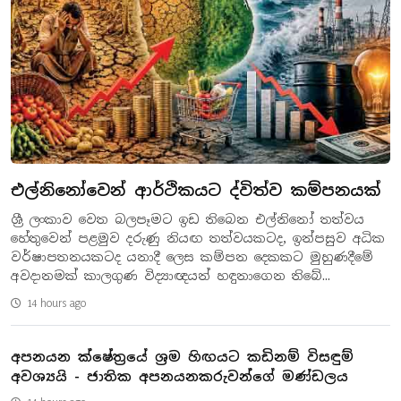
එල්නිනෝවෙන් ආර්ථිකයට ද්විත්ව කම්පනයක්
ශ්‍රී ලංකාව වෙත බලපෑමට ඉඩ තිබෙන එල්නිනෝ තත්වය
හේතුවෙන් පළමුව දරුණු නියඟ තත්වයකටද, ඉන්පසුව අධික
වර්ෂාපතනයකටද යනාදී ලෙස කම්පන දෙකකට මුහුණදීමේ
අවදානමක් කාලගුණ විද්‍යාඥයන් හඳුනාගෙන තිබේ...
14 hours ago
අපනයන ක්ෂේත්‍රයේ ශ්‍රම හිඟයට කඩිනම් විසඳුම්
අවශ්‍යයි - ජාතික අපනයනකරුවන්ගේ මණ්ඩලය