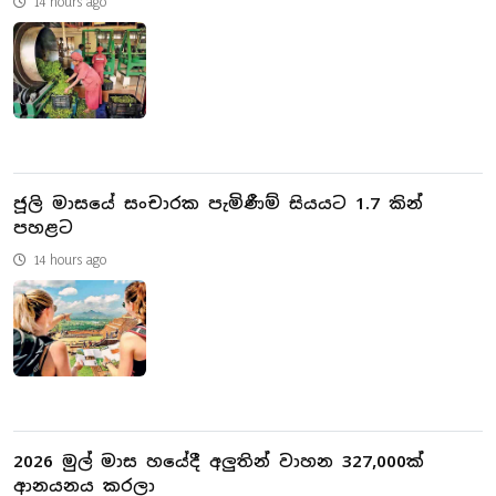
14 hours ago
ජූලි මාසයේ සංචාරක පැමිණීම් සියයට 1.7 කින්
පහළට
14 hours ago
2026 මුල් මාස හයේදී අලුතින් වාහන 327,000ක්
ආනයනය කරලා