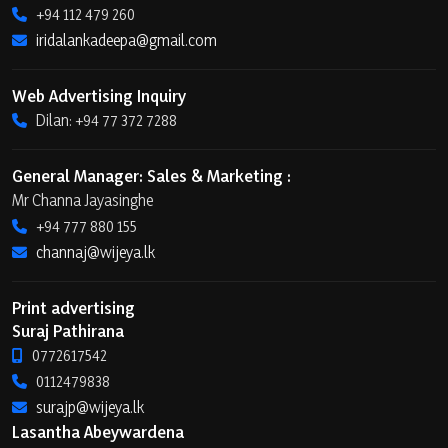
+94 112 479 260
iridalankadeepa@gmail.com
Web Advertising Inquiry
Dilan: +94 77 372 7288
General Manager: Sales & Marketing :
Mr Channa Jayasinghe
+94 777 880 155
channaj@wijeya.lk
Print advertising
Suraj Pathirana
0772617542
0112479838
surajp@wijeya.lk
Lasantha Abeywardena