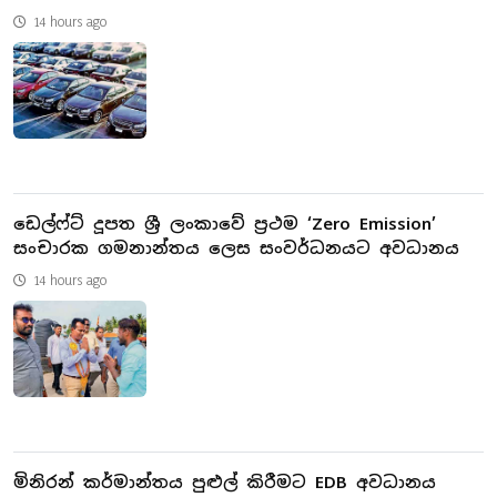
14 hours ago
ඩෙල්ෆ්ට් දූපත ශ්‍රී ලංකාවේ ප්‍රථම ‘Zero Emission’
සංචාරක ගමනාන්තය ලෙස සංවර්ධනයට අවධානය
14 hours ago
මිනිරන් කර්මාන්තය පුළුල් කිරීමට EDB අවධානය