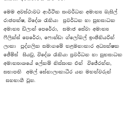
මෙම අවස්ථාවට ආර්ථික සංවර්ධන අමාත්‍ය බැසිල්
රාජපක්ෂ, විදේශ රැකියා ප‍්‍රවර්ධන හා සුභසාධක
අමාත්‍ය ඩිලාන් පෙරේරා, සමාජ සේවා අමාත්‍ය
ෆීලික්ස් පෙරේරා, ෆොන්ඩා ග්ලෝබල් ඉංජිනියරින්
ලංකා පුද්ගලික සමාගමේ තළමනාකාර අධ්‍යක්ෂක
ජේම්ස් සියචු, විදේශ රැකියා ප‍්‍රවර්ධන හා සුභසාධක
අමාත්‍යංශයේ ලේකම් නිස්සංක එන් විජේරත්න,
සභාපති අමල් සේනාලංකාධීර යන මහත්වරුන්
සහභාගී වූහ.