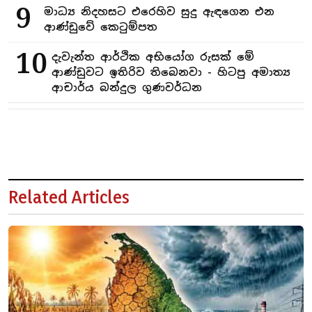
9
මාධ්‍ය නිදහසට එරෙහිව සුදු ඇඳගෙන එන
ආණ්ඩුවේ කෙටුම්පත
10
දැවැන්ත ආර්ථික අභියෝග රුසක් මේ
ආණ්ඩුවට ඉතිරිව තිබෙනවා - හිටපු අමාත්‍ය
ආචාර්ය බන්දුල ගුණවර්ධන
Related Articles