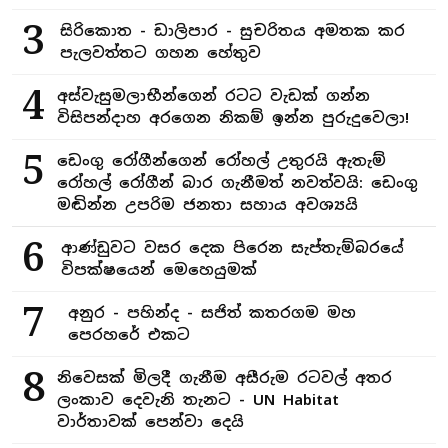
3
සිරිකොත - ඩාලිපාර - සුචරිතය අමතක කර
පැලවත්තට ගහන හේතුව
4
අස්වැසුමලාභීන්ගෙන් රටට වැඩක් ගන්න
විසිපන්දාහ අරගෙන නිකම් ඉන්න පුරුදුවෙලා!
5
ඩෙංගු රෝගීන්ගෙන් රෝහල් උතුරයි ඇතැම්
රෝහල් රෝගීන් බාර ගැනීමත් නවත්වයි: ඩෙංගු
මඬින්න උපරිම ජනතා සහාය අවශ්‍යයි
6
ආණ්ඩුවට වසර දෙක පිරෙන සැප්තැම්බරයේ
විපක්ෂයෙන් මෙහෙයුමක්
7
අනුර - පහින්ද - සජිත් කතරගම මහ
පෙරහරේ එකට
8
නිවෙසක් මිලදී ගැනීම අසීරුම රටවල් අතර
ලංකාව දෙවැනි තැනට - UN Habitat
වාර්තාවක් පෙන්වා දෙයි