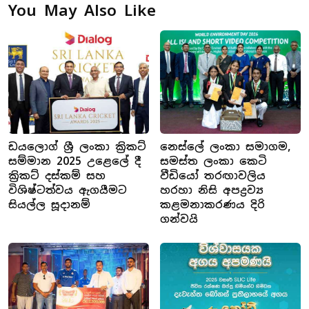
You May Also Like
ඩයලොග් ශ්‍රී ලංකා ක්‍රිකට්
නෙස්ලේ ලංකා සමාගම,
සම්මාන 2025 උළෙලේ දී
සමස්ත ලංකා කෙටි
ක්‍රිකට් දස්කම් සහ
වීඩියෝ තරඟාවලිය
විශිෂ්ටත්වය ඇගයීමට
හරහා නිසි අපද්‍රව්‍ය
සියල්ල සූදානම්
කළමනාකරණය දිරි
ගන්වයි