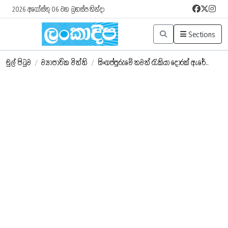
2026 අගෝස්තු 06 වන බ්‍රහස්පතින්දා
Sections
මුල් පිටුව
/
ව්‍යාපාරික විත්ති
/
සිංගප්පූරුවේ තවත් රැකියා දොරක් ඇරේ..