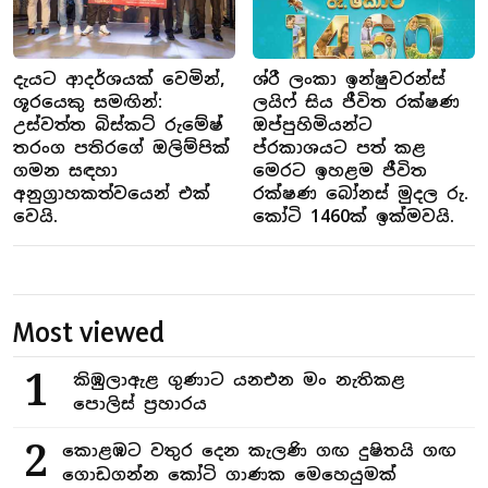
දැයට ආදර්ශයක් වෙමින්,
ශ්රී ලංකා ඉන්ෂුවරන්ස්
ශූරයෙකු සමඟින්:
ලයිෆ් සිය ජීවිත රක්ෂණ
උස්වත්ත බිස්කට් රුමේෂ්
ඔප්පුහිමියන්ට
තරංග පතිරගේ ඔලිම්පික්
ප්රකාශයට පත් කළ
ගමන සඳහා
මෙරට ඉහළම ජීවිත
අනුග්‍රාහකත්වයෙන් එක්
රක්ෂණ බෝනස් මුදල රු.
වෙයි.
කෝටි 1460ක් ඉක්මවයි.
Most viewed
1
කිඹුලාඇළ ගුණාට යනඑන මං නැතිකළ
පොලිස් ප්‍රහාරය
2
කොළඹට වතුර දෙන කැලණි ගඟ දුෂිතයි ගඟ
ගොඩගන්න කෝටි ගාණක මෙහෙයුමක්