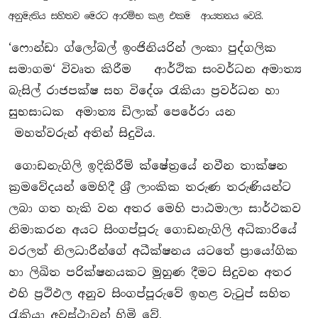
අනුමැතිය සහිතව මෙරට ආරම්භ කළ එකම ආයතනය වෙයි.
‘ෆොන්ඩා ග්ලෝබල් ඉංජිනියරින් ලංකා පුද්ගලික
සමාගම‘ විවෘත කිරීම ආර්ථික සංවර්ධන අමාත්‍ය
බැසිල් රාජපක්ෂ සහ විදේශ රැකියා ප‍්‍රවර්ධන හා
සුභසාධක අමාත්‍ය ඩිලාක් පෙරේරා යන
මහත්වරුන් අතින් සිදුවිය.
ගොඩනැගිලි ඉදිකිරීම් ක්ෂේත‍්‍රයේ නවීන තාක්ෂන
ක‍්‍රමවේදයන් මෙහිදී ශ‍්‍රී ලාංකික තරුණ තරුණියන්ට
ලබා ගත හැකි වන අතර මෙහි පාඨමාලා සාර්ථකව
නිමාකරන අයට සිංගප්පූරු ගොඩනැගිලි අධිකාරියේ
වරලත් නිලධාරීන්ගේ අධීක්ෂනය යටතේ ප‍්‍රායෝගික
හා ලිඛිත පරික්ෂනයකට මුහුණ දීමට සිදුවන අතර
එහි ප‍්‍රථිඵල අනුව සිංගප්පූරුවේ ඉහළ වැටුප් සහිත
රැකියා අවස්ථාවන් හිමි වේ.