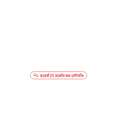
අදහස් (0) බලන්න සහ දක්වන්න