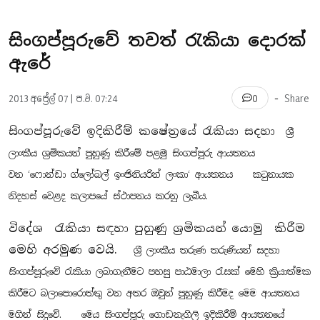
සිංගප්පූරුවේ තවත් රැකියා දොරක්
ඇරේ
-
2013 අප්‍රේල් 07 | ප.ව. 07:24
Share
0
සිංගප්පූරුවේ ඉදිකිරීම් කෂේත්‍රයේ රැකියා සදහා
ශ‍්‍රී
ලාංකීය ශ‍්‍රමිකයන් පුහුණු කිරීමේ පළමු සිංගප්පූරු ආයතනය
වන ‘ෆොන්ඩා ග්ලෝබල් ඉංජිනියරින් ලංකා‘ ආයතනය කටුනායක
නිදහස් වෙළද කලාපයේ ස්ථාපනය කරනු ලැබීය.
විදේශ රැකියා සඳහා පුහුණු ශ‍්‍රමිකයන් යොමු කිරීම
මෙහි අරමුණ වෙයි.
ශ‍්‍රී ලාංකීය තරුණ තරුණියන් ස‍දහා
සිංගප්පූරුවේ රැකියා ලබාගැනීමට පහසු පාඨමාලා රැසක් මෙහි ක්‍රියාත්මක
කිරීමට බලාපොරොත්තු වන අතර ඔවුන් පුහුණු කිරීමද මෙම ආයතනය
මගින් සිදුවේ. මෙය සිංගප්පූරු ගොඩනැගිලි ඉදිකිරීම් ආයතනයේ