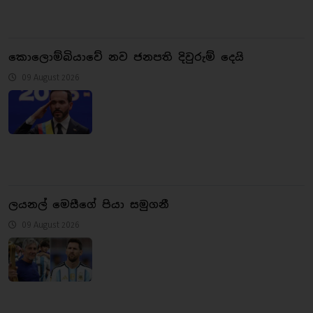
කොලොම්බියාවේ නව ජනපති දිවුරුම් දෙයි
09 August 2026
ලයනල් මෙසීගේ පියා සමුගනී
09 August 2026