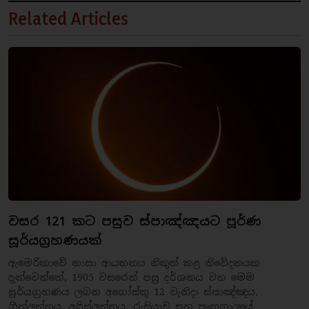
Related Articles
වසර 121 කට පසුව ස්පාඤ්ඤයට පූර්ණ
සූර්යග්‍රහණයක්
ඇමෙරිකාවේ නාසා ආයතනය නිකුත් කළ නිවේදනයක
දැක්වෙන්නේ, 1905 වසරෙන් පසු දර්ශනය වන මෙම
සූර්යග්‍රහණය ලබන අගෝස්තු 12 වැනිදා ස්පාඤ්ඤය,
ග්‍රීන්ලන්තය, අයිස්ලන්තය, රුසියාව සහ පෘතුගාලයේ