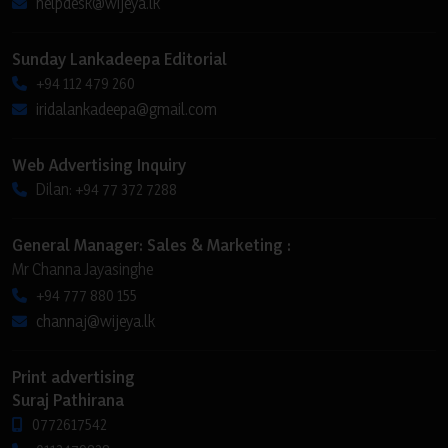
helpdesk@wijeya.lk
Sunday Lankadeepa Editorial
+94 112 479 260
iridalankadeepa@gmail.com
Web Advertising Inquiry
Dilan: +94 77 372 7288
General Manager: Sales & Marketing :
Mr Channa Jayasinghe
+94 777 880 155
channaj@wijeya.lk
Print advertising
Suraj Pathirana
0772617542