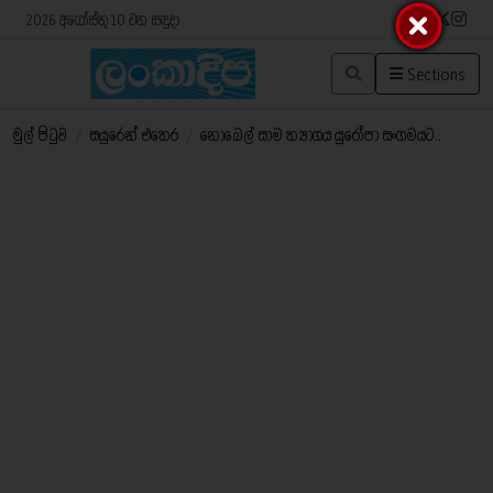
2026 අගෝස්තු 10 වන සඳුදා
Sections
මුල් පිටුව
/
සයුරෙන් එතෙර
/
නොබෙල් සාම ත්‍යාගය යුරෝපා සංගමයට..