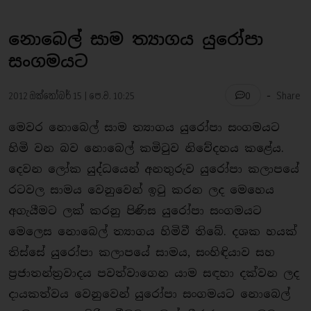
නොබෙල් සාම ත්‍යාගය යුරෝපා
සංගමයට
-
2012 ඔක්තෝබර් 15 | පෙ.ව. 10:25
Share
0
මෙවර නොබෙල් සාම ත්‍යාගය යුරෝපා සංගමයට
හිමි වන බව නොබෙල් කමිටුව නිවේදනය කළේය.
දෙවන ලෝක යුද්ධයෙන් අනතුරුව යුරෝපා කලාපයේ
රටවල සාමය වෙනුවෙන් ඉටු කරන ලද මෙහෙය
අගැයීමට ලක් කරනු පිණිස යුරෝපා සංගමයට
මෙලෙස නොබෙල් ත්‍යාගය හිමිවී තිබේ. දශක හයක්
තිස්සේ යුරෝපා කලාපයේ සාමය, සංහිඳියාව සහ
ප‍්‍රජාතන්ත‍්‍රවාදය පවත්වාගෙන යාම සඳහා දක්වන ලද
දායකත්වය වෙනුවෙන් යුරෝපා සංගමයට නොබෙල්