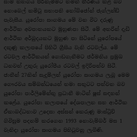
සාම ත්‍යාගය පිරිනැමීමට තමන් තීරණය කළ බව
නොබෙල් කමිටු සභාපති තෝබ්ජෝන් ජැග්ලන්ඞ්
පැවැසීය. යුරෝපා සංගමය මේ වන විට දරුණු
ආර්ථික අවපාතයකට මුහුණපා සිටී. මේ අතරින් දැඩි
ආර්ථික අර්බුදයකට මුහුණ පා සිටිනේ යුරෝපයේ
දකුණු කලාපයේ පිහිටි ගී‍්‍රසිය වැනි රටවල්ය. මේ
රටවල ආර්ථිකයන් ගොඩගැනීමට ජර්මනිය ප‍්‍රමුඛ
ධනවත් උතුරු යුරෝපීය රටවල් ඉදිරිපත්ව සිටී.
ජාතීන් 27කින් සැදුම්ලත් යුරෝපා සංගමය ලැබූ මෙම
ගෞරවය සම්බන්ධයෙන් තමා සතුටට පත්වන බව
යුරෝපා පාර්ලිමේන්තු ප‍්‍රධානී මාටින් ෂූස් සඳහන්
කළේය. යුරෝපා කලාපයේ දේශපාලන සහ ආර්ථික
ඒකාබද්ධතාව උදෙසා අස්සන් කෙරුණු මාස්ටි‍්‍රච්
ගිවිසුම පදනම් කරගෙන 1993 නොවැම්බර් මස 1
වැනිදා යුරෝපා සංගමය පිහිටුවනු ලැබිණි.