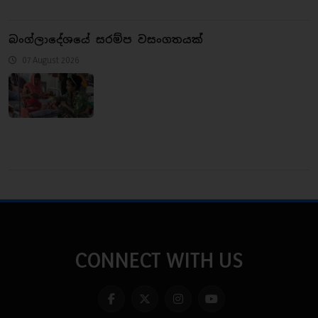
බංග්ලාදේශයේ සරම්ප වසංගතයක්
07 August 2026
CONNECT WITH US