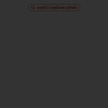
අදහස් (0) බලන්න සහ දක්වන්න