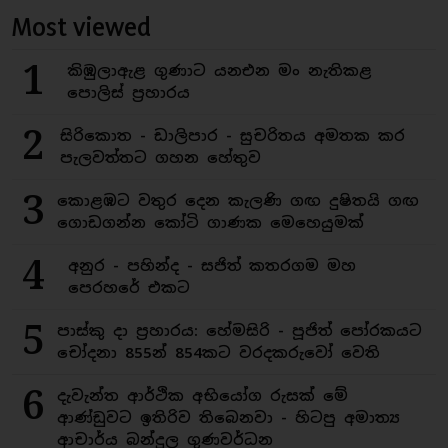
Most viewed
1
කිඹුලාඇළ ගුණාට යනඑන මං නැතිකළ
පොලිස් ප්‍රහාරය
2
සිරිකොත - ඩාලිපාර - සුචරිතය අමතක කර
පැලවත්තට ගහන හේතුව
3
කොළඹට වතුර දෙන කැලණි ගඟ දුෂිතයි ගඟ
ගොඩගන්න කෝටි ගාණක මෙහෙයුමක්
4
අනුර - පහින්ද - සජිත් කතරගම මහ
පෙරහරේ එකට
5
පාස්කු දා ප්‍රහාරය: හේමසිරි - පූජිත් පෝරකයට
චෝදනා 855න් 854කට වරදකරුවෝ වෙති
6
දැවැන්ත ආර්ථික අභියෝග රුසක් මේ
ආණ්ඩුවට ඉතිරිව තිබෙනවා - හිටපු අමාත්‍ය
ආචාර්ය බන්දුල ගුණවර්ධන