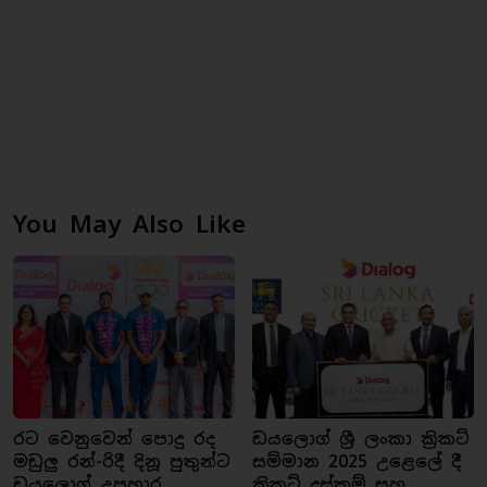
You May Also Like
රට වෙනුවෙන් පොදු රද
ඩයලොග් ශ්‍රී ලංකා ක්‍රිකට්
මඩුලු රන්-රිදී දිනූ පුතුන්ට
සම්මාන 2025 උළෙලේ දී
ඩයලොග් උපහාර
ක්‍රිකට් දස්කම් සහ