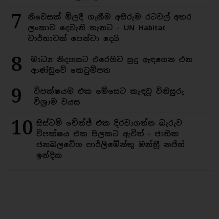
7
නිවෙසක් මිලදී ගැනීම අසීරුම රටවල් අතර
ලංකාව දෙවැනි තැනට - UN Habitat
වාර්තාවක් පෙන්වා දෙයි
8
මාධ්‍ය නිදහසට එරෙහිව සුදු ඇඳගෙන එන
ආණ්ඩුවේ කෙටුම්පත
9
විපක්ෂයම එක මේසෙට කැඳවූ විනිසුරු
විශ්‍රාම වයස
10
සිස්ටම් චේන්ජ් එක දිරවාගන්න බැරුව
විපක්ෂය එක පිලකට ඇවිත් - ජාතික
ජනබලවේග පාර්ලිමේන්තු මන්ත්‍රී නජිත්
ඉන්දික