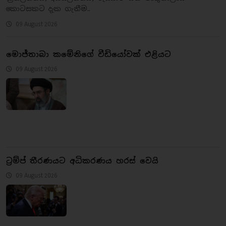
කොටසකට දැක ගැනීම..
09 August 2026
මොජ්තාබා කමේනිගේ වීඩියෝවක් එළියට
09 August 2026
ට්‍රම්ප් තීරණයට අධිකරණය හරස් වෙයි
09 August 2026