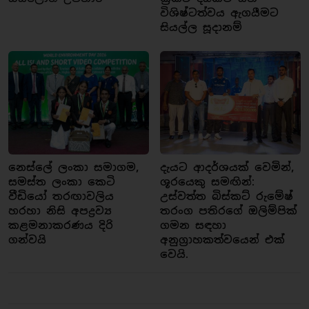
විශිෂ්ටත්වය ඇගයීමට
සියල්ල සූදානම්
නෙස්ලේ ලංකා සමාගම,
දැයට ආදර්ශයක් වෙමින්,
සමස්ත ලංකා කෙටි
ශූරයෙකු සමඟින්:
වීඩියෝ තරඟාවලිය
උස්වත්ත බිස්කට් රුමේෂ්
හරහා නිසි අපද්‍රව්‍ය
තරංග පතිරගේ ඔලිම්පික්
කළමනාකරණය දිරි
ගමන සඳහා
ගන්වයි
අනුග්‍රාහකත්වයෙන් එක්
වෙයි.