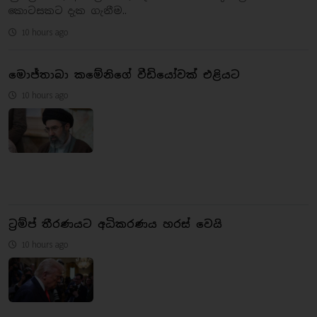
කොටසකට දැක ගැනීම..
10 hours ago
මොජ්තාබා කමේනිගේ වීඩියෝවක් එළියට
10 hours ago
ට්‍රම්ප් තීරණයට අධිකරණය හරස් වෙයි
10 hours ago