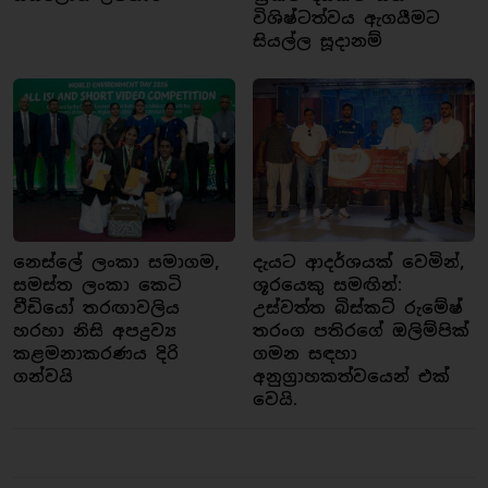
විශිෂ්ටත්වය ඇගයීමට
සියල්ල සූදානම්
නෙස්ලේ ලංකා සමාගම,
දැයට ආදර්ශයක් වෙමින්,
සමස්ත ලංකා කෙටි
ශූරයෙකු සමඟින්:
වීඩියෝ තරඟාවලිය
උස්වත්ත බිස්කට් රුමේෂ්
හරහා නිසි අපද්‍රව්‍ය
තරංග පතිරගේ ඔලිම්පික්
කළමනාකරණය දිරි
ගමන සඳහා
ගන්වයි
අනුග්‍රාහකත්වයෙන් එක්
වෙයි.