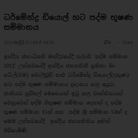
ධර්මේන්ද්‍ර ඩියොල් හට පද්ම භූෂණ
සම්මානය
-
2012 අප්‍රේල් 05 | පෙ.ව. 09:29
Share
0
ඉන්දීය ජනාධිපති මන්දිරයේදී පැවැති ‘පද්ම සම්මාන
2012’ උත්සවයේදී ඉන්දීය ජනපතිනී ප‍්‍රතිභා සිං
පටිල්(වම) බොලිවුඞ් නළු ධර්මේන්ද්‍ර ඩියොල්(දකුණ)
හට පද්ම භූෂණ සම්මානය ප‍්‍රදානය කළ අයුරු.
ජාතියට සුවිසල් මෙහෙයක් ඉටු කළ වෘත්තිකයන්
වෙනුවෙන් පද්ම විභූෂණ සම්මාන දෙකක් ද පද්ම
භූෂණ සම්මාන 15ක් සහ පද්ම ශ්‍රී සම්මාන 54ක් ද
මෙම උත්සවයේදී ඉන්දීය ජනපතිනිය අතින්
පිරිනැමිණි.