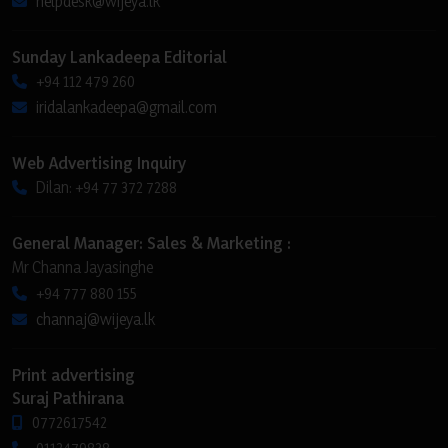
helpdesk@wijeya.lk
Sunday Lankadeepa Editorial
+94 112 479 260
iridalankadeepa@gmail.com
Web Advertising Inquiry
Dilan: +94 77 372 7288
General Manager: Sales & Marketing :
Mr Channa Jayasinghe
+94 777 880 155
channaj@wijeya.lk
Print advertising
Suraj Pathirana
0772617542
0112479838