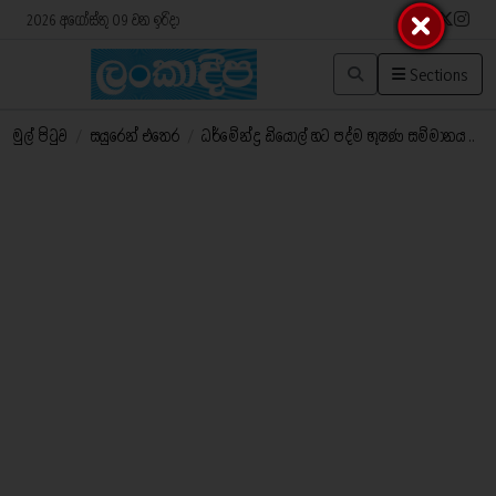
2026 අගෝස්තු 09 වන ඉරිදා
Sections
මුල් පිටුව
/
සයුරෙන් එතෙර
/
ධර්මේන්ද්‍ර ඩියොල් හට පද්ම භූෂණ සම්මානය ..