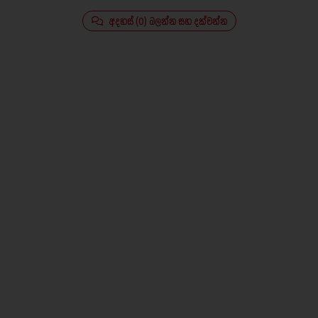
අදහස් (0) බලන්න සහ දක්වන්න