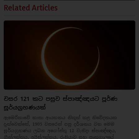
Related Articles
වසර 121 කට පසුව ස්පාඤ්ඤයට පූර්ණ
සූර්යග්‍රහණයක්
ඇමෙරිකාවේ නාසා ආයතනය නිකුත් කළ නිවේදනයක
දැක්වෙන්නේ, 1905 වසරෙන් පසු දර්ශනය වන මෙම
සූර්යග්‍රහණය ලබන අගෝස්තු 12 වැනිදා ස්පාඤ්ඤය,
ග්‍රීන්ලන්තය, අයිස්ලන්තය, රුසියාව සහ පෘතුගාලයේ