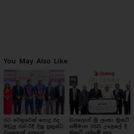
You May Also Like
රට වෙනුවෙන් පොදු රද
ඩයලොග් ශ්‍රී ලංකා ක්‍රිකට්
මඩුලු රන්-රිදී දිනූ පුතුන්ට
සම්මාන 2025 උළෙලේ දී
ඩයලොග් උපහාර
ක්‍රිකට් දස්කම් සහ