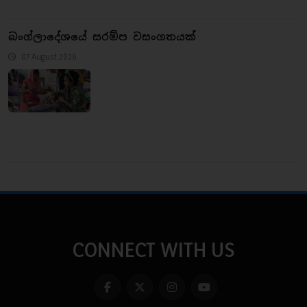
බංග්ලාදේශයේ සරම්ප වසංගතයක්
07 August 2026
CONNECT WITH US