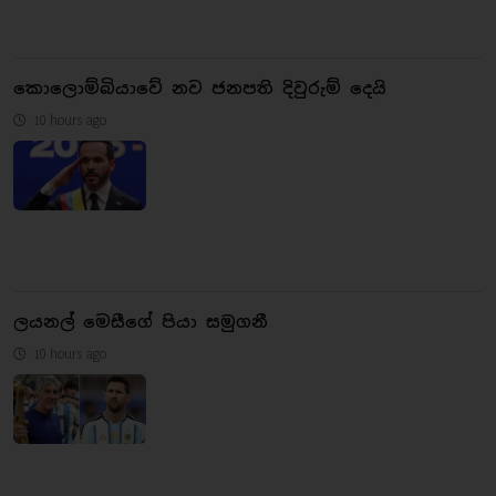
කොලොම්බියාවේ නව ජනපති දිවුරුම් දෙයි
10 hours ago
ලයනල් මෙසීගේ පියා සමුගනී
10 hours ago