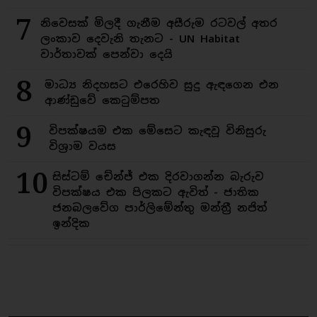
7
නිවෙසක් මිලදී ගැනීම අසීරුම රටවල් අතර
ලංකාව දෙවැනි තැනට - UN Habitat
වාර්තාවක් පෙන්වා දෙයි
8
මාධ්‍ය නිදහසට එරෙහිව සුදු ඇඳගෙන එන
ආණ්ඩුවේ කෙටුම්පත
9
විපක්ෂයම එක මේසෙට කැඳවූ විනිසුරු
විශ්‍රාම වයස
10
සිස්ටම් චේන්ජ් එක දිරවාගන්න බැරුව
විපක්ෂය එක පිලකට ඇවිත් - ජාතික
ජනබලවේග පාර්ලිමේන්තු මන්ත්‍රී නජිත්
ඉන්දික