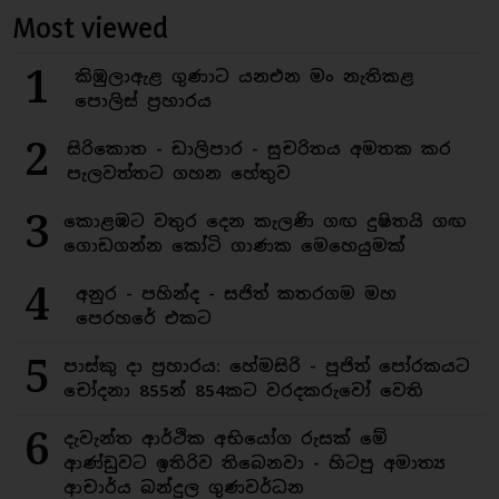
Most viewed
1
කිඹුලාඇළ ගුණාට යනඑන මං නැතිකළ
පොලිස් ප්‍රහාරය
2
සිරිකොත - ඩාලිපාර - සුචරිතය අමතක කර
පැලවත්තට ගහන හේතුව
3
කොළඹට වතුර දෙන කැලණි ගඟ දුෂිතයි ගඟ
ගොඩගන්න කෝටි ගාණක මෙහෙයුමක්
4
අනුර - පහින්ද - සජිත් කතරගම මහ
පෙරහරේ එකට
5
පාස්කු දා ප්‍රහාරය: හේමසිරි - පූජිත් පෝරකයට
චෝදනා 855න් 854කට වරදකරුවෝ වෙති
6
දැවැන්ත ආර්ථික අභියෝග රුසක් මේ
ආණ්ඩුවට ඉතිරිව තිබෙනවා - හිටපු අමාත්‍ය
ආචාර්ය බන්දුල ගුණවර්ධන