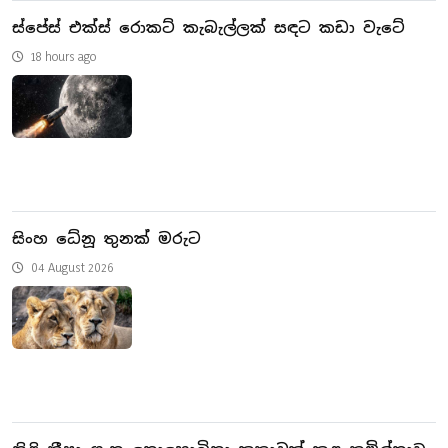
ස්පේස් එක්ස් රොකට් කැබැල්ලක් සඳට කඩා වැටේ
18 hours ago
සිංහ ධේනූ තුනක් මරුට
04 August 2026