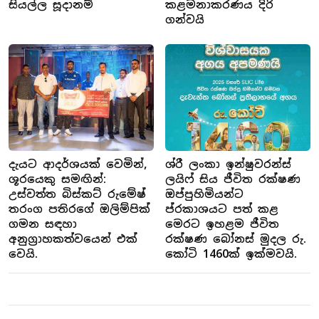
සියල්ල සූදානම්
කළමනාකරණය දිරි
ගන්වයි
දැයට ආදර්ශයක් වෙමින්,
ශ්රී ලංකා ඉන්ෂුවරන්ස්
ශූරයෙකු සමඟින්:
ලයිෆ් සිය ජීවිත රක්ෂණ
උස්වත්ත බිස්කට් රුමේෂ්
ඔප්පුහිමියන්ට
තරංග පතිරගේ ඔලිම්පික්
ප්රකාශයට පත් කළ
ගමන සඳහා
මෙරට ඉහළම ජීවිත
අනුග්‍රාහකත්වයෙන් එක්
රක්ෂණ බෝනස් මුදල රු.
වෙයි.
කෝටි 1460ක් ඉක්මවයි.