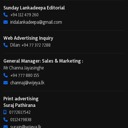
Sunday Lankadeepa Editorial
+94 112 479 260
iridalankadeepa@gmail.com
Web Advertising Inquiry
Dilan: +94 77 372 7288
General Manager: Sales & Marketing :
Mr Channa Jayasinghe
+94 777 880 155
channaj@wijeya.lk
Print advertising
Suraj Pathirana
0772617542
0112479838
surajp@wijeya.lk