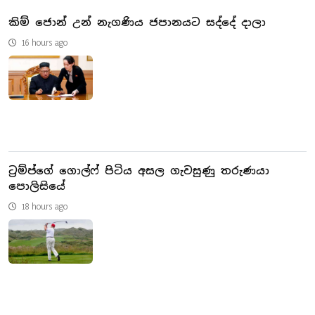
කිම් ජොන් උන් නැගණිය ජපානයට සද්දේ දාලා
16 hours ago
ට්‍රම්ප්ගේ ගොල්ෆ් පිටිය අසල ගැවසුණු තරුණයා
පොලිසියේ
18 hours ago