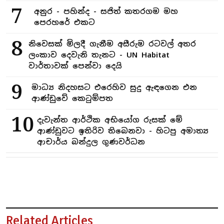
7
අනුර - පහින්ද - සජිත් කතරගම මහ
පෙරහරේ එකට
8
නිවෙසක් මිලදී ගැනීම අසීරුම රටවල් අතර
ලංකාව දෙවැනි තැනට - UN Habitat
වාර්තාවක් පෙන්වා දෙයි
9
මාධ්‍ය නිදහසට එරෙහිව සුදු ඇඳගෙන එන
ආණ්ඩුවේ කෙටුම්පත
10
දැවැන්ත ආර්ථික අභියෝග රුසක් මේ
ආණ්ඩුවට ඉතිරිව තිබෙනවා - හිටපු අමාත්‍ය
ආචාර්ය බන්දුල ගුණවර්ධන
Related Articles