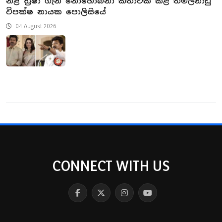
නිළි ත්‍රීෂා ගැන නොහොබිනා කතාවක් කළ තමිල්නාඩු
විපක්ෂ නායක පොලිසියේ
04 August 2026
CONNECT WITH US