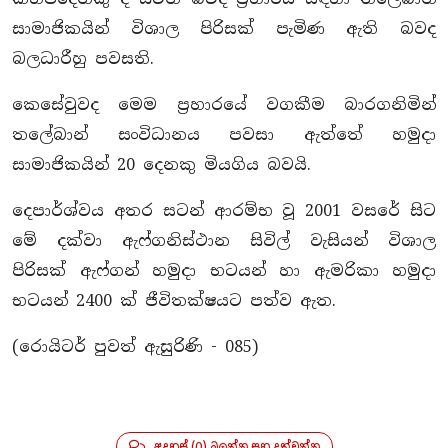
සාමාජිකයින් විශාල පිරිසක් පැමිණ ඇති බවද
බලධාරීහු පවසති.
කෙසේවුවද මෙම ප්‍රහාරයේ වගකීම බාරගනිමින්
තලේබාන් සංවිධානය පවසා ඇත්තේ හමුදා
සාමාජිකයින් 20 දෙනකු මියගිය බවයි.
දෙපාර්ශ්වය අතර සටන් ආරම්භ වූ 2001 වසරේ සිට
මේ දක්වා ඇෆ්ගනිස්ථාන සිවිල් වැසියන් විශාල
පිරිසක් ඇෆ්ගන් හමුදා භටයන් හා ඇමරිකා හමුදා
භටයන් 2400 ක් ජීවිතක්ෂයට පත්ව ඇත.
(රොයිටර් පුවත් ඇසුරිණි - 085)
අදහස් (0) බලන්න සහ දක්වන්න