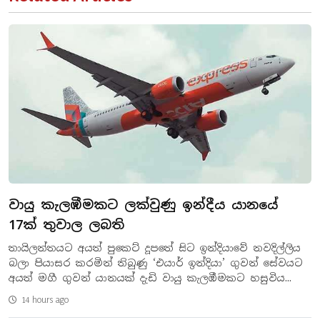
වායු කැලඹීමකට ලක්වුණු ඉන්දීය යානයේ
17ක් තුවාල ලබති
තායිලන්තයට අයත් පුකෙට් දූපතේ සිට ඉන්දියාවේ නවදිල්ලිය
බලා පියාසර කරමින් තිබුණු ‘එයාර් ඉන්දියා’ ගුවන් සේවයට
අයත් මගී ගුවන් යානයක් දැඩි වායු කැලඹීමකට හසුවිය...
14 hours ago