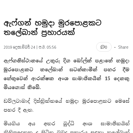
ඇෆ්ගන් හමුදා මුරපොළකට
තලේබාන් ප්‍රහාරයක්
-
2019 දෙසැම්බර් 24 | ප.ව. 05:56
Share
0
ඇෆ්ගනිස්ථානයේ උතුරු දිග බෝල්ක් පළාතේ හමුදා
මුරපොළකට තලේබාන් සටන්කාමීන් පහර දීම
හේතුවෙන් ආරක්ෂක අංශ සාමාජිකයින් 15 දෙනකු
මියගොස් තිබේ.
ඩව්ලටාබාද් දිස්ත්‍රික්කයේ හමුදා මුරපොළකට මෙසේ
පහර දී ඇත.
මියගිය අය අතර බුද්ධි අංශ සාමාජිකයින්
කිහිපදෙනකු ද සිටින බවද ප්‍රහාරය සඳහා තලේබාන්