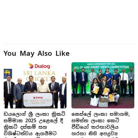
You May Also Like
ඩයලොග් ශ්‍රී ලංකා ක්‍රිකට්
නෙස්ලේ ලංකා සමාගම,
සම්මාන 2025 උළෙලේ දී
සමස්ත ලංකා කෙටි
ක්‍රිකට් දස්කම් සහ
වීඩියෝ තරඟාවලිය
විශිෂ්ටත්වය ඇගයීමට
හරහා නිසි අපද්‍රව්‍ය