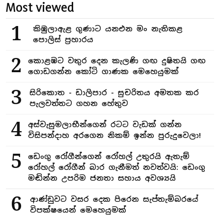
Most viewed
1
කිඹුලාඇළ ගුණාට යනඑන මං නැතිකළ
පොලිස් ප්‍රහාරය
2
කොළඹට වතුර දෙන කැලණි ගඟ දුෂිතයි ගඟ
ගොඩගන්න කෝටි ගාණක මෙහෙයුමක්
3
සිරිකොත - ඩාලිපාර - සුචරිතය අමතක කර
පැලවත්තට ගහන හේතුව
4
අස්වැසුමලාභීන්ගෙන් රටට වැඩක් ගන්න
විසිපන්දාහ අරගෙන නිකම් ඉන්න පුරුදුවෙලා!
5
ඩෙංගු රෝගීන්ගෙන් රෝහල් උතුරයි ඇතැම්
රෝහල් රෝගීන් බාර ගැනීමත් නවත්වයි: ඩෙංගු
මඬින්න උපරිම ජනතා සහාය අවශ්‍යයි
6
ආණ්ඩුවට වසර දෙක පිරෙන සැප්තැම්බරයේ
විපක්ෂයෙන් මෙහෙයුමක්