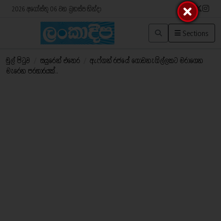
2026 අගෝස්තු 06 වන බ්‍රහස්පතින්දා
Sections
මුල් පිටුව
/
සයුරෙන් එතෙර
/
ඇෆ්ගන් රජයේ ගොඩනැගිල්ලකට මරාගෙන
මැරෙන ප‍්‍රහාරයක්..