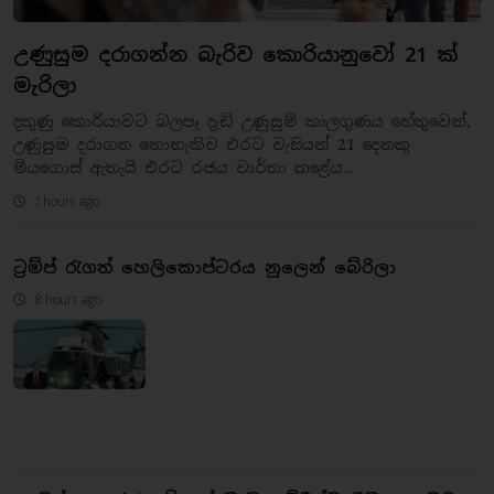
උණුසුම දරාගන්න බැරිව කොරියානුවෝ 21 ක්
මැරිලා
දකුණු කොරියාවට බලපෑ දැඩි උණුසුම් කාලගුණය හේතුවෙන්,
උණුසුම දරාගත නොහැකිව එරට වැසියන් 21 දෙනකු
මියගොස් ඇතැයි එරට රජය වාර්තා කළේය...
7 hours ago
ට්‍රම්ප් රැගත් හෙලිකොප්ටරය නූලෙන් බේරිලා
8 hours ago