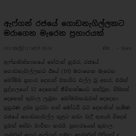
ඇෆ්ගන් රජයේ ගොඩනැගිල්ලකට
මරාගෙන මැරෙන ප‍්‍රහාරයක්
-
2012 අප්‍රේල් 11 | පෙ.ව. 09:34
Share
0
ඇෆ්ගනිස්තානයේ හේරාත් නුවර, රජයේ
ගොඩනැගිල්ලකට ඊයේ (10) මරාගෙන මැරෙන
බෝම්බ ප‍්‍රහාර දෙකක් එකවිට එල්ල වූ අතර, එයින්
පුද්ගලයෝ 12 දෙනෙක් ජීවිතක්ෂයට පත්වූහ. විසිපස්
දෙනෙක් තුවාල ලැබූහ. බෝමබකරුවන් දෙදෙනා
පුපුරණ ද්‍රව්‍ය පුරවා ගත් මෝටර් රථ දෙකකින් පැමිණ
රජයේ ගොඩනැගිල්ල තුළට කඩා වැදී ඇතැයි විදෙස්
පුවත් සේවා වාර්තා කරයි. ප‍්‍රහාරයෙන් තුවාල
ලැබූවන් අතර ඇෆ්ගන් හමුදා සෙබළුන් පිරිසක් ද