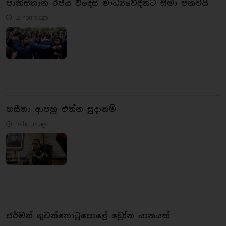
පාකිස්තාන රජය විදෙස් මාධ්‍යවේදීන්ට සීමා පනවයි
12 hours ago
හසීනා ආපහු එන්න සූදානම්
16 hours ago
ජර්මන් ගුවන්තොටුපොළේ ඩ්‍රෝන යානයක්