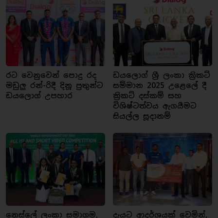
රට වෙනුවෙන් පොදු රද
ඩයලොග් ශ්‍රී ලංකා ක්‍රිකට්
මඩුලු රන්-රිදී දිනූ පුතුන්ට
සම්මාන 2025 උළෙලේ දී
ඩයලොග් උපහාර
ක්‍රිකට් දස්කම් සහ
විශිෂ්ටත්වය ඇගයීමට
සියල්ල සූදානම්
නෙස්ලේ ලංකා සමාගම,
දැයට ආදර්ශයක් වෙමින්,