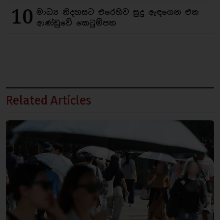
10
මාධ්‍ය නිදහසට එරෙහිව සුදු ඇඳගෙන එන
ආණ්ඩුවේ කෙටුම්පත
Related Articles