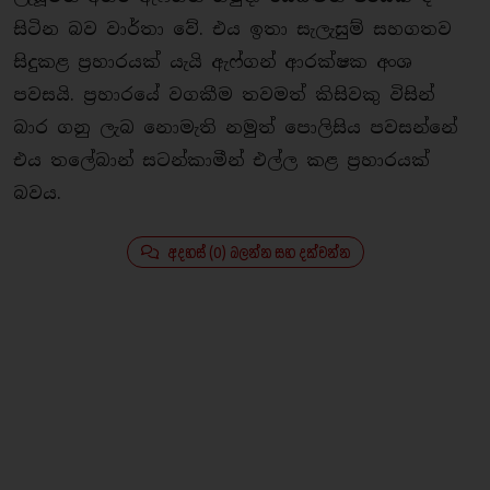
සිටින බව වාර්තා වේ. එය ඉතා සැලැසුම් සහගතව
සිදුකළ ප‍්‍රහාරයක් යැයි ඇෆ්ගන් ආරක්ෂක අංශ
පවසයි. ප‍්‍රහාරයේ වගකීම තවමත් කිසිවකු විසින්
බාර ගනු ලැබ නොමැති නමුත් පොලිසිය පවසන්නේ
එය තලේබාන් සටන්කාමීන් එල්ල කළ ප‍්‍රහාරයක්
බවය.
අදහස් (0) බලන්න සහ දක්වන්න