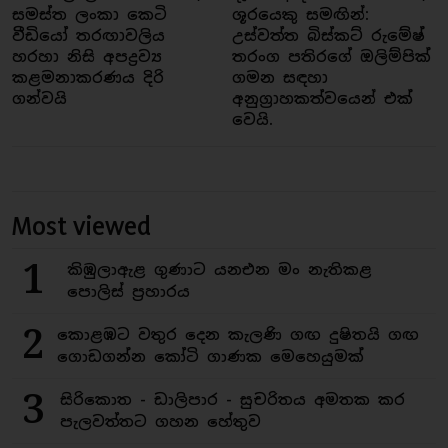
සමස්ත ලංකා කෙටි
ශූරයෙකු සමඟින්:
වීඩියෝ තරඟාවලිය
උස්වත්ත බිස්කට් රුමේෂ්
හරහා නිසි අපද්‍රව්‍ය
තරංග පතිරගේ ඔලිම්පික්
කළමනාකරණය දිරි
ගමන සඳහා
ගන්වයි
අනුග්‍රාහකත්වයෙන් එක්
වෙයි.
Most viewed
1
කිඹුලාඇළ ගුණාට යනඑන මං නැතිකළ
පොලිස් ප්‍රහාරය
2
කොළඹට වතුර දෙන කැලණි ගඟ දුෂිතයි ගඟ
ගොඩගන්න කෝටි ගාණක මෙහෙයුමක්
3
සිරිකොත - ඩාලිපාර - සුචරිතය අමතක කර
පැලවත්තට ගහන හේතුව