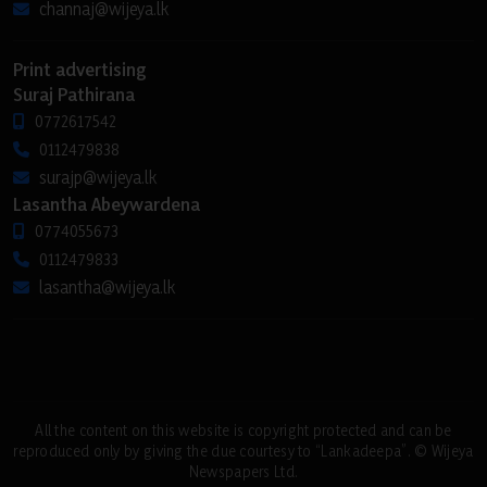
channaj@wijeya.lk
Print advertising
Suraj Pathirana
0772617542
0112479838
surajp@wijeya.lk
Lasantha Abeywardena
0774055673
0112479833
lasantha@wijeya.lk
All the content on this website is copyright protected and can be
reproduced only by giving the due courtesy to “Lankadeepa”. © Wijeya
Newspapers Ltd.