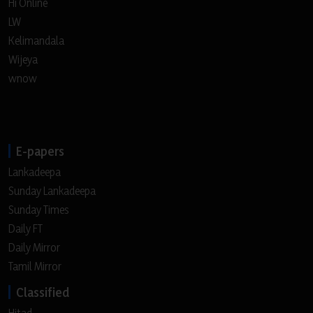
Hi Online
LW
Kelimandala
Wijeya
wnow
E-papers
Lankadeepa
Sunday Lankadeepa
Sunday Times
Daily FT
Daily Mirror
Tamil Mirror
Classified
Hitad