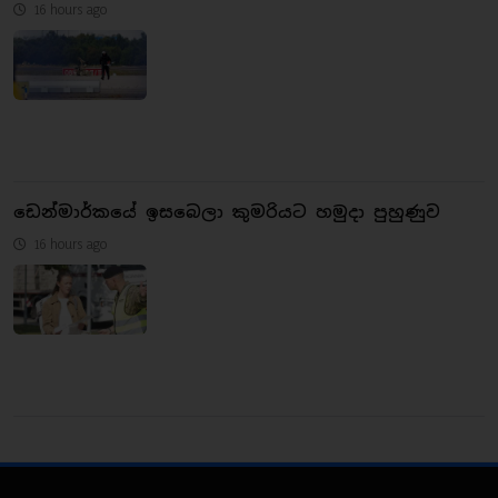
16 hours ago
ඩෙන්මාර්කයේ ඉසබෙලා කුමරියට හමුදා පුහුණුව
16 hours ago