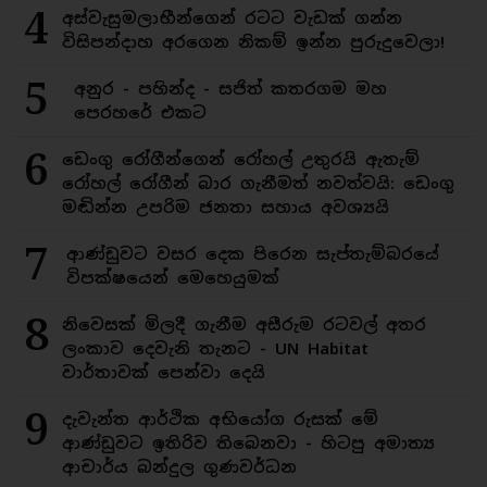
4
අස්වැසුමලාභීන්ගෙන් රටට වැඩක් ගන්න
විසිපන්දාහ අරගෙන නිකම් ඉන්න පුරුදුවෙලා!
5
අනුර - පහින්ද - සජිත් කතරගම මහ
පෙරහරේ එකට
6
ඩෙංගු රෝගීන්ගෙන් රෝහල් උතුරයි ඇතැම්
රෝහල් රෝගීන් බාර ගැනීමත් නවත්වයි: ඩෙංගු
මඬින්න උපරිම ජනතා සහාය අවශ්‍යයි
7
ආණ්ඩුවට වසර දෙක පිරෙන සැප්තැම්බරයේ
විපක්ෂයෙන් මෙහෙයුමක්
8
නිවෙසක් මිලදී ගැනීම අසීරුම රටවල් අතර
ලංකාව දෙවැනි තැනට - UN Habitat
වාර්තාවක් පෙන්වා දෙයි
9
දැවැන්ත ආර්ථික අභියෝග රුසක් මේ
ආණ්ඩුවට ඉතිරිව තිබෙනවා - හිටපු අමාත්‍ය
ආචාර්ය බන්දුල ගුණවර්ධන