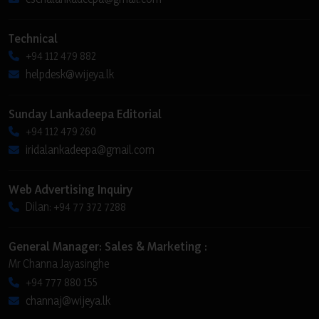
Technical
+94 112 479 882
helpdesk@wijeya.lk
Sunday Lankadeepa Editorial
+94 112 479 260
iridalankadeepa@gmail.com
Web Advertising Inquiry
Dilan: +94 77 372 7288
General Manager: Sales & Marketing :
Mr Channa Jayasinghe
+94 777 880 155
channaj@wijeya.lk