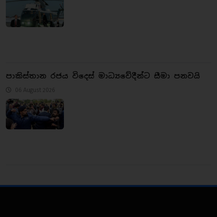
පාකිස්තාන රජය විදෙස් මාධ්‍යවේදීන්ට සීමා පනවයි
06 August 2026