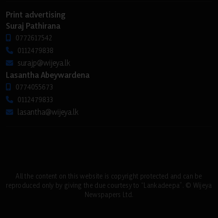
Print advertising
Suraj Pathirana
0772617542
0112479838
surajp@wijeya.lk
Lasantha Abeywardena
0774055673
0112479833
lasantha@wijeya.lk
All the content on this website is copyright protected and can be
reproduced only by giving the due courtesy to “Lankadeepa”. © Wijeya
Newspapers Ltd.