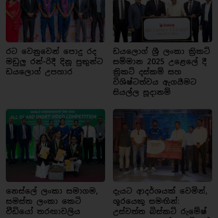
රට වෙනුවෙන් පොදු රද
ඩයලොග් ශ්‍රී ලංකා ක්‍රිකට්
මඩුලු රන්-රිදී දිනූ පුතුන්ට
සම්මාන 2025 උළෙලේ දී
ඩයලොග් උපහාර
ක්‍රිකට් දස්කම් සහ
විශිෂ්ටත්වය ඇගයීමට
සියල්ල සූදානම්
නෙස්ලේ ලංකා සමාගම,
දැයට ආදර්ශයක් වෙමින්,
සමස්ත ලංකා කෙටි
ශූරයෙකු සමඟින්:
වීඩියෝ තරඟාවලිය
උස්වත්ත බිස්කට් රුමේෂ්