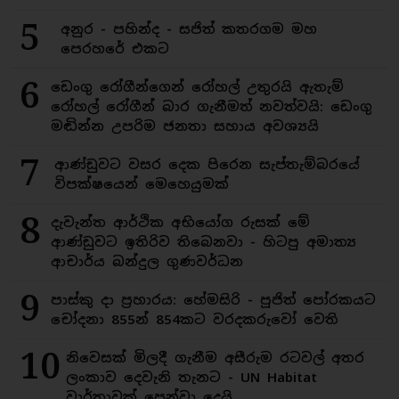
5
අනුර - පහින්ද - සජිත් කතරගම මහ
පෙරහරේ එකට
6
ඩෙංගු රෝගීන්ගෙන් රෝහල් උතුරයි ඇතැම්
රෝහල් රෝගීන් බාර ගැනීමත් නවත්වයි: ඩෙංගු
මඬින්න උපරිම ජනතා සහාය අවශ්‍යයි
7
ආණ්ඩුවට වසර දෙක පිරෙන සැප්තැම්බරයේ
විපක්ෂයෙන් මෙහෙයුමක්
8
දැවැන්ත ආර්ථික අභියෝග රුසක් මේ
ආණ්ඩුවට ඉතිරිව තිබෙනවා - හිටපු අමාත්‍ය
ආචාර්ය බන්දුල ගුණවර්ධන
9
පාස්කු දා ප්‍රහාරය: හේමසිරි - පූජිත් පෝරකයට
චෝදනා 855න් 854කට වරදකරුවෝ වෙති
10
නිවෙසක් මිලදී ගැනීම අසීරුම රටවල් අතර
ලංකාව දෙවැනි තැනට - UN Habitat
වාර්තාවක් පෙන්වා දෙයි