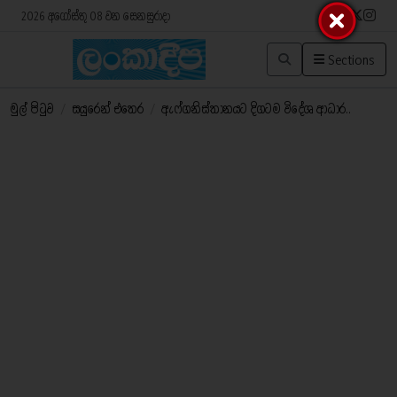
2026 අගෝස්තු 08 වන සෙනසුරාදා
Sections
මුල් පිටුව
/
සයුරෙන් එතෙර
/
ඇෆ්ගනිස්තානයට දිගටම විදේශ ආධාර..