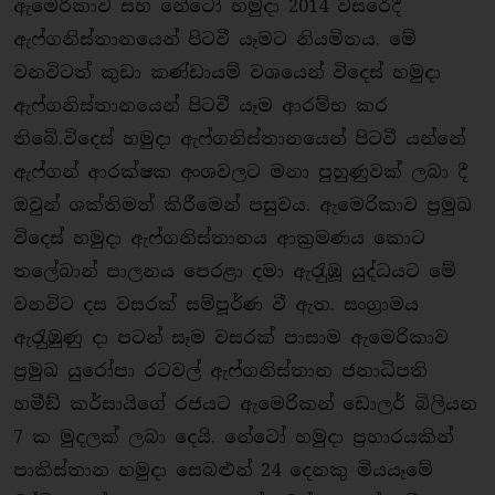
ඇමෙරිකාව සහ නේටෝ හමුදා 2014 වසරේදී
ඇෆ්ගනිස්තානයෙන් පිටවී යෑමට නියමිතය. මේ
වනවිටත් කුඩා කණ්ඩායම් වශයෙන් විදෙස් හමුදා
ඇෆ්ගනිස්තානයෙන් පිටවී යෑම ආරම්භ කර
තිබේ.විදෙස් හමුදා ඇෆ්ගනිස්තානයෙන් පිටවී යන්නේ
ඇෆ්ගන් ආරක්ෂක අංශවලට මනා පුහුණුවක් ලබා දී
ඔවුන් ශක්තිමත් කිරීමෙන් පසුවය. ඇමෙරිකාව ප‍්‍රමුඛ
විදෙස් හමුදා ඇෆ්ගනිස්තානය ආක‍්‍රමණය කොට
තලේබාන් පාලනය පෙරළා දමා ඇරැුඹූ යුද්ධයට මේ
වනවිට දස වසරක් සම්පූර්ණ වී ඇත. සංග‍්‍රාමය
ඇරැුඹුණු දා පටන් සෑම වසරක් පාසාම ඇමෙරිකාව
ප‍්‍රමුඛ යුරෝපා රටවල් ඇෆ්ගනිස්තාන ජනාධිපති
හමීඞ් කර්සායිගේ රජයට ඇමෙරිකන් ඩොලර් බිලියන
7 ක මුදලක් ලබා දෙයි. නේටෝ හමුදා ප‍්‍රහාරයකින්
පාකිස්තාන හමුදා සෙබළුන් 24 දෙනකු මියයෑමේ