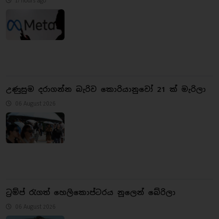
උණුසුම දරාගන්න බැරිව කොරියානුවෝ 21 ක් මැරිලා
06 August 2026
ට්‍රම්ප් රැගත් හෙලිකොප්ටරය නූලෙන් බේරිලා
06 August 2026