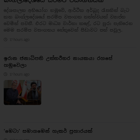
බංග්ලාදේශයේ සරම්ප වසංගතයක්
දේශපාලන අභියෝග හමුවේ, ආර්ථික අර්බුද රැසකින් බැට
කන බංග්ලාදේශයේ සරම්ප වසංගත තත්ත්වයක් ව්‍යාප්ත
වෙමින් පවතී. එරට මාධ්‍ය වාර්තා කළේ, රට පුරා පැතිරෙන
මෙම සරම්ප වසංගතය හේතුවෙන් පීඩාවට පත් පවුල..
17 hours ago
ඉරාන ජනාධිපති උත්තරීතර නායකයා රහසේ
හමුවෙලා
17 hours ago
‘මෙටා’ සමාගමෙන් හැකර් ප්‍රහාරයක්
17 hours ago