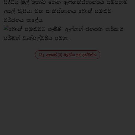
සිද්ධිය මුල් කොට ගෙන ඇෆ්ගනිස්තානයේ සමීපතම
අසල් වැසියා වන පාකිස්තානය බොන් සමුළුව
වර්ජනය කළේය.
අදහස් (0) බලන්න සහ දක්වන්න