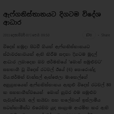
ඇෆ්ගනිස්තානයට දිගටම විදේශ
ආධාර
-
2011 දෙසැම්බර් 07 | පෙ.ව. 09:50
Share
0
විදෙස් හමුදා පිටවී ගියත් ඇෆ්ගනිස්තානයට
ස්ථාවරභාවයක් ඇති කිරීම සඳහා දිගටම මුදල්
ආධාර ලබාදෙන බව ජර්මනියේ ‘බොන් සමුළුවට’
සහභාගී වූ විදෙස් රටවල් ඊයේ (6) පොරොන්දු
විය.ජර්මන් චාන්සල් ඇන්ජෙලා මාකෙල්ගේ
අනුග‍්‍රහයෙන් ඇෆ්ගනිස්තානය ඇතුළු විදෙස් රටවල් 80
ක සහභාගීත්වයෙන් බොන් නුවර එම සමුළුව
පැවැත්වෙයි. අල් කයිඩා සහ තලේබාන් ඉස්ලාමීය
සටන්කාමීන්ට එරෙහිව යුද සංග‍්‍රාම ආරම්භ කර ඇති