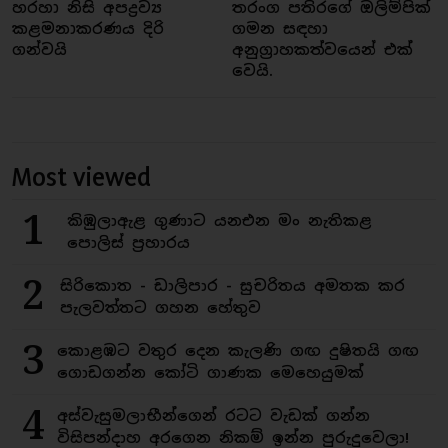
හරහා නිසි අපද්‍රව්‍ය
තරංග පතිරගේ ඔලිම්පික්
කළමනාකරණය දිරි
ගමන සඳහා
ගන්වයි
අනුග්‍රාහකත්වයෙන් එක්
වෙයි.
Most viewed
1
කිඹුලාඇළ ගුණාට යනඑන මං නැතිකළ
පොලිස් ප්‍රහාරය
2
සිරිකොත - ඩාලිපාර - සුචරිතය අමතක කර
පැලවත්තට ගහන හේතුව
3
කොළඹට වතුර දෙන කැලණි ගඟ දුෂිතයි ගඟ
ගොඩගන්න කෝටි ගාණක මෙහෙයුමක්
4
අස්වැසුමලාභීන්ගෙන් රටට වැඩක් ගන්න
විසිපන්දාහ අරගෙන නිකම් ඉන්න පුරුදුවෙලා!