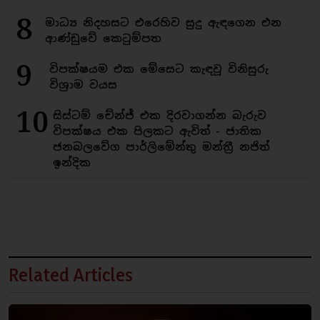
8
මාධ්‍ය නිදහසට එරෙහිව සුදු ඇඳගෙන එන
ආණ්ඩුවේ කෙටුම්පත
9
විපක්ෂයම එක මේසෙට කැඳවූ විනිසුරු
විශ්‍රාම වයස
10
සිස්ටම් චේන්ජ් එක දිරවාගන්න බැරුව
විපක්ෂය එක පිලකට ඇවිත් - ජාතික
ජනබලවේග පාර්ලිමේන්තු මන්ත්‍රී නජිත්
ඉන්දික
Related Articles