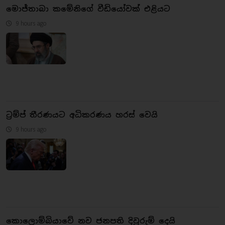
මොජ්තාබා කමේනිගේ වීඩියෝවක් එළියට
9 hours ago
ට්‍රම්ප් තීරණයට අධිකරණය හරස් වෙයි
9 hours ago
කොලොම්බියාවේ නව ජනපති දිවුරුම් දෙයි