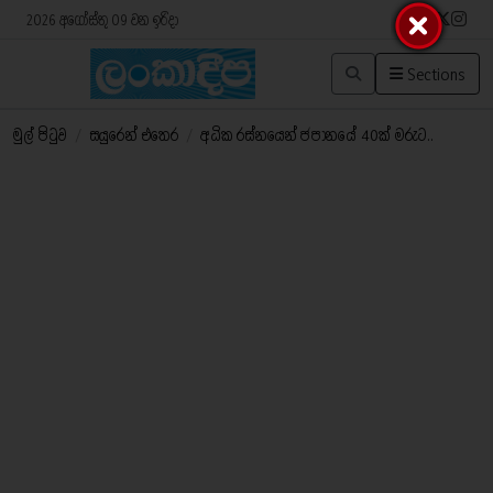
2026 අගෝස්තු 09 වන ඉරිදා
Sections
මුල් පිටුව
/
සයුරෙන් එතෙර
/
අධික රස්නයෙන් ජපානයේ 40ක් මරුට..