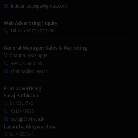
iridalankadeepa@gmail.com
Web Advertising Inquiry
Dilan: +94 77 372 7288
General Manager: Sales & Marketing :
Mr Channa Jayasinghe
+94 777 880 155
channaj@wijeya.lk
Print advertising
Suraj Pathirana
0772617542
0112479838
surajp@wijeya.lk
Lasantha Abeywardena
0774055673