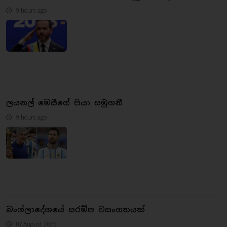
9 hours ago
ලයනල් මෙසීගේ පියා සමුගනී
9 hours ago
බංග්ලාදේශයේ සරම්ප වසංගතයක්
07 August 2026