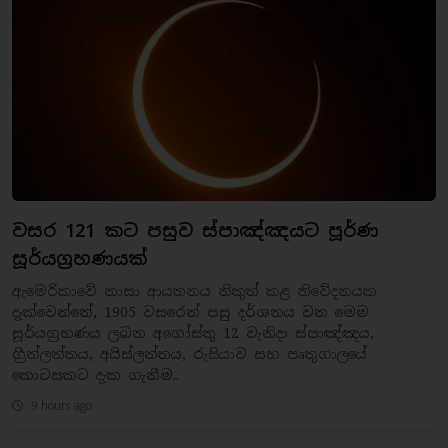
වසර 121 කට පසුව ස්පාඤ්ඤයට පූර්ණ
සූර්යග්‍රහණයක්
ඇමෙරිකාවේ නාසා ආයතනය නිකුත් කළ නිවේදනයක
දැක්වෙන්නේ, 1905 වසරෙන් පසු දර්ශනය වන මෙම
සූර්යග්‍රහණය ලබන අගෝස්තු 12 වැනිදා ස්පාඤ්ඤය,
ග්‍රීන්ලන්තය, අයිස්ලන්තය, රුසියාව සහ පෘතුගාලයේ
කොටසකට දැක ගැනීම..
9 hours ago