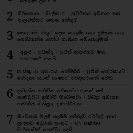
පොලිස් ප්‍රහාරය
2
සිරිකොත - ඩාලිපාර - සුචරිතය අමතක කර
පැලවත්තට ගහන හේතුව
3
කොළඹට වතුර දෙන කැලණි ගඟ දුෂිතයි ගඟ
ගොඩගන්න කෝටි ගාණක මෙහෙයුමක්
4
අනුර - පහින්ද - සජිත් කතරගම මහ
පෙරහරේ එකට
5
පාස්කු දා ප්‍රහාරය: හේමසිරි - පූජිත් පෝරකයට
චෝදනා 855න් 854කට වරදකරුවෝ වෙති
6
දැවැන්ත ආර්ථික අභියෝග රුසක් මේ
ආණ්ඩුවට ඉතිරිව තිබෙනවා - හිටපු අමාත්‍ය
ආචාර්ය බන්දුල ගුණවර්ධන
7
නිවෙසක් මිලදී ගැනීම අසීරුම රටවල් අතර
ලංකාව දෙවැනි තැනට - UN Habitat
වාර්තාවක් පෙන්වා දෙයි