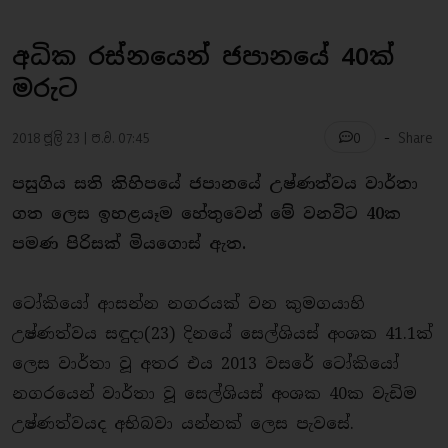
අධික රස්නයෙන් ජපානයේ 40ක්
මරුට
-
2018 ජූලි 23 | ප.ව. 07:45
Share
0
පසුගිය සති කිහිපයේ ජපානයේ උෂ්ණත්වය වාර්තා
ගත ලෙස ඉහළයෑම හේතුවෙන් මේ වනවිට 40ක
පමණ පිරිසක් මියගොස් ඇත.
ටෝකියෝ ආසන්න නගරයක් වන කුමගයාහි
උෂ්ණත්වය සඳුදා(23) දිනයේ සෙල්ශියස් අංශක 41.1ක්
ලෙස වාර්තා වූ අතර එය 2013 වසරේ ටෝකියෝ
නගරයෙන් වාර්තා වූ සෙල්ශියස් අංශක 40ක වැඩිම
උෂ්ණත්වයද අභිබවා යන්නක් ලෙස පැවසේ.