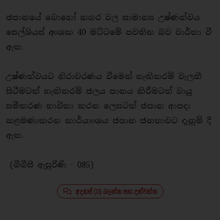
ජපානයේ බොහෝ නගර වල සාමාන්‍ය උෂ්ණත්වය
සෙල්ශියස් අංශක 40 මට්ටමේ පවතින බව වාර්තා වී
ඇත.
උෂ්ණත්වයට නිරාවරණය වීමෙන් හැකිතරම් වැලකී
සිටීමටත් හැකිතරම් ජලය පානය කිරීමටත් වායු
සමීකරණ භාවිතා කරන ලෙසටත් ජපාන ආපදා
කළමණාකරන කාර්යාංශය ජපාන ජනතාවට දැනුම් දී
ඇත.
(බීබීසී ඇසුරිණි - 085)
අදහස් (0) බලන්න සහ දක්වන්න