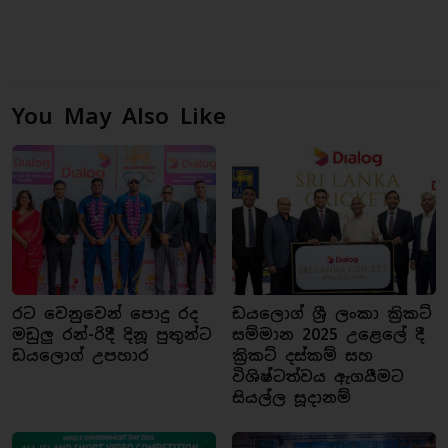
You May Also Like
රට වෙනුවෙන් පොදු රද
ඩයලොග් ශ්‍රී ලංකා ක්‍රිකට්
මඩුලු රන්-රිදී දිනූ පුතුන්ට
සම්මාන 2025 උළෙලේ දී
ඩයලොග් උපහාර
ක්‍රිකට් දස්කම් සහ
විශිෂ්ටත්වය ඇගයීමට
සියල්ල සූදානම්