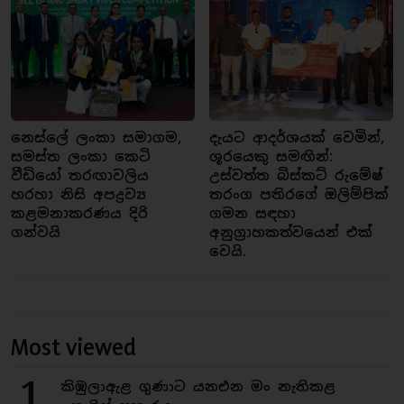
නෙස්ලේ ලංකා සමාගම,
දැයට ආදර්ශයක් වෙමින්,
සමස්ත ලංකා කෙටි
ශූරයෙකු සමඟින්:
වීඩියෝ තරඟාවලිය
උස්වත්ත බිස්කට් රුමේෂ්
හරහා නිසි අපද්‍රව්‍ය
තරංග පතිරගේ ඔලිම්පික්
කළමනාකරණය දිරි
ගමන සඳහා
ගන්වයි
අනුග්‍රාහකත්වයෙන් එක්
වෙයි.
Most viewed
1
කිඹුලාඇළ ගුණාට යනඑන මං නැතිකළ