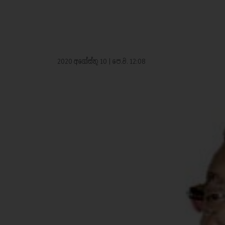
2020 අගෝස්තු 10 | පෙ.ව. 12:08