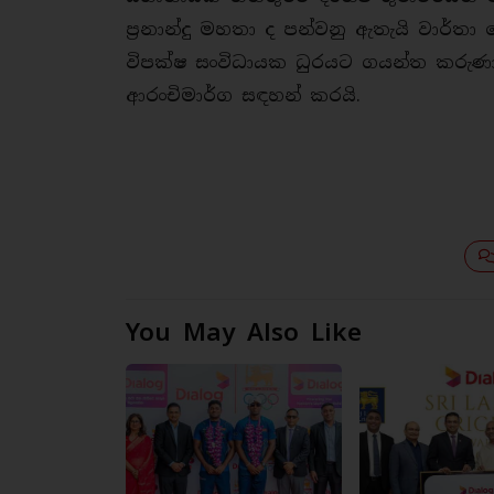
ප්‍රනාන්දු මහතා ද පන්වනු ඇතැයි වාර්තා
විපක්ෂ සංවිධායක ධුරයට ගයන්ත කරුණ
ආරංචිමාර්ග සඳහන් කරයි.
You May Also Like