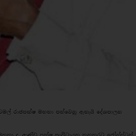
චමල් රාජපක්ෂ මහතා පත්වෙනු ඇතැයි දේශපාලන
හතා ද, ආණ්ඩු පක්ෂ සංවිධායත තනතුරට ජෝන්ස්ටන්