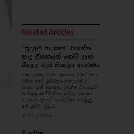
Related Articles
“සුදුඅලි ආයතන”‍ වහන්න
හැදූ ඒකකයත් කෝටි 35ක්
ගිලලා වැඩ සියල්ල අතරමග
පාඩු ලබන රාජ්‍ය ආයතන 32ක් වසා
දැමීම හෝ ප්‍රතිව්‍යුහගතකරණය
සඳහා පත් කෙරුණු විශේෂ ඒකකයට
රුපියල් කෝටි 35ක පමණ මුදලක්
වැයකර ඇතත්, අපේක්ෂිත අරමුණු
මේ දක්වා ඉටුවී..
02 August 2026
වී අස්වනු