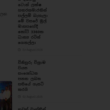
ටොන් ලක්ෂ
හතරහමාරකින්
ාලන
පල්ලම් බැහැලා
මේ වසරේ මුල්
මාසපහේදී
කෝටි 3360ක
ධාන්‍ය රටින්
ගෙනල්ලා
02 August 2026
විනිසුරු විශ්‍රාම
වයස
සංශෝධන
පනත ලබන
සතියේ ගැසට්
කරයි
02 August 2026
තවත් වෘත්තීන්