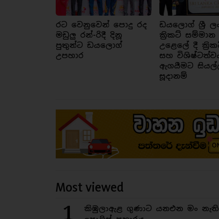
රට වෙනුවෙන් පොදු රද
ඩයලොග් ශ්‍රී ල
මඩුලු රන්-රිදී දිනූ
ක්‍රිකට් සම්මාන
පුතුන්ට ඩයලොග්
උළෙලේ දී ක්‍රික
උපහාර
සහ විශිෂ්ටත්ව
ඇගයීමට සියල්
සූදානම්
Most viewed
1
කිඹුලාඇළ ගුණාට යනඑන මං නැත