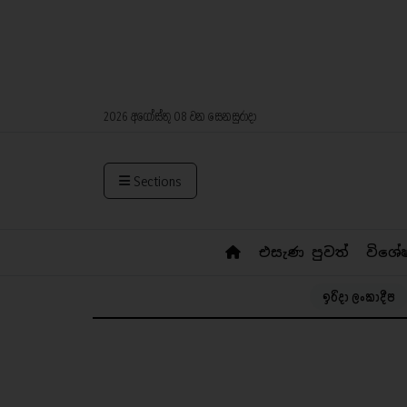
2026 අගෝස්තු 08 වන සෙනසුරාදා
Sections
එසැණ පුවත්
විශේ
ඉරිදා ලංකාදීප