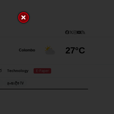
27°C
Colombo
ර
Technology
E-Paper
ලංකාදීප TV