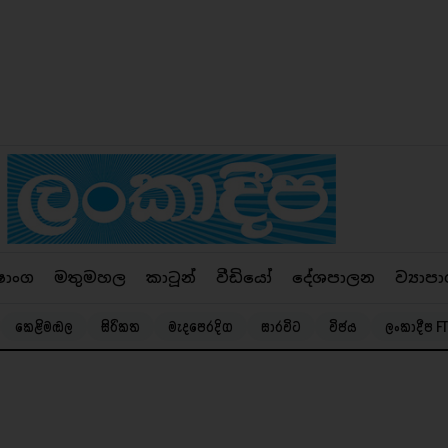
ෂාංග
මතුමහල
කාටූන්
වීඩියෝ
දේශපාලන
ව්‍යාපා
කෙළිමඬල
සිරිකත
මැදපෙරදිග
සාරවිට
විජය
ලංකාදීප FT