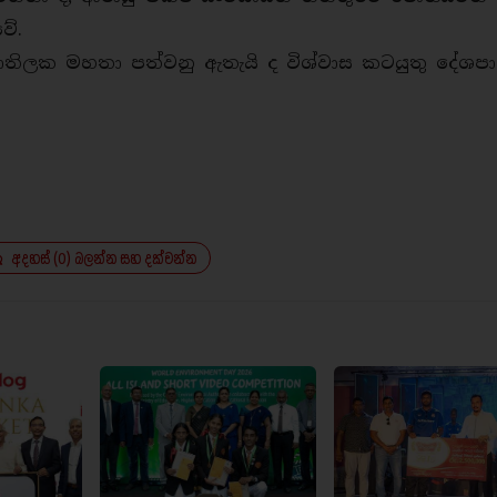
 වේ.
ාතිලක මහතා පත්වනු ඇතැයි ද විශ්වාස කටයුතු දේශප
අදහස් (0) බලන්න සහ දක්වන්න