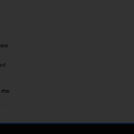
්‍ය
තර
න එන