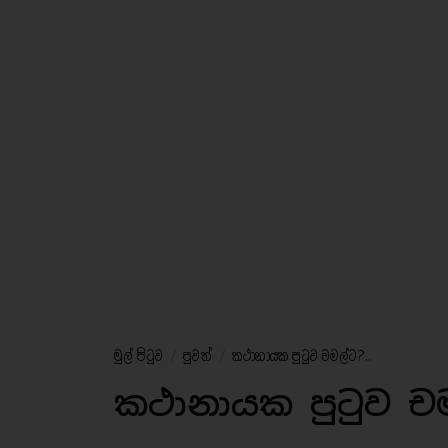
මුල් පිටුව
/
පුවත්
/
කථානායක පුටුව චමල්ට?..
කථානායක පුටුව ච