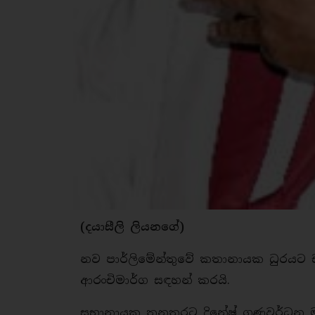
(දයාසීලි ලියනගේ)
නව පාර්ලිමේන්තුවේ කතානායක ධුරයට 
ආරංචිමාර්ග සඳහන් කරයි.
සභානායක තනතුරට දිනේෂ් ගුණවර්ධන ම