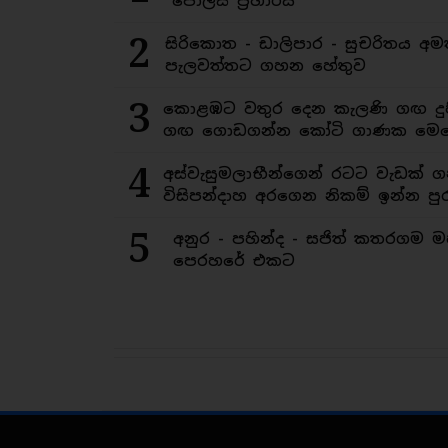
පොලිස් ප්‍රහාරය
2
සිරිකොත - ඩාලිපාර - සුචරිතය 
පැලවත්තට ගහන හේතුව
3
කොළඹට වතුර දෙන කැලණි ගඟ දුෂ
ගඟ ගොඩගන්න කෝටි ගාණක මෙහ
4
අස්වැසුමලාභීන්ගෙන් රටට වැඩක් ග
විසිපන්දාහ අරගෙන නිකම් ඉන්න පුර
5
අනුර - පහින්ද - සජිත් කතරගම 
පෙරහරේ එකට