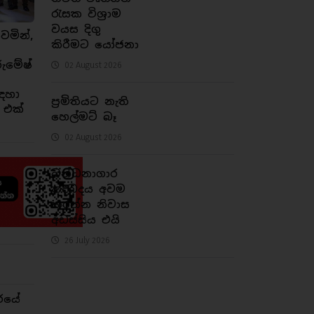
රැසක විශ්‍රාම
වයස දිගු
ෙමින්,
කිරීමට යෝජනා
රුමේෂ්
02 August 2026
ඳහා
ප්‍රමිතියට නැති
 එක්
හෙල්මට් බෑ
02 August 2026
බන්ධනාගාර
තදබදය අවම
කරන්න නිවාස
අඩස්සිය එයි
26 July 2026
රයේ