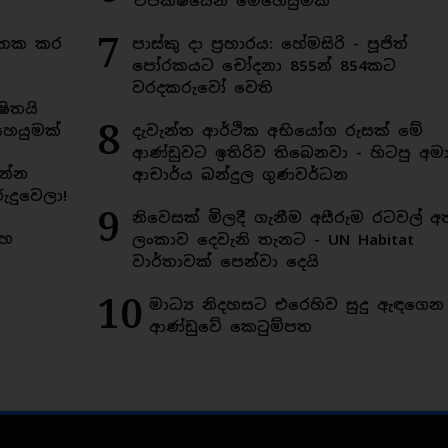
විපක්ෂයෙන් මෙහෙයුමක්
7
අමතක කර
පාස්කු දා ප්‍රහාරය: හේමසිරි - පූජිත්
පෝරකයට චෝදනා 855න් 854කට
වරදකරුවෝ වෙති
ිතයි
8
ෙයුමක්
දැවැන්ත ආර්ථික අභියෝග රුසක් මේ
ආණ්ඩුවට ඉතිරිව තිබෙනවා - හිටපු අමාත
න්න
ආචාර්ය බන්දුල ගුණවර්ධන
ුදුවෙලා!
9
නිවෙසක් මිලදී ගැනීම අසීරුම රටවල් අ
මහ
ලංකාව දෙවැනි තැනට - UN Habitat
වාර්තාවක් පෙන්වා දෙයි
10
මාධ්‍ය නිදහසට එරෙහිව සුදු ඇඳගෙ
ආණ්ඩුවේ කෙටුම්පත