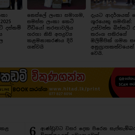
ංකා
නෙස්ලේ ලංකා සමාගම,
දැයට ආදර්ශයක් ව
 2025
සමස්ත ලංකා කෙටි
ශූරයෙකු සමඟින්:
ට් දස්කම්
වීඩියෝ තරඟාවලිය
උස්වත්ත බිස්කට් 
ය
හරහා නිසි අපද්‍රව්‍ය
තරංග පතිරගේ
ල
කළමනාකරණය දිරි
ඔලිම්පික් ගමන ස
ගන්වයි
අනුග්‍රාහකත්වයෙන්
වෙයි.
6
ිකළ
ආණ්ඩුවට වසර දෙක පිරෙන සැප්තැම්බ