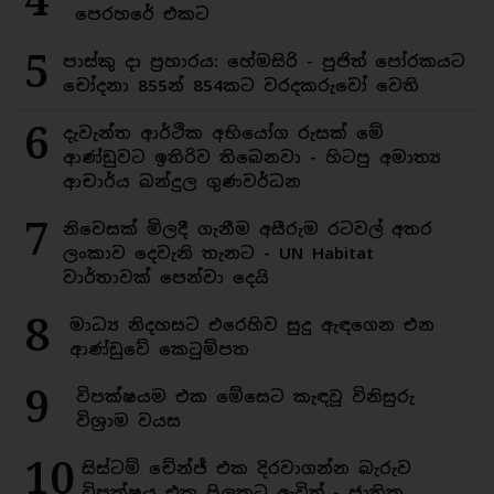
4
පෙරහරේ එකට
5
පාස්කු දා ප්‍රහාරය: හේමසිරි - පූජිත් පෝරකයට
චෝදනා 855න් 854කට වරදකරුවෝ වෙති
6
දැවැන්ත ආර්ථික අභියෝග රුසක් මේ
ආණ්ඩුවට ඉතිරිව තිබෙනවා - හිටපු අමාත්‍ය
ආචාර්ය බන්දුල ගුණවර්ධන
7
නිවෙසක් මිලදී ගැනීම අසීරුම රටවල් අතර
ලංකාව දෙවැනි තැනට - UN Habitat
වාර්තාවක් පෙන්වා දෙයි
8
මාධ්‍ය නිදහසට එරෙහිව සුදු ඇඳගෙන එන
ආණ්ඩුවේ කෙටුම්පත
9
විපක්ෂයම එක මේසෙට කැඳවූ විනිසුරු
විශ්‍රාම වයස
10
සිස්ටම් චේන්ජ් එක දිරවාගන්න බැරුව
විපක්ෂය එක පිලකට ඇවිත් - ජාතික