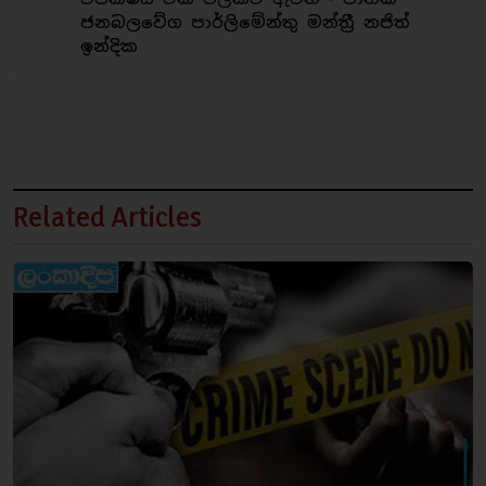
ජනබලවේග පාර්ලිමේන්තු මන්ත්‍රී නජිත්
ඉන්දික
Related Articles