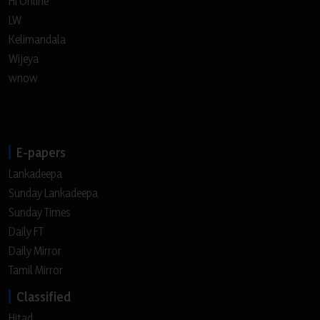
Hi Online
LW
Kelimandala
Wijeya
wnow
E-papers
Lankadeepa
Sunday Lankadeepa
Sunday Times
Daily FT
Daily Mirror
Tamil Mirror
Classified
Hitad