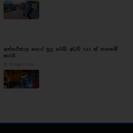
අන්තර්ජාල හොර සූදු වෙබ් අඩවි 122 ක් තහනම්
කරයි
06 August 2026