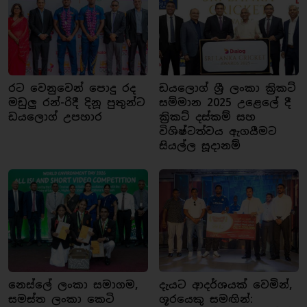
රට වෙනුවෙන් පොදු රද
ඩයලොග් ශ්‍රී ලංකා ක්‍රිකට්
මඩුලු රන්-රිදී දිනූ පුතුන්ට
සම්මාන 2025 උළෙලේ දී
ඩයලොග් උපහාර
ක්‍රිකට් දස්කම් සහ
විශිෂ්ටත්වය ඇගයීමට
සියල්ල සූදානම්
නෙස්ලේ ලංකා සමාගම,
දැයට ආදර්ශයක් වෙමින්,
සමස්ත ලංකා කෙටි
ශූරයෙකු සමඟින්: