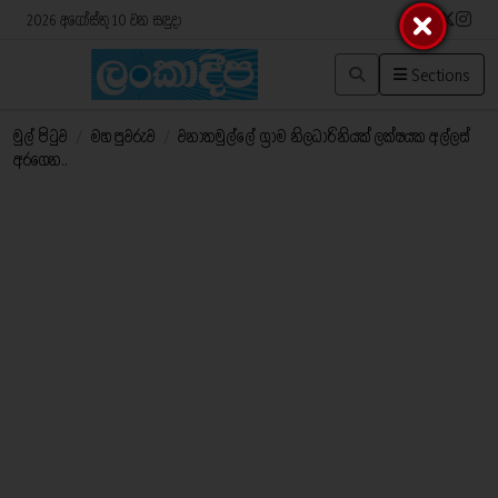
2026 අගෝස්තු 10 වන සඳුදා
Sections
මුල් පිටුව
/
මහ පුවරුව
/
වනාතමුල්ලේ ග්‍රාම නිලධාරිනියක් ලක්ෂයක අල්ලස්
අරගෙන..