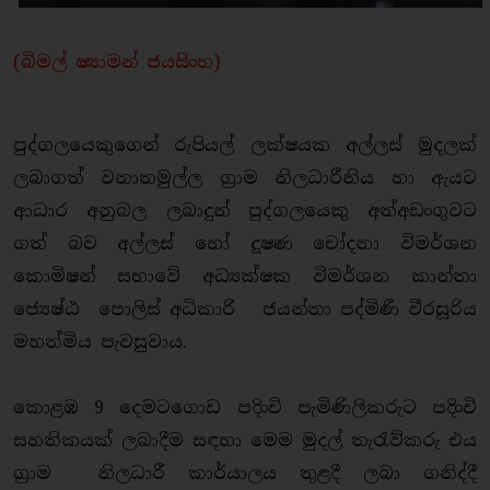
(බිමල් ෂ්‍යාමන් ජයසිංහ)
පුද්ගලයෙකුගෙන් රුපියල් ලක්ෂයක අල්ලස් මුදලක්
ලබාගත් වනාතමුල්ල ග්‍රාම නිලධාරීනිය හා ඇයට
ආධාර අනුබල ලබාදුන් පුද්ගලයෙකු අත්අඩංගුවට
ගත් බව අල්ලස් හෝ දූෂණ චෝදනා විමර්ශන
කොමිෂන් සභාවේ අධ්‍යක්ෂක විමර්ශන කාන්තා
ජ්‍යෙෂ්ඨ පොලිස් අධිකාරි ජයන්තා පද්මිණී වීරසූරිය
මහත්මිය පැවසුවාය.
කොළඹ 9 දෙමටගොඩ පදිංචි පැමිණිලිකරුට පදිංචි
සහතිකයක් ලබාදීම සඳහා මෙම මුදල් තැරැව්කරු එය
ග්‍රාම නිලධාරී කාර්යාලය තුළදී ලබා ගනිද්දී