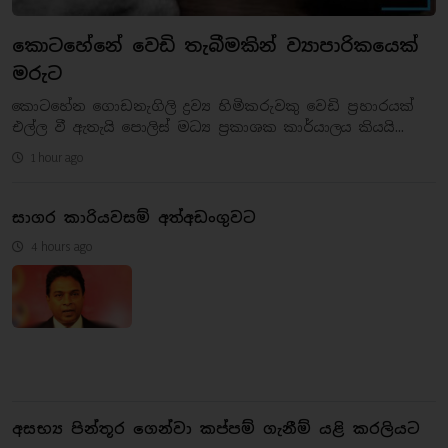
කොටහේනේ වෙඩි තැබීමකින් ව්‍යාපාරිකයෙක්
මරුට
කොටහේන ගොඩනැගිලි ද්‍රව්‍ය හිමිකරුවකු වෙඩි ප්‍රහාරයක්
එල්ල වී ඇතැයි පොලිස් මධ්‍ය ප්‍රකාශක කාර්යාලය කියයි...
1 hour ago
සාගර කාරියවසම් අත්අඩංගුවට
4 hours ago
අසභ්‍ය පින්තූර ගෙන්වා කප්පම් ගැනීම් යළි කරලියට