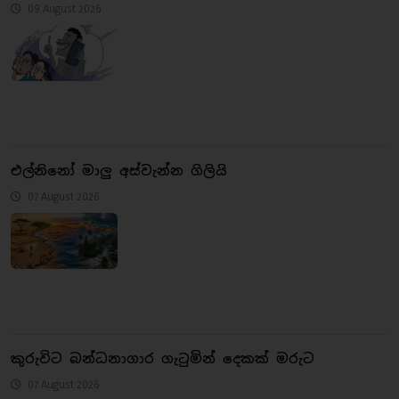
09 August 2026
එල්නිනෝ මාලු අස්වැන්න ගිලියි
07 August 2026
කුරුවිට බන්ධනාගාර ගැටුමින් දෙකක් මරුට
07 August 2026