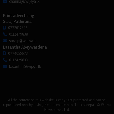
channaj@wijeya.lk
Print advertising
Suraj Pathirana
0772617542
0112479838
surajp@wijeya.lk
Lasantha Abeywardena
0774055673
0112479833
lasantha@wijeya.lk
All the content on this website is copyright protected and can be
reproduced only by giving the due courtesy to “Lankadeepa”. © Wijeya
Newspapers Ltd.