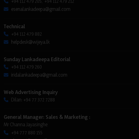
+94 112 479 205, +94 112 479 212
esenalankadeepa@gmail.com
Technical
+94 112 479 882
helpdesk@wijeya.lk
Sunday Lankadeepa Editorial
+94 112 479 260
iridalankadeepa@gmail.com
Web Advertising Inquiry
Dilan: +94 77 372 7288
General Manager: Sales & Marketing :
Mr Channa Jayasinghe
+94 777 880 155