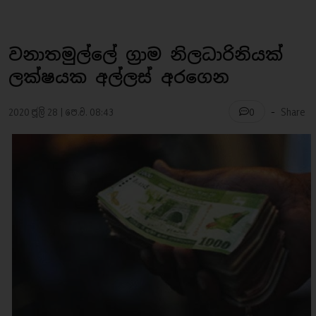
වනාතමුල්ලේ ග්‍රාම නිලධාරිනියක්
ලක්ෂයක අල්ලස් අරගෙන
-
2020 ජූලි 28 | පෙ.ව. 08:43
Share
0