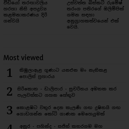
වීඩියෝ තරඟාවලිය
උස්වත්ත බිස්කට් රුමේෂ්
හරහා නිසි අපද්‍රව්‍ය
තරංග පතිරගේ ඔලිම්පික්
කළමනාකරණය දිරි
ගමන සඳහා
ගන්වයි
අනුග්‍රාහකත්වයෙන් එක්
වෙයි.
Most viewed
1
කිඹුලාඇළ ගුණාට යනඑන මං නැතිකළ
පොලිස් ප්‍රහාරය
2
සිරිකොත - ඩාලිපාර - සුචරිතය අමතක කර
පැලවත්තට ගහන හේතුව
3
කොළඹට වතුර දෙන කැලණි ගඟ දුෂිතයි ගඟ
ගොඩගන්න කෝටි ගාණක මෙහෙයුමක්
අනුර - පහින්ද - සජිත් කතරගම මහ