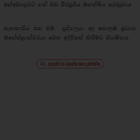
අත්අඩංගුවට ගත් බව වීරසූරිය මහත්මිය පැවසුවාය
සැකකාරිය සහ එම පුද්ගලයා අද කොළඹ ප්‍රධාන
මහේස්ත්‍රාත්වරයා වෙත ඉදිරිපත් කිරීමට නියමිතය.
අදහස් (0) බලන්න සහ දක්වන්න