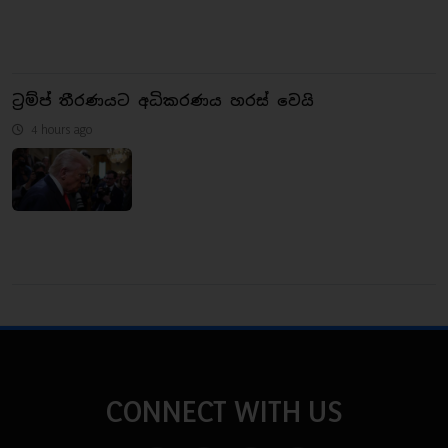
ට්‍රම්ප් තීරණයට අධිකරණය හරස් වෙයි
4 hours ago
CONNECT WITH US