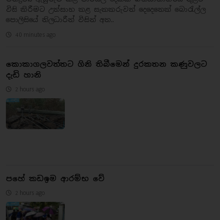
විසි කිරීමට උත්සාහ කළ සැකකරුවන් දෙදෙනෙක් බොරැල්ල
පොලිසියේ නිලධාරීන් විසින් අත..
40 minutes ago
කොකාගලවත්තට ගිනි තිබීමෙන් දුරකතන කණුවලට
දැඩි හානි
2 hours ago
පහේ කඩඉම ආරම්භ වේ
2 hours ago