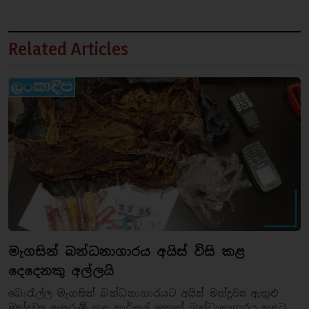
Related Articles
මැගසින් බන්ධනාගාරය අයිස් විසි කළ
දෙදෙනකු අල්ලයි
බොරැල්ල මැගසින් බන්ධනාගාරයට අයිස් මත්ද්‍රව්‍ය ඇතුළු
මත්ද්‍රව්‍ය ඇසුරුම් කළ පාර්සල් දෙකක් බන්ධානාගරය තුළට