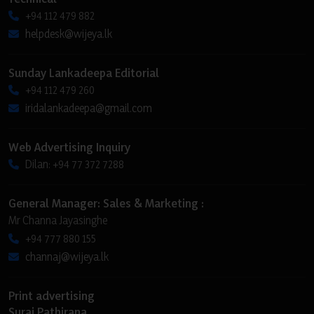
+94 112 479 882
helpdesk@wijeya.lk
Sunday Lankadeepa Editorial
+94 112 479 260
iridalankadeepa@gmail.com
Web Advertising Inquiry
Dilan: +94 77 372 7288
General Manager: Sales & Marketing :
Mr Channa Jayasinghe
+94 777 880 155
channaj@wijeya.lk
Print advertising
Suraj Pathirana