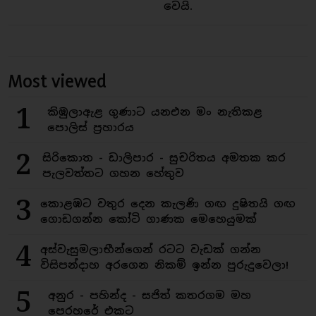
වෙයි.
Most viewed
1
කිඹුලාඇළ ගුණාට යනඑන මං නැතිකළ
පොලිස් ප්‍රහාරය
2
සිරිකොත - ඩාලිපාර - සුචරිතය අමතක කර
පැලවත්තට ගහන හේතුව
3
කොළඹට වතුර දෙන කැලණි ගඟ දුෂිතයි ගඟ
ගොඩගන්න කෝටි ගාණක මෙහෙයුමක්
4
අස්වැසුමලාභීන්ගෙන් රටට වැඩක් ගන්න
විසිපන්දාහ අරගෙන නිකම් ඉන්න පුරුදුවෙලා!
5
අනුර - පහින්ද - සජිත් කතරගම මහ
පෙරහරේ එකට