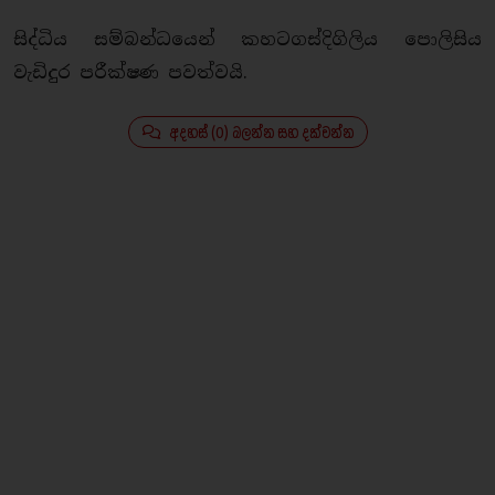
සිද්ධිය සම්බන්ධයෙන් කහටගස්දිගිලිය පොලිසිය
වැඩිදුර පරීක්ෂණ පවත්වයි.
අදහස් (0) බලන්න සහ දක්වන්න