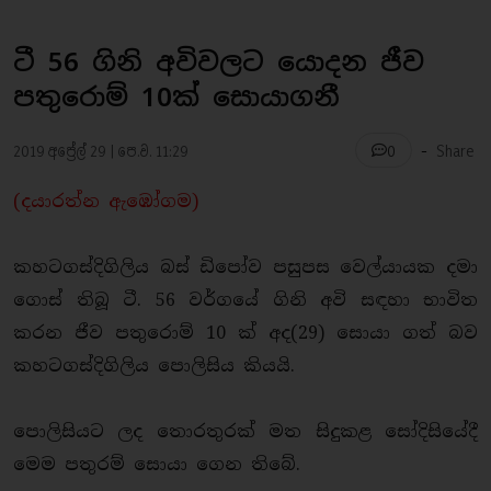
ටී 56 ගිනි අවිවලට යොදන ජීව
පතුරොම් 10ක් සොයාගනී
-
2019 අප්‍රේල් 29 | පෙ.ව. 11:29
Share
0
(දයාරත්න ඇඹෝගම)
කහටගස්දිගිලිය බස් ඩිපෝව පසුපස වෙල්යායක දමා
ගොස් තිබූ ටී. 56 වර්ගයේ ගිනි අවි සඳහා භාවිත
කරන ජීව පතුරොම් 10 ක් අද(29) සොයා ගත් බව
කහටගස්දිගිලිය ‍පොලිසිය කියයි.
පොලිසියට ලද තොරතුරක් මත සිදුකළ සෝදිසියේදී
මෙම පතුරම් සොයා ගෙන තිබේ.