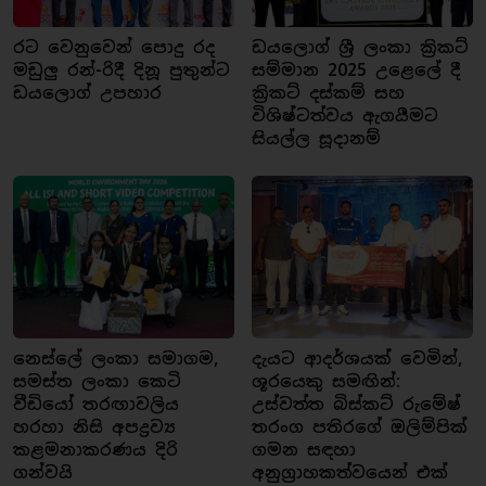
රට වෙනුවෙන් පොදු රද
ඩයලොග් ශ්‍රී ලංකා ක්‍රිකට්
මඩුලු රන්-රිදී දිනූ පුතුන්ට
සම්මාන 2025 උළෙලේ දී
ඩයලොග් උපහාර
ක්‍රිකට් දස්කම් සහ
විශිෂ්ටත්වය ඇගයීමට
සියල්ල සූදානම්
නෙස්ලේ ලංකා සමාගම,
දැයට ආදර්ශයක් වෙමින්,
සමස්ත ලංකා කෙටි
ශූරයෙකු සමඟින්:
වීඩියෝ තරඟාවලිය
උස්වත්ත බිස්කට් රුමේෂ්
හරහා නිසි අපද්‍රව්‍ය
තරංග පතිරගේ ඔලිම්පික්
කළමනාකරණය දිරි
ගමන සඳහා
ගන්වයි
අනුග්‍රාහකත්වයෙන් එක්