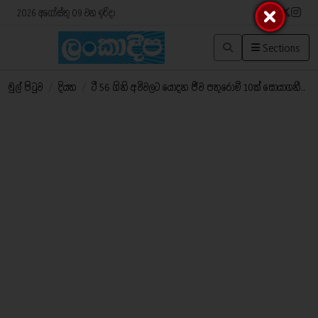
2026 අගෝස්තු 09 වන ඉරිදා
Sections
මුල් පිටුව
/
දියත
/
ටී 56 ගිනි අවිවලට යොදන ජීව පතුරොම් 10ක් සොයාගනී..