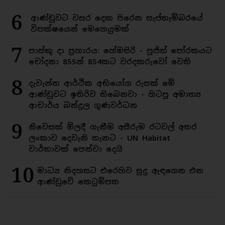
6
ආණ්ඩුවට වසර දෙක පිරෙන සැප්තැම්බරයේ
විපක්ෂයෙන් මෙහෙයුමක්
7
පාස්කු දා ප්‍රහාරය: හේමසිරි - පූජිත් පෝරකයට
චෝදනා 855න් 854කට වරදකරුවෝ වෙති
8
දැවැන්ත ආර්ථික අභියෝග රුසක් මේ
ආණ්ඩුවට ඉතිරිව තිබෙනවා - හිටපු අමාත්‍ය
ආචාර්ය බන්දුල ගුණවර්ධන
9
නිවෙසක් මිලදී ගැනීම අසීරුම රටවල් අතර
ලංකාව දෙවැනි තැනට - UN Habitat
වාර්තාවක් පෙන්වා දෙයි
10
මාධ්‍ය නිදහසට එරෙහිව සුදු ඇඳගෙන එන
ආණ්ඩුවේ කෙටුම්පත