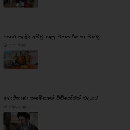
හොර සල්ලි අච්චු ගැසූ ව්‍යාපාරිකයා මාට්ටු
2 hours ago
මොජ්තාබා කමේනිගේ වීඩියෝවක් එළියට
4 hours ago