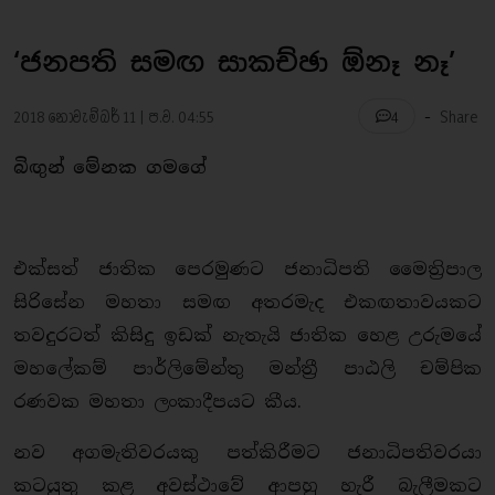
‘ජනපති සමඟ සාකච්ඡා ඕනෑ නෑ’
-
2018 නොවැම්බර් 11 | ප.ව. 04:55
Share
4
බිඟුන් මේනක ගමගේ
එක්සත් ජාතික පෙරමුණට ජනාධිපති මෛත්‍රිපාල
සිරිසේන මහතා සමඟ අතරමැද එකඟතාවයකට
තවදුරටත් කිසිදු ඉඩක් නැතැයි ජාතික හෙළ උරුමයේ
මහලේකම් පාර්ලිමේන්තු මන්ත්‍රී පාඨලි චම්පික
රණවක මහතා ලංකාදීපයට කීය.
නව අගමැතිවරයකු පත්කිරීමට ජනාධිපතිවරයා
කටයුතු කළ අවස්ථාවේ ආපහු හැරී බැලීමකට