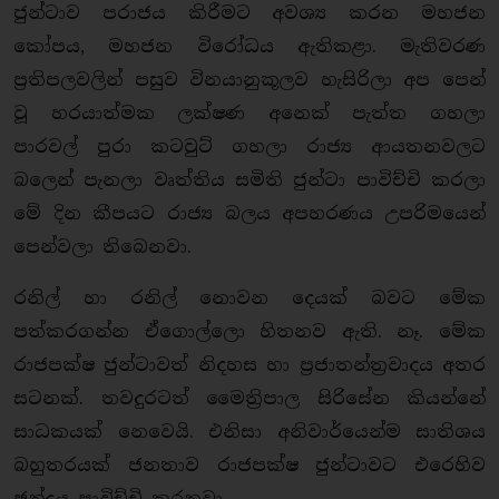
ජුන්ටාව පරාජය කිරීමට අවශ්‍ය කරන මහජන
කෝපය, මහජන විරෝධය ඇතිකළා. මැතිවරණ
ප්‍රතිපලවලින් පසුව විනයානුකූලව හැසිරිලා අප පෙන්
වූ හරයාත්මක ලක්ෂණ අනෙක් පැත්ත ගහලා
පාරවල් පුරා කටවුට් ගහලා රාජ්‍ය ආයතනවලට
බලෙන් පැනලා වෘත්තිය සමිති ජුන්ටා පාවිච්චි කරලා
මේ දින කීපයට රාජ්‍ය බලය අපහරණය උපරිමයෙන්
පෙන්වලා තිබෙනවා.
රනිල් හා රනිල් නොවන දෙයක් බවට මේක
පත්කරගන්න ඒගොල්ලො හිතනව ඇති. නෑ. මේක
රාජපක්ෂ ජුන්ටාවත් නිදහස හා ප්‍රජාතන්ත්‍රවාදය අතර
සටනක්. තවදුරටත් මෛත්‍රිපාල සිරිසේන කියන්නේ
සාධකයක් නෙවෙයි. එනිසා අනිවාර්යෙන්ම සාතිශය
බහුතරයක් ජනතාව රාජපක්ෂ ජුන්ටාවට එරෙහිව
ඡන්දය පාවිච්චි කරනවා.