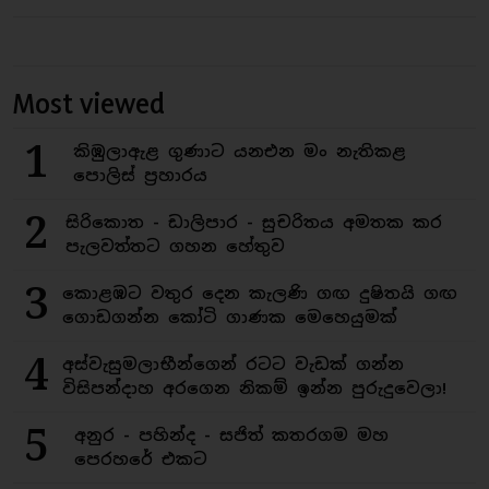
Most viewed
1
කිඹුලාඇළ ගුණාට යනඑන මං නැතිකළ
පොලිස් ප්‍රහාරය
2
සිරිකොත - ඩාලිපාර - සුචරිතය අමතක කර
පැලවත්තට ගහන හේතුව
3
කොළඹට වතුර දෙන කැලණි ගඟ දුෂිතයි ගඟ
ගොඩගන්න කෝටි ගාණක මෙහෙයුමක්
4
අස්වැසුමලාභීන්ගෙන් රටට වැඩක් ගන්න
විසිපන්දාහ අරගෙන නිකම් ඉන්න පුරුදුවෙලා!
5
අනුර - පහින්ද - සජිත් කතරගම මහ
පෙරහරේ එකට