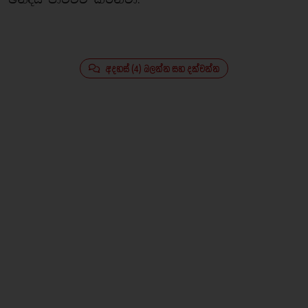
අදහස් (4) බලන්න සහ දක්වන්න