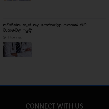
නවතින්න තැන් නෑ: දොස්තරලා පනහක් රෑට
වාහනවල ’’බුදි’
8 hours ago
CONNECT WITH US