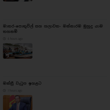
මාතර-පොතුවිල් සහ හලාවත- මන්නාරම මුහුදු යාම
තහනම්
6 hours ago
මන්ත්‍රී වැටුප ඉහළට
7 hours ago