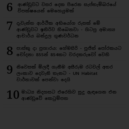
6
ආණ්ඩුවට වසර දෙක පිරෙන සැප්තැම්බරයේ
විපක්ෂයෙන් මෙහෙයුමක්
7
දැවැන්ත ආර්ථික අභියෝග රුසක් මේ
ආණ්ඩුවට ඉතිරිව තිබෙනවා - හිටපු අමාත්‍ය
ආචාර්ය බන්දුල ගුණවර්ධන
8
පාස්කු දා ප්‍රහාරය: හේමසිරි - පූජිත් පෝරකයට
චෝදනා 855න් 854කට වරදකරුවෝ වෙති
9
නිවෙසක් මිලදී ගැනීම අසීරුම රටවල් අතර
ලංකාව දෙවැනි තැනට - UN Habitat
වාර්තාවක් පෙන්වා දෙයි
10
මාධ්‍ය නිදහසට එරෙහිව සුදු ඇඳගෙන එන
ආණ්ඩුවේ කෙටුම්පත