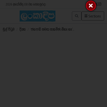
2026 අගෝස්තු 08 වන සෙනසුරාදා
Sections
මුල් පිටුව
/
දියත
/
‘ජනපති සමඟ සාකච්ඡා ඕනෑ නෑ’..