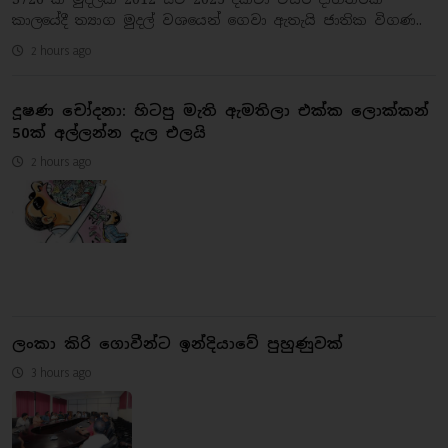
කාලයේදී ත්‍යාග මුදල් වශයෙන් ගෙවා ඇතැයි ජාතික විගණ..
2 hours ago
දූෂණ චෝදනා: හිටපු මැති ඇමතිලා එක්ක ලොක්කන්
50ක් අල්ලන්න දැල එලයි
2 hours ago
ලංකා කිරි ගොවීන්ට ඉන්දියාවේ පුහුණුවක්
3 hours ago