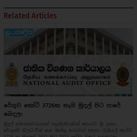
Related Articles
රේගුව කෝටි 3726ක තෑගි මුදල් පිට පාරේ
බෙදලා
මුදල් අමාත්‍යවරයාගේ අනුමැතියකින් තොරව ශ්‍රී ලංකා
රේගුවේ නිලධාරීන් සහ ඔත්තු කරුවන් සඳහා රුපියල් කෝටි
3726 ක මුදලක් 2012 සිට 2025 දක්වා වසර දාහතරක