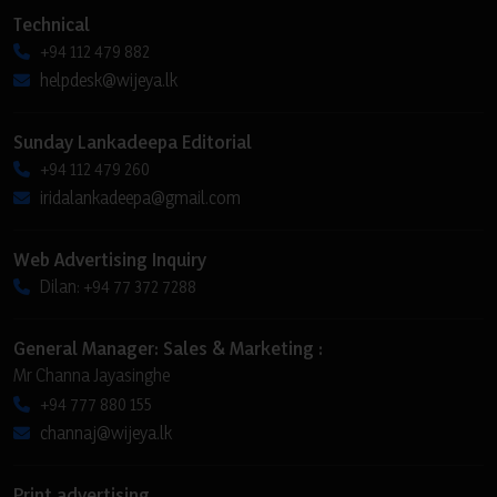
Technical
+94 112 479 882
helpdesk@wijeya.lk
Sunday Lankadeepa Editorial
+94 112 479 260
iridalankadeepa@gmail.com
Web Advertising Inquiry
Dilan: +94 77 372 7288
General Manager: Sales & Marketing :
Mr Channa Jayasinghe
+94 777 880 155
channaj@wijeya.lk
Print advertising