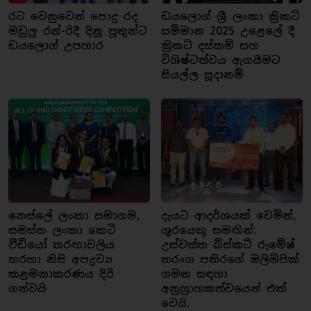
රට වෙනුවෙන් පොදු රද
ඩයලොග් ශ්‍රී ලංකා ක්‍රිකට්
මඩුලු රන්-රිදී දිනූ පුතුන්ට
සම්මාන 2025 උළෙලේ දී
ඩයලොග් උපහාර
ක්‍රිකට් දස්කම් සහ
විශිෂ්ටත්වය ඇගයීමට
සියල්ල සූදානම්
නෙස්ලේ ලංකා සමාගම,
දැයට ආදර්ශයක් වෙමින්,
සමස්ත ලංකා කෙටි
ශූරයෙකු සමඟින්:
වීඩියෝ තරඟාවලිය
උස්වත්ත බිස්කට් රුමේෂ්
හරහා නිසි අපද්‍රව්‍ය
තරංග පතිරගේ ඔලිම්පික්
කළමනාකරණය දිරි
ගමන සඳහා
ගන්වයි
අනුග්‍රාහකත්වයෙන් එක්
වෙයි.