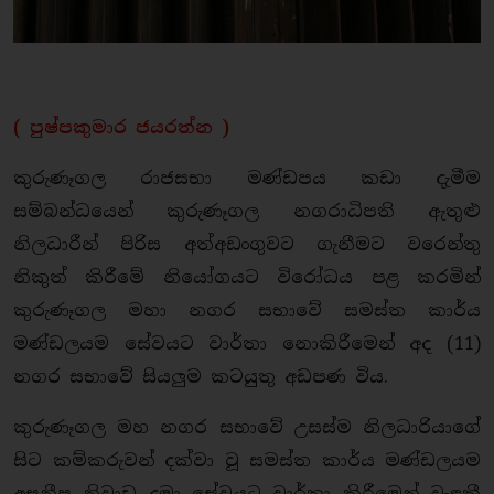
( පුෂ්පකුමාර ජයරත්න )
කුරුණෑගල රාජසභා මණ්ඩපය කඩා දැමීම
සම්බන්ධයෙන් කුරුණෑගල නගරාධිපති ඇතුළු
නිලධාරීන් පිරිස අත්අඩංගුවට ගැනීමට වරෙන්තු
නිකුත් කිරීමේ නියෝගයට විරෝධය පළ කරමින්
කුරුණෑගල මහා නගර සභාවේ සමස්ත කාර්ය
මණ්ඩලයම සේවයට වාර්තා නොකිරීමෙන් අද (11)
නගර සභාවේ සියලුම කටයුතු අඩපණ විය.
කුරුණෑගල මහ නගර සභාවේ උසස්ම නිලධාරියාගේ
සිට කම්කරුවන් දක්වා වූ සමස්ත කාර්ය මණ්ඩලයම
අසනීප නිවාඩු දමා සේවයට වාර්තා කිරීමෙන් වැළකී