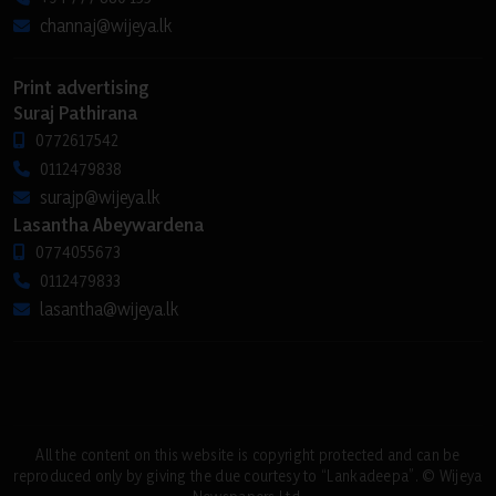
channaj@wijeya.lk
Print advertising
Suraj Pathirana
0772617542
0112479838
surajp@wijeya.lk
Lasantha Abeywardena
0774055673
0112479833
lasantha@wijeya.lk
All the content on this website is copyright protected and can be
reproduced only by giving the due courtesy to “Lankadeepa”. © Wijeya