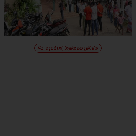
අදහස් (39) බලන්න සහ දක්වන්න