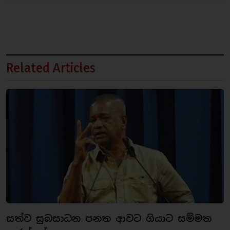
Related Articles
සත්ව සුබසාධන පනත ආවට ගියාට සම්මත