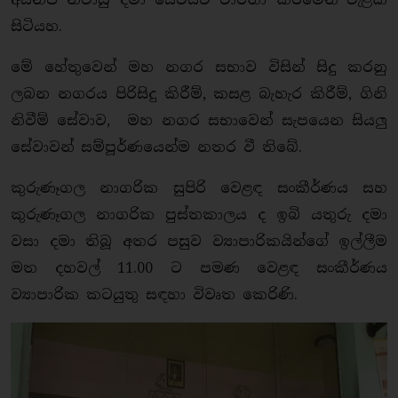
සිටියහ.
මේ හේතුවෙන් මහ නගර සභාව විසින් සිදු කරනු
ලබන නගරය පිරිසිදු කිරීම්, කසළ බැහැර කිරීම්, ගිනි
නිවීම් සේවාව, මහ නගර සභාවෙන් සැපයෙන සියලු
සේවාවන් සම්පූර්ණයෙන්ම නතර වී තිබේ.
කුරුණෑගල නාගරික සුපිරි වෙළඳ සංකීර්ණය සහ
කුරුණෑගල නාගරික පුස්තකාලය ද ඉබි යතුරු දමා
වසා දමා තිබූ අතර පසුව ව්‍යාපාරිකයින්ගේ ඉල්ලීම
මත දහවල් 11.00 ට පමණ වෙළඳ සංකීර්ණය
ව්‍යාපාරික කටයුතු සඳහා විවෘත කෙරිණි.