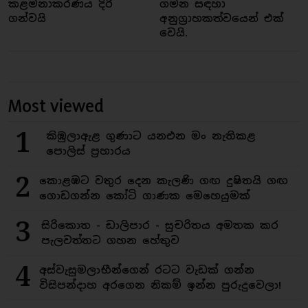
කළමනාකරණය දිරි
ගමන සඳහා
ගන්වයි
අනුග්‍රාහකත්වයෙන් එක්
වෙයි.
Most viewed
1
කිඹුලාඇළ ගුණාට යනඑන මං නැතිකළ
පොලිස් ප්‍රහාරය
2
කොළඹට වතුර දෙන කැලණි ගඟ දුෂිතයි ගඟ
ගොඩගන්න කෝටි ගාණක මෙහෙයුමක්
3
සිරිකොත - ඩාලිපාර - සුචරිතය අමතක කර
පැලවත්තට ගහන හේතුව
4
අස්වැසුමලාභීන්ගෙන් රටට වැඩක් ගන්න
විසිපන්දාහ අරගෙන නිකම් ඉන්න පුරුදුවෙලා!