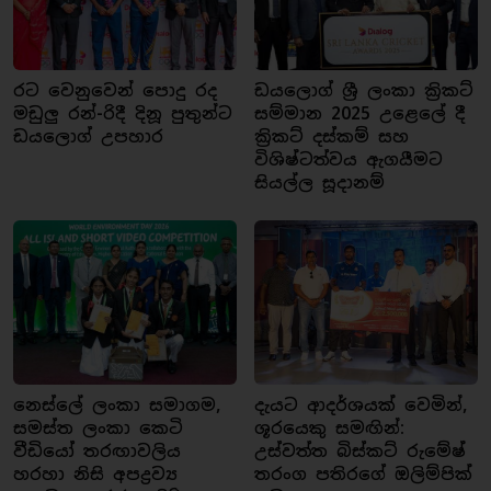
රට වෙනුවෙන් පොදු රද
ඩයලොග් ශ්‍රී ලංකා ක්‍රිකට්
මඩුලු රන්-රිදී දිනූ පුතුන්ට
සම්මාන 2025 උළෙලේ දී
ඩයලොග් උපහාර
ක්‍රිකට් දස්කම් සහ
විශිෂ්ටත්වය ඇගයීමට
සියල්ල සූදානම්
නෙස්ලේ ලංකා සමාගම,
දැයට ආදර්ශයක් වෙමින්,
සමස්ත ලංකා කෙටි
ශූරයෙකු සමඟින්:
වීඩියෝ තරඟාවලිය
උස්වත්ත බිස්කට් රුමේෂ්
හරහා නිසි අපද්‍රව්‍ය
තරංග පතිරගේ ඔලිම්පික්