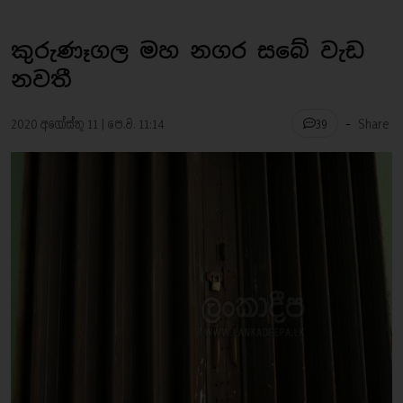
කුරුණෑගල මහ නගර සබේ වැඩ
නවතී
-
2020 අගෝස්තු 11 | පෙ.ව. 11:14
Share
39