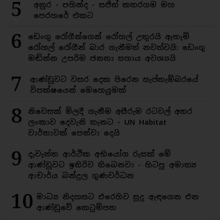
5
අනුර - පහින්ද - සජිත් කතරගම මහ
පෙරහරේ එකට
6
ඩෙංගු රෝගීන්ගෙන් රෝහල් උතුරයි ඇතැම්
රෝහල් රෝගීන් බාර ගැනීමත් නවත්වයි: ඩෙංගු
මඬින්න උපරිම ජනතා සහාය අවශ්‍යයි
7
ආණ්ඩුවට වසර දෙක පිරෙන සැප්තැම්බරයේ
විපක්ෂයෙන් මෙහෙයුමක්
8
නිවෙසක් මිලදී ගැනීම අසීරුම රටවල් අතර
ලංකාව දෙවැනි තැනට - UN Habitat
වාර්තාවක් පෙන්වා දෙයි
9
දැවැන්ත ආර්ථික අභියෝග රුසක් මේ
ආණ්ඩුවට ඉතිරිව තිබෙනවා - හිටපු අමාත්‍ය
ආචාර්ය බන්දුල ගුණවර්ධන
10
මාධ්‍ය නිදහසට එරෙහිව සුදු ඇඳගෙන එන
ආණ්ඩුවේ කෙටුම්පත