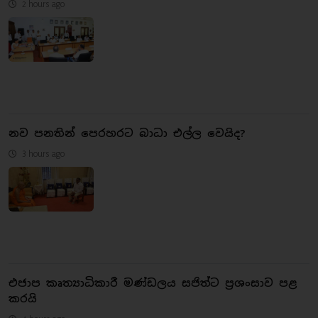
2 hours ago
නව පනතින් පෙරහරට බාධා එල්ල වෙයිද?
3 hours ago
එජාප කෘත්‍යාධිකාරී මණ්ඩලය සජිත්ට ප්‍රශංසාව පළ
කරයි