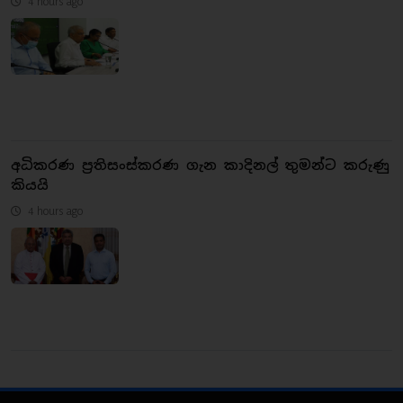
4 hours ago
අධිකරණ ප්‍රතිසංස්කරණ ගැන කාදිනල් තුමන්ට කරුණු
කියයි
4 hours ago