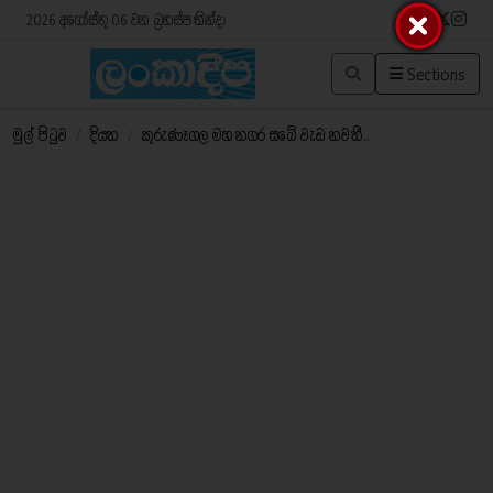
2026 අගෝස්තු 06 වන බ්‍රහස්පතින්දා
Sections
මුල් පිටුව
/
දියත
/
කුරුණෑගල මහ නගර සබේ වැඩ නවතී..