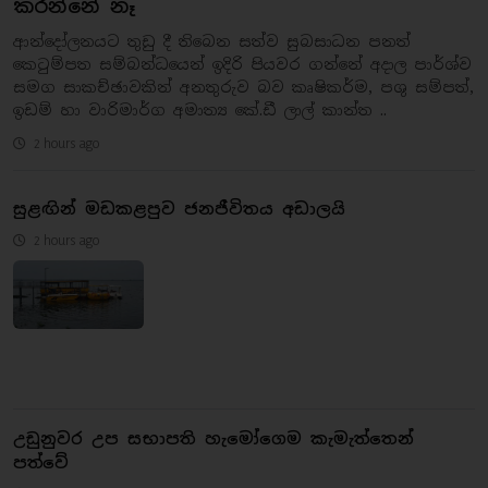
කරන්නේ නෑ
ආන්දෝලනයට තුඩු දී තිබෙන සත්ව සුබසාධන පනත්
කෙටුම්පත සම්බන්ධයෙන් ඉදිරි පියවර ගන්නේ අදාල පාර්ශ්ව
සමග සාකච්ඡාවකින් අනතුරුව බව කෘෂිකර්ම, පශු සම්පත්,
ඉඩම් හා වාරිමාර්ග අමාත්‍ය කේ.ඩී ලාල් කාන්ත ..
2 hours ago
සුළඟින් මඩකළපුව ජනජීවිතය අඩාලයි
2 hours ago
උඩුනුවර උප සභාපති හැමෝගෙම කැමැත්තෙන්
පත්වේ