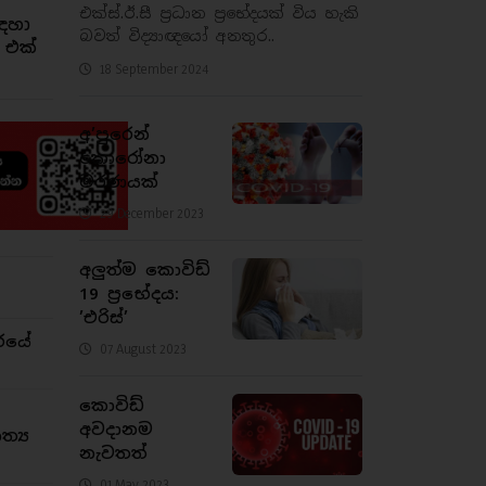
එක්ස්.ඊ.සී ප්‍රධාන ප්‍රභේදයක් විය හැකි
ඳහා
බවත් විද්‍යාඥයෝ අනතුර..
 එක්
18 September 2024
අ’පුරෙන්
කොරෝනා
මරණයක්
29 December 2023
අලුත්ම කොවිඩ්
19 ප්‍රභේදය:
’එරිස්’
රයේ
07 August 2023
කොවිඩ්
අවදානම
්‍ය
නැවතත්
01 May 2023