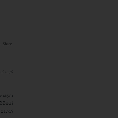
-
Share
ේ යැයි
ම සඳහා
වීඩියෝ
් සඳහන්