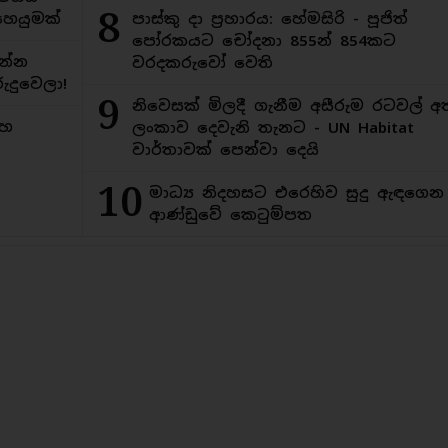
8
ෙයුමක්
පාස්කු දා ප්‍රහාරය: හේමසිරි - පූජිත්
පෝරකයට චෝදනා 855න් 854කට
න්න
වරදකරුවෝ වෙති
ුදුවෙලා!
9
නිවෙසක් මිලදී ගැනීම අසීරුම රටවල් අ
මහ
ලංකාව දෙවැනි තැනට - UN Habitat
වාර්තාවක් පෙන්වා දෙයි
10
මාධ්‍ය නිදහසට එරෙහිව සුදු ඇඳගෙ
ආණ්ඩුවේ කෙටුම්පත