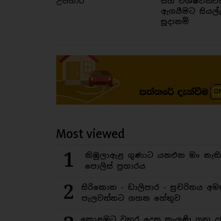
උපහාර
සහ විශිෂ්ටත්ව
ඇගයීමට සියල්
සූදානම්
Most viewed
1
කිඹුලාඇළ ගුණාට යනඑන මං නැත
පොලිස් ප්‍රහාරය
2
සිරිකොත - ඩාලිපාර - සුචරිතය 
පැලවත්තට ගහන හේතුව
කොළඹට වතුර දෙන කැලණි ගඟ දුෂ