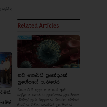
 යැයි ද
Related Articles
නව කොවිඩ් ප්‍රභේදයක්
යුරෝපයේ පැතිරෙයි
එක්ස්.ඊ.සී ලෙස නම් කර ඇති
ෙමින්,
දෙමුහුම් කොවිඩ් ප්‍රභේදයක් යුරෝපයේ
රටවල් පුරා ශීඝ්‍රයෙන් ව්‍යාප්ත වෙමින්
රුමේෂ්
තිබෙන බවත් ඉතාමත් ඉක්මණින්