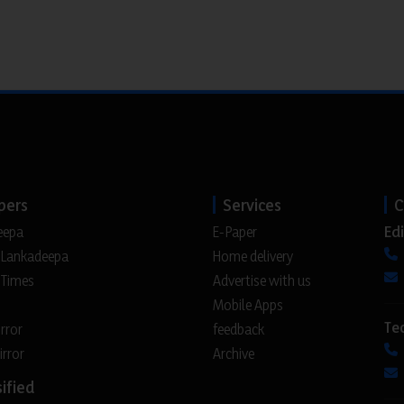
pers
Services
C
Edi
eepa
E-Paper
 Lankadeepa
Home delivery
 Times
Advertise with us
Mobile Apps
Te
irror
feedback
irror
Archive
ified