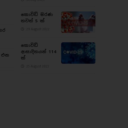
කොවිඩ් මරණ
තවත් 5 ක්
29 August 2022
තර
කොවිඩ්
ආසාදිතයන් 114
න එන
ක්
25 August 2022