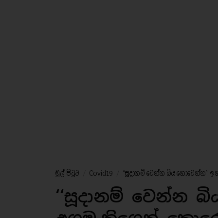
මුල් පිටුව
/
Covid19
/
‘‘සූදානම් වෙන්න බිය නොවෙන්න’’ 
‘‘සූදානම් වෙන්න බ