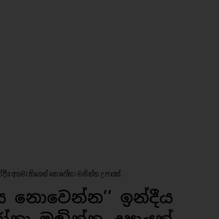
ඉන්දීය අගමැතිගෙන් කො​රෝනා මඬින්න උපායක්..
ිය නොවෙන්න’’ ඉන්දීය