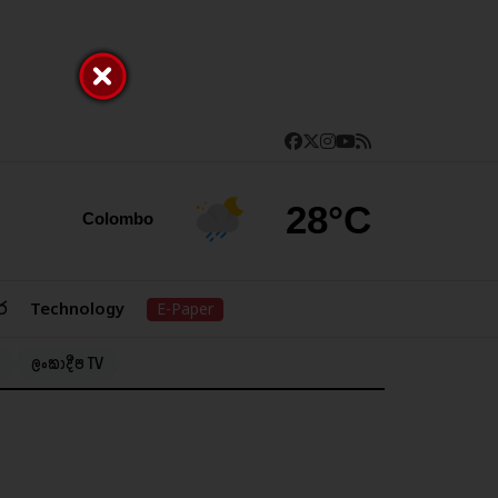
28°C
Colombo
ර
Technology
E-Paper
ලංකාදීප TV