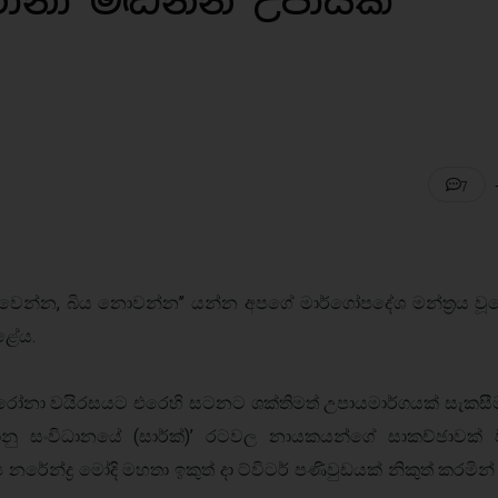
ෝනා මඬින්න උපායක්
7
වෙන්න, බිය නොවන්න’’ යන්න අපගේ මාර්ගෝපදේශ මන්ත්‍රය වූය
කළේය.
ෝනා වයිරසයට එරෙහි සටනට ශක්තිමත් උපායමාර්ගයක් සැකසී
ානු සංවිධානයේ (සාර්ක්)’ රටවල නායකයන්ගේ සාකච්ඡාවක් 
ය නරේන්ද්‍ර මෝදි මහතා ඉකුත් දා ට්විටර් පණිවුඩයක් නිකුත් කරමින