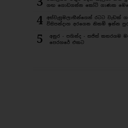
3
ගඟ ගොඩගන්න කෝටි ගාණක මෙහ
4
අස්වැසුමලාභීන්ගෙන් රටට වැඩක් ග
විසිපන්දාහ අරගෙන නිකම් ඉන්න පුර
5
අනුර - පහින්ද - සජිත් කතරගම 
පෙරහරේ එකට