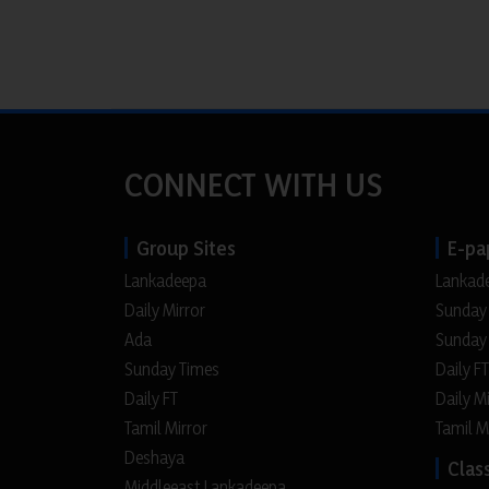
CONNECT WITH US
Group Sites
E-pa
Lankadeepa
Lankad
Daily Mirror
Sunday
Ada
Sunday
Sunday Times
Daily FT
Daily FT
Daily M
Tamil Mirror
Tamil M
Deshaya
Class
Middleeast Lankadeepa