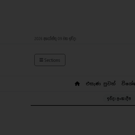
2026 අගෝස්තු 09 වන ඉරිදා
Sections
එසැණ පුවත්
විශේ
ඉරිදා ලංකාදීප