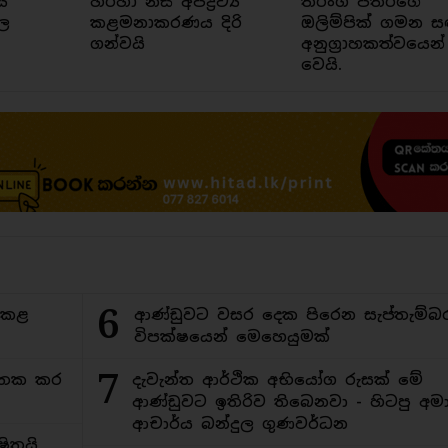
ය
හරහා නිසි අපද්‍රව්‍ය
තරංග පතිරගේ
ල
කළමනාකරණය දිරි
ඔලිම්පික් ගමන ස
ගන්වයි
අනුග්‍රාහකත්වයෙන්
වෙයි.
6
ිකළ
ආණ්ඩුවට වසර දෙක පිරෙන සැප්තැම්බ
විපක්ෂයෙන් මෙහෙයුමක්
7
අමතක කර
දැවැන්ත ආර්ථික අභියෝග රුසක් මේ
ආණ්ඩුවට ඉතිරිව තිබෙනවා - හිටපු අමාත
ආචාර්ය බන්දුල ගුණවර්ධන
ිතයි