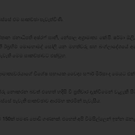
ස්සේ එම සාකච්ඡා පැවැත්විණි.
ාන ජනාධිපති අෂ්රෆ් ඝානී, නේපාල අග්‍රාමාත්‍ය කේ.පී. ෂර්මා ඕලි
ිපති ඊබ්‍රහිම් මොහොමද් සෝලි යන මහත්වරු සහ බංග්ලාදේශයේ අ
පැවැති මෙම සාකච්ඡාවට එක්වූහ.
අග්‍රාමාත්‍යවරයාගේ විශේෂ සහායක වෛද්‍ය සෆාර් මිර්සා ද මෙයට එක්
නොකරන බවත් එහෙත් හදිසි වී ප්‍රතිචාර දැක්වීමෙන් වැළැකී සිට
 ඔස්සේ පැවැති සාකච්ඡාව ආරම්භ කරමින් පැවැසීය.
වීම් 150ක් පමණ පොඩි ගණනක්. එහෙත් අපි විමසිල්ලෙන් ඉන්න ඕනෑ’’