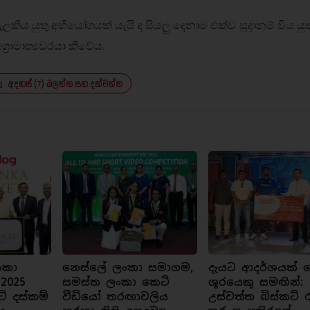
 යුතු අභියෝගයක් යැයි ද සියලු දෙනාම එක්ව සූදානම් විය යුතු
ග්‍රාමාත්‍යවරයා කීවේය.
අදහස් (7) බලන්න සහ දක්වන්න
ංකා
නෙස්ලේ ලංකා සමාගම,
දැයට ආදර්ශයක් ව
 2025
සමස්ත ලංකා කෙටි
ශූරයෙකු සමඟින්:
ට් දස්කම්
වීඩියෝ තරඟාවලිය
උස්වත්ත බිස්කට් 