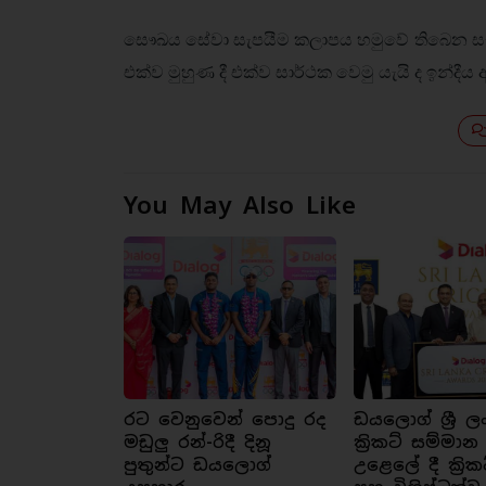
සෞඛය සේවා සැපයීම කලාපය හමුවේ තිබෙන සැලකිය
එක්ව මුහුණ දී එක්ව සාර්ථක වෙමු යැයි ද ඉන්දීය අ
You May Also Like
රට වෙනුවෙන් පොදු රද
ඩයලොග් ශ්‍රී ල
මඩුලු රන්-රිදී දිනූ
ක්‍රිකට් සම්මාන
පුතුන්ට ඩයලොග්
උළෙලේ දී ක්‍රික