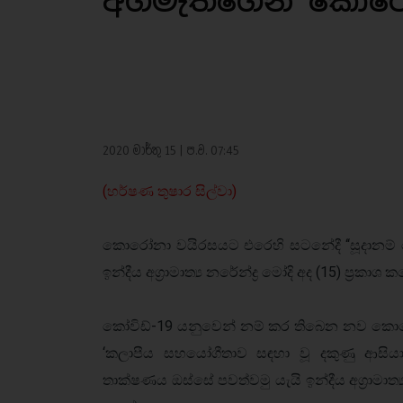
අගමැතිගෙන් කො​ර
2020 මාර්තු 15 | ප.ව. 07:45
(හර්ෂණ තුෂාර සිල්වා)
කොරෝනා වයිරසයට එරෙහි සටනේදී ‘‘සූදානම් 
ඉන්දීය අග්‍රාමාත්‍ය නරේන්ද්‍ර මෝදි අද (15) ප්‍රකාශ 
කෝවිඩ්-19 යනුවෙන් නම් කර තිබෙන නව කොර
‘කලාපීය සහයෝගීතාව සඳහා වූ දකුණු ආසිය
තාක්ෂණය ඔස්සේ පවත්වමු යැයි ඉන්දීය අග්‍රාමාත්‍