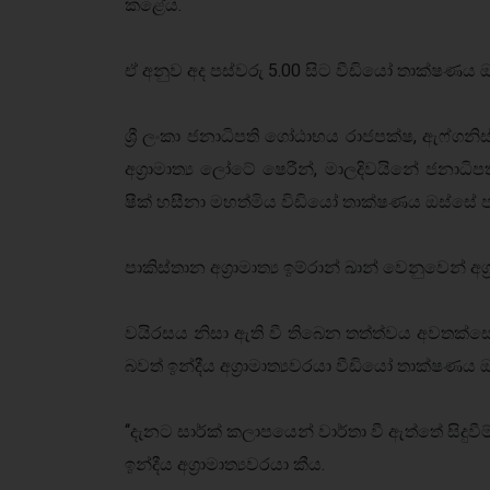
කළේය.
ඒ අනුව අද පස්වරු 5.00 සිට වීඩියෝ තාක්ෂණය ඔ
ශ්‍රී ලංකා ජනාධිපති ගෝඨාභය රාජපක්ෂ, ඇෆ්ගනිස්ත
අග්‍රාමාත්‍ය ලෝටේ ෂෙරීන්, මාලදිවයිනේ ජනාධ
ෂීක් හසීනා මහත්මිය විඩියෝ තාක්ෂණය ඔස්සේ 
පාකිස්තාන අග්‍රාමාත්‍ය ඉම්රාන් ඛාන් වෙනුවෙන් 
වයිරසය නිසා ඇති වී තිබෙන තත්ත්වය අවතක්සේරු 
බවත් ඉන්දීය අග්‍රාමාත්‍යවරයා වීඩියෝ තාක්ෂණය
‘‘දැනට සාර්ක් කලාපයෙන් වාර්තා වී ඇත්තේ සිදු
ඉන්දීය අග්‍රාමාත්‍යවරයා කීය.