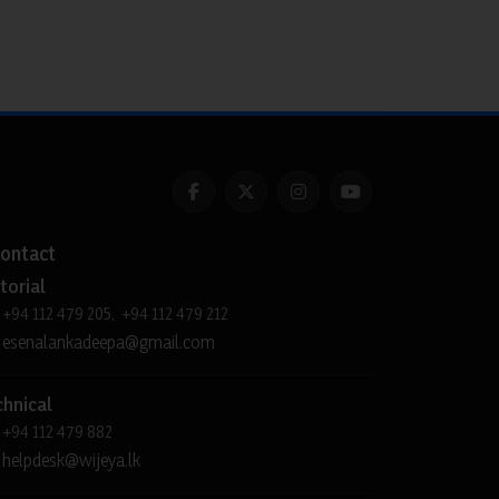
ontact
torial
+94 112 479 205, +94 112 479 212
esenalankadeepa@gmail.com
chnical
+94 112 479 882
helpdesk@wijeya.lk