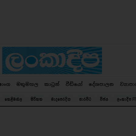
ෂාංග
මතුමහල
කාටූන්
වීඩියෝ
දේශපාලන
ව්‍යාපා
කෙළිමඬල
සිරිකත
මැදපෙරදිග
සාරවිට
විජය
ලංකාදීප FT