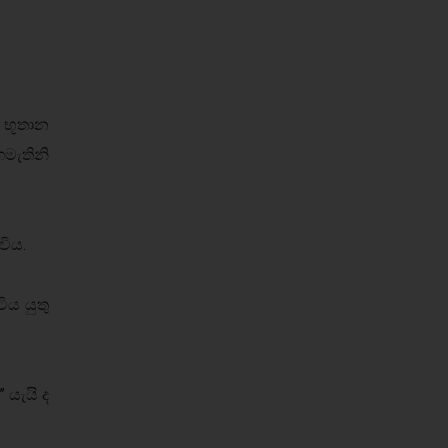
, භූතාන
ගමැතිනි
විය.
ිය යුතු
 යැයි ද