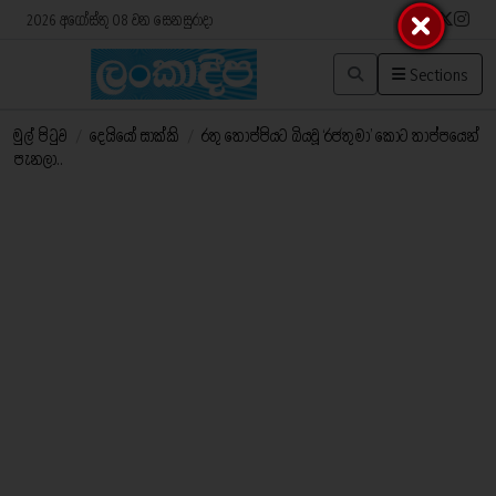
2026 අගෝස්තු 08 වන සෙනසුරාදා
Sections
මුල් පිටුව
/
දෙයියෝ සාක්කි
/
රතු තොප්පියට බියවූ ‘රජතුමා’ ​කොට තාප්පයෙන්
පැනලා..