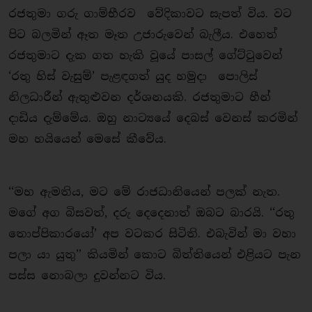
රජතුමා ගරු ගාම්භීරව වේදිකාවට සැපත් විය. වට
පිට බලමින් ඈත මෑත උජාරුවෙන් බැලීය. එහෙත්
රජතුමාට දැක ගත හැකි වූයේ පාසල් ගේට්ටුවෙන්
‘රතු හිස් වැසුම්’ පැළඳගත් යුද හමුදා පොලිස්
නිලධාරීන් ඇතුළුවන දර්ශනයකි. රජතුමාට හීන්
දාඩිය දැම්මේය. ඔහු නාට්‍යයේ දෙබස් වෙනස් කරමින්
මහ හයියෙන් මෙසේ කීවේය.
‘‘මහ ඇමතිය, මට මේ රාජධානියෙන් පලක් නැත.
මගේ අග බිසවත්, දරු දෙදෙනාත් ඔබට බාරයි. ‘‘රතු
තොප්පිකාරයෝ’ අප වටකර සිටිති. එබැවින් මා වහා
පලා යා යුතු’’ කියමින් කොට බිත්තියෙන් එළියට පැන
පස්ස නොබලා දුවන්නට විය.