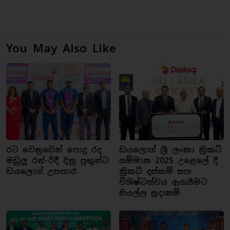
You May Also Like
රට වෙනුවෙන් පොදු රද
ඩයලොග් ශ්‍රී ලංකා ක්‍රිකට්
මඩුලු රන්-රිදී දිනූ පුතුන්ට
සම්මාන 2025 උළෙලේ දී
ඩයලොග් උපහාර
ක්‍රිකට් දස්කම් සහ
විශිෂ්ටත්වය ඇගයීමට
සියල්ල සූදානම්