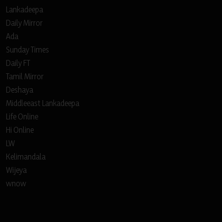
Lankadeepa
Daily Mirror
Ada
Sunday Times
Daily FT
Tamil Mirror
Deshaya
Middleeast Lankadeepa
Life Online
Hi Online
LW
Kelimandala
Wijeya
wnow