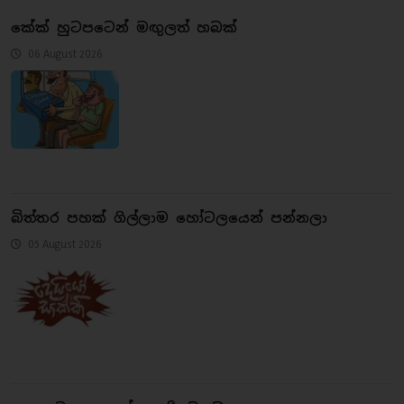
කේක් හුටපටෙන් මඟු‍ලත් හබක්
06 August 2026
බිත්තර පහක් ගිල්ලාම හෝටලයෙන් පන්නලා
05 August 2026