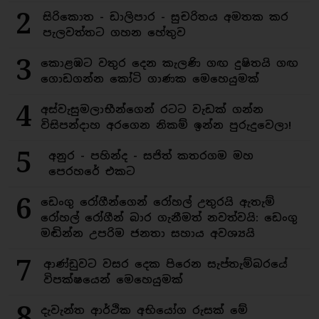
2
සිරිකොත - ඩාලිපාර - සුචරිතය අමතක කර
පැලවත්තට ගහන හේතුව
3
කොළඹට වතුර දෙන කැලණි ගඟ දුෂිතයි ගඟ
ගොඩගන්න කෝටි ගාණක මෙහෙයුමක්
4
අස්වැසුමලාභීන්ගෙන් රටට වැඩක් ගන්න
විසිපන්දාහ අරගෙන නිකම් ඉන්න පුරුදුවෙලා!
5
අනුර - පහින්ද - සජිත් කතරගම මහ
පෙරහරේ එකට
6
ඩෙංගු රෝගීන්ගෙන් රෝහල් උතුරයි ඇතැම්
රෝහල් රෝගීන් බාර ගැනීමත් නවත්වයි: ඩෙංගු
මඬින්න උපරිම ජනතා සහාය අවශ්‍යයි
7
ආණ්ඩුවට වසර දෙක පිරෙන සැප්තැම්බරයේ
විපක්ෂයෙන් මෙහෙයුමක්
8
දැවැන්ත ආර්ථික අභියෝග රුසක් මේ