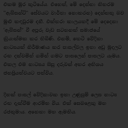
එකම මුර කුටියේය. එහෙත්, මේ දෙන්නා නිතරම
‘‘ඇබ්සන්ට්’’ සේවයට වාර්තා නොකරන) දෙන්නකු බව
මුළු කඳවුරම දනී. එක්තරා කාලයකදී මේ දෙදෙනා
‘ඇබ්සන්’’ වී අපූරු වැඩ සටහනක් සමාජයේ
ක්‍රියාත්මක කර තිබිණි. එනම්, කෙටි වේදිකා
නාට්‍යයක් නිර්මාණය කර පාසල්වල ඉතා අඩු මුදලට
රඟ දක්වමින් ගමින් ගමට පාසලෙන් පාසලට යෑමය.
එකල එම නාට්‍යය සිසු දරුවන් අතර අතිශය
ජනප්‍රියත්වයට පත්විය.
දිනක් පාසල් වේදිකාවක ඉතා උණුසුම් ලෙස නාට්‍ය
රඟ දැක්වීම ආරම්භ විය. එක් සෙබළෙකු මහ
රජතුමාය. අනෙකා මහ ඇමතිය.