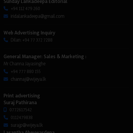
Sunday Lankadeepa Editorial
+94 112 479 260
iridalankadeepa@gmail.com
Web Advertising Inquiry
Dilan: +94 77 372 7288
General Manager: Sales & Marketing :
Mr Channa Jayasinghe
+94 777 880 155
channaj@wijeya.lk
Print advertising
Suraj Pathirana
0772617542
0112479838
surajp@wijeya.lk
Lasantha Abeywardena