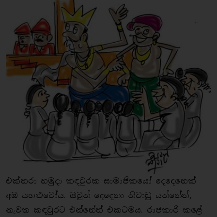
එක්තරා හමුදා කඳවුරක සාමාජිකයෝ දෙදෙනෙක්
අඹ යහළුවෝය. ඔවුන් දෙදෙනා නිවාඩු යන්නේත්,
නැවත කඳවුරට එන්නේත් එකටමය. රාජකාරි කළේ