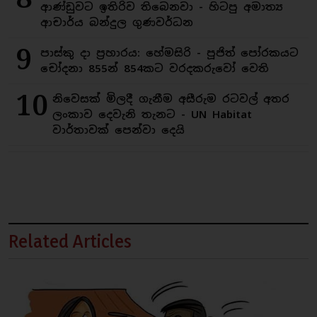
ආණ්ඩුවට ඉතිරිව තිබෙනවා - හිටපු අමාත්‍ය
ආචාර්ය බන්දුල ගුණවර්ධන
9
පාස්කු දා ප්‍රහාරය: හේමසිරි - පූජිත් පෝරකයට
චෝදනා 855න් 854කට වරදකරුවෝ වෙති
10
නිවෙසක් මිලදී ගැනීම අසීරුම රටවල් අතර
ලංකාව දෙවැනි තැනට - UN Habitat
වාර්තාවක් පෙන්වා දෙයි
Related Articles