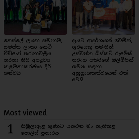
නෙස්ලේ ලංකා සමාගම,
දැයට ආදර්ශයක් වෙමින්,
සමස්ත ලංකා කෙටි
ශූරයෙකු සමඟින්:
වීඩියෝ තරඟාවලිය
උස්වත්ත බිස්කට් රුමේෂ්
හරහා නිසි අපද්‍රව්‍ය
තරංග පතිරගේ ඔලිම්පික්
කළමනාකරණය දිරි
ගමන සඳහා
ගන්වයි
අනුග්‍රාහකත්වයෙන් එක්
වෙයි.
Most viewed
1
කිඹුලාඇළ ගුණාට යනඑන මං නැතිකළ
පොලිස් ප්‍රහාරය