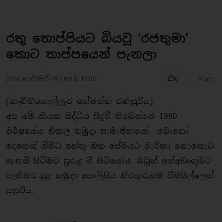
රතු තොප්පියට බියවූ ‘රජතුමා’ ​
කොට තාප්පයෙන් පැනලා
-
2020 පෙබරවාරි 29 | පෙ.ව. 12:00
Share
0
(කැබිතිගොල්ලෑව හේමන්ත රණසූරිය)
අප මේ කියන සිද්ධිය සිදුවී තිබෙන්නේ 1990
වර්ෂයේය. එකල හමුදා සාමාජිකයෝ බොහෝ
දෙනෙක් විවිධ හේතු මත සේවයට වාර්තා නොකොට
සැඟවී සිටීමට පුරුදු වී සිටියෝය. ඔවුන් අත්අඩංගුවට
ගැනීමට යුද හමුදා පොලිසිය නිරතුරුවම විමසිල්ලෙන්
පසුවිය.