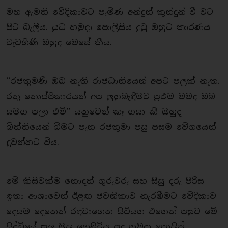
මහ ඇමති වේදිකාවට පැමිණ අන්දුන් කුන්දුන් වී වට
පිට බැලීය. යුධ හමුදා පොලිසිය දුටු ඔහුට කාරණය
වැටහිණි ඔහුද මෙසේ කීය.
‘‘රජතුමණි ඔබ නැති රාජධානියෙන් අපට පලක් නැත.
රතු තොප්පිකාරයන් අප ලුහුබැඳීමට ප්‍රථම මමද ඔබ
සමග පලා එමි’’ යනුවෙන් කෑ ගසා කී ඔහුද
බිත්තියෙන් බිමට පැන රජතුමා පසු පසම වේගයෙන්
දුවන්නට විය.
මේ කිසිවක්ම නොදත් ගුරුවරු සහ සිසු දරු පිරිස
ඉතා ආශාවෙන් ඊළඟ ජවනිකාව නැරඹීමට වේදිකාව
දෙසම දෙනෙත් රඳවාගෙන සිටියහ එහෙත් පසුව මේ
සිද්ධියේ සුල මුල හෙළිවිය යුද හමුදා පොලිස්