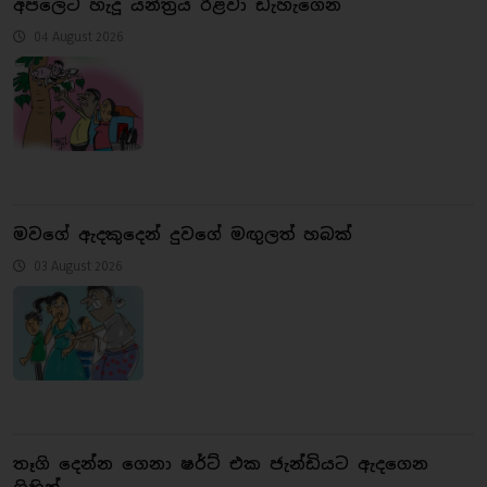
අපලෙට හැදූ යන්ත්‍රය රිළවා ඩැහැගෙන
04 August 2026
මවගේ ඇදකුදෙන් දුවගේ මඟු‍ලත් හබක්
03 August 2026
තෑගි දෙන්න ගෙනා ෂර්ට් එක ජැන්ඩියට ඇදගෙන