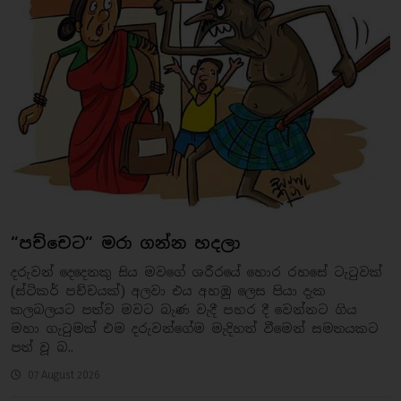
“පච්චෙට“ මරා ගන්න හදලා
දරුවන් දෙදෙනකු සිය මවගේ ශරීරයේ හොර රහසේ ටැටුවක්
(ස්ටිකර් පච්චයක්) අලවා එය අහඹු ලෙස පියා දැක
කලබලයට පත්ව මවට බැණ වැදී පහර දී වෙන්නට ගිය
මහා ගැටුමක් එම දරුවන්ගේම මැදිහත් වීමෙන් සමතයකට
පත් වූ බ..
07 August 2026