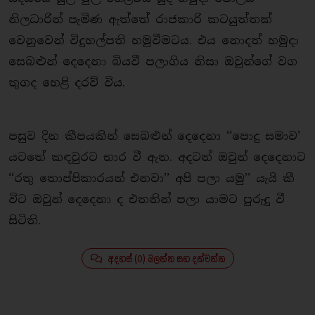
නිලධාරින් පැමිණ ඇත්තේ රාජකාරි කටයුත්තක්
වෙනුවෙන් විදුහල්පති හමුවීමටය. එය නොදත් හමුදා
සෙබළුන් දෙදෙනා බියවී පලාගිය නිසා ඔවුන්ගේ වග
තුගද හෙළි දරව් විය.
පසුව දින කීපයකින් සෙබළුන් දෙදෙනා ‘‘පොදු සමාව’
යටතේ කඳවුරට භාර වී ඇත. අදටත් ඔවුන් දෙදෙනාට
‘‘රතු තොප්පිකාරයන් එනවා’’ අපි පලා යමු’’ යැයි කී
විට ඔවුන් දෙදෙනා ද එතනින් පලා යාමට පුරුදු වී
සිටිති.
අදහස් (0) බලන්න සහ දක්වන්න