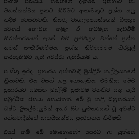
පෑගීම පිණිසය. තමන්ගේ දැනුමේ ප්‍රතිභාව හා
මහන්තත්වය ප්‍රකට කිරීමට ඇතැමකුට ප්‍රශ්න යනු
කදිම අවස්ථාවකි. නිසරු වාගාලාපයන්ගෙන් බිඳකුදු
වෙනස් නොවන නමුදු ඒ කටමැත දෙඩවීම්
නිරන්තරයෙන් ඇසේ. එහි ප්‍රතිඵලය වන්නේ ප්‍රශ්න
තවත් සංකීර්ණවීමය. ප්‍රශ්න නිට්ටාවටම නිරවුල්
කරගැනීමට ඇති අවස්ථා ඇහිරීයාම ය.
පාස්කු ඉරිදා ප්‍රහාරය අන්තවාදී මුස්ලිම් කල්ලියකගේ
ක්‍රියාවකි. එය වසන් කළ නොහැකිය. එමනිසා මෙම
ප්‍රහාරයට සමස්ත මුස්ලිම් ප්‍රජාවම වගකිව යුතු යැයි
සබුද්ධික ජනයා නොසිතති. මේ වූ කලී බහුතරයක්
ශිෂ්ට මුසල්මානුවන් අතර සිටි සුළුතරයක් වූ අශිෂ්ට
අන්තවාදීන්ගේ සාහසිකත්වය ප්‍රදර්ශනය කිරීමකි.
එසේ නම් මේ මොහොතේදී පෙරට ආ යුත්තේ