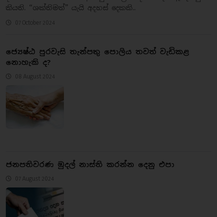
කියති. “ශක්තිමත්” යැයි අදහස් දෙකකි..
07 October 2024
ජ්‍යෙෂ්ඨ පුරවැසි තැන්පතු පොලිය තවත් වැඩිකළ
නොහැකි ද?
08 August 2024
ජනපතිවරණ මුදල් නාස්ති කරන්න දෙනු එපා
07 August 2024