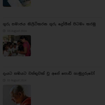
ගුරු සමාජය කිලිටිකරන ගුරු ද්‍රෝහීන් පිටමං කරමු
06 August 2024
දැයට සමයට වස්තුවක් වූ අපේ පොඩි හාමුදුරුවෝ
05 August 2024