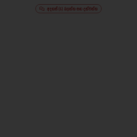
අදහස් (6) බලන්න සහ දක්වන්න