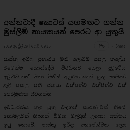
අන්තවාදී කොටස් යහමඟට ගන්න
මුස්ලිම් නායකයන් පෙරට ආ යුතුයි
-
2019 අප්‍රේල් 29 | පෙ.ව. 09:16
Share
6
පාස්කු ඉරිදා ප්‍රහාරය මුළු ලොවම සසල කළේය.
එමෙන්ම කොන්දේසි විරහිතව හෙළා දුටුවේය.
අවුළුවාගත් මහා මිනිස් අනුරාගයෙන් යුතු සාමයට
ළැදි සකල ජනී ජනයා එක්සත්ව එක්සිත්ව එක්
පෙරමුණක සිටගත්හ.
අවධාරණය කළ යුතු වැදගත් කාරණාවක් තිබේ.
නොමළවුන් නිදිගත් බිමක මළවුන් උදෙසා යුක්තිය
ඉටු නොවේ. පාස්කු ඉරිදා අනපේක්ෂිත ලෙස