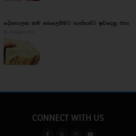
දේශපාලක නම කෙ​ලෙසීමට ගැත්තන්ට ඉඩදෙනු එපා
03 August 2024
CONNECT WITH US