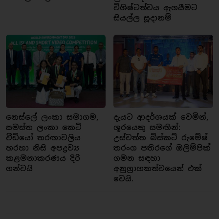
විශිෂ්ටත්වය ඇගයීමට
සියල්ල සූදානම්
නෙස්ලේ ලංකා සමාගම,
දැයට ආදර්ශයක් වෙමින්,
සමස්ත ලංකා කෙටි
ශූරයෙකු සමඟින්:
වීඩියෝ තරඟාවලිය
උස්වත්ත බිස්කට් රුමේෂ්
හරහා නිසි අපද්‍රව්‍ය
තරංග පතිරගේ ඔලිම්පික්
කළමනාකරණය දිරි
ගමන සඳහා
ගන්වයි
අනුග්‍රාහකත්වයෙන් එක්
වෙයි.