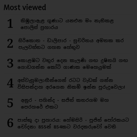
Most viewed
1
කිඹුලාඇළ ගුණාට යනඑන මං නැතිකළ
පොලිස් ප්‍රහාරය
2
සිරිකොත - ඩාලිපාර - සුචරිතය අමතක කර
පැලවත්තට ගහන හේතුව
3
කොළඹට වතුර දෙන කැලණි ගඟ දුෂිතයි ගඟ
ගොඩගන්න කෝටි ගාණක මෙහෙයුමක්
4
අස්වැසුමලාභීන්ගෙන් රටට වැඩක් ගන්න
විසිපන්දාහ අරගෙන නිකම් ඉන්න පුරුදුවෙලා!
5
අනුර - පහින්ද - සජිත් කතරගම මහ
පෙරහරේ එකට
6
පාස්කු දා ප්‍රහාරය: හේමසිරි - පූජිත් පෝරකයට
චෝදනා 855න් 854කට වරදකරුවෝ වෙති