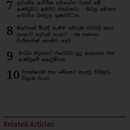
7
දැවැන්ත ආර්ථික අභියෝග රුසක් මේ
ආණ්ඩුවට ඉතිරිව තිබෙනවා - හිටපු අමාත්‍ය
ආචාර්ය බන්දුල ගුණවර්ධන
8
නිවෙසක් මිලදී ගැනීම අසීරුම රටවල් අතර
ලංකාව දෙවැනි තැනට - UN Habitat
වාර්තාවක් පෙන්වා දෙයි
9
මාධ්‍ය නිදහසට එරෙහිව සුදු ඇඳගෙන එන
ආණ්ඩුවේ කෙටුම්පත
10
විපක්ෂයම එක මේසෙට කැඳවූ විනිසුරු
විශ්‍රාම වයස
Related Articles