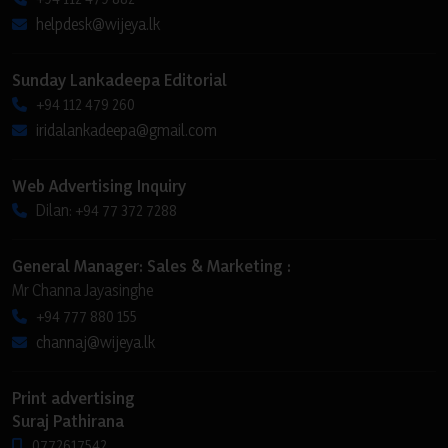
helpdesk@wijeya.lk
Sunday Lankadeepa Editorial
+94 112 479 260
iridalankadeepa@gmail.com
Web Advertising Inquiry
Dilan: +94 77 372 7288
General Manager: Sales & Marketing :
Mr Channa Jayasinghe
+94 777 880 155
channaj@wijeya.lk
Print advertising
Suraj Pathirana
0772617542