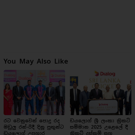
You May Also Like
රට වෙනුවෙන් පොදු රද
ඩයලොග් ශ්‍රී ලංකා ක්‍රිකට්
මඩුලු රන්-රිදී දිනූ පුතුන්ට
සම්මාන 2025 උළෙලේ දී
ඩයලොග් උපහාර
ක්‍රිකට් දස්කම් සහ