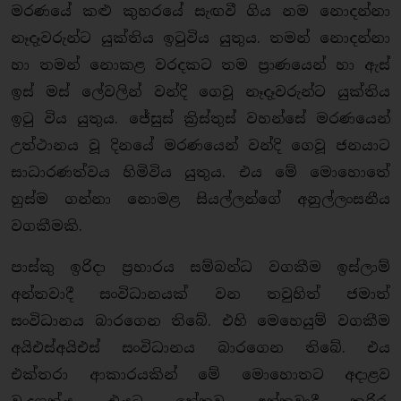
මරණයේ කළු කුහරයේ සැඟවී ගිය නම නොදන්නා
නෑදෑවරුන්ට යුක්තිය ඉටුවිය යුතුය. තමන් නොදන්නා
හා තමන් නොකළ වරදකට තම ප්‍රාණයෙන් හා ඇස්
ඉස් මස් ලේවලින් වන්දි ගෙවූ නෑදෑවරුන්ට යුක්තිය
ඉටු විය යුතුය. ජේසුස් ක්‍රිස්තුස් වහන්සේ මරණයෙන්
උත්ථානය වූ දිනයේ මරණයෙන් වන්දි ගෙවූ ජනයාට
සාධාරණත්වය හිමිවිය යුතුය. එය මේ මොහොතේ
හුස්ම ගන්නා නොමළ සියල්ලන්ගේ අනුල්ලංසනීය
වගකීමකි.
පාස්කු ඉරිදා ප්‍රහාරය සම්බන්ධ වගකීම ඉස්ලාම්
අන්තවාදී සංවිධානයක් වන තවුහිත් ජමාත්
සංවිධානය බාරගෙන තිබේ. එහි මෙහෙයුම් වගකීම
අයිඑස්අයිඑස් සංවිධානය බාරගෙන තිබේ. එය
එක්තරා ආකාරයකින් මේ මොහොතට අදාළව