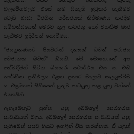
වැදගත්ය. එයට හේතුව අන්තවාදී කුරිරු
බලවේගවලට එසේ තම සිතැඟි ඉටුකර ගැනීමට
අවැසි බාධා විරහිත පරිසරයක් නිර්මාණය කරදීම
සම්බන්ධයෙන් මෙරට තුළ කවරකු හෝ වගකීම බාර
ගැනීමට ඉදිරිපත් නොවීමය.
“ජයග්‍රහණයට පියවරුන් දහසක් බවත් පරාජය
අවජාතක බවත්” කියති. මේ මොහොතේ අප
අත්විඳිමින් සිටින බියකරු යථාර්ථය එය ය. එහි
තාර්කික ප්‍රතිඵලය ඊළඟ ප්‍රහාර මාලාව සැලසුම්වීම
ය. එළඹගත් සිහියෙන් යුතුව කටයුතු කළ යුතු වන්නේ
එහෙයිනි.
ඇතැමෙකුට ප්‍රශ්න යනු අවමඟුල් පෙරහරක
පාවාඩයක් බඳුය. අවමඟුල් පෙරහරක පාවාඩයක් යනු
පෑගීමෙන් පසුව හිසට ඉහළින් විසි කරන්නකි. ඒ යළිත්