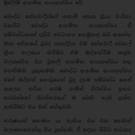
මුස්ලිම් ආගමික නායකත්වය වේ.
බෞද්ධ අන්තවාදීන්ගේ ඇතැම් අකැප ක්‍රියා වාර්තා
වනවිට බෞද්ධ ආගමික නායකත්වය ඒ
සම්බන්ධයෙන් දැඩිව අවධානය යොමුකළ බව ආසන්න
මෑත අතීතයේ වුවද පැහැදිළිය. එම අන්තවාදී අවකල්
ක්‍රියා පාලනය කිරීමට එම මැදිහත්වීම ඍජුව
බලපෑවේය. එය වූකලී ආගමික නායකත්වය සතු
වගකීමකි. යුතුකමකි. බෞද්ධ ආගමික නායකත්වය
එසේ මැදිහත් නොවූයෙන් බුදු දහම සම්බන්ධ කෙස්
පැලෙන තර්ක හරඹ පාමින් වීරත්වය ප්‍රකට
කරවන්නෝ පිටස්තරයෝ ම වෙති. නැති ප්‍රශ්න
ඇතිවීමට එය එක් හේතුවකි.
තරුණයන් නොමග යා හැකිය. එය එක අතකින්
බලාපොරොත්තු විය යුත්තකි. ඒ සඳහා විවිධ සාධකද