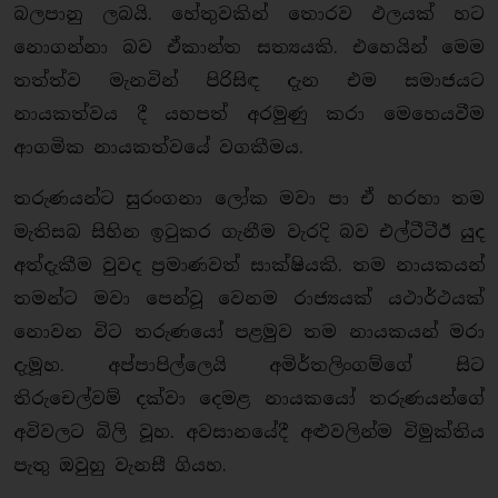
බලපානු ලබයි. හේතුවකින් තොරව ඵලයක් හට
නොගන්නා බව ඒකාන්ත සත්‍යයකි. එහෙයින් මෙම
තත්ත්ව මැනවින් පිරිසිඳ දැන එම සමාජයට
නායකත්වය දී යහපත් අරමුණු කරා මෙහෙයවීම
ආගමික නායකත්වයේ වගකීමය.
තරුණයන්ට සුරංගනා ලෝක මවා පා ඒ හරහා තම
මැතිසබ සිහින ඉටුකර ගැනීම වැරදි බව එල්ටීටීඊ යුද
අත්දැකීම වුවද ප්‍රමාණවත් සාක්ෂියකි. තම නායකයන්
තමන්ට මවා පෙන්වූ වෙනම රාජ්‍යයක් යථාර්ථයක්
නොවන විට තරුණයෝ පළමුව තම නායකයන් මරා
දැමූහ. අප්පාපිල්ලෙයි අමිර්තලිංගම්ගේ සිට
තිරුචෙල්වම් දක්වා දෙමළ නායකයෝ තරුණයන්ගේ
අවිවලට බිලි වූහ. අවසානයේදී අළුවලින්ම විමුක්තිය
පැතු ඔවුහු වැනසී ගියහ.