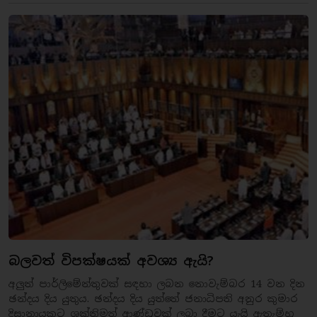
බලවත් විපක්ෂයක් අවශ්‍ය ඇයි?
අලුත් පාර්ලිමේන්තුවක් සඳහා ලබන නොවැම්බර 14 වන දින
ඡන්දය දිය යුතුය. ඡන්දය දිය යුත්තේ ජනාධිපති අනුර කුමාර
දිසානායකට ශක්තිමත් ආණ්ඩුවක් ලබා දීමට යැයි ඇතැම්හු