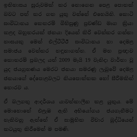
ඉතිහාසය සුරුවමක් කර නොගෙන පෙළ පොතක්
බවට පත් කර ගත යුතු වන්නේ එහෙයිනි. කොටි
සංවිධානය කෙතරම් බිහිසුණු ප්‍රචණ්ඩ මෘග ක්‍රියා
කළද බහුතරයක් ජනයා දියෙන් කිරි වෙන්කර ගන්නා
හංසයකු මෙන් එල්ටීටීඊ සංවිධානය හා දෙමළ
සමාජය වෙන්කර හඳුනාගත්හ. ඒ මහ ප්‍රඥාව
කොතරම් ප්‍රබලද යත් 2009 මැයි 19 වැනිදා වාර්තා වූ
යුද ජයග්‍රහණය මෙරට ජනයා සමරණු ලැබුවේ දෙමළ
ජනයාගේ දේපොළවලට නියපොත්තක හෝ සීරීමකින්
තොරව ය.
ඒ බලගතු ආදර්ශය යාවත්කාලීන කළ යුතුය. මේ
මොහොතේ එළැඹ ඇති අභියෝගය ජයගැනීමට
හැකිවනු ඇත්තේ ඒ සාමුහික විචාර බුද්ධියෙන්
කටයුතු කිරීමෙන් ම පමණි.