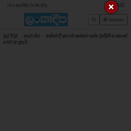
2026 අගෝස්තු 09 වන ඉරිදා
Sections
මුල් පිටුව
/
කතුවැකිය
/
අන්තවාදී කොටස් යහමඟට ගන්න මුස්ලිම් නායකයන්
පෙරට ආ යුතුයි..