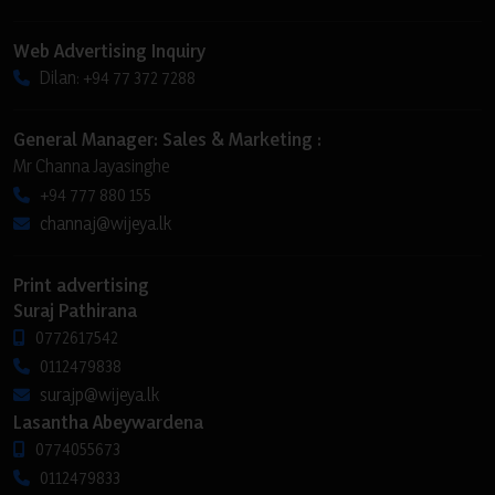
Web Advertising Inquiry
Dilan: +94 77 372 7288
General Manager: Sales & Marketing :
Mr Channa Jayasinghe
+94 777 880 155
channaj@wijeya.lk
Print advertising
Suraj Pathirana
0772617542
0112479838
surajp@wijeya.lk
Lasantha Abeywardena
0774055673
0112479833