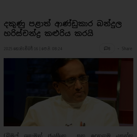
දකුණු පළාත් ආණ්ඩුකාර බන්දුල
හරිස්චන්ද්‍ර කළුරිය කරයි
-
2025 නොවැම්බර් 16 | පෙ.ව. 08:24
Share
8
(බිමල් ශ්‍යාමන් ජයසිංහ සහ දෙනගම යසන්ත