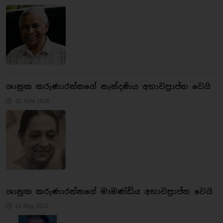
ශානුක කරුණාරත්නගේ නැන්දණිය අභාවප්‍රාප්ත වෙයි
02 June 2026
ශානුක කරුණාරත්නගේ මාමණ්ඩිය අභාවප්‍රාප්ත වෙයි
24 May 2026