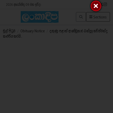
2026 අගෝස්තු 09 වන ඉරිදා
Sections
මුල් පිටුව
/
Obituary Notice
/
දකුණු පළාත් ආණ්ඩුකාර බන්දුල හරිස්චන්ද්‍ර
කළුරිය කරයි..