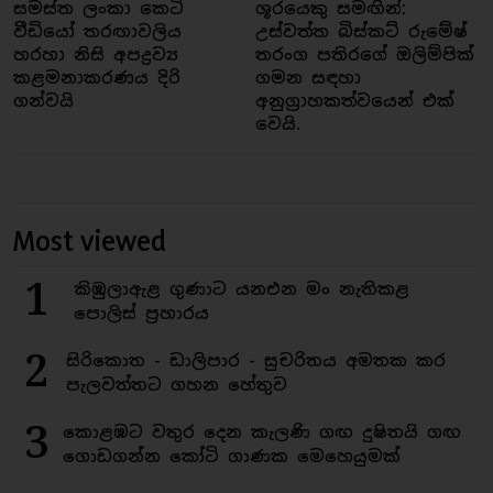
සමස්ත ලංකා කෙටි
ශූරයෙකු සමඟින්:
වීඩියෝ තරඟාවලිය
උස්වත්ත බිස්කට් රුමේෂ්
හරහා නිසි අපද්‍රව්‍ය
තරංග පතිරගේ ඔලිම්පික්
කළමනාකරණය දිරි
ගමන සඳහා
ගන්වයි
අනුග්‍රාහකත්වයෙන් එක්
වෙයි.
Most viewed
1
කිඹුලාඇළ ගුණාට යනඑන මං නැතිකළ
පොලිස් ප්‍රහාරය
2
සිරිකොත - ඩාලිපාර - සුචරිතය අමතක කර
පැලවත්තට ගහන හේතුව
3
කොළඹට වතුර දෙන කැලණි ගඟ දුෂිතයි ගඟ
ගොඩගන්න කෝටි ගාණක මෙහෙයුමක්