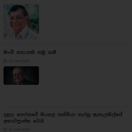
මංචි සභාපති සමු ගනී
07 June 2026
දළදා පෙරහරේ මංගල හස්තියා සැරසූ ඇහැලමල්පේ
අභාවප්‍රාප්ත වෙයි
02 June 2026