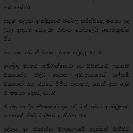
ආරියසේන)
දකුණු පළාත් ආණ්ඩුකාර බන්දුල හරිස්චන්ද්‍ර මහතා අද
(15) අලුයම කොළඹ ජාතික රෝහලේදී අභාවප්‍රාප්ත
විය
මිය යන විට ඒ මහතා වයස අවුරුදු 62 කි,
ගාල්ල, මාතර, හම්බන්තොට හා වවුනියාව දිසාපති
වශයෙන්ද, බුද්ධ ශාසන අමාත්‍යංශයේ ලේකම්
වශයෙන් සහ රජයේ විවිධ තනතුරු රැසක් දරා ඇති
ඒ මහතා දෙදරු පියකි.
ඒ මහතා දින කීපයකට ඉහතදී බස්නාහිර ආණ්ඩුකාර
තනතුරේ වැඩ බැලීමේ ද නිරත විය.
දේහය අද ජයරත්න මල්ශාලාවේ තැන්පත් කිරීමට