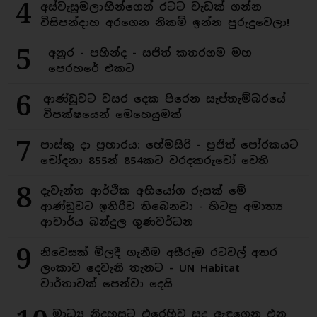
4
අස්වැසුමලාභීන්ගෙන් රටට වැඩක් ගන්න
විසිපන්දාහ අරගෙන නිකම් ඉන්න පුරුදුවෙලා!
5
අනුර - පහින්ද - සජිත් කතරගම මහ
පෙරහරේ එකට
6
ආණ්ඩුවට වසර දෙක පිරෙන සැප්තැම්බරයේ
විපක්ෂයෙන් මෙහෙයුමක්
7
පාස්කු දා ප්‍රහාරය: හේමසිරි - පූජිත් පෝරකයට
චෝදනා 855න් 854කට වරදකරුවෝ වෙති
8
දැවැන්ත ආර්ථික අභියෝග රුසක් මේ
ආණ්ඩුවට ඉතිරිව තිබෙනවා - හිටපු අමාත්‍ය
ආචාර්ය බන්දුල ගුණවර්ධන
9
නිවෙසක් මිලදී ගැනීම අසීරුම රටවල් අතර
ලංකාව දෙවැනි තැනට - UN Habitat
වාර්තාවක් පෙන්වා දෙයි
මාධ්‍ය නිදහසට එරෙහිව සුදු ඇඳගෙන එන