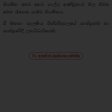
නියමිත අතර හෙට ගාල්ල ආණ්ඩුකාර නිල නිවස
වෙත රැගෙන යාමට නියමිතය.
ඒ මහතා කැලණිය විශ්වවිද්‍යාලයේ ශාස්ත්‍රපති හා
ශාස්ත්‍රවේදී උපාධිධාරියෙකි.
අදහස් (8) බලන්න සහ දක්වන්න