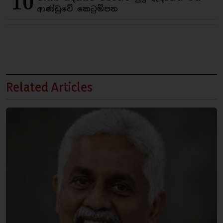
10
ආණ්ඩුවේ කෙටුම්පත
Related Articles