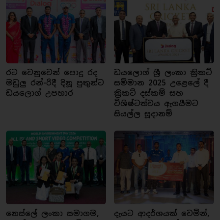
රට වෙනුවෙන් පොදු රද
ඩයලොග් ශ්‍රී ලංකා ක්‍රිකට්
මඩුලු රන්-රිදී දිනූ පුතුන්ට
සම්මාන 2025 උළෙලේ දී
ඩයලොග් උපහාර
ක්‍රිකට් දස්කම් සහ
විශිෂ්ටත්වය ඇගයීමට
සියල්ල සූදානම්
නෙස්ලේ ලංකා සමාගම,
දැයට ආදර්ශයක් වෙමින්,