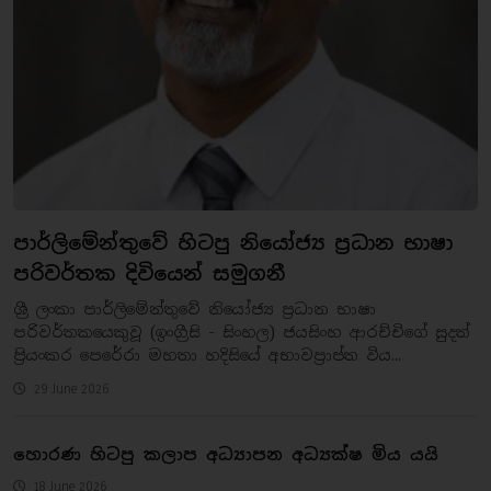
පාර්ලිමේන්තුවේ හිටපු නියෝජ්‍ය ප්‍රධාන භාෂා
පරිවර්තක දිවියෙන් සමුගනී
ශ්‍රී ලංකා පාර්ලිමේන්තුවේ නියෝජ්‍ය ප්‍රධාන භාෂා
පරිවර්තකයෙකුවූ (ඉංග්‍රීසි - සිංහල) ජයසිංහ ආරච්චිගේ සුදත්
ප්‍රියංකර පෙරේරා මහතා හදිසියේ අභාවප්‍රාප්ත විය...
29 June 2026
හොරණ හිටපු කලාප අධ්‍යාපන අධ්‍යක්ෂ මිය යයි
18 June 2026