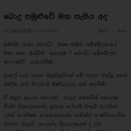
බොදු සමුළුවේ මහ සැසිය අද
-
2013 නොවැම්බර් 01 | ප.ව. 08:40
Share
0
සමස්ථ ලංකා බෞද්ධ ශිෂ්‍ය සමිති සමිමේලනයේ
මහා සභා රැස්විම කොළඹ 7 බෞද්ධ සමිමේලන
ශාලාවේදි පැවැත්විණි.
පාසල් හැට හයක සිසුසිසුවියන් මේ සඳහා එක්වූ අතර
මෙදින නව නිලධාරී මණ්ඩලයද පත් කෙරීණි
ඒ අනුව ප්‍රධාන සභාපති තනුර මෙන්ඩිස් කොළඹ
විශ්ව විද්‍යාලයෙන්ද ප්‍රධාන ලේකම් චතුරි කුලසිංහ
උසස් තාක්ෂණ ආයතනයෙන්ද කනිෂ්ඨ භාණ්ඩාගාරික
දිවන්ත නිපුන් නාලන්ද විදයාලයෙන් ද උප