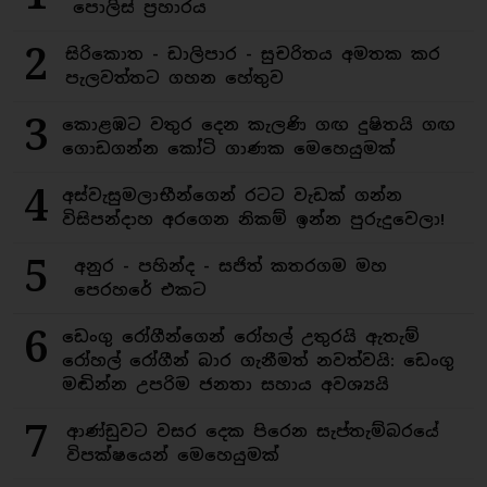
පොලිස් ප්‍රහාරය
2
සිරිකොත - ඩාලිපාර - සුචරිතය අමතක කර
පැලවත්තට ගහන හේතුව
3
කොළඹට වතුර දෙන කැලණි ගඟ දුෂිතයි ගඟ
ගොඩගන්න කෝටි ගාණක මෙහෙයුමක්
4
අස්වැසුමලාභීන්ගෙන් රටට වැඩක් ගන්න
විසිපන්දාහ අරගෙන නිකම් ඉන්න පුරුදුවෙලා!
5
අනුර - පහින්ද - සජිත් කතරගම මහ
පෙරහරේ එකට
6
ඩෙංගු රෝගීන්ගෙන් රෝහල් උතුරයි ඇතැම්
රෝහල් රෝගීන් බාර ගැනීමත් නවත්වයි: ඩෙංගු
මඬින්න උපරිම ජනතා සහාය අවශ්‍යයි
7
ආණ්ඩුවට වසර දෙක පිරෙන සැප්තැම්බරයේ
විපක්ෂයෙන් මෙහෙයුමක්