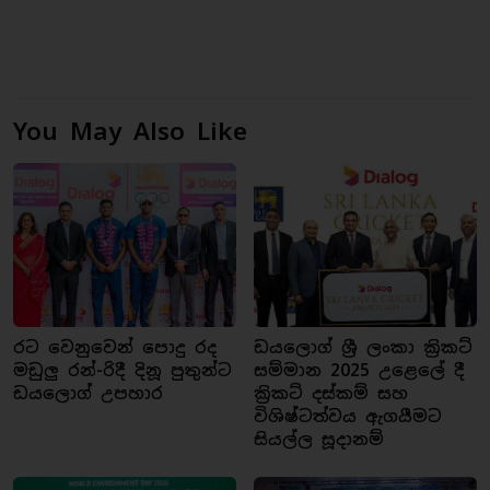
You May Also Like
රට වෙනුවෙන් පොදු රද
ඩයලොග් ශ්‍රී ලංකා ක්‍රිකට්
මඩුලු රන්-රිදී දිනූ පුතුන්ට
සම්මාන 2025 උළෙලේ දී
ඩයලොග් උපහාර
ක්‍රිකට් දස්කම් සහ
විශිෂ්ටත්වය ඇගයීමට
සියල්ල සූදානම්