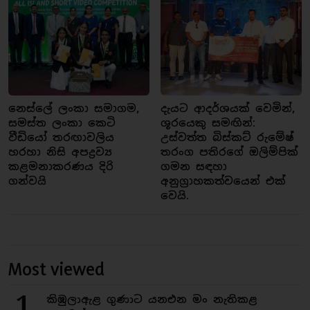
නෙස්ලේ ලංකා සමාගම,
දැයට ආදර්ශයක් වෙමින්,
සමස්ත ලංකා කෙටි
ශූරයෙකු සමඟින්:
වීඩියෝ තරඟාවලිය
උස්වත්ත බිස්කට් රුමේෂ්
හරහා නිසි අපද්‍රව්‍ය
තරංග පතිරගේ ඔලිම්පික්
කළමනාකරණය දිරි
ගමන සඳහා
ගන්වයි
අනුග්‍රාහකත්වයෙන් එක්
වෙයි.
Most viewed
1
කිඹුලාඇළ ගුණාට යනඑන මං නැතිකළ