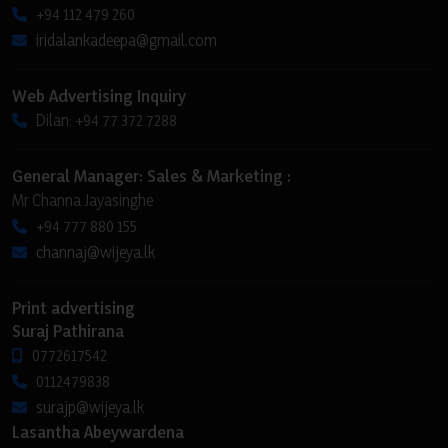
+94 112 479 260
iridalankadeepa@gmail.com
Web Advertising Inquiry
Dilan: +94 77 372 7288
General Manager: Sales & Marketing :
Mr Channa Jayasinghe
+94 777 880 155
channaj@wijeya.lk
Print advertising
Suraj Pathirana
0772617542
0112479838
surajp@wijeya.lk
Lasantha Abeywardena