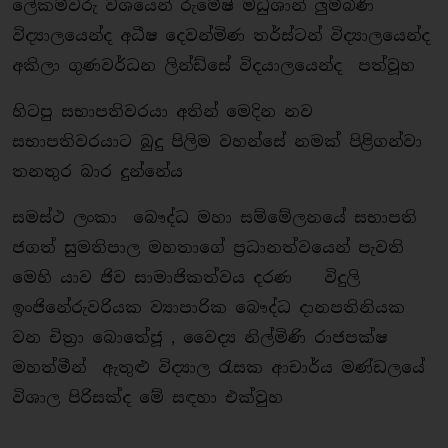
ලේකම්වරු වශයෙන් රුමේෂ් මධුශාන් ලුම්බිණි
විද්‍යාලයෙන්ද අධීෂ දෙවන්මිණ තර්ස්ටන් විද්‍යාලයෙන්ද
අකිලා ගුණවර්ධන ලින්ඩ්සේ විදයාලයෙන්ද පත්වූහ
හිටපු සභාපතිවරයා අතින් මෙදින නව
සභාපතිවරයාට බුදු පිලිම වහන්සේ නමක් පිළිගන්වා
තනතුර බාර දුන්නේය
සමස්ථ ලංකා බෞද්ධ මහා සම්මේලනයේ සභාපති
ජගත් සුමතිපාල මහතාගේ ප්‍රධානත්වයෙන් පැවති
මෙහි යාව ජිව සාමාජිකත්වය දරණ විදුලි
ඉංජිනේරුවරියක ව්‍යාපාරික බෞද්ධ දානපතිනියක
වන චිත්‍රා බොතේජූ , වෛද්‍ය නිල්මිණි රාජපක්ෂ
මහත්මීන් ඇතුළු විද්‍යාල රැසක ආචාර්ය මණ්ඩලයේ
විශාල පිරිසක්ද මේ සඳහා එක්වුහ