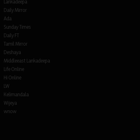
Lankadeepa
Daily Mirror
Ada
Sunday Times
Daily FT
Tamil Mirror
Deshaya
Middleeast Lankadeepa
Life Online
Hi Online
LW
Kelimandala
Wijeya
wnow