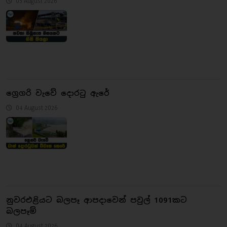
05 August 2026
ග්‍රෙගරි වැවේ දොරටු ඇරේ
04 August 2026
නුවරඑළියට බලපෑ ආපදාවෙන් පවුල් 1091කට
බලපෑම්
04 August 2026