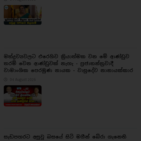
මත්ද්‍රව්‍යවලට එරෙහිව ක්‍රියාත්මක වන මේ ආණ්ඩුව
තරම් වෙන ආණ්ඩුවක් නැහැ - ප්‍රජාතන්ත්‍රවාදී
වාමාංශික පෙරමුණ නායක - වාසුදේව නානායක්කාර
04 August 2026
සැඩපහරට අසුවූ බසයේ සිටි මගීන් බේරා ගැනෙති