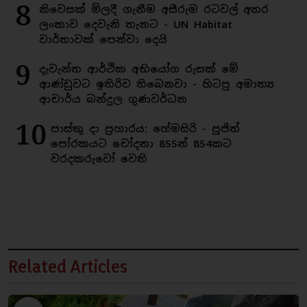
8
නිවෙසක් මිලදී ගැනීම අසීරුම රටවල් අතර
ලංකාව දෙවැනි තැනට - UN Habitat
වාර්තාවක් පෙන්වා දෙයි
9
දැවැන්ත ආර්ථික අභියෝග රුසක් මේ
ආණ්ඩුවට ඉතිරිව තිබෙනවා - හිටපු අමාත්‍ය
ආචාර්ය බන්දුල ගුණවර්ධන
10
පාස්කු දා ප්‍රහාරය: හේමසිරි - පූජිත්
පෝරකයට චෝදනා 855න් 854කට
වරදකරුවෝ වෙති
Related Articles