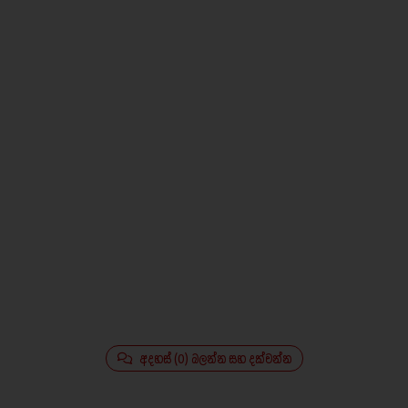
අදහස් (0) බලන්න සහ දක්වන්න