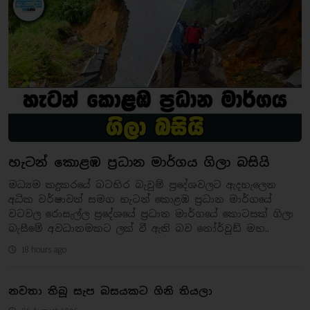
හැටන් කොළඹ ප්‍රධාන මාර්ගය ගිලා බසියි
මධ්‍යම කදුකරයේ බටහිර බැවුම් ප්‍රදේශවලට ඇදහැලෙන
අධික වර්ෂාවත් සමග හැටන් කොළඹ ප්‍රධාන මාර්ගයේ
වටවල රොසැල්ල ප්‍රදේශයේ ප්‍රධාන මාර්ගයේ කොටසක් ගිලා
බැසීමේ අවධානමකට ලක් වී ඇති බව නෝර්වුඩ් මහ..
18 hours ago
නවතා තිබූ සැප බසයකට ගිනි තියලා