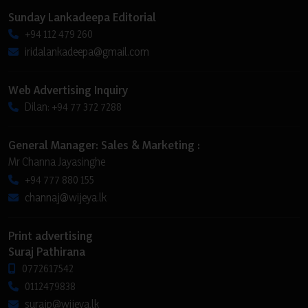
Sunday Lankadeepa Editorial
+94 112 479 260
iridalankadeepa@gmail.com
Web Advertising Inquiry
Dilan: +94 77 372 7288
General Manager: Sales & Marketing :
Mr Channa Jayasinghe
+94 777 880 155
channaj@wijeya.lk
Print advertising
Suraj Pathirana
0772617542
0112479838
surajp@wijeya.lk