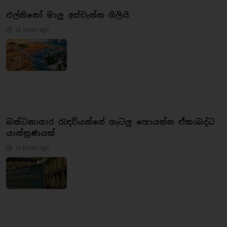
එල්නිනෝ මාලු අස්වැන්න ගිලියි
10 hours ago
බන්ධනාගාර රැඳවියන්ගේ ගැටලු හොයන්න ඒකාබද්ධ
යාන්ත්‍රණයක්
14 hours ago