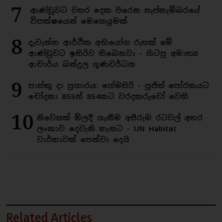
7
ආණ්ඩුවට වසර දෙක පිරෙන සැප්තැම්බරයේ
විපක්ෂයෙන් මෙහෙයුමක්
8
දැවැන්ත ආර්ථික අභියෝග රුසක් මේ
ආණ්ඩුවට ඉතිරිව තිබෙනවා - හිටපු අමාත්‍ය
ආචාර්ය බන්දුල ගුණවර්ධන
9
පාස්කු දා ප්‍රහාරය: හේමසිරි - පූජිත් පෝරකයට
චෝදනා 855න් 854කට වරදකරුවෝ වෙති
10
නිවෙසක් මිලදී ගැනීම අසීරුම රටවල් අතර
ලංකාව දෙවැනි තැනට - UN Habitat
වාර්තාවක් පෙන්වා දෙයි
Related Articles