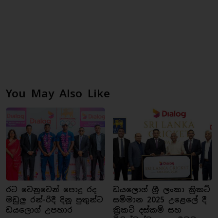
You May Also Like
රට වෙනුවෙන් පොදු රද
ඩයලොග් ශ්‍රී ලංකා ක්‍රිකට්
මඩුලු රන්-රිදී දිනූ පුතුන්ට
සම්මාන 2025 උළෙලේ දී
ඩයලොග් උපහාර
ක්‍රිකට් දස්කම් සහ