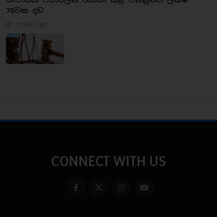
70වක දඩ
15 hours ago
CONNECT WITH US