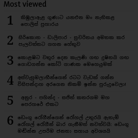
Most viewed
1
කිඹුලාඇළ ගුණාට යනඑන මං නැතිකළ
පොලිස් ප්‍රහාරය
2
සිරිකොත - ඩාලිපාර - සුචරිතය අමතක කර
පැලවත්තට ගහන හේතුව
3
කොළඹට වතුර දෙන කැලණි ගඟ දුෂිතයි ගඟ
ගොඩගන්න කෝටි ගාණක මෙහෙයුමක්
4
අස්වැසුමලාභීන්ගෙන් රටට වැඩක් ගන්න
විසිපන්දාහ අරගෙන නිකම් ඉන්න පුරුදුවෙලා!
5
අනුර - පහින්ද - සජිත් කතරගම මහ
පෙරහරේ එකට
6
ඩෙංගු රෝගීන්ගෙන් රෝහල් උතුරයි ඇතැම්
රෝහල් රෝගීන් බාර ගැනීමත් නවත්වයි: ඩෙංගු
මඬින්න උපරිම ජනතා සහාය අවශ්‍යයි