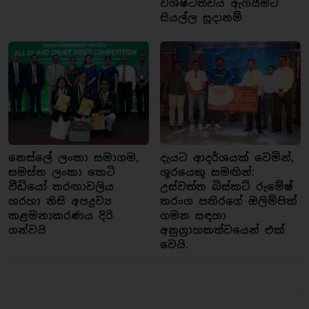
විශිෂ්ටත්වය ඇගයීමට
සියල්ල සූදානම්
නෙස්ලේ ලංකා සමාගම,
දැයට ආදර්ශයක් වෙමින්,
සමස්ත ලංකා කෙටි
ශූරයෙකු සමඟින්:
වීඩියෝ තරඟාවලිය
උස්වත්ත බිස්කට් රුමේෂ්
හරහා නිසි අපද්‍රව්‍ය
තරංග පතිරගේ ඔලිම්පික්
කළමනාකරණය දිරි
ගමන සඳහා
ගන්වයි
අනුග්‍රාහකත්වයෙන් එක්
වෙයි.