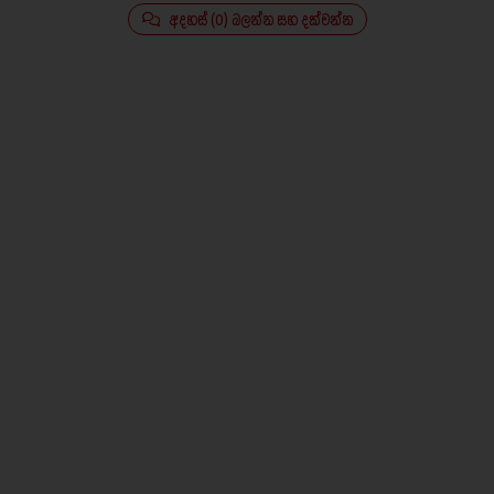
අදහස් (0) බලන්න සහ දක්වන්න