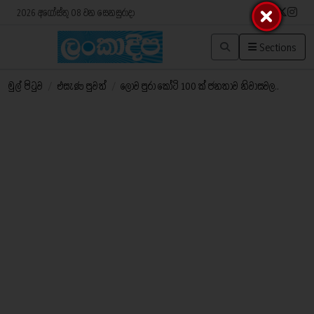
2026 අගෝස්තු 08 වන සෙනසුරාදා
Sections
මුල් පිටුව
/
එසැණ පුවත්
/
ලොව පුරා කෝටි 100 ක් ජනතාව නිවාසවල..