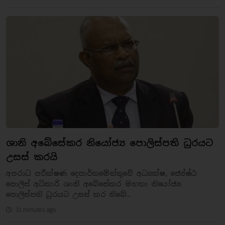
ශානි අබේසේකර නියෝජ්‍ය පොලිස්පති ධුරයට
උසස් කරයි
අපරාධ පරීක්ෂණ දෙපාර්තමේන්තුවේ අධ්‍යක්ෂ, ජ්‍යේෂ්ඨ
පොලිස් අධිකාරි ශානි අබේසේකර මහතා නියෝජ්‍ය
පොලිස්පති ධුරයට උසස් කර තිබේ...
32 minutes ago