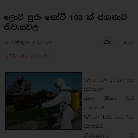
ලොව පුරා කෝටි 100 ක් ජනතාව
නිවාසවල
-
2020 මාර්තු 23 | ප.ව. 04:23
Share
0
පැරීසියේදීය (ඒ.එෆ්.පී.)
ලොව පුරා රටවල් සහ
පරිපාලන
ප්‍රදේශ 50කට වැඩි
සංඛ්‍යාවක්
බිලියන 1කට වැඩි සිය
ජනතාවට
නිවෙස්වලට වී