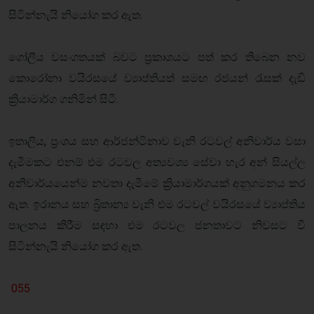
සිටින්නැයි නියෝග කර ඇත.
ගෝලීය වසංගතයක් බවට ප්‍රකාශයට පත් කර තිබෙන නව
කොරෝනා වයිරසයේ ව්‍යාප්තියත් සමඟ රජයන් රැසක් දැඩි
ක්‍රියාමාර්ග ගනිමින් සිටී.
ඉතාලිය, ප්‍රංශය සහ ආර්ජන්ටිනාව වැනි රටවල් අනිවාර්ය වසා
දැමීමකට එනම් එම රටවල අත්‍යවශ්‍ය සේවා හැර අන් සියල්ල
අනිවාර්යයෙන්ම නවතා දැමීමේ ක්‍රියාමාර්ගයක් අනුගමනය කර
ඇත. ඉරානය සහ බ්‍රිතාන්‍ය වැනි එම රටවල් වයිරසයේ ව්‍යාප්තිය
පාලනය කිරීම සඳහා එම රටවල ජනතාවට නිවසට වී
සිටින්නැයි නියෝග කර ඇත.
055