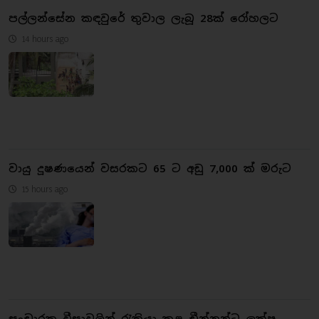
පල්ලන්සේන කඳවුරේ තුවාල ලැබූ 28ක් රෝහලට
14 hours ago
වායු දූෂණයෙන් වසරකට 65 ට අඩු 7,000 ක් මරුට
15 hours ago
සංචාරක වීසාවලින් රැකියා කළ චීන්නුන්ට ලක්ෂ