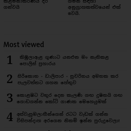
කළමනාකරණය දිරි
ගමන සඳහා
ගන්වයි
අනුග්‍රාහකත්වයෙන් එක්
වෙයි.
Most viewed
1
කිඹුලාඇළ ගුණාට යනඑන මං නැතිකළ
පොලිස් ප්‍රහාරය
2
සිරිකොත - ඩාලිපාර - සුචරිතය අමතක කර
පැලවත්තට ගහන හේතුව
3
කොළඹට වතුර දෙන කැලණි ගඟ දුෂිතයි ගඟ
ගොඩගන්න කෝටි ගාණක මෙහෙයුමක්
4
අස්වැසුමලාභීන්ගෙන් රටට වැඩක් ගන්න
විසිපන්දාහ අරගෙන නිකම් ඉන්න පුරුදුවෙලා!