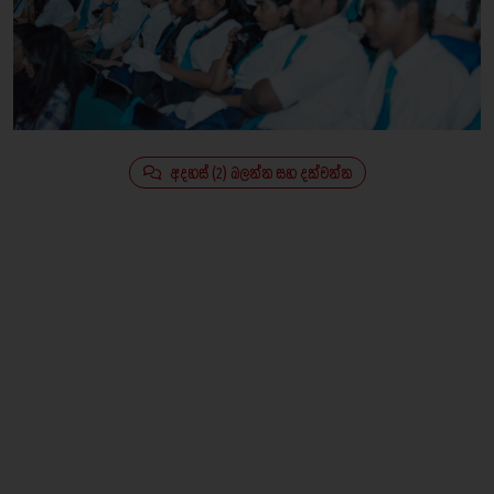
අදහස් (2) බලන්න සහ දක්වන්න