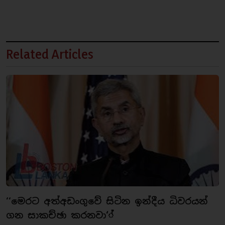
Related Articles
‘‘මෙරට අත්අඩංගුවේ සිටින ඉන්දීය ධිවරයන්
ගන සාකච්ඡා කරනවා‘්