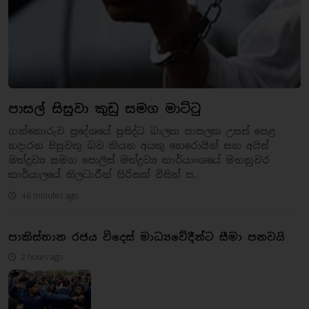
පාසල් සිසුවා කුඩු සමග මාට්ටු
ගන්නොරුව ප්‍රදේශයේ ප්‍රසිද්ධ බාලක පාසලක උසස් පෙළ
හදාරන සිසුවකු බව කියන අයකු හෙරොයින් සහ අයිස්
මත්ද්‍රව්‍ය සමග පොලිස් මත්ද්‍රව්‍ය කාර්යාංශයේ මහනුවර
කාර්යාලයේ නිලධාරීන් පිරිසක් විසින් ස..
46 minutes ago
පාකිස්තාන රජය විදෙස් මාධ්‍යවේදීන්ට සීමා පනවයි
2 hours ago