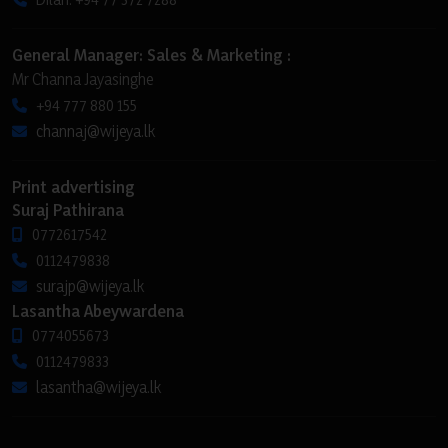
General Manager: Sales & Marketing :
Mr Channa Jayasinghe
+94 777 880 155
channaj@wijeya.lk
Print advertising
Suraj Pathirana
0772617542
0112479838
surajp@wijeya.lk
Lasantha Abeywardena
0774055673
0112479833
lasantha@wijeya.lk