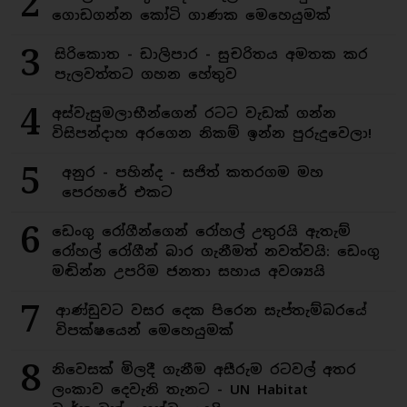
2
ගොඩගන්න කෝටි ගාණක මෙහෙයුමක්
3
සිරිකොත - ඩාලිපාර - සුචරිතය අමතක කර
පැලවත්තට ගහන හේතුව
4
අස්වැසුමලාභීන්ගෙන් රටට වැඩක් ගන්න
විසිපන්දාහ අරගෙන නිකම් ඉන්න පුරුදුවෙලා!
5
අනුර - පහින්ද - සජිත් කතරගම මහ
පෙරහරේ එකට
6
ඩෙංගු රෝගීන්ගෙන් රෝහල් උතුරයි ඇතැම්
රෝහල් රෝගීන් බාර ගැනීමත් නවත්වයි: ඩෙංගු
මඬින්න උපරිම ජනතා සහාය අවශ්‍යයි
7
ආණ්ඩුවට වසර දෙක පිරෙන සැප්තැම්බරයේ
විපක්ෂයෙන් මෙහෙයුමක්
8
නිවෙසක් මිලදී ගැනීම අසීරුම රටවල් අතර
ලංකාව දෙවැනි තැනට - UN Habitat