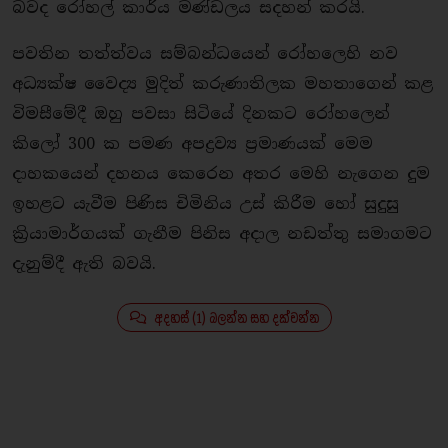
බවද රෝහල් කාර්ය මණ්ඩලය සදහන් කරයි.
පවතින තත්ත්වය සම්බන්ධයෙන් රෝහලෙහි නව
අධ්‍යක්ෂ වෛද්‍ය මුදිත් කරුණාතිලක මහතාගෙන් කළ
විමසීමේදී ඔහු පවසා සිටියේ දිනකට රෝහලෙන්
කිලෝ 300 ක පමණ අපද්‍රව්‍ය ප්‍රමාණයක් මෙම
දාහකයෙන් දහනය කෙරෙන අතර මෙහි නැගෙන දුම
ඉහළට යැවීම පිණිස චිමිනිය උස් කිරීම හෝ සුදුසු
ක්‍රියාමාර්ගයක් ගැනීම පිනිස අදාල නඩත්තු සමාගමට
දැනුම්දී ඇති බවයි.
අදහස් (1) බලන්න සහ දක්වන්න