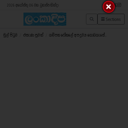
2026 අගෝස්තු 06 වන බ්‍රහස්පතින්දා
Sections
මුල් පිටුව
/
එසැණ පුවත්
/
ගම්පහ රෝහලේ අපද්‍රව්‍ය ගොඩගැසේ..