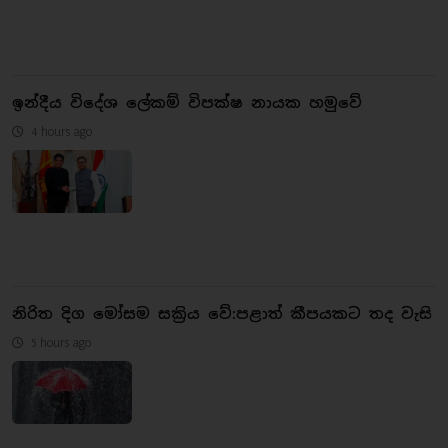
ඉන්දීය විදේශ ලේකම් විපක්ෂ නායක හමුවේ
4 hours ago
නිරිත දිග මෝසම සක්‍රිය වේ:පළාත් කීපයකට තද වැසි
5 hours ago