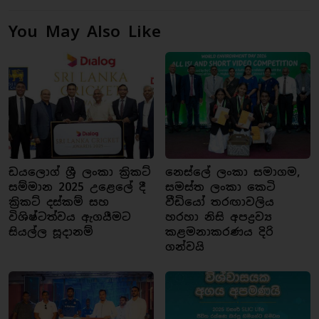
You May Also Like
ඩයලොග් ශ්‍රී ලංකා ක්‍රිකට්
නෙස්ලේ ලංකා සමාගම,
සම්මාන 2025 උළෙලේ දී
සමස්ත ලංකා කෙටි
ක්‍රිකට් දස්කම් සහ
වීඩියෝ තරඟාවලිය
විශිෂ්ටත්වය ඇගයීමට
හරහා නිසි අපද්‍රව්‍ය
සියල්ල සූදානම්
කළමනාකරණය දිරි
ගන්වයි