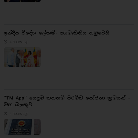
ඉන්දීය විදේශ ලේකම්- අගමැතිනිය හමුවෙයි
4 hours ago
’’TM App’’ යෙදුම තහනම් පිරමීඩ යෝජනා ක්‍රමයක් -
මහ බැංකුව
4 hours ago