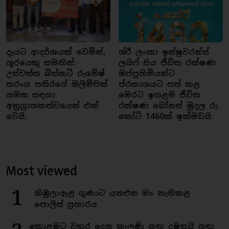
දැයට ආදර්ශයක් වෙමින්,
ශ්රී ලංකා ඉන්ෂුවරන්ස්
ශූරයෙකු සමඟින්:
ලයිෆ් සිය ජීවිත රක්ෂණ
උස්වත්ත බිස්කට් රුමේෂ්
ඔප්පුහිමියන්ට
තරංග පතිරගේ ඔලිම්පික්
ප්රකාශයට පත් කළ
ගමන සඳහා
මෙරට ඉහළම ජීවිත
අනුග්‍රාහකත්වයෙන් එක්
රක්ෂණ බෝනස් මුදල රු.
වෙයි.
කෝටි 1460ක් ඉක්මවයි.
Most viewed
1
කිඹුලාඇළ ගුණාට යනඑන මං නැතිකළ
පොලිස් ප්‍රහාරය
කොළඹට වතුර දෙන කැලණි ගඟ දුෂිතයි ගඟ