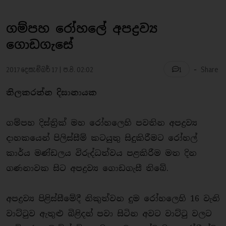
ගම්පහ රෝහලේ අපද්‍රව්‍ය
ගොඩගැසේ
-
2017 දෙසැම්බර් 17 | ප.ව. 02:02
Share
1
තිලකරත්න දිසානායක
ගම්පහ දිස්ත්‍රික් මහ රෝහලෙහි පවතින අපද්‍රව්‍ය
දාහකයෙන් පිලිස්සීම් කටයුතු සිදුකිරීමට රෝහල්
කාර්ය මණ්ඩලය විරුද්ධත්වය පළකිරීම මත දින
ගණනාවක සිට අපද්‍රව්‍ය ගොඩගැසී තිබේ.
අපද්‍රව්‍ය පිළිස්සීමේදී නිකුත්වන දුම රෝහලෙහි 16 වැනි
වාට්ටුව ඇතුළු බිළිදන් පවා සිටින අවට වාට්ටු වලට