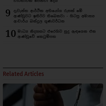
වාර්තාවක් පෙන්වා දෙයි
9
දැවැන්ත ආර්ථික අභියෝග රුසක් මේ
ආණ්ඩුවට ඉතිරිව තිබෙනවා - හිටපු අමාත්‍ය
ආචාර්ය බන්දුල ගුණවර්ධන
10
මාධ්‍ය නිදහසට එරෙහිව සුදු ඇඳගෙන එන
ආණ්ඩුවේ කෙටුම්පත
Related Articles