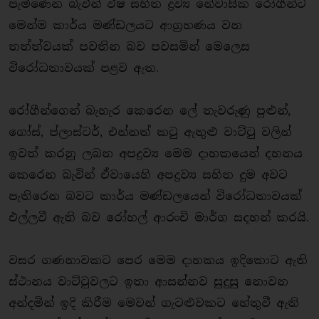
පැමිණෙන බැවින් විෂ සහිත ද්‍රව්‍ය නේවාසික රෝගීන්ට
මෙන්ම කාර්ය මණ්ඩලයට ආග්‍රහණය වන
තත්ත්වයක් පවතින බව පවසමින් මෙලෙස
විරෝධතාවයක් පළව ඇත.
රෝගීන්ගෙන් බැහැර කෙරෙන ලේ තැවරුණු පුළුන්,
ගෝස්, ප්ලාස්ටර්, එන්නත් කටු ඇතුළු වාට්ටු වලින්
ඉවත් කරනු ලබන අපද්‍රව්‍ය මෙම දාහකයෙන් දහනය
කෙරෙන බැවින් ඒවායෙහි අපද්‍රව්‍ය සහිත දුම අවට
පැතිරෙන බවට කාර්ය මණ්ඩලයෙන් විරෝධතාවයක්
එල්ලවී ඇති බව රෝහල් ආරංචි මාර්ග සදහන් කරයි.
වසර ගණනාවකට පෙර මෙම දාහකය ඉදිකොට ඇති
ස්ථානය වාට්ටුවලට ඉතා ආසන්නව සුදුසු නොවන
අන්දමින් ඉදි කිරීම මෙවන් ගැටළුවකට හේතුවී ඇති