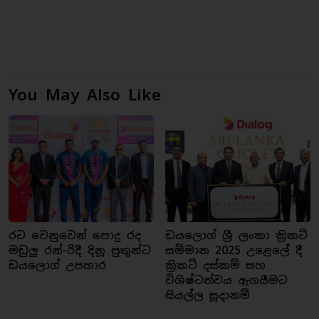
You May Also Like
රට වෙනුවෙන් පොදු රද
ඩයලොග් ශ්‍රී ලංකා ක්‍රිකට්
මඩුලු රන්-රිදී දිනූ පුතුන්ට
සම්මාන 2025 උළෙලේ දී
ඩයලොග් උපහාර
ක්‍රිකට් දස්කම් සහ
විශිෂ්ටත්වය ඇගයීමට
සියල්ල සූදානම්