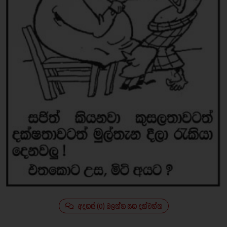
අදහස් (0) බලන්න සහ දක්වන්න