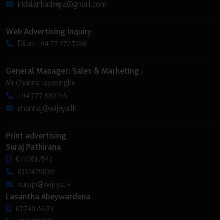
iridalankadeepa@gmail.com
Web Advertising Inquiry
Dilan: +94 77 372 7288
General Manager: Sales & Marketing :
Mr Channa Jayasinghe
+94 777 880 155
channaj@wijeya.lk
Print advertising
Suraj Pathirana
0772617542
0112479838
surajp@wijeya.lk
Lasantha Abeywardena
0774055673