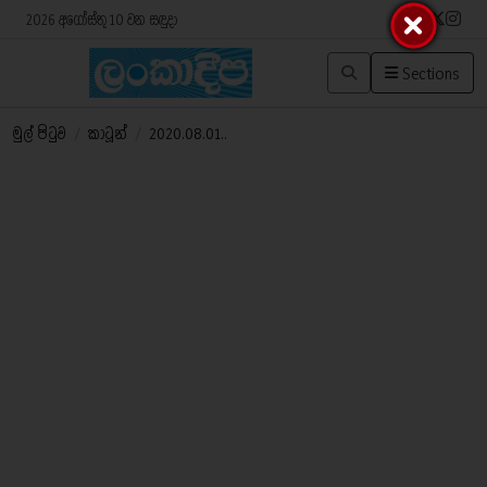
2026 අගෝස්තු 10 වන සඳුදා
Sections
මුල් පිටුව
/
කාටූන්
/
2020.08.01..