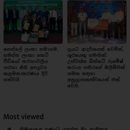
නෙස්ලේ ලංකා සමාගම,
දැයට ආදර්ශයක් වෙමින්,
සමස්ත ලංකා කෙටි
ශූරයෙකු සමඟින්:
වීඩියෝ තරඟාවලිය
උස්වත්ත බිස්කට් රුමේෂ්
හරහා නිසි අපද්‍රව්‍ය
තරංග පතිරගේ ඔලිම්පික්
කළමනාකරණය දිරි
ගමන සඳහා
ගන්වයි
අනුග්‍රාහකත්වයෙන් එක්
වෙයි.
Most viewed
කිඹුලාඇළ ගුණාට යනඑන මං නැතිකළ