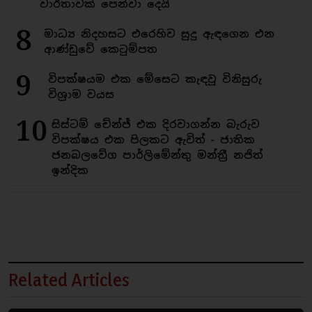
වාර්තාවක් පෙන්වා දෙයි
8
මාධ්‍ය නිදහසට එරෙහිව සුදු ඇඳගෙන එන
ආණ්ඩුවේ කෙටුම්පත
9
විපක්ෂයම එක මේසෙට කැඳවූ විනිසුරු
විශ්‍රාම වයස
10
සිස්ටම් චේන්ජ් එක දිරවාගන්න බැරුව
විපක්ෂය එක පිලකට ඇවිත් - ජාතික
ජනබලවේග පාර්ලිමේන්තු මන්ත්‍රී නජිත්
ඉන්දික
Related Articles