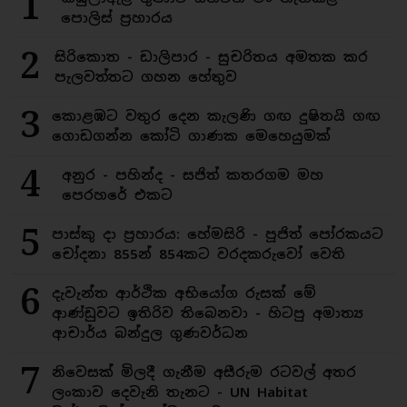
1
පොලිස් ප්‍රහාරය
2
සිරිකොත - ඩාලිපාර - සුචරිතය අමතක කර
පැලවත්තට ගහන හේතුව
3
කොළඹට වතුර දෙන කැලණි ගඟ දුෂිතයි ගඟ
ගොඩගන්න කෝටි ගාණක මෙහෙයුමක්
4
අනුර - පහින්ද - සජිත් කතරගම මහ
පෙරහරේ එකට
5
පාස්කු දා ප්‍රහාරය: හේමසිරි - පූජිත් පෝරකයට
චෝදනා 855න් 854කට වරදකරුවෝ වෙති
6
දැවැන්ත ආර්ථික අභියෝග රුසක් මේ
ආණ්ඩුවට ඉතිරිව තිබෙනවා - හිටපු අමාත්‍ය
ආචාර්ය බන්දුල ගුණවර්ධන
7
නිවෙසක් මිලදී ගැනීම අසීරුම රටවල් අතර
ලංකාව දෙවැනි තැනට - UN Habitat