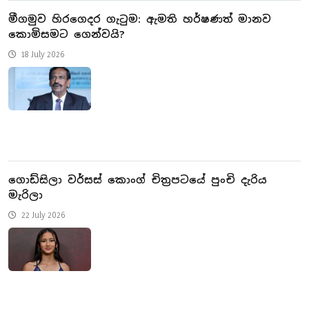
මීගමුව හිරගෙදර ගැටුම: ඇමති හර්ෂණත් මානව
කොමිසමට ගෙන්වයි?
18 July 2026
ගොඩ්සිලා වර්සස් කොංග් චිත්‍රපටයේ පුංචි දැරිය
මැරිලා
22 July 2026