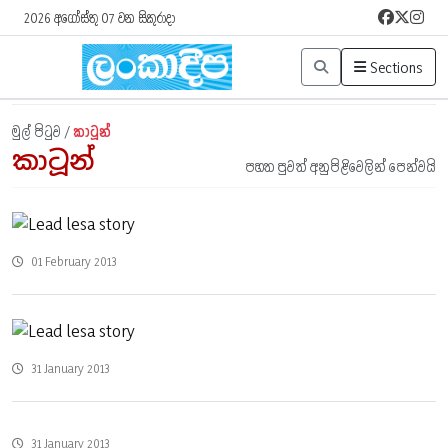
2026 අගෝස්තු 07 වන සිකුරාදා
Sections
මුල් පිටුව /
කාටූන්
කාටූන්
පහත පුවත් අනුපිළිවෙලින් පෙන්වයි
01 February 2013
31 January 2013
31 January 2013