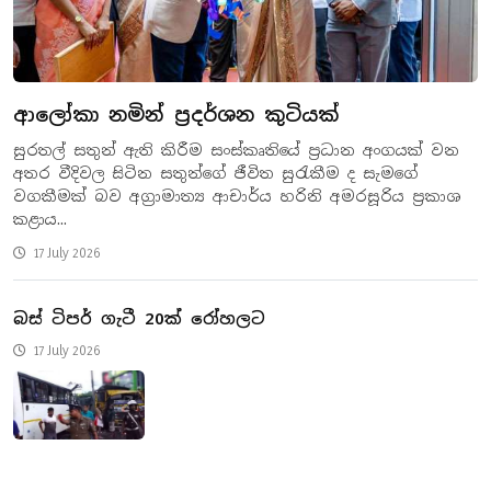
ආලෝකා නමින් ප්‍රදර්ශන කුටියක්
සුරතල් සතුන් ඇති කිරීම සංස්කෘතියේ ප්‍රධාන අංගයක් වන
අතර වීදිවල සිටින සතුන්ගේ ජීවිත සුරැකීම ද සැමගේ
වගකීමක් බව අග්‍රාමාත්‍ය ආචාර්ය හරිනි අමරසූරිය ප්‍රකාශ
කළාය...
17 July 2026
බස් ටිපර් ගැටී 20ක් රෝහලට
17 July 2026