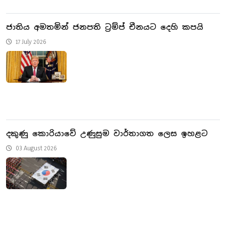
ජාතිය අමතමින් ජනපති ට්‍රම්ප් චීනයට දෙහි කපයි
17 July 2026
දකුණු කොරියාවේ උණුසුම වාර්තාගත ලෙස ඉහළට
03 August 2026