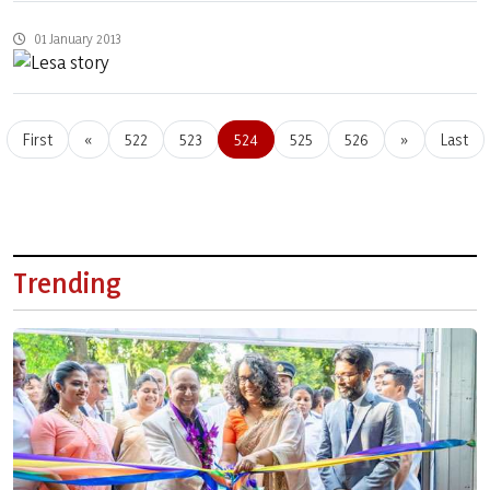
01 January 2013
First
«
522
523
524
525
526
»
Last
Trending