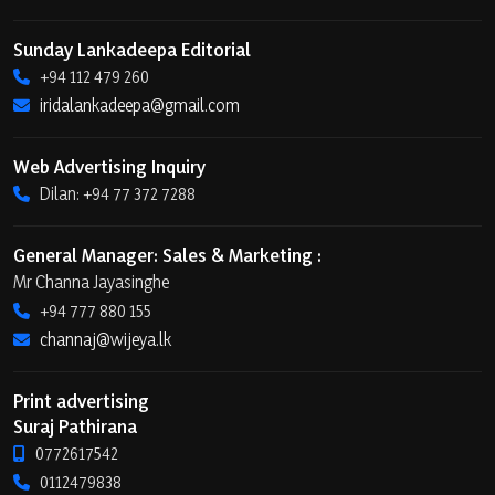
Sunday Lankadeepa Editorial
+94 112 479 260
iridalankadeepa@gmail.com
Web Advertising Inquiry
Dilan: +94 77 372 7288
General Manager: Sales & Marketing :
Mr Channa Jayasinghe
+94 777 880 155
channaj@wijeya.lk
Print advertising
Suraj Pathirana
0772617542
0112479838