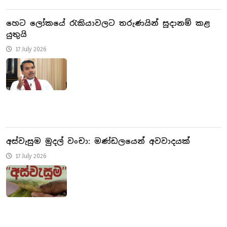
හෙට ලෝකයේ රැකියාවලට තරුණයින් සූදානම් කළ
යුතුයි
17 July 2026
අස්වැසුම මුදල් වංචා: මණ්ඩලයෙන් අවවාදයක්
17 July 2026