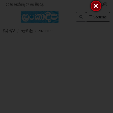
2026 අගෝස්තු 07 වන සිකුරාදා
Sections
මුල් පිටුව
/
පලාමල්ල
/
2020.11.13..