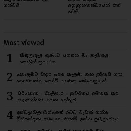
ගන්වයි
අනුග්‍රාහකත්වයෙන් එක්
වෙයි.
Most viewed
1
කිඹුලාඇළ ගුණාට යනඑන මං නැතිකළ
පොලිස් ප්‍රහාරය
2
කොළඹට වතුර දෙන කැලණි ගඟ දුෂිතයි ගඟ
ගොඩගන්න කෝටි ගාණක මෙහෙයුමක්
3
සිරිකොත - ඩාලිපාර - සුචරිතය අමතක කර
පැලවත්තට ගහන හේතුව
4
අස්වැසුමලාභීන්ගෙන් රටට වැඩක් ගන්න
විසිපන්දාහ අරගෙන නිකම් ඉන්න පුරුදුවෙලා!