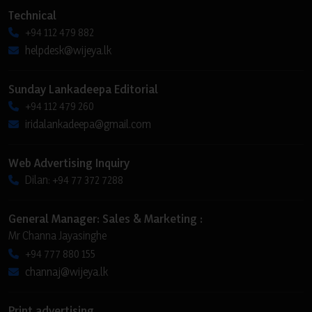
Technical
+94 112 479 882
helpdesk@wijeya.lk
Sunday Lankadeepa Editorial
+94 112 479 260
iridalankadeepa@gmail.com
Web Advertising Inquiry
Dilan: +94 77 372 7288
General Manager: Sales & Marketing :
Mr Channa Jayasinghe
+94 777 880 155
channaj@wijeya.lk
Print advertising