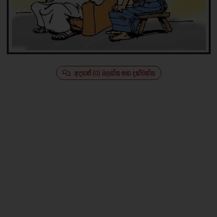
අදහස් (0) බලන්න සහ දක්වන්න