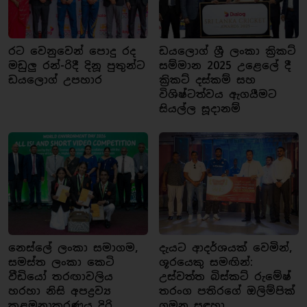
රට වෙනුවෙන් පොදු රද
ඩයලොග් ශ්‍රී ලංකා ක්‍රිකට්
මඩුලු රන්-රිදී දිනූ පුතුන්ට
සම්මාන 2025 උළෙලේ දී
ඩයලොග් උපහාර
ක්‍රිකට් දස්කම් සහ
විශිෂ්ටත්වය ඇගයීමට
සියල්ල සූදානම්
නෙස්ලේ ලංකා සමාගම,
දැයට ආදර්ශයක් වෙමින්,
සමස්ත ලංකා කෙටි
ශූරයෙකු සමඟින්:
වීඩියෝ තරඟාවලිය
උස්වත්ත බිස්කට් රුමේෂ්
හරහා නිසි අපද්‍රව්‍ය
තරංග පතිරගේ ඔලිම්පික්
කළමනාකරණය දිරි
ගමන සඳහා