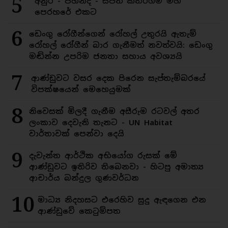
5
අනුර - පහින්ද - සජිත් කතරගම මහ
පෙරහරේ එකට
6
ඩෙංගු රෝගීන්ගෙන් රෝහල් උතුරයි ඇතැම්
රෝහල් රෝගීන් බාර ගැනීමත් නවත්වයි: ඩෙංගු
මඬින්න උපරිම ජනතා සහාය අවශ්‍යයි
7
ආණ්ඩුවට වසර දෙක පිරෙන සැප්තැම්බරයේ
විපක්ෂයෙන් මෙහෙයුමක්
8
නිවෙසක් මිලදී ගැනීම අසීරුම රටවල් අතර
ලංකාව දෙවැනි තැනට - UN Habitat
වාර්තාවක් පෙන්වා දෙයි
9
දැවැන්ත ආර්ථික අභියෝග රුසක් මේ
ආණ්ඩුවට ඉතිරිව තිබෙනවා - හිටපු අමාත්‍ය
ආචාර්ය බන්දුල ගුණවර්ධන
10
මාධ්‍ය නිදහසට එරෙහිව සුදු ඇඳගෙන එන
ආණ්ඩුවේ කෙටුම්පත