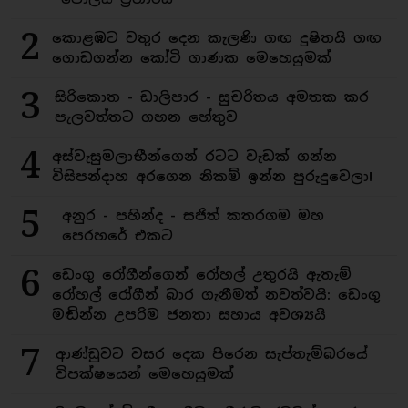
2
කොළඹට වතුර දෙන කැලණි ගඟ දුෂිතයි ගඟ
ගොඩගන්න කෝටි ගාණක මෙහෙයුමක්
3
සිරිකොත - ඩාලිපාර - සුචරිතය අමතක කර
පැලවත්තට ගහන හේතුව
4
අස්වැසුමලාභීන්ගෙන් රටට වැඩක් ගන්න
විසිපන්දාහ අරගෙන නිකම් ඉන්න පුරුදුවෙලා!
5
අනුර - පහින්ද - සජිත් කතරගම මහ
පෙරහරේ එකට
6
ඩෙංගු රෝගීන්ගෙන් රෝහල් උතුරයි ඇතැම්
රෝහල් රෝගීන් බාර ගැනීමත් නවත්වයි: ඩෙංගු
මඬින්න උපරිම ජනතා සහාය අවශ්‍යයි
7
ආණ්ඩුවට වසර දෙක පිරෙන සැප්තැම්බරයේ
විපක්ෂයෙන් මෙහෙයුමක්