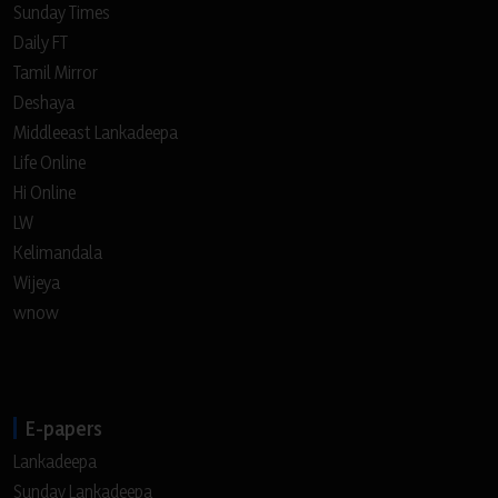
Sunday Times
Daily FT
Tamil Mirror
Deshaya
Middleeast Lankadeepa
Life Online
Hi Online
LW
Kelimandala
Wijeya
wnow
E-papers
Lankadeepa
Sunday Lankadeepa