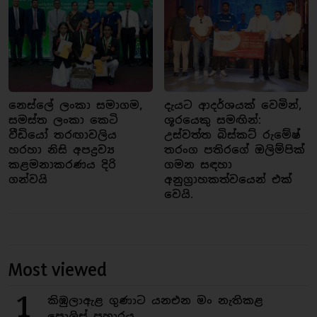
නෙස්ලේ ලංකා සමාගම,
දැයට ආදර්ශයක් වෙමින්,
සමස්ත ලංකා කෙටි
ශූරයෙකු සමඟින්:
වීඩියෝ තරඟාවලිය
උස්වත්ත බිස්කට් රුමේෂ්
හරහා නිසි අපද්‍රව්‍ය
තරංග පතිරගේ ඔලිම්පික්
කළමනාකරණය දිරි
ගමන සඳහා
ගන්වයි
අනුග්‍රාහකත්වයෙන් එක්
වෙයි.
Most viewed
1
කිඹුලාඇළ ගුණාට යනඑන මං නැතිකළ
පොලිස් ප්‍රහාරය