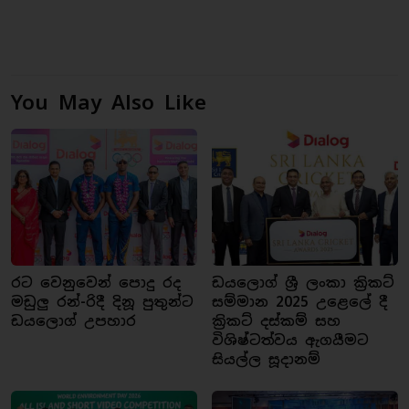
You May Also Like
රට වෙනුවෙන් පොදු රද
ඩයලොග් ශ්‍රී ලංකා ක්‍රිකට්
මඩුලු රන්-රිදී දිනූ පුතුන්ට
සම්මාන 2025 උළෙලේ දී
ඩයලොග් උපහාර
ක්‍රිකට් දස්කම් සහ
විශිෂ්ටත්වය ඇගයීමට
සියල්ල සූදානම්