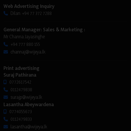
Web Advertising Inquiry
Dilan: +94 77 372 7288
General Manager: Sales & Marketing :
Mr Channa Jayasinghe
+94 777 880 155
channaj@wijeya.lk
Print advertising
Suraj Pathirana
0772617542
0112479838
surajp@wijeya.lk
Lasantha Abeywardena
0774055673
0112479833
lasantha@wijeya.lk