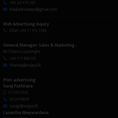
+94 112 479 260
iridalankadeepa@gmail.com
Web Advertising Inquiry
Dilan: +94 77 372 7288
General Manager: Sales & Marketing :
Mr Channa Jayasinghe
+94 777 880 155
channaj@wijeya.lk
Print advertising
Suraj Pathirana
0772617542
0112479838
surajp@wijeya.lk
Lasantha Abeywardena