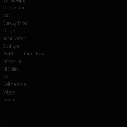
Lankadeepa
Daily Mirror
Ada
Sunday Times
Daily FT
Tamil Mirror
Deshaya
Middleeast Lankadeepa
Life Online
Hi Online
LW
Kelimandala
Wijeya
wnow