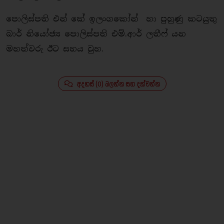
පොලිස්පති එන් කේ ඉලංගකෝන් හා පුහුණු කටයුතු
බාර් නියෝජ්‍ය පොලිස්පති එම්.ආර් ලතීෆ් යන
මහත්වරු ඊට සහය වුහ.
අදහස් (0) බලන්න සහ දක්වන්න