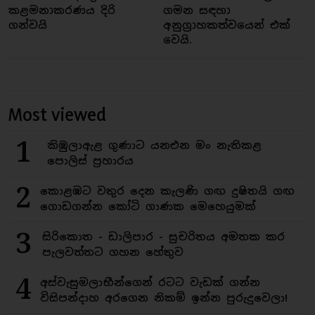
කළමනාකරණය දිරි
ගමන සඳහා
ගන්වයි
අනුග්‍රාහකත්වයෙන් එක්
වෙයි.
Most viewed
1
කිඹුලාඇළ ගුණාට යනඑන මං නැතිකළ
පොලිස් ප්‍රහාරය
2
කොළඹට වතුර දෙන කැලණි ගඟ දුෂිතයි ගඟ
ගොඩගන්න කෝටි ගාණක මෙහෙයුමක්
3
සිරිකොත - ඩාලිපාර - සුචරිතය අමතක කර
පැලවත්තට ගහන හේතුව
4
අස්වැසුමලාභීන්ගෙන් රටට වැඩක් ගන්න
විසිපන්දාහ අරගෙන නිකම් ඉන්න පුරුදුවෙලා!