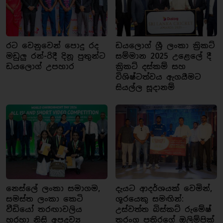
රට වෙනුවෙන් පොදු රද
ඩයලොග් ශ්‍රී ලංකා ක්‍රිකට්
මඩුලු රන්-රිදී දිනූ පුතුන්ට
සම්මාන 2025 උළෙලේ දී
ඩයලොග් උපහාර
ක්‍රිකට් දස්කම් සහ
විශිෂ්ටත්වය ඇගයීමට
සියල්ල සූදානම්
නෙස්ලේ ලංකා සමාගම,
දැයට ආදර්ශයක් වෙමින්,
සමස්ත ලංකා කෙටි
ශූරයෙකු සමඟින්:
වීඩියෝ තරඟාවලිය
උස්වත්ත බිස්කට් රුමේෂ්
හරහා නිසි අපද්‍රව්‍ය
තරංග පතිරගේ ඔලිම්පික්