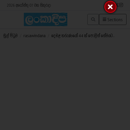
2026 අගෝස්තු 07 වන සිකුරාදා
Sections
මුල් පිටුව
/
rasawindana
/
දෙමළ තරුණයෝ 44 ක් පොලිස් සේවයට..