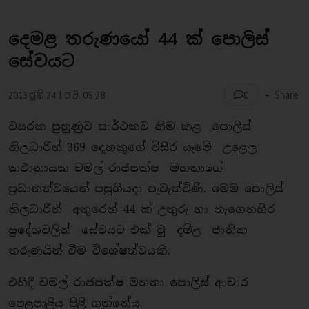
දෙමළ තරුණයෝ 44 ක් පොලිස්
සේවයට
-
2013 ජූනි 24 | ප.ව. 05:28
Share
0
වසරක පුහුණුව සාර්ථකව නිම කළ පොලිස්
නිලධාරින් 369 දෙනකුගේ විසිර යෑමේ උළෙල
කථානායක චමල් රාජපක්ෂ මහතාගේ
ප්‍රධානත්වයෙන් පසුගියදා පැවැත්විණි. මෙම පොලිස්
නිලධාරීන් අතුරෙන් 44 ක් උතුරු හා නැගෙනහිර
ප්‍රදේශවලින් සේවයට එක් වු දමිළ ජාතික
තරුණයින් වීම විශේෂත්වයකි.
එහිදී චමල් රාජපක්ෂ මහතා පොලිස් ආචාර
පෙළපාළිය පිළි ගත්තේය.