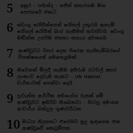
5
අනුර - පහින්ද - සජිත් කතරගම මහ
පෙරහරේ එකට
6
ඩෙංගු රෝගීන්ගෙන් රෝහල් උතුරයි ඇතැම්
රෝහල් රෝගීන් බාර ගැනීමත් නවත්වයි: ඩෙංගු
මඬින්න උපරිම ජනතා සහාය අවශ්‍යයි
7
ආණ්ඩුවට වසර දෙක පිරෙන සැප්තැම්බරයේ
විපක්ෂයෙන් මෙහෙයුමක්
8
නිවෙසක් මිලදී ගැනීම අසීරුම රටවල් අතර
ලංකාව දෙවැනි තැනට - UN Habitat
වාර්තාවක් පෙන්වා දෙයි
9
දැවැන්ත ආර්ථික අභියෝග රුසක් මේ
ආණ්ඩුවට ඉතිරිව තිබෙනවා - හිටපු අමාත්‍ය
ආචාර්ය බන්දුල ගුණවර්ධන
10
මාධ්‍ය නිදහසට එරෙහිව සුදු ඇඳගෙන එන
ආණ්ඩුවේ කෙටුම්පත