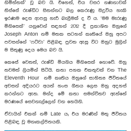
නිමිත්තක්’ වූ බව යි. එහෙත්, එය වසර ගණනාවක්
තිස්සේ රුෂ්ඩිට සිතන්නට බල කෙරුණු සිදුවිය හැකි
ඉරණම දෙස ආපසු හැරී බැලීමක් ද වී ය. ‘මම මැරුණු
මිනිසෙක්’ යනුවෙන් සඳහන් 2012 දී ප්‍රකාශිත ඔහුගේ
Joseph Anton නම් මතක සටහන් කෘතියේ ඔහු අපට
පවසන්නේ ‘ෆට්වා’ පිළිබඳ පුවත ඇසූ විට ඔහුට මුලින්
ම සිතුණු දෙය මෙය බව යි.
කෙසේ වෙතත්, රුෂ්ඩි මියගිය මිනිසෙක් නොවේ. ඔහු
තවමත් ලියමින් සිටියි. කතා පහක එකතුවක් වන The
Eleventh Hour නම් කෘතිය ඔහුගේ සාහිත්‍ය ජීවිතයේ
අවසන් අදියරට අයත් හංස ගීතය ලෙස ඔහු අදහස්
කරන්නට ඇත. මන්ද මේ කතා සමන්විතව ඇත්තේ
මරණයේ සෙවනැල්ලෙන් වන හෙයිනි.
ඒවායින් එකක් නම් Late ය; එය මරණින් මතු ජීවිතය
පිළිබඳ වූ මනඃකල්පිතයකි.