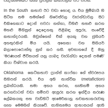
වැදගැම්මකට නැති ප්‍රචලිත කතාවලින් පිරී පවතී.
In the South කතාව ඊට වඩා හොඳ ය. එය මුම්බායි හි
සිටින තම තමන්ගේ නිවෙස්වල වැරන්ඩාවල සිට
එකිනෙකාට දොස් පවරා ගන්නා, විහිළු තහළු කරන
මහළු මිනිසුන් දෙදෙනකු පිළිබඳ අපූරු, සංවේදී
කතාන්දරයකි. ඔවුන්ගෙන් එක් අයකු වන ජූනියර්
අනතුරකින් මිය යයි. අනෙකා වන සීනියර්
බලාපොරොත්තු සුන් කර ගනී. අවසානයේ දී ඔහු
‘මරණයත් ජීවිතයත් යනු යාබද වැරැන්ඩා දෙකක් පමණි’
කියා විශ්වාස කරයි.
Oklahoma කෙටිකතාව ෆ්‍රාන්ස් කාෆ්කා ගේ ස්වරූපය
සිහිපත් කරයි. එය අති තාත්වික (metafiction)
ප්‍රබන්ධයකි. තමා අගය කරන, නැතිනම් අගය
කරනවාටත් වඩා සමීපව ඇසුරු කරන ඉන්දීය තරුණ
ලේඛකයකු සහ වැඩිහිටි ඇමෙරිකානු නවකතාකරුවකු
ගැන මෙමගින් කියැවේ. සාහිත්‍යමය ආභාසයන් ඇති