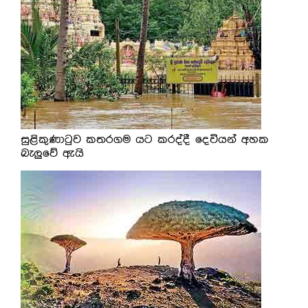
සුළිකුණාටුව කතරගම යට කරද්දී දෙවියන් අහක
බැලුවේ ඇයි