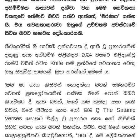
අහිමිවීමක කතාවක් දක්වා වන මෙම කෙටිකතා
එකතුවේ තේමාව බවට පත්ව ඇත්තේ, ‘මරණය’ යන්න
යි. එය නවකතාකරුවා ඔහුගේ උච්චතම අවස්ථාවේ
සිටින බවට හඟවන දෝංකාරයකි.
නිව්‌යෝර්ක් හි පැවැති උත්සවයක දී ඇති වූ ප්‍රහාරයකින්
දකුණු ඇස අන්ධවීම පිළිබඳව 2024 වසරේ එළිදැක්වූ
රුෂ්ඩි විසින් රචිත Knife නම් ග්‍රන්ථයේ අවසානය වෙත,
ඔහු සිතුවිලි දාමයක් මුදා හරින්නේ මෙසේ ය.
‘ඔබ මා ගැන කිසිවක් නොදන්නා බවත් සමහරවිට
වෙනත් ග්‍රහලෝකයකින් පැමිණ මගේ පොත් ඔබට
කියවීමට දී ඇති බවත්, මගේ නම කිසිදා අසා නැති
බවත්, මගේ ජීවිතය ගැන හෝ 1989 දී The Satanic
Verses පොතට එල්ල වූ ප්‍රහාරය ගැන හෝ කිසිවක්
ඔබට පවසා නැති බවත් සිතන්න. එවිට, ඔබ මගේ පොත්
කාලානුක්‍රමිකව කියවුවහොත්, ‘1989 දී මේ ලේඛකයාගේ