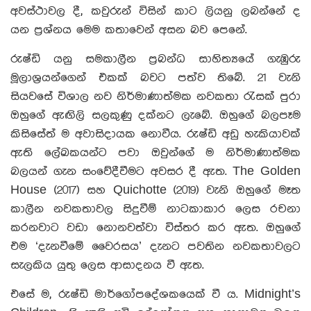
අවස්ථාවල දී, කවුරුන් විසින් කාට ලියනු ලබන්නේ ද
යන ප්‍රශ්නය මෙම කතාවෙන් අසන බව පෙනේ.
රුෂ්ඩි යනු සමකාලීන ප්‍රබන්ධ සාහිත්‍යයේ ගැඹුරු
මූලාශ්‍රයන්ගෙන් එකක් බවට පත්ව තිබේ. 21 වැනි
සියවසේ විශාල නව නිර්මාණාත්මක නවකතා රැසක් පුරා
ඔහුගේ ඇඟිලි සලකුණු දක්නට ලැබේ. ඔහුගේ බලපෑම
කිසිසේත් ම අවාසිදායක නොවීය. රුෂ්ඩි අඩු හැකියාවක්
ඇති ලේඛකයන්ට පවා ඔවුන්ගේ ම නිර්මාණාත්මක
බලයන් ගැන සංවේදීවීමට අවසර දී ඇත. The Golden
House (2017) සහ Quichotte (2019) වැනි ඔහුගේ මෑත
කාලීන නවකතාවල සිදුවීම් නාටකාකාර ලෙස රචනා
කරනවාට වඩා නොනවත්වා විස්තර කර ඇත. ඔහුගේ
එම ‘දැනවීමේ වෛරසය’ දැනට පවතින නවකතාවලට
සැලකිය යුතු ලෙස ආසාදනය වී ඇත.
එසේ ම, රුෂ්ඩි මාර්ගෝපදේශකයෙක් වී ය. Midnight’s