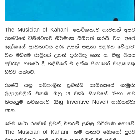
The Musician of Kahani කෙටිකතාව නැවතත් අපට
රුෂ්ඩිගේ විශිෂ්ටතම නිර්මාණ සිහිපත් කරයි: එය ‘අපේ
ලෝකයේ ප්‍රාතිහාර්ය දරු උපත් සඳහා අනුමත වේලාව’
වන මධ්‍යම රාත්‍රියේ උපන් දරුවකු ගැන ය. ඔහු වයස
අවුරුදු හතරේ දී හදිසියේ ම දක්ෂ පියානෝ වාදකයකු
බවට පත්වේ.
රුෂ්ඩි යනු සමකාලීන ප්‍රබන්ධ සාහිත්‍යයේ ගැඹුරු
මූලාශ්‍රවලින් එකකි. ඔහු 21 වැනි සියවසේ ‘මහා නව
නිපැයුම් නවකතාව’ (Big Inventive Novel) හැඩගස්වා
ඇත.
මෙම කථා රසවත් වුවත්, එතරම් ප්‍රබල නිර්මාණ නොවේ.
The Musician of Kahani නම් කතාව බොහෝ දුරට