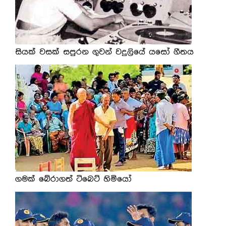
සියක් වසක් සපුරන ගුවන් වදුලියේ යසෝ ගීතය
ගමක් බේරාගත් ටිබෙට් හිමියෝ