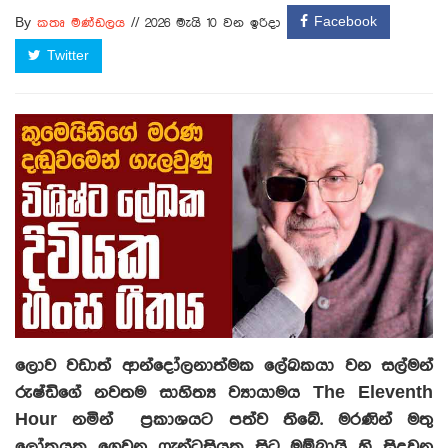
Facebook
By
කතෘ මණ්ඩලය
//
2026 මැයි 10 වන ඉරිදා
Twitter
ලොව වඩාත් ආන්දෝලනාත්මක ලේඛකයා වන සල්මන්
රුෂ්ඩිගේ නවතම සාහිත්‍ය ව්‍යායාමය The Eleventh
Hour නමින් ප්‍රකාශයට පත්ව තිබේ. මරණින් මතු
ලෝකයක ගෙවන ෆැන්ටසියක සිට මුම්බායි හි සිදුවන