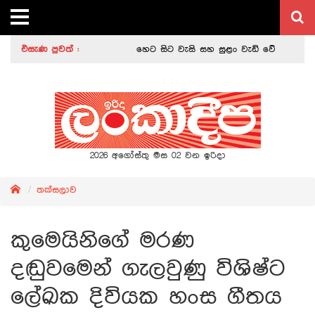
එසැණ පුවත් :
හෙට සිට වැසි සහ සුළං වැඩි වේ
|
ඩොල්ෆින්
මධ්‍යම පළාත් නව ආණ්ඩුකාර දිවුරුම් දෙයි
|
න
2026 අගෝස්තු මස 02 වන ඉරිදා
තක්සලාව
කුමෙයිනිගේ මරණ
දඬුවමෙන් ගැලවුණු විශිෂ්ට
ලේඛක දිවියක හංස ගීතය