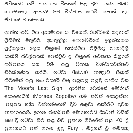
ජීවිතයට යම් භයානක විපතක් සිදු වූවා’ යැයි ඔබට
නොසිතෙනු ඇතැයි මම විශ්වාස කරමි. පොත් යනු
ඒවායේ ම ගමනකි.
ඇත්ත නම්, එය අසාමාන්‍ය ය. එහෙත්, රුෂ්ඩිගේ ගද්‍යයේ
ප්‍රීතිමත් මතුපිට, අයතුල්ලා කොමේනිගේ ඉලක්කගත
පුද්ගලයා ලෙස ඔහුගේ තත්ත්වය පිළිබඳ පැහැදිලි
සාක්ෂි ස්වල්පයක් පෙන්වුව ද, ඔහුගේ නවකතා ඔහුගේ
කම්පනය සහ එහි පසු විපාක විශ්වාසවන්තව
නිරීක්ෂණය කරයි. ෆට්වා (fatwa) ආඥාව නිකුත්
කිරීමෙන් පසු 1995 වසරේ ඔහු පළකළ පළමු කෘතිය වන
The Moor’s Last Sigh ආරම්භ වෙන්නේ මෝරාස්
සොගොයිබි (Moraes Zogoiby) නම් නමින් නොදන්නා
‘පසුපස හඹා එන්නන්ගෙන්’ දිවි ගලවා ගැනීමට දුවන
ආකාරයෙනි. ඉරාන ජනාධිපති මොහොමඩ් ඛාටාමි විසින්
1998 දී ෆට්වා ‘නිම කළ බව’ ප්‍රකාශ කිරීමෙන් පසු 2001 දී
ප්‍රකාශයට පත් කරන ලද Fury , නිදහස් වූ මිනිසකු