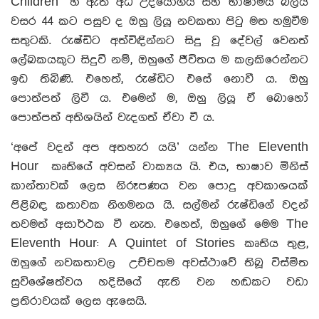
Children හි ඇති අධි උද්‌යෝගය සහ භාෂාමය බලය
වසර 44 කට පසුව ද ඔහු ලියූ නවකතා පිටු මත හමුවීම
සතුටකි. රුෂ්ඩිට අත්විඳින්නට සිදු වූ දේවල් වෙනත්
ලේඛකයකුට සිදුවී නම්, ඔහුගේ ජීවිතය ම කලකිරෙන්නට
ඉඩ තිබිණි. එහෙත්, රුෂ්ඩිට එසේ නොවී ය. ඔහු
පොත්පත් ලිවී ය. එමෙන් ම, ඔහු ලියූ ඒ බොහෝ
පොත්පත් අතිශයින් වැදගත් ඒවා වී ය.
‘අපේ වදන් අප අතහැර යයි’ යන්න The Eleventh
Hour කෘතියේ අවසන් වාක්‍යය යි. එය, භාෂාව මිනිස්
කාන්තාවක් ලෙස නිරූපණය වන පොදු අවකාශයක්
පිළිබඳ කතාවක නිගමනය යි. සල්මන් රුෂ්ඩිගේ වදන්
තවමත් අසාර්ථක වී නැත. එහෙත්, ඔහුගේ මෙම The
Eleventh Hour: A Quintet of Stories කෘතිය තුළ,
ඔහුගේ නවකතාවල උච්චතම අවස්ථාවේ තිබූ විස්මිත
සුවිශේෂත්වය හදිසියේ ඇති වන හඬකට වඩා
ප්‍රතිරාවයක් ලෙස ඇසෙයි.