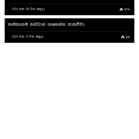
2024 ජන 08 වන සඳුදා
1078
හැමතැනම සන්ධාන ගැහෙන්න සාකච්චා
2024 ජන 01 වන සඳුදා
831