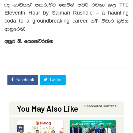
(‘ද ගාඩියන්’ සඟරාවට කෙවින් පවර් රචනා කළ The
Eleventh Hour by Salman Rushdie – a haunting
coda to a groundbreaking career නම් විචාර ලිපිය
ඇසුරෙනි)
අනුර බී. සෙනෙවිරත්න
Facebook
Twitter