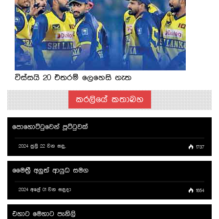
විස්සයි 20 එතරම් ලෙහෙසි නැත
කරලියේ කතාබහ
පොහොට්ටුවෙන් පූට්ටුවක්
2024 ජුලි 22 වන සඳු,
1737
මෛත්‍රී අලුත් ආයුධ සමග
2024 අප්‍රේ 01 වන සඳුදා
1654
එහාට මෙහාට පැනිලි