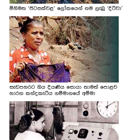
මිහිමත ‘පිටසක්වළ’ ලෝකයෙන් නම ලැබූ ‘දිට්වා’
සැඩපහරට ගිය දියණිය සොයා තාමත් පොළව
හාරන කන්දකැටිය ගම්මානයේ අම්මා