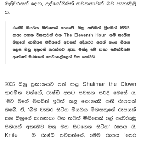
ඔල්වරසන් දෙන, උද්යෝගිමත් නවකතාවක් බව පැහැදිලි
ය.
රුෂ්ඩි මියගිය මිනිසෙක් නොවේ. ඔහු තවමත් ලියමින් සිටියි.
කතා පහක එකතුවක් වන The Eleventh Hour නම් කෘතිය
ඔහුගේ සාහිත්‍ය ජීවිතයේ අවසන් අදියරට අයත් හංස ගීතය
ලෙස ඔහු අදහස් කරන්නට ඇත. මන්ද මේ කතා සමන්විතව
ඇත්තේ මරණයේ සෙවනැල්ලෙන් වන හෙයිනි.
2005 ඔහු ප්‍රකාශයට පත් කළ Shalimar the Clown
ආරම්භ වන්නේ, රුෂ්ඩි අපට පවසන පරිදි මෙසේ ය.
"මට මගේ මනසින් ඉවත් කළ නොහැකි තනි රූපයක්
තිබේ. ඒ, ‘බිම වැතිර සිටින මියගිය මිනිසකුගේ රූපයක්
සහ ඔහුගේ ඝාතකයා වන තවත් මිනිසෙක් ලේ තැවරුණු
පිහියක් අතැතිව ඔහු මත සිටගෙන සිටින’ රූපය යි.
Knife හි රුෂ්ඩි පවසන්නේ, මෙම රූපය ‘පෙර