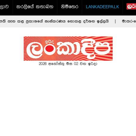
ලාව
කරලියේ කතාබහ
නිම්තෙර
LANKADEEPA.LK
 කළ ප්‍රකාශයේ සංස්කරණය නොකළ දර්ශන ඉල්ලයි
|
මාතර-පොතුවිල් 
2026 අගෝස්තු මස 02 වන ඉරිදා