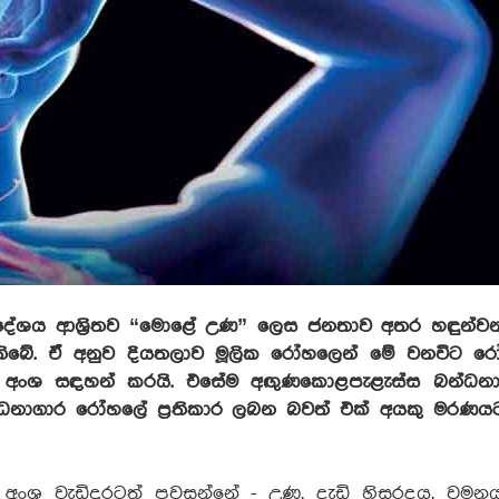
ව ප්‍රදේශය ආශ්‍රිතව “මොළේ උණ” ලෙස ජනතාව අතර හඳුන්
තිබේ. ඒ අනුව දියතලාව මූලික රෝහලෙන් මේ වනවිට රෝග
ය අංශ සඳහන් කරයි. එසේම අඟුණකොළපැළැස්ස බන්ධන
ධනාගාර රෝහලේ ප්‍රතිකාර ලබන බවත් එක් අයකු මරණය
අංශ වැඩිදුරටත් පවසන්නේ - උණ, දැඩි හිසරදය, වමනය