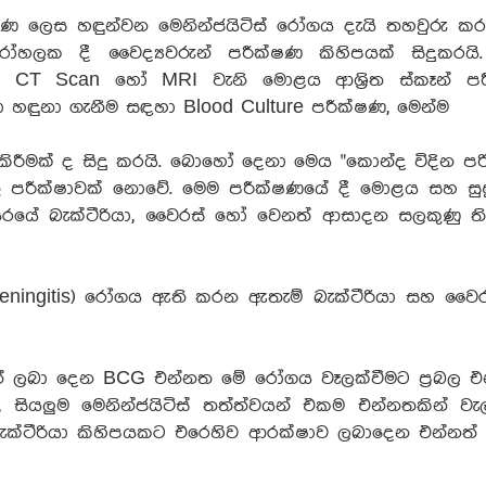
 ලෙස හඳුන්වන මෙනින්ජයිටිස් රෝගය දැයි තහවුරු කර
හලක දී වෛද්‍යවරුන් පරීක්ෂණ කිහිපයක් සිදුකරයි.
, CT Scan හෝ MRI වැනි මොළය ආශ්‍රිත ස්කෑන් පර
යා හඳුනා ගැනීම සඳහා Blood Culture පරීක්ෂණ, මෙන්ම
 කිරීමක් ද සිදු කරයි. බොහෝ දෙනා මෙය "කොන්ද විදින පර
ුතු පරීක්ෂාවක් නොවේ. මෙම පරීක්ෂණයේ දී මොළය සහ සුෂ
රයේ බැක්ටීරියා, වෛරස් හෝ වෙනත් ආසාදන සලකුණු ති
Meningitis) රෝගය ඇති කරන ඇතැම් බැක්ටීරියා සහ වෛ
් ලබා දෙන BCG එන්නත මේ රෝගය වෑලක්වීමට ප්‍රබල එ
 සියලුම මෙනින්ජයිටිස් තත්ත්වයන් එකම එන්නතකින් වැල
ක්ටීරියා කිහිපයකට එරෙහිව ආරක්ෂාව ලබාදෙන එන්නත්