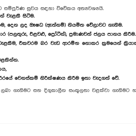
ට සම්පූර්ණ සුවය සඳහා විවේකය අත්‍යවශ්‍යයි.
න් වැළකී සිටීම.
රීම, දෙන ලද ඖෂධ (ඇත්නම්) නියමිත වේලාවට ගැනීම.
 (පලතුරු, එළවළු, ප්‍රෝටීන්), ප්‍රමාණවත් ජලය පානය කිරීම.
ළකීම, එකවරම බර වැඩ ආරම්භ නොකර ක්‍රමයෙන් ක්‍රියා
වළකින්න.
කය,
ීරයේ වෙනස්කම් නිරීක්ෂණය කිරීම ඉතා වැදගත් වේ.
වය ලබා ගැනීමට සහ දිගුකාලීන සංකූලතා වළක්වා ගැනීමට හ