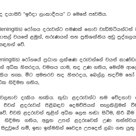
දයාසිරි “ඉරිදා ලංකාදීපය” ට මෙසේ පෑවසීය.
Meningitis) රෝගය දරුවන්ට පමණක් නොව වැඩිහිටියන්ටත් 
සල් වයසේ ළමුන්, තරුණයන් සහ ප්‍රතිශක්තිය අඩු පුද්ගලය
සඳහන් වේ.
ningitis) රෝගයේ ප්‍රධාන ලක්ෂණ දරුවන්ගේ වයස් කාණ්ඩ
වන්ගේ අධික හිසරදය, වමනය යාම, තද උණ ගතිය, මෙන්ම 
ැකිය හැක. මීට අමතරව තද හිසරදය, බෙල්ල තදවීම හෝ
ක නිදිමත ගතිය,
ර්වලතාව දැකිය හැකිය. කුඩා ළදරුවන්ට තම වේදනාව 
එවන් ළදරුවන් පිළිබඳව දෙමව්පියන් සැලකිලිමත් ව
වේ. එවනි ළදරුවන් තුළින් අධික ලෙස හඬා සිටීම, කිරි බීම 
‍ය නිදිමත ගතිය, අලුත උපන් ළදරුවෙක් උණ තත්ත්
සිදුවූයේ නම්, ඉතා ඉක්මනින් වෛද්‍ය උපදෙස් ලබා ගත යුතු