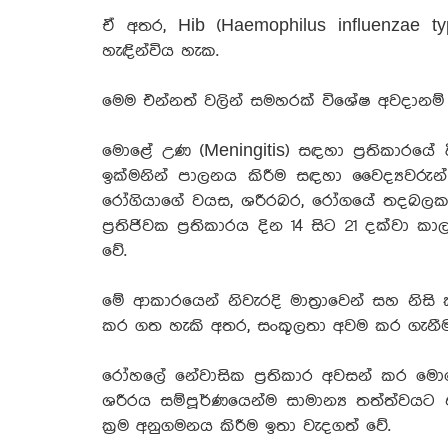
ඒ අතර, Hib (Haemophilus influenzae t
හැඳින්විය හැක.
මෙම එන්නත් වලින් සමහරක් විශේෂ අවදානම්
මොළේ උණ (Meningitis) සඳහා ප්‍රතිකාරයේ 
ඉක්මනින් පාලනය කිරීම සඳහා වෛද්‍යවරුන් ව
රෝගියාගේ වයස, ශරීරබර, රෝගයේ තදබලකම
ප්‍රතිජිවක ප්‍රතිකාරය දින 14 සිට 21 දක්ව
වේ.
මේ ආකාරයෙන් නිවැරදි මාත්‍රාවෙන් සහ නිසි
කර ගත හැකි අතර, සංකූලතා අවම කර ගැනීම
රෝහලේ නේවාසික ප්‍රතිකාර අවසන් කර මොළ
ශරීරය සම්පූර්ණයෙන්ම සාමාන්‍ය තත්ත්වයට 
ක්‍රම අනුගමනය කිරීම ඉතා වැදගත් වේ.