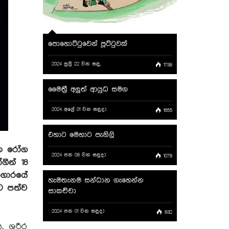
පොහොට්ටුවෙන් පූට්ටුවක්
2024 ජුලි 22 වන සඳු,
1738
මෛත්‍රී අලුත් ආයුධ සමග
2024 අප්‍රේ 01 වන සඳුදා
1655
එහාට මෙහාට පැනිලි
වන රෝග
2024 ජන 08 වන සඳුදා
1078
ීන් 18
ාගාරයේ
හැමතැනම සන්ධාන ගැහෙන්න
ට පත්ව
සාකච්චා
2024 ජන 01 වන සඳුදා
832
, ශරීර