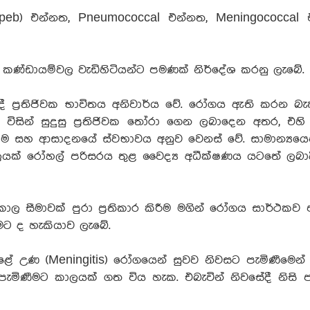
ypeb) එන්නත, Pneumococcal එන්නත, Meningococcal 
 කණ්ඩායම්වල වැඩිහිටියන්ට පමණක් නිර්දේශ කරනු ලැබේ.
දී ප්‍රතිජිවක භාවිතය අනිවාර්ය වේ. රෝගය ඇති කරන බැක්
ිසින් සුදුසු ප්‍රතිජිවක තෝරා ගෙන ලබාදෙන අතර, එහි ම
 සහ ආසාදනයේ ස්වභාවය අනුව වෙනස් වේ. සාමාන්‍යයෙ
ා කාලයක් රෝහල් පරිසරය තුළ වෛද්‍ය අධීක්ෂණය යටතේ ලබාද
 කාල සීමාවක් පුරා ප්‍රතිකාර කිරීම මගින් රෝගය සාර්ථක
ට ද හැකියාව ලැබේ.
ේ උණ (Meningitis) රෝගයෙන් සුවව නිවසට පැමිණීමෙන් 
පැමිණීමට කාලයක් ගත විය හැක. එබැවින් නිවසේදී නිසි පර