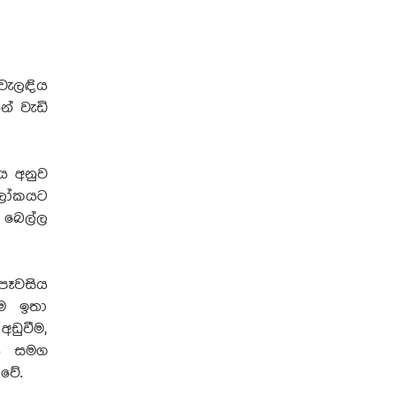
වැලඳිය
න් වැඩි
ය අනුව
ආලෝකයට
 බෙල්ල
පෑවසිය
ීම ඉතා
අඩුවීම,
වය සමග
 වේ.