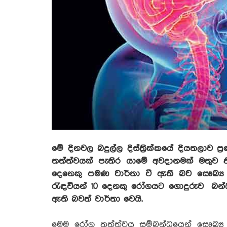
මේ දිනවල බදුල්ල දිස්ත්‍රික්කයේ දියතලා
තත්ත්වයක් පැතිර යාමේ අවදානමක් මතුව 
දෙනෙකු පමණ වාර්තා වී ඇති බව සෞඛ්‍
රැඳවියන් 10 දෙනකු රෝගයට ගොදුරුව බන්
ඇති බවත් වාර්තා වෙයි.
මෙම රෝග තත්ත්වය සම්බන්ධයෙන් සෞඛ්‍ය 