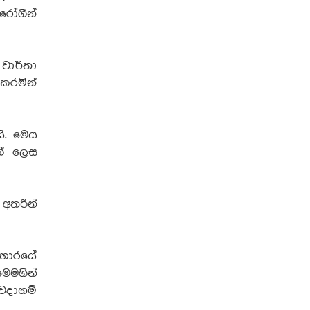
රෝගීන්
වාර්තා
කරමින්
ි. මෙය
ක් ලෙස
අතරින්
වහාරයේ
ෙමගින්
වදානම්