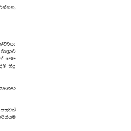
එන්නත,
ටීරියා
ාත්‍රාව
න් මෙම
ීම සිදු
ව පාලනය
පසුවත්
ිස්සම්