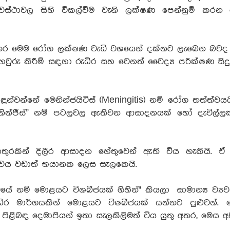
්ථාවල සිහි විකල්වීම වැනි ලක්ෂණ පෙන්නුම් කරන 
 අතර මෙම රෝග ලක්ෂණ වැඩි වශයෙන් දක්නට ලැබෙන බවද 
ුරු කිරීම් සඳහා රුධිර සහ වෙනත් වෛද්‍ය පරීක්ෂණ සිදු
්වන්නේ මෙනින්ජයිටිස් (Meningitis) නම් රෝග තත්ත්වයය
න්ජීස්” නම් පටලවල ඇතිවන ආසාදනයක් හෝ දැවිල්ල
රකින් දිලීර ආසාදන හේතුවෙන් ඇති විය හැකියි. ඒ 
ත්ත්වය වඩාත් භයානක ලෙස සැලකෙයි.
යේ නම් මොළයට විශබීජයක් ගිහින්" කියලා සාමාන්‍ය ව්‍ය
ර මාර්ගයකින් මොළයට විෂබීජයක් යන්නට පුළුවන්. ම
ිළිබඳ දෙමාපියන් ඉතා සැලකිලිමත් විය යුතු අතර, මෙය අ