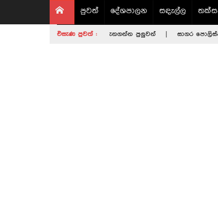
පුවත්
දේශපාලන
සඳැල්ල
තක්ස
නඥයන්ගේ සියලු වත්කම් දැනගන්න පුලුවන්
එසැණ පුවත් :
|
සාගර පොලිස්පති ගැන