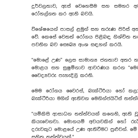
දුර්වලතාව, ඇස් වෙහෙසීම සහ සමහර අවස
රෝහල්ගත කර ඇති බවයි.
විශේෂයෙන් පාසල් ළමුන් සහ තරුණ පිරිස්
වේ. කෙසේ වෙතත් රෝගය පිළිබඳ නිශ්චිත තහව
පවතින බව සෞඛ්‍ය අංශ සඳහන් කරයි.
“මොළේ උණ” ලෙස සාමාන්‍ය ජනතාව අතර හඳුන
මොළය සහ සුෂුම්නාව ආවරණය කරන “මෙනි
වෛද්‍යවරු පැහැදිලි කරති.
මෙම රෝගය වෛරස්, බැක්ටීරියා හෝ කලාතු
බැක්ටීරියා මගින් ඇතිවන මෙනින්ජයිටිස් ත
“යම්කිසි ආසාධන තත්ත්වයක් කනෙහි, ඇති වූ
කියැවෙනවා. මොනයම් අවයවකින් හෝ රුධි
දරුවකුට මොළයේ උණ ඇතිවීමට පුළුවන්. මේ ප
සහිත තත්ත්වයක්."