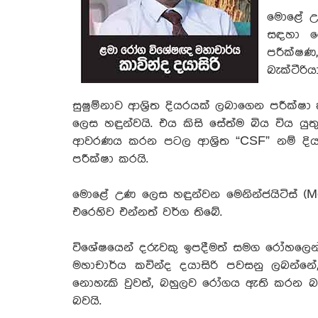
මොළේ උණ
සඳහා රෝ
පරීක්ෂණ
බැක්ටීරි
සුෂුම්නාව ආශ්‍රිත දියරයක් ලබාගෙන පරීක්ෂා
ලෙස හඳුන්වයි. එය කිසි සේත්ම බිය විය ය
ආවරණය කරන පටල ආශ්‍රිත “CSF” නම් දිය
පරීක්ෂා කරයි.
මොළේ උණ ලෙස හඳුන්වන මෙනින්ජයිටිස් (
එරෙහිව එන්නත් වර්ග තිබේ.
විශේෂයෙන් දරුවකු ඉපදීමත් සමග රෝහලෙන
මහාචාර්ය කවින්ද දයාසිරි පවසනු ලබන්නේ,
නොහැකි වුවත්, බහුලව රෝගය ඇති කරන බැ
බවයි.