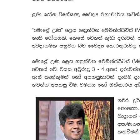
ළමා රෝග විශේෂඥ වෛද්‍ය මහාචාර්ය කවින්ද 
“මොළේ උණ” ලෙස හඳුන්වන මෙනින්ජයිටිස් (
හැකි රෝගයකි. කෙසේ වෙතත් කුඩා දරුවන්, පා
අවදානමක පසුවන බව වෛද්‍ය තොරතුරුවල 
මොළේ උණ ලෙස හඳුන්වන මෙනින්ජයිටිස් (Me
වෙනස් වේ. වයස අවුරුදු 3 - 4 අතර දරු
ඇස් කැක්කුමක් හෝ අපහසුතාවක් දැනීම ද
නවන්න අපහසු වීම, වමනය හෝ ඔක්කාරය අධි
ශරීර දු
නොහැක. 
වෑදාගත් 
අසාමාන්
කහවීමක් 