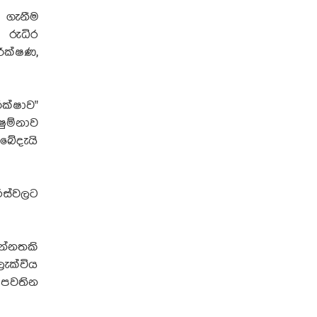
 ගැනීම
 රුධිර
ීක්ෂණ,
ික්ෂාව"
ුම්නාව
බේදැයි
රස්වලට
න්නතකි
ැක්විය
 පවතින