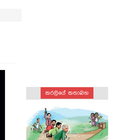
කරලියේ කතාබහ