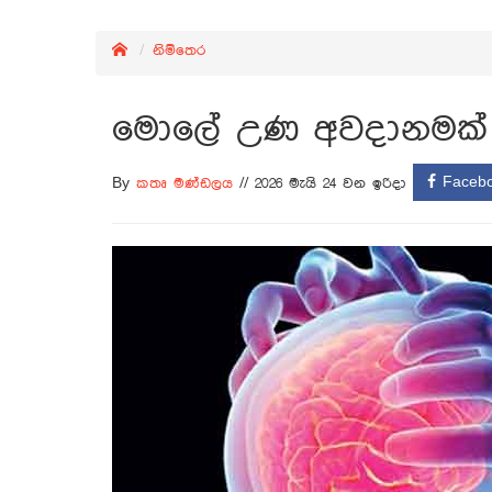
නිම්තෙර
මොලේ උණ අවදානමක්
Faceb
By
කතෘ මණ්ඩලය
//
2026 මැයි 24 වන ඉරිදා