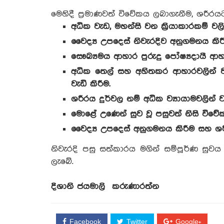
මෙහිදී ප්‍රමාණවත් විවේකය ලබාගැනීම, ශරීරය
අධික වැඩ, මහන්සි වන ක්‍රියාකාරකම් වලි
වෛද්‍ය උපදෙස් නිවැරදිව අනුගමනය කි
සෞඛ්‍යමය ආහාර පුරුදු පෝෂ්‍යදායී ආහාර
අධික තෙල් සහ අහිතකර ආහාරවලින් වැ
වැඩි කිරීම.
ශරීරය දුර්වල නම් අධික ව්‍යායාමවලින් 
මොළේ උණෙන් සුව වූ පසුවත් නිසි විවේ
වෛද්‍ය උපදෙස් අනුගමනය කිරීම සහ ශර
නිවැරදි පසු සත්කාරය මගින් සම්පූර්ණ සු
ලැබේ.
දිශානි ජයමාලි
කරුණාරත්න
Facebook
Twitter
Google+