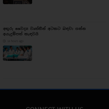
අතුරු වෛද්‍ය වෘත්තීන් අටකට බඳවා ගන්න
අයැදුම්පත් කැඳවයි
14 hours ago