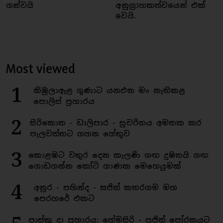
ගන්වයි
අනුග්‍රාහකත්වයෙන් එක්
වෙයි.
Most viewed
1
කිඹුලාඇළ ගුණාට යනඑන මං නැතිකළ
පොලිස් ප්‍රහාරය
2
සිරිකොත - ඩාලිපාර - සුචරිතය අමතක කර
පැලවත්තට ගහන හේතුව
3
කොළඹට වතුර දෙන කැලණි ගඟ දුෂිතයි ගඟ
ගොඩගන්න කෝටි ගාණක මෙහෙයුමක්
4
අනුර - පහින්ද - සජිත් කතරගම මහ
පෙරහරේ එකට
පාස්කු දා ප්‍රහාරය: හේමසිරි - පූජිත් පෝරකයට