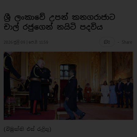
ශ්‍රී ලංකාවේ උපන් කනගරාජාට
චාල් රජුගෙන් නයිටි පදවිය
-
2026 ජූලි 09 | පෙ.ව. 11:59
Share
2
(විමුක්ති එස් රුද්‍රිගු)