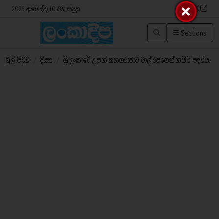
2026 අගෝස්තු 10 වන සඳුදා
Sections
මුල් පිටුව
/
දියත
/
ශ්‍රී ලංකාවේ උපන් කනගරාජාට චාල් රජුගෙන් නයිටි පදවිය..