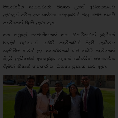
මහාචාර්ය කනගරාජා මහතා උසස් අධ්‍යාපනයට
ලබාදුන් අමිල දායකත්වය වෙනුවෙන් ඔහු මෙම නයිට්
පදවියෙන් පිදුම් ලබා ඇත.
සිය පවුලේ සාමාජිකයන් සහ හිතමිතුරන් ඉදිරියේ
චාල්ස් රජුගෙන්, නයිට් පදවියකින් පිදුම් ලැබීමට
හැකිවීම තමන් ලද ගෞරවයක් බව නයිට් පදවියෙන්
පිදුම් ලැබීමෙන් අනතුරුව අදහස් දක්වමින් මහාචාර්ය
ශ්‍රීමත් නිෂාන් කනගරාජා මහතා ප්‍රකාශ කර ඇත.