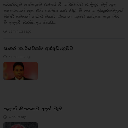
මොරවැව පන්කුළම රජයේ වී ගබඩාවට එල්ලවූ වල් අලි
ප්‍රහාරයෙන් පසු එහි ගබඩා කර තිබූ වී තොග ත්‍රිකුණාමලයේ
පිහිටි වෙනත් ගබඩාවකට රැගෙන යෑමට කටයුතු කළ බව
වී අලෙවි මණ්ඩලය කියයි...
31 minutes ago
සාගර කාරියවසම් අත්අඩංගුවට
51 minutes ago
පළාත් කීපයකට අදත් වැසි
4 hours ago