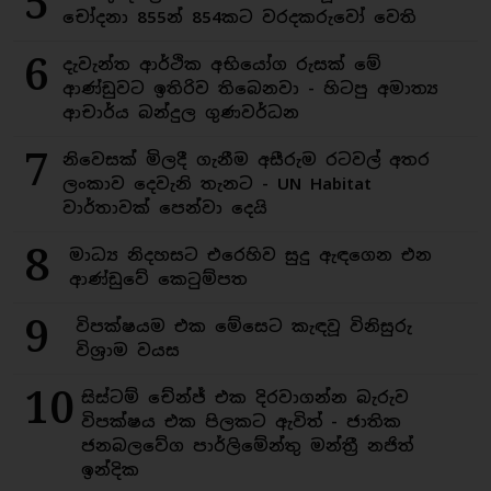
5
චෝදනා 855න් 854කට වරදකරුවෝ වෙති
6
දැවැන්ත ආර්ථික අභියෝග රුසක් මේ
ආණ්ඩුවට ඉතිරිව තිබෙනවා - හිටපු අමාත්‍ය
ආචාර්ය බන්දුල ගුණවර්ධන
7
නිවෙසක් මිලදී ගැනීම අසීරුම රටවල් අතර
ලංකාව දෙවැනි තැනට - UN Habitat
වාර්තාවක් පෙන්වා දෙයි
8
මාධ්‍ය නිදහසට එරෙහිව සුදු ඇඳගෙන එන
ආණ්ඩුවේ කෙටුම්පත
9
විපක්ෂයම එක මේසෙට කැඳවූ විනිසුරු
විශ්‍රාම වයස
10
සිස්ටම් චේන්ජ් එක දිරවාගන්න බැරුව
විපක්ෂය එක පිලකට ඇවිත් - ජාතික
ජනබලවේග පාර්ලිමේන්තු මන්ත්‍රී නජිත්
ඉන්දික