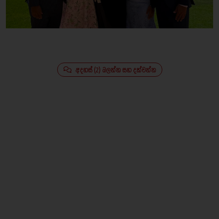
අදහස් (2) බලන්න සහ දක්වන්න