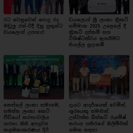
රට වෙනුවෙන් පොදු රද
ඩයලොග් ශ්‍රී ලංකා ක්‍රිකට්
මඩුලු රන්-රිදී දිනූ පුතුන්ට
සම්මාන 2025 උළෙලේ දී
ඩයලොග් උපහාර
ක්‍රිකට් දස්කම් සහ
විශිෂ්ටත්වය ඇගයීමට
සියල්ල සූදානම්
නෙස්ලේ ලංකා සමාගම,
දැයට ආදර්ශයක් වෙමින්,
සමස්ත ලංකා කෙටි
ශූරයෙකු සමඟින්:
වීඩියෝ තරඟාවලිය
උස්වත්ත බිස්කට් රුමේෂ්
හරහා නිසි අපද්‍රව්‍ය
තරංග පතිරගේ ඔලිම්පික්
කළමනාකරණය දිරි
ගමන සඳහා