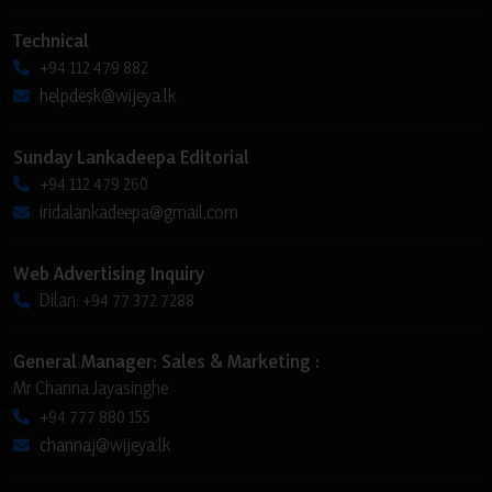
Technical
+94 112 479 882
helpdesk@wijeya.lk
Sunday Lankadeepa Editorial
+94 112 479 260
iridalankadeepa@gmail.com
Web Advertising Inquiry
Dilan: +94 77 372 7288
General Manager: Sales & Marketing :
Mr Channa Jayasinghe
+94 777 880 155
channaj@wijeya.lk