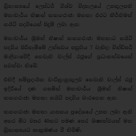
බ්‍රිතාන්‍යයේ ලෙස්ටර් විශ්ව විද්‍යාලයේ උපකුලපති
මහාචාර්ය නිෂාන් කනගරාජා මහතා එරට කීර්තිමත්
නයිට් පදවියෙන් පිදුම් ලබා ඇත.
මහාචාර්ය ශ්‍රීමත් නිෂාන් කනගරාජා මහතාට නයිට්
පදවිය පිරිනැමීමේ උත්සවය පසුගිය 7 වැනිදා වින්ඩ්සර්
මාළිගාවේදී තෙවැනි චාල්ස් රජුගේ ප්‍රධානත්වයෙන්
පවත්වා තිබේ.
එහිදී සම්ප්‍රදායික චාරිත්‍රානුකූලව තෙවැනි චාල්ස් රජු
ඉදිරියේ දණ ගසමින් මහාචාර්ය ශ්‍රීමත් නිෂාන්
කනගරාජා මහතා නයිට් පදවිය බාරගෙන ඇත.
කනගරාජා මහතා යාපනය ප්‍රදේශයේ උපත ලබා ඇති
අතර මීට වසර 40කට පමණ පෙර ශිෂ්‍යත්වයක් මත
බ්‍රිතාන්‍යයට සංක්‍රමණය වී තිබිණි.