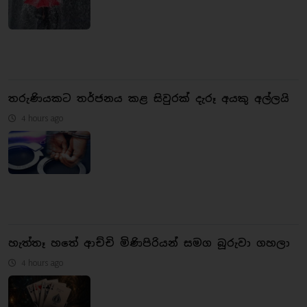
තරුණියකට තර්ජනය කළ සිවුරක් දැරූ අයකු අල්ලයි
4 hours ago
හැත්තෑ හතේ ආච්චි මිණිපිරියන් සමග බූරුවා ගහලා
4 hours ago