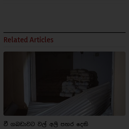
Related Articles
වී ගබඩාවට වල් අලි පහර දෙති