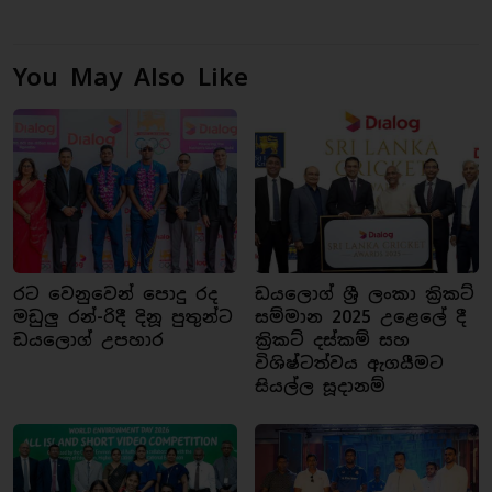
You May Also Like
රට වෙනුවෙන් පොදු රද
ඩයලොග් ශ්‍රී ලංකා ක්‍රිකට්
මඩුලු රන්-රිදී දිනූ පුතුන්ට
සම්මාන 2025 උළෙලේ දී
ඩයලොග් උපහාර
ක්‍රිකට් දස්කම් සහ
විශිෂ්ටත්වය ඇගයීමට
සියල්ල සූදානම්