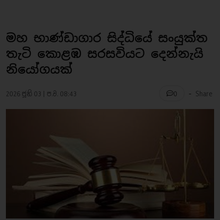
මහ භාණ්ඩාගාර සිද්ධියේ සංයුක්ත
තැටි කොළඹ සරසවියට දෙන්නැයි
නියෝගයක්
-
2026 ජූනි 03 | ප.ව. 08:43
Share
0