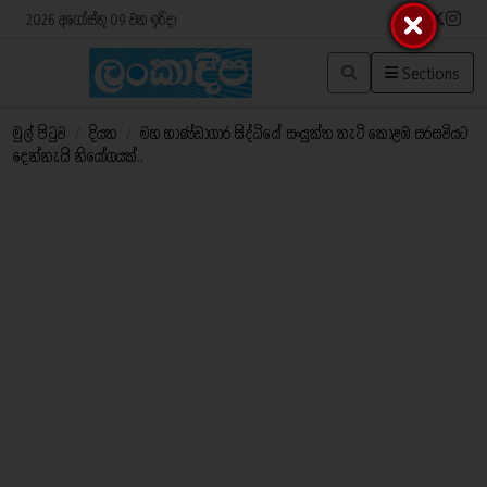
2026 අගෝස්තු 09 වන ඉරිදා
Sections
මුල් පිටුව
/
දියත
/
මහ භාණ්ඩාගාර සිද්ධියේ සංයුක්ත තැටි කොළඹ සරසවියට
දෙන්නැයි නියෝගයක්..