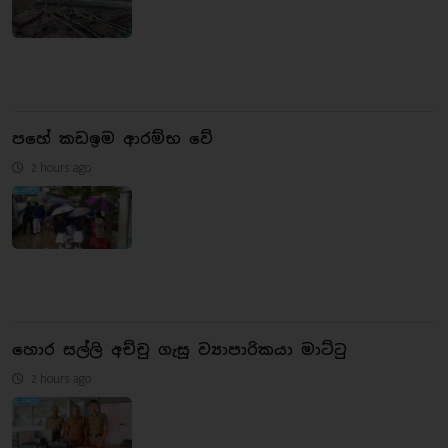
පහේ කඩඉම ආරම්භ වේ
2 hours ago
හොර සල්ලි අච්චු ගැසූ ව්‍යාපාරිකයා මාට්ටු
2 hours ago