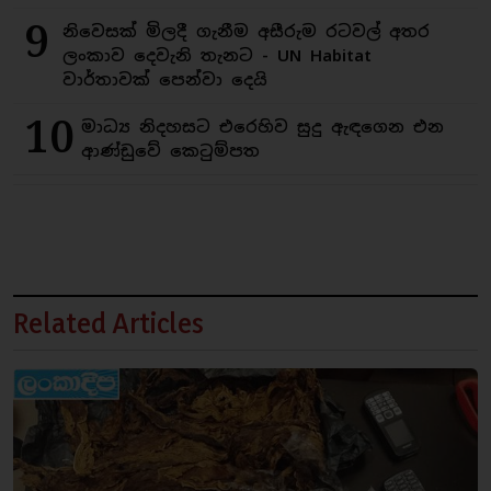
9
නිවෙසක් මිලදී ගැනීම අසීරුම රටවල් අතර
ලංකාව දෙවැනි තැනට - UN Habitat
වාර්තාවක් පෙන්වා දෙයි
10
මාධ්‍ය නිදහසට එරෙහිව සුදු ඇඳගෙන එන
ආණ්ඩුවේ කෙටුම්පත
Related Articles