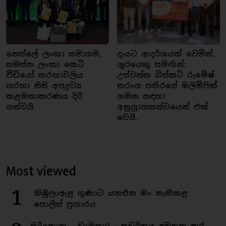
නෙස්ලේ ලංකා සමාගම,
දැයට ආදර්ශයක් වෙමින්,
සමස්ත ලංකා කෙටි
ශූරයෙකු සමඟින්:
වීඩියෝ තරඟාවලිය
උස්වත්ත බිස්කට් රුමේෂ්
හරහා නිසි අපද්‍රව්‍ය
තරංග පතිරගේ ඔලිම්පික්
කළමනාකරණය දිරි
ගමන සඳහා
ගන්වයි
අනුග්‍රාහකත්වයෙන් එක්
වෙයි.
Most viewed
1
කිඹුලාඇළ ගුණාට යනඑන මං නැතිකළ
පොලිස් ප්‍රහාරය
සිරිකොත - ඩාලිපාර - සුචරිතය අමතක කර