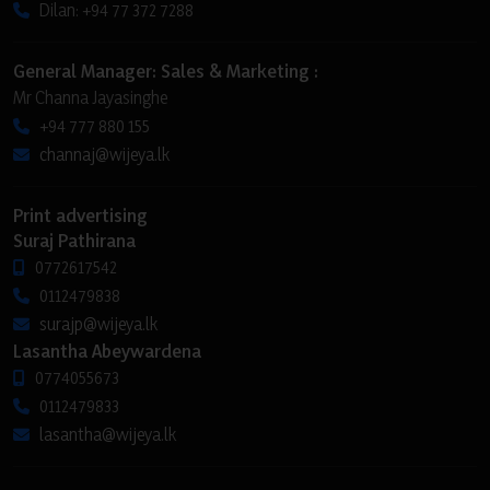
Dilan: +94 77 372 7288
General Manager: Sales & Marketing :
Mr Channa Jayasinghe
+94 777 880 155
channaj@wijeya.lk
Print advertising
Suraj Pathirana
0772617542
0112479838
surajp@wijeya.lk
Lasantha Abeywardena
0774055673
0112479833
lasantha@wijeya.lk