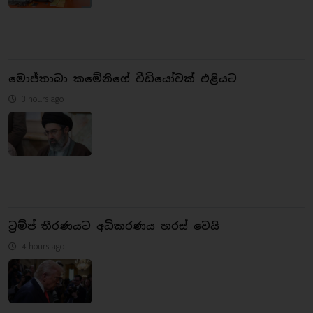
මොජ්තාබා කමේනිගේ වීඩියෝවක් එළියට
3 hours ago
ට්‍රම්ප් තීරණයට අධිකරණය හරස් වෙයි
4 hours ago