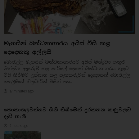
මැගසින් බන්ධනාගාරය අයිස් විසි කළ
දෙදෙනකු අල්ලයි
බොරැල්ල මැගසින් බන්ධනාගාරයට අයිස් මත්ද්‍රව්‍ය ඇතුළු
මත්ද්‍රව්‍ය ඇසුරුම් කළ පාර්සල් දෙකක් බන්ධානාගරය තුළට
විසි කිරීමට උත්සාහ කළ සැකකරුවන් දෙදෙනෙක් බොරැල්ල
පොලිසියේ නිලධාරීන් විසින් අත..
17 minutes ago
කොකාගලවත්තට ගිනි තිබීමෙන් දුරකතන කණුවලට
දැඩි හානි
2 hours ago