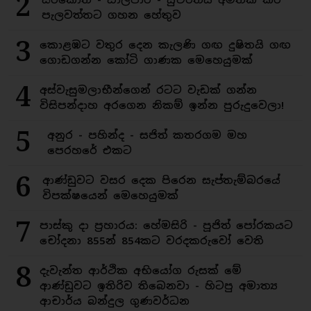
2
පැලවත්තට ගහන හේතුව
3
කොළඹට වතුර දෙන කැලණි ගඟ දුෂිතයි ගඟ
ගොඩගන්න කෝටි ගාණක මෙහෙයුමක්
4
අස්වැසුමලාභීන්ගෙන් රටට වැඩක් ගන්න
විසිපන්දාහ අරගෙන නිකම් ඉන්න පුරුදුවෙලා!
5
අනුර - පහින්ද - සජිත් කතරගම මහ
පෙරහරේ එකට
6
ආණ්ඩුවට වසර දෙක පිරෙන සැප්තැම්බරයේ
විපක්ෂයෙන් මෙහෙයුමක්
7
පාස්කු දා ප්‍රහාරය: හේමසිරි - පූජිත් පෝරකයට
චෝදනා 855න් 854කට වරදකරුවෝ වෙති
8
දැවැන්ත ආර්ථික අභියෝග රුසක් මේ
ආණ්ඩුවට ඉතිරිව තිබෙනවා - හිටපු අමාත්‍ය
ආචාර්ය බන්දුල ගුණවර්ධන