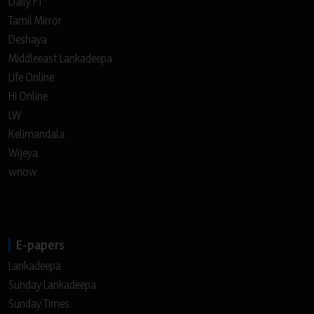
Daily FT
Tamil Mirror
Deshaya
Middleeast Lankadeepa
Life Online
Hi Online
LW
Kelimandala
Wijeya
wnow
E-papers
Lankadeepa
Sunday Lankadeepa
Sunday Times