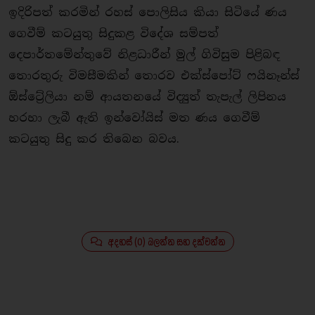
ඉදිරිපත් කරමින් රහස් පොලිසිය කියා සිටියේ ණය
ගෙවීම් කටයුතු සිදුකළ විදේශ සම්පත්
දෙපාර්තමේන්තුවේ නිළධාරීන් මුල් ගිවිසුම පිළිබඳ
තොරතුරු විමසීමකින් තොරව එක්ස්පෝට් ෆයිනෑන්ස්
ඕස්ට්‍රේලියා නම් ආයතනයේ විද්‍යුත් තැපැල් ලිපිනය
හරහා ලැබී ඇති ඉන්වෝයිස් මත ණය ගෙවීම්
කටයුතු සිදු කර තිබෙන බවය.
අදහස් (0) බලන්න සහ දක්වන්න