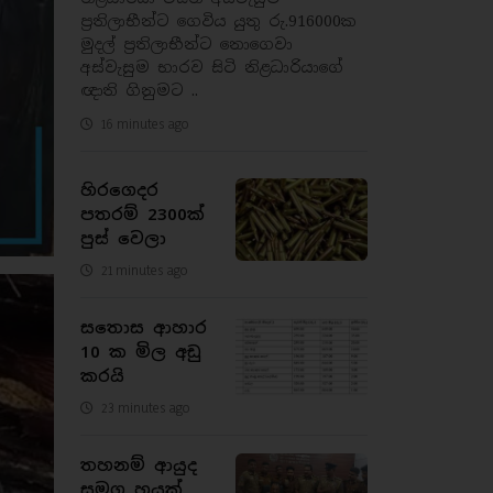
ප්‍රතිලාභීන්ට ගෙවිය යුතු රු.916000ක
මුදල් ප්‍රතිලාභීන්ට නොගෙවා
අස්වැසුම භාරව සිටි නිළධාරියාගේ
ඥාති ගිනුමට ..
16 minutes ago
හිරගෙදර
පතරම් 2300ක්
පුස් වෙලා
21 minutes ago
සතොස ආහාර
10 ක මිල අඩු
කරයි
23 minutes ago
තහනම් ආයුද
සමග හයක්