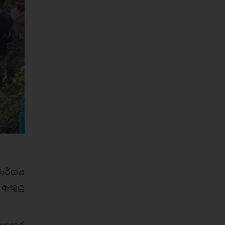
මාර්ගය
 ඇතුලු