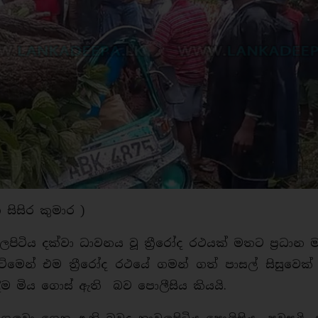
විරත්න සහ සිසිර කුමාර )
ලපිටිය දක්වා ධාවනය වූ ත්‍රීරෝද රථයක් මතට ප්‍රධාන 
ැටිමෙන් එම ත්‍රීරෝද රථයේ ගමන් ගත් පාසල් සිසුවෙක්
දීම මිය ගොස් ඇති බව පොලීසිය කියයි.