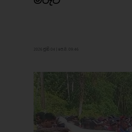
මරුට
2026 ජූනි 04 | පෙ.ව. 09:46