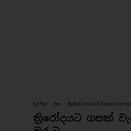
මුල් පිටුව
/
දියත
/
ත්‍රිරෝදයට ගසක් වැටී සිසුවෙක් ඇතුළු තු
ත්‍රිරෝදයට ගසක් වැ