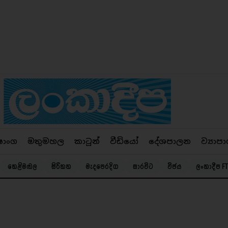
ෂාංග
මතුමහල
කාටූන්
වීඩියෝ
දේශපාලන
ව්‍යාපා
කෙළිමඬල
සිරිකත
මැදපෙරදිග
සාරවිට
විජය
ලංකාදීප FT