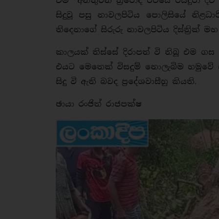
එම අනතුරින් ත්‍රීරෝද රථයේ රියදුරා 
සිදුවූ පසු නාවලපිටිය පොලිසියේ නිළ
තිදෙනාගේ සිරුරු නාවලපිටිය දිස්ත්‍රි
කාලයක් තිස්සේ දිරාපත් වි තිබූ එම ග
එයට මෙතෙක් විසදුම් නොලැබිම හමුවේ 
සිදු වි ඇති බවද ප්‍රදේශවාසීහු කියති.
ඡායා රංජිත් රාජපක්ෂ