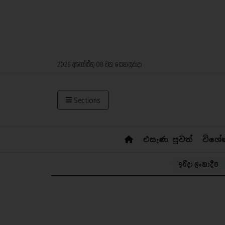
2026 අගෝස්තු 08 වන සෙනසුරාදා
Sections
එසැණ පුවත්
විශේ
ඉරිදා ලංකාදීප