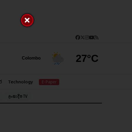
27°C
Colombo
ර
Technology
E-Paper
ලංකාදීප TV