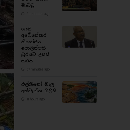
මාට්ටු
31 minutes ago
ශානි
අබේසේකර
නියෝජ්‍ය
පොලිස්පති
ධුරයට උසස්
කරයි
57 minutes ago
එල්නිනෝ මාලු
අස්වැන්න ගිලියි
11 hours ago