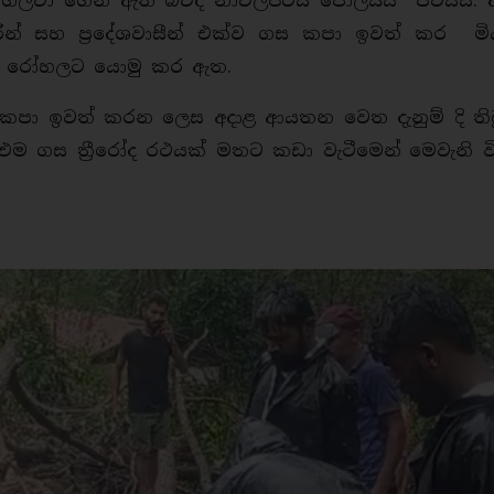
දිවි ගලවා ගෙන ඇති බවද නාවලපිටිය පොලිසිය පවසයි.
ධාරින් සහ ප්‍රදේශවාසීන් එක්ව ගස කපා ඉවත් කර මි
ක් මහ රෝහලට යොමු කර ඇත.
ස කපා ඉවත් කරන ලෙස අදාළ ආයතන වෙත දැනුම් දි ති
එම ගස ත්‍රීරෝද රථයක් මතට කඩා වැටීමෙන් මෙවැනි ව