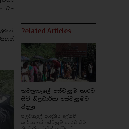
 අනතුර
ය ගිය
Related Articles
බුණත්,
ිපතක්
තවලකැලේ අස්වැසුම භාරව
සිටි නිළධාරියා අස්වැසුමට
විදලා
තලවකැලේ ප්‍රාදේශීය ලේකම්
කාර්යාලයේ අස්වැසුම භාරව සිටි
නිළධාරියා විසින් අස්වැසුම