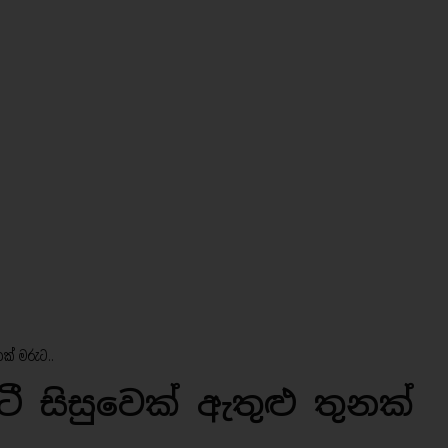
නක් මරුට..
ටී සිසුවෙක් ඇතුළු තුනක්