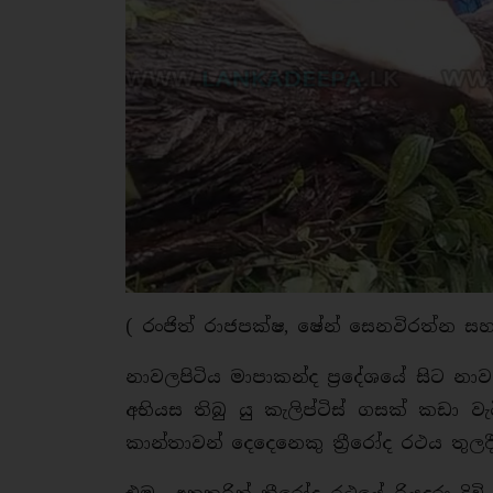
( රංජිත් රාජපක්ෂ, ෂේන් සෙන
නාවලපිටිය මාපාකන්ද ප්‍රදේශයේ සිට නාව
අභියස තිබු යු කැලිප්ටිස් ගසක් කඩා ව
කාන්තාවන් දෙදෙනෙකු ත්‍රීරෝද රථය තුල