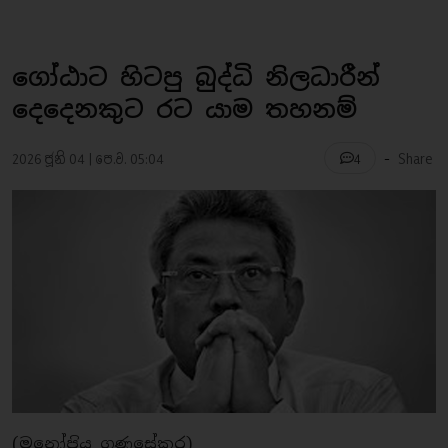
ගෝඨාට හිටපු බුද්ධි නිලධාරීන්
දෙදෙනකුට රට යාම තහනම්
-
2026 ජූනි 04 | පෙ.ව. 05:04
Share
4
(මනෝප‍්‍රිය ගුණසේකර)