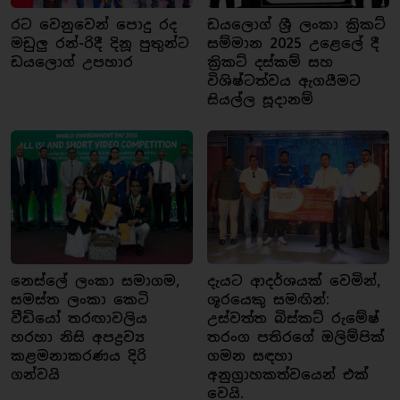
රට වෙනුවෙන් පොදු රද
ඩයලොග් ශ්‍රී ලංකා ක්‍රිකට්
මඩුලු රන්-රිදී දිනූ පුතුන්ට
සම්මාන 2025 උළෙලේ දී
ඩයලොග් උපහාර
ක්‍රිකට් දස්කම් සහ
විශිෂ්ටත්වය ඇගයීමට
සියල්ල සූදානම්
නෙස්ලේ ලංකා සමාගම,
දැයට ආදර්ශයක් වෙමින්,
සමස්ත ලංකා කෙටි
ශූරයෙකු සමඟින්:
වීඩියෝ තරඟාවලිය
උස්වත්ත බිස්කට් රුමේෂ්
හරහා නිසි අපද්‍රව්‍ය
තරංග පතිරගේ ඔලිම්පික්
කළමනාකරණය දිරි
ගමන සඳහා
ගන්වයි
අනුග්‍රාහකත්වයෙන් එක්
වෙයි.