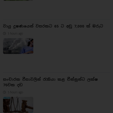
වායු දූෂණයෙන් වසරකට 65 ට අඩු 7,000 ක් මරුට
5 hours ago
සංචාරක වීසාවලින් රැකියා කළ චීන්නුන්ට ලක්ෂ
70වක දඩ
5 hours ago