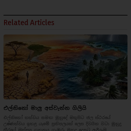
Related Articles
එල්නිනෝ මාලු අස්වැන්න ගිලියි
එල්නිනෝ තත්වය සමඟ මුහුදේ මතුපිට ජල ස්ථරයේ
උෂ්ණත්වය ඉහළ යෑමේ ප්‍රතිපලයක් ලෙස දිවයින වටා මුහුදු
තීරයේ මත්ස්‍ය ගහනය ගැඹුරු මුහුද දෙසට ඇදීයෑම