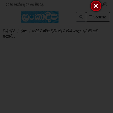
2026 අගෝස්තු 07 වන සිකුරාදා
Sections
මුල් පිටුව
/
දියත
/
ගෝඨාට හිටපු බුද්ධි නිලධාරීන් දෙදෙනකුට රට යාම
තහනම්..