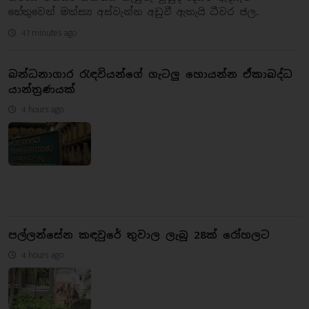
හේතුවෙන් මත්ස්‍ය අස්වැන්න අඩුවී ඇතැයි ධීවර ජල..
47 minutes ago
බන්ධනාගාර රැඳවියන්ගේ ගැටලු හොයන්න ඒකාබද්ධ
යාන්ත්‍රණයක්
4 hours ago
පල්ලන්සේන කඳවුරේ තුවාල ලැබූ 28ක් රෝහලට
4 hours ago