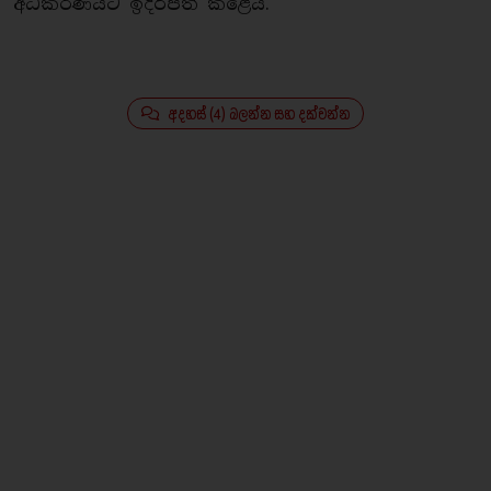
අධිකරණයට ඉදිරිපත් කළේය.
අදහස් (4) බලන්න සහ දක්වන්න