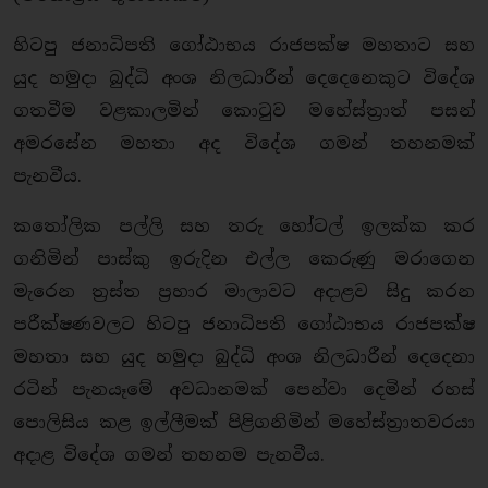
හිටපු ජනාධිපති ගෝඨාභය රාජපක්ෂ මහතාට සහ
යුද හමුදා බුද්ධි අංශ නිලධාරීන් දෙදෙනෙකුට විදේශ
ගතවීම වළකාලමින් කොටුව මහේස්ත‍්‍රාත් පසන්
අමරසේන මහතා අද විදේශ ගමන් තහනමක්
පැනවීය.
කතෝලික පල්ලි සහ තරු හෝටල් ඉලක්ක කර
ගනිමින් පාස්කු ඉරුදින එල්ල කෙරුණු මරාගෙන
මැරෙන ත‍්‍රස්ත ප‍්‍රහාර මාලාවට අදාළව සිදු කරන
පරීක්ෂණවලට හිටපු ජනාධිපති ගෝඨාභය රාජපක්ෂ
මහතා සහ යුද හමුදා බුද්ධි අංශ නිලධාරීන් දෙදෙනා
රටින් පැනයෑමේ අවධානමක් පෙන්වා දෙමින් රහස්
පොලිසිය කළ ඉල්ලීමක් පිළිගනිමින් මහේස්ත‍්‍රාතවරයා
අදාළ විදේශ ගමන් තහනම පැනවීය.