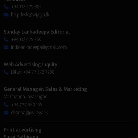
+94 112 479 882
helpdesk@wijeya.lk
Sunday Lankadeepa Editorial
+94 112 479 260
iridalankadeepa@gmail.com
Web Advertising Inquiry
Dilan: +94 77 372 7288
General Manager: Sales & Marketing :
Mr Channa Jayasinghe
+94 777 880 155
channaj@wijeya.lk
Print advertising
Suraj Pathirana