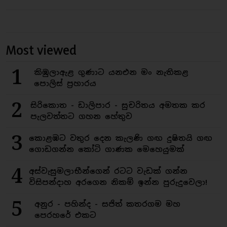
Most viewed
1
කිඹුලාඇළ ගුණාට යනඑන මං නැතිකළ
පොලිස් ප්‍රහාරය
2
සිරිකොත - ඩාලිපාර - සුචරිතය අමතක කර
පැලවත්තට ගහන හේතුව
3
කොළඹට වතුර දෙන කැලණි ගඟ දුෂිතයි ගඟ
ගොඩගන්න කෝටි ගාණක මෙහෙයුමක්
4
අස්වැසුමලාභීන්ගෙන් රටට වැඩක් ගන්න
විසිපන්දාහ අරගෙන නිකම් ඉන්න පුරුදුවෙලා!
5
අනුර - පහින්ද - සජිත් කතරගම මහ
පෙරහරේ එකට