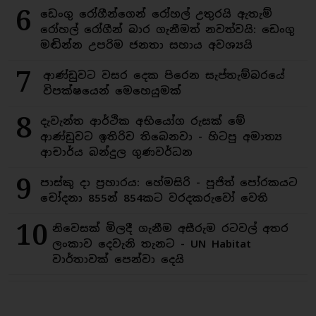
6
ඩෙංගු රෝගීන්ගෙන් රෝහල් උතුරයි ඇතැම්
රෝහල් රෝගීන් බාර ගැනීමත් නවත්වයි: ඩෙංගු
මඬින්න උපරිම ජනතා සහාය අවශ්‍යයි
7
ආණ්ඩුවට වසර දෙක පිරෙන සැප්තැම්බරයේ
විපක්ෂයෙන් මෙහෙයුමක්
8
දැවැන්ත ආර්ථික අභියෝග රුසක් මේ
ආණ්ඩුවට ඉතිරිව තිබෙනවා - හිටපු අමාත්‍ය
ආචාර්ය බන්දුල ගුණවර්ධන
9
පාස්කු දා ප්‍රහාරය: හේමසිරි - පූජිත් පෝරකයට
චෝදනා 855න් 854කට වරදකරුවෝ වෙති
10
නිවෙසක් මිලදී ගැනීම අසීරුම රටවල් අතර
ලංකාව දෙවැනි තැනට - UN Habitat
වාර්තාවක් පෙන්වා දෙයි