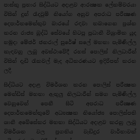
පාස්කු ප‍්‍රහාර සිද්ධියට අදාළව ආරක්‍ෂක ලේකම්වරයා
විසින් දුන් රැදවුම් නියෝග අනුව අපරාධ පරීක්‍ෂණ
දෙපාර්තමෙන්තුව බාරයේ රඳවා තබාගෙන ප‍්‍රශ්න
කරන රාජ්‍ය බුද්ධි සේවයේ හිටපු ප‍්‍රධානී විශ‍්‍රාමික යුද
හමුදා මේජර් ජනරාල් සුරේෂ් සලේ මහතා පැමිණීල්ල
කැඳවනු ලැබු අවස්ථාවේදී රහස් පොලිස් නිලධාරීන්
විසින් දැඩි රැකවල් මැද අධිකරණයට ඉදිරිපත් කරන
ලදී.
සිද්ධියට අදාළ විමර්ශන කරන පොලිස් පරීක්‍ෂක
මෙන්ඩිස් මහතා ඇතුලු නිලධාරීන් සමග පැමිණීල්ල
වෙනුවෙන් පෙනී සිටි අපරාධ පරීක්‍ෂණ
දෙපාර්තමෙන්තුවේ අධ්‍යක්‍ෂක නියෝජ්‍ය පොලිස්පති
ශානී අබේසේකර මහතා සිද්ධියට අදාළව කරනු ලැබු
විමර්ශන වල ප‍්‍රගතිය වැඩිදුර වාර්තාවක්