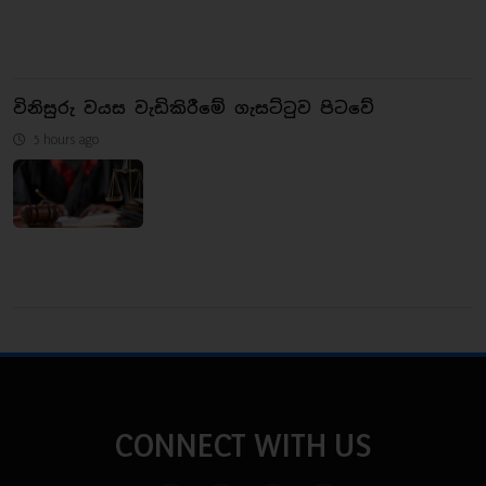
විනිසුරු වයස වැඩිකිරීමේ ගැසට්ටුව පිටවේ
5 hours ago
CONNECT WITH US