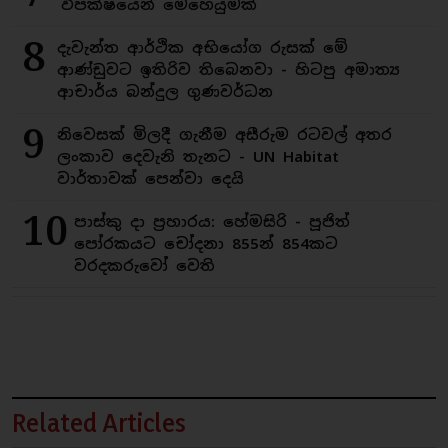
විපක්ෂයෙන් මෙහෙයුමක්
8
දැවැන්ත ආර්ථික අභියෝග රුසක් මේ
ආණ්ඩුවට ඉතිරිව තිබෙනවා - හිටපු අමාත්‍ය
ආචාර්ය බන්දුල ගුණවර්ධන
9
නිවෙසක් මිලදී ගැනීම අසීරුම රටවල් අතර
ලංකාව දෙවැනි තැනට - UN Habitat
වාර්තාවක් පෙන්වා දෙයි
10
පාස්කු දා ප්‍රහාරය: හේමසිරි - පූජිත්
පෝරකයට චෝදනා 855න් 854කට
වරදකරුවෝ වෙති
Related Articles