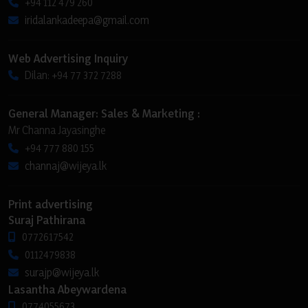
+94 112 479 260
iridalankadeepa@gmail.com
Web Advertising Inquiry
Dilan: +94 77 372 7288
General Manager: Sales & Marketing :
Mr Channa Jayasinghe
+94 777 880 155
channaj@wijeya.lk
Print advertising
Suraj Pathirana
0772617542
0112479838
surajp@wijeya.lk
Lasantha Abeywardena
0774055673