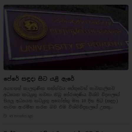
පේරේ සඳුදා සිට යළි ඇරේ
අයහපත් කාලගුණික තත්ත්වය හේතුවෙන් තාවකාලිකව
අධ්‍යයන කටයුතු නවතා තිබු පේරාදෙණිය විශ්ව විද්‍යාලයේ
සියලු අධ්‍යයන කටයුතු අගෝස්තු මස 10 දින සිට (සඳුදා)
නැවත ආරම්භ කරන බව එම විශ්වවිද්‍යාලයේ උපකු..
45 minutes ago