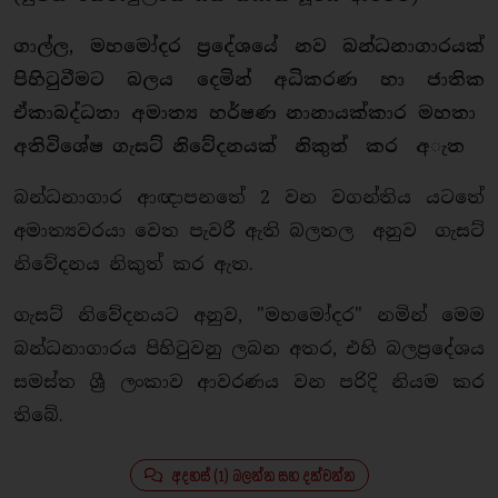
ගාල්ල, මහමෝදර ප්‍රදේශයේ නව බන්ධනාගාරයක්
පිහිටුවීමට බලය දෙමින් අධිකරණ හා ජාතික
ඒකාබද්ධතා අමාත්‍ය හර්ෂණ නානායක්කාර මහතා
අතිවිශේෂ ගැසට් නිවේදනයක් නිකුත් කර අැත
බන්ධනාගාර ආඥාපනතේ 2 වන වගන්තිය යටතේ
අමාත්‍යවරයා වෙත පැවරී ඇති බලතල අනුව ගැසට්
නිවේදනය නිකුත් කර ඇත.
ගැසට් නිවේදනයට අනුව, "මහමෝදර" නමින් මෙම
බන්ධනාගාරය පිහිටුවනු ලබන අතර, එහි බලප්‍රදේශය
සමස්ත ශ්‍රී ලංකාව ආවරණය වන පරිදි නියම කර
තිබේ.
අදහස් (1) බලන්න සහ දක්වන්න