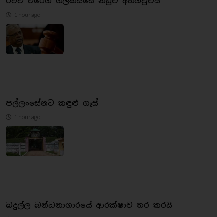
රවීට එරෙහි ගල්කිස්සේ නඩුව අත්හිටුවයි
1 hour ago
පල්ලංසේනට කඳුළු ගෑස්
1 hour ago
බදුල්ල බන්ධනාගාරයේ ආරක්ෂාව තර කරයි