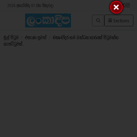
2026 අගෝස්තු 07 වන සිකුරාදා
Sections
මුල් පිටුව
/
එසැණ පුවත්
/
මහමෝදර නව බන්ධනාගාරයක් පිටුවන්න
ගැසට්ටුවක්..