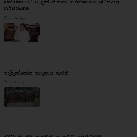
බන්ධනාගාර ගැටුම් ජාතික ආරක්ෂාවට බරපතළ
තර්ජනයක්
1 hour ago
පල්ලන්සේන පාලනය කරයි
1 hour ago