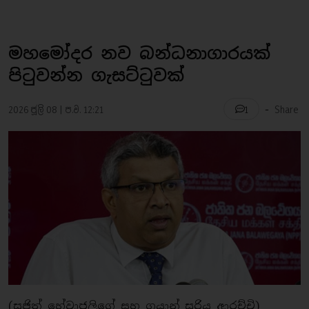
මහමෝදර නව බන්ධනාගාරයක්
පිටුවන්න ගැසට්ටුවක්
-
2026 ජූලි 08 | ප.ව. 12:21
Share
1
(සුජිත් හේවාජුලිගේ සහ ගයාන් සූරිය ආරච්චි)