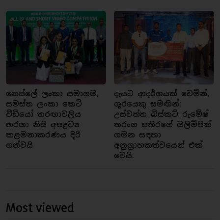
නෙස්ලේ ලංකා සමාගම,
දැයට ආදර්ශයක් වෙමින්,
සමස්ත ලංකා කෙටි
ශූරයෙකු සමඟින්:
වීඩියෝ තරඟාවලිය
උස්වත්ත බිස්කට් රුමේෂ්
හරහා නිසි අපද්‍රව්‍ය
තරංග පතිරගේ ඔලිම්පික්
කළමනාකරණය දිරි
ගමන සඳහා
ගන්වයි
අනුග්‍රාහකත්වයෙන් එක්
වෙයි.
Most viewed