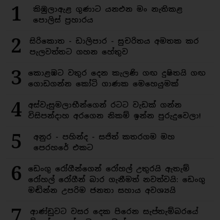
1
කිඹුලාඇළ ගුණාට යනඑන මං නැතිකළ
පොලිස් ප්‍රහාරය
2
සිරිකොත - ඩාලිපාර - සුචරිතය අමතක කර
පැලවත්තට ගහන හේතුව
3
කොළඹට වතුර දෙන කැලණි ගඟ දුෂිතයි ගඟ
ගොඩගන්න කෝටි ගාණක මෙහෙයුමක්
4
අස්වැසුමලාභීන්ගෙන් රටට වැඩක් ගන්න
විසිපන්දාහ අරගෙන නිකම් ඉන්න පුරුදුවෙලා!
5
අනුර - පහින්ද - සජිත් කතරගම මහ
පෙරහරේ එකට
6
ඩෙංගු රෝගීන්ගෙන් රෝහල් උතුරයි ඇතැම්
රෝහල් රෝගීන් බාර ගැනීමත් නවත්වයි: ඩෙංගු
මඬින්න උපරිම ජනතා සහාය අවශ්‍යයි
7
ආණ්ඩුවට වසර දෙක පිරෙන සැප්තැම්බරයේ