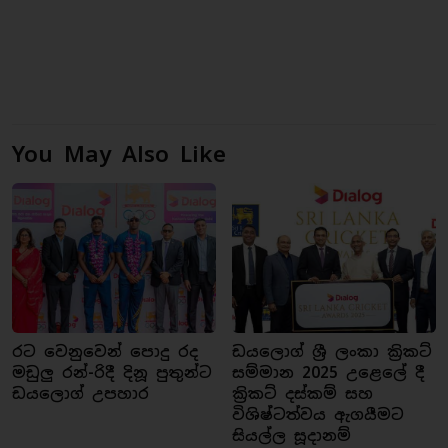
You May Also Like
රට වෙනුවෙන් පොදු රද
ඩයලොග් ශ්‍රී ලංකා ක්‍රිකට්
මඩුලු රන්-රිදී දිනූ පුතුන්ට
සම්මාන 2025 උළෙලේ දී
ඩයලොග් උපහාර
ක්‍රිකට් දස්කම් සහ
විශිෂ්ටත්වය ඇගයීමට
සියල්ල සූදානම්