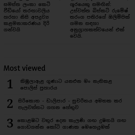
සමස්ත ලංකා කෙටි
ශූරයෙකු සමඟින්:
වීඩියෝ තරඟාවලිය
උස්වත්ත බිස්කට් රුමේෂ්
හරහා නිසි අපද්‍රව්‍ය
තරංග පතිරගේ ඔලිම්පික්
කළමනාකරණය දිරි
ගමන සඳහා
ගන්වයි
අනුග්‍රාහකත්වයෙන් එක්
වෙයි.
Most viewed
1
කිඹුලාඇළ ගුණාට යනඑන මං නැතිකළ
පොලිස් ප්‍රහාරය
2
සිරිකොත - ඩාලිපාර - සුචරිතය අමතක කර
පැලවත්තට ගහන හේතුව
3
කොළඹට වතුර දෙන කැලණි ගඟ දුෂිතයි ගඟ
ගොඩගන්න කෝටි ගාණක මෙහෙයුමක්