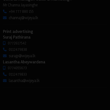
Mr Channa Jayasinghe
+94 777 880 155
channaj@wijeya.lk
Print advertising
Suraj Pathirana
0772617542
0112479838
surajp@wijeya.lk
Lasantha Abeywardena
0774055673
0112479833
lasantha@wijeya.lk