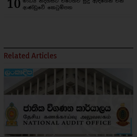
10
මාධ්‍ය නිදහසට එරෙහිව සුදු ඇඳගෙන එන
ආණ්ඩුවේ කෙටුම්පත
Related Articles