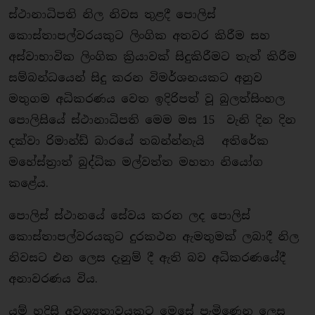
ස්ථානාධිපති නිල නිවස තුළදී පොලිස්
කොස්තාපල්වරයකුට ලිංගික අතවර කිරීම සහ
අස්වාභාවික ලිංගික ක්‍රියාවක් සිදුකිරීමට තැත් කිරීම
සම්බන්ධයෙන් සිදු කරන විමර්ශනයකට අනුව
මතුගම අධිකරණය වෙත ඉදිරිපත් වූ බුලත්සිංහල
පොලිසියේ ස්ථානාධිපති මෙම මස 15 වැනි දින දින
දක්වා රිමාන්ඩ් බාරයේ තබන්න්නැයි අතිරේක
මහේස්ත්‍රාත් බුද්ධික මල්වත්ත මහතා නියෝග
කළේය.
පොලිස් ස්ථානයේ සේවය කරන ලද පොලිස්
කොස්තාපල්වරයකුට දුරකථන ඇමතුමක් ලබාදී නිල
නිවසට එන ලෙස දැනුම් දී ඇති බව අධිකරණයේදී
අනාවරණය විය.
යම් හදිසි අවශ්‍යතාවයකට මෙසේ පැමිණෙන ලෙස