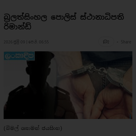
බුලත්සිංහල පොලිස් ස්ථානාධිපති
රිමාන්ඩ්
-
2026 ජූලි 09 | පෙ.ව. 06:55
Share
2
(බිමල් ශ්‍යාමන් ජයසිංහ)