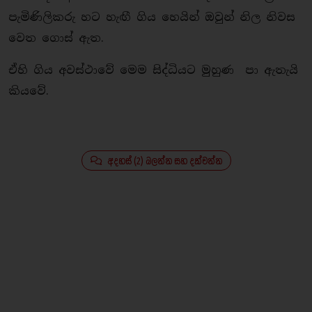
පැමිණිලිකරු හට හැඟී ගිය හෙයින් ඔවුන් නිල නිවස
වෙත ගොස් ඇත.
ඒහි ගිය අවස්ථාවේ මෙම සිද්ධියට මුහුණ පා ඇතැයි
කියවේ.
අදහස් (2) බලන්න සහ දක්වන්න