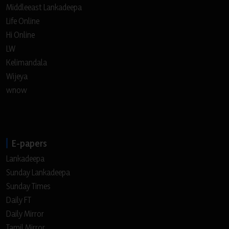
Middleeast Lankadeepa
Life Online
Hi Online
LW
Kelimandala
Wijeya
wnow
E-papers
Lankadeepa
Sunday Lankadeepa
Sunday Times
Daily FT
Daily Mirror
Tamil Mirror