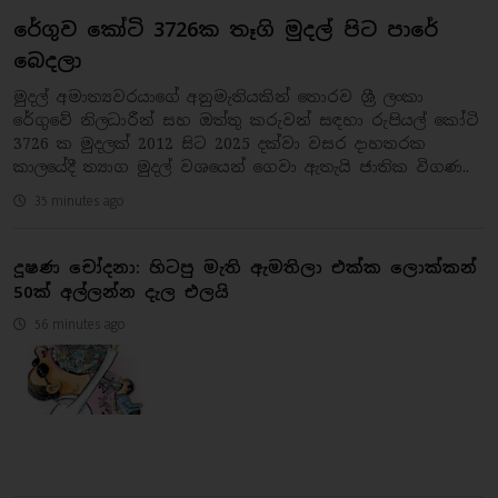
රේගුව කෝටි 3726ක තෑගි මුදල් පිට පාරේ
බෙදලා
මුදල් අමාත්‍යවරයාගේ අනුමැතියකින් තොරව ශ්‍රී ලංකා
රේගුවේ නිලධාරීන් සහ ඔත්තු කරුවන් සඳහා රුපියල් කෝටි
3726 ක මුදලක් 2012 සිට 2025 දක්වා වසර දාහතරක
කාලයේදී ත්‍යාග මුදල් වශයෙන් ගෙවා ඇතැයි ජාතික විගණ..
35 minutes ago
දූෂණ චෝදනා: හිටපු මැති ඇමතිලා එක්ක ලොක්කන්
50ක් අල්ලන්න දැල එලයි
56 minutes ago