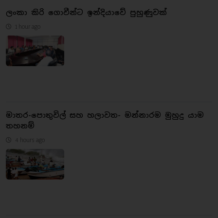
ලංකා කිරි ගොවීන්ට ඉන්දියාවේ පුහුණුවක්
1 hour ago
මාතර-පොතුවිල් සහ හලාවත- මන්නාරම මුහුදු යාම
තහනම්
4 hours ago