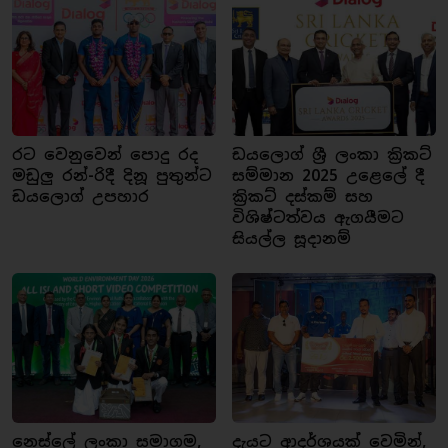
රට වෙනුවෙන් පොදු රද
ඩයලොග් ශ්‍රී ලංකා ක්‍රිකට්
මඩුලු රන්-රිදී දිනූ පුතුන්ට
සම්මාන 2025 උළෙලේ දී
ඩයලොග් උපහාර
ක්‍රිකට් දස්කම් සහ
විශිෂ්ටත්වය ඇගයීමට
සියල්ල සූදානම්
නෙස්ලේ ලංකා සමාගම,
දැයට ආදර්ශයක් වෙමින්,