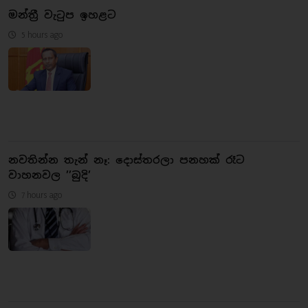
මන්ත්‍රී වැටුප ඉහළට
5 hours ago
නවතින්න තැන් නෑ: දොස්තරලා පනහක් රෑට
වාහනවල ’’බුදි’
7 hours ago