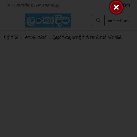
2026 අගෝස්තු 08 වන සෙනසුරාදා
Sections
මුල් පිටුව
/
එසැණ පුවත්
/
බුලත්සිංහල පොලිස් ස්ථානාධිපති රිමාන්ඩ්..