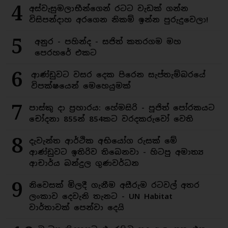
4
අස්වැසුමලාභීන්ගෙන් රටට වැඩක් ගන්න
විසිපන්දාහ අරගෙන නිකම් ඉන්න පුරුදුවෙලා!
5
අනුර - පහින්ද - සජිත් කතරගම මහ
පෙරහරේ එකට
6
ආණ්ඩුවට වසර දෙක පිරෙන සැප්තැම්බරයේ
විපක්ෂයෙන් මෙහෙයුමක්
7
පාස්කු දා ප්‍රහාරය: හේමසිරි - පූජිත් පෝරකයට
චෝදනා 855න් 854කට වරදකරුවෝ වෙති
8
දැවැන්ත ආර්ථික අභියෝග රුසක් මේ
ආණ්ඩුවට ඉතිරිව තිබෙනවා - හිටපු අමාත්‍ය
ආචාර්ය බන්දුල ගුණවර්ධන
9
නිවෙසක් මිලදී ගැනීම අසීරුම රටවල් අතර
ලංකාව දෙවැනි තැනට - UN Habitat
වාර්තාවක් පෙන්වා දෙයි