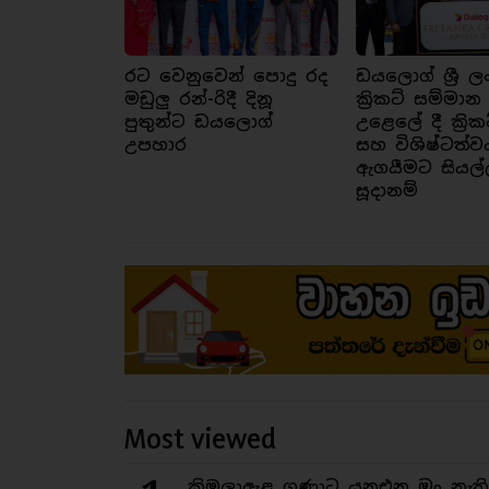
රට වෙනුවෙන් පොදු රද
ඩයලොග් ශ්‍රී ල
මඩුලු රන්-රිදී දිනූ
ක්‍රිකට් සම්මාන
පුතුන්ට ඩයලොග්
උළෙලේ දී ක්‍රික
උපහාර
සහ විශිෂ්ටත්ව
ඇගයීමට සියල්
සූදානම්
Most viewed
කිඹුලාඇළ ගුණාට යනඑන මං නැත