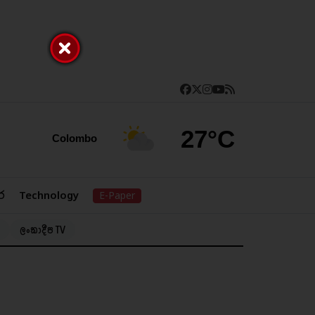
27°C
Colombo
ර
Technology
E-Paper
ලංකාදීප TV