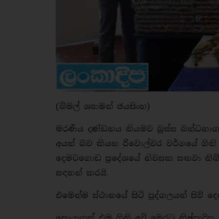
(බිමල් ශ්‍යාමන් ජයසිංහ)
මරණීය දණ්ඩනය නියමව බූස්ස බන්ධනාග
අයත් බව කියන රිවොල්වර වර්ගයේ ගිනි
දෙමටගොඩ ප්‍රදේශයේ නිවසක සඟවා තිබ
සඳහන් කරයි.
එමෙන්ම ස්ථානයේ සිටි පුද්ගලයන් සිව් 
සොයාගත් එම ගිනි අවි මෙරට නිෂ්පාදිත 