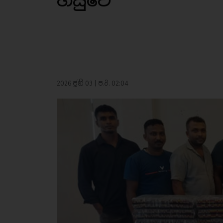
හසුවේ
2026 ජූනි 03 | ප.ව. 02:04