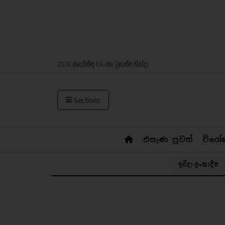
2026 අගෝස්තු 06 වන බ්‍රහස්පතින්දා
Sections
එසැණ පුවත්
විශේ
ඉරිදා ලංකාදීප