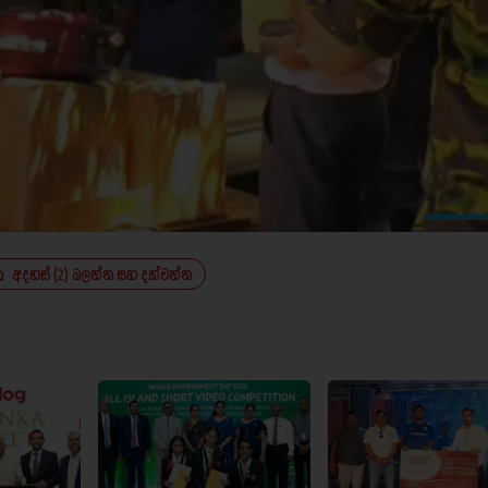
අදහස් (2) බලන්න සහ දක්වන්න