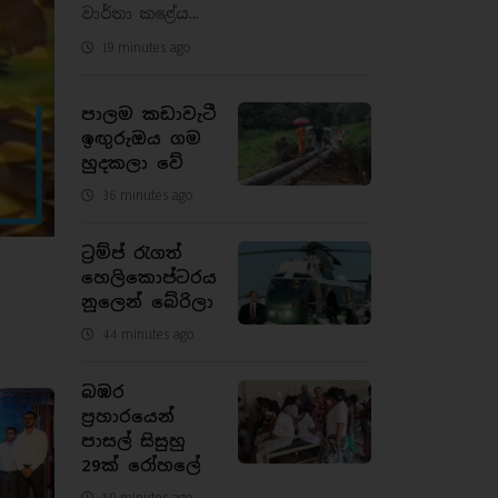
වාර්තා කළේය...
19 minutes ago
පාලම කඩාවැටී
ඉඟුරුඔය ගම
හුදකලා වේ
36 minutes ago
ට්‍රම්ප් රැගත්
හෙලිකොප්ටරය
නූලෙන් බේරිලා
44 minutes ago
බඹර
ප්‍රහාරයෙන්
පාසල් සිසුහු
29ක් රෝහලේ
50 minutes ago