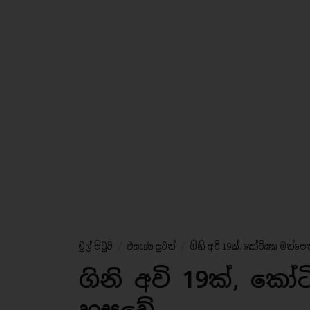
මුල් පිටුව
/
එසැණ පුවත්
/
ගිනි අවි 19ක්, කෝටියක මත්පෙ
ගිනි අවි 19ක්, ක