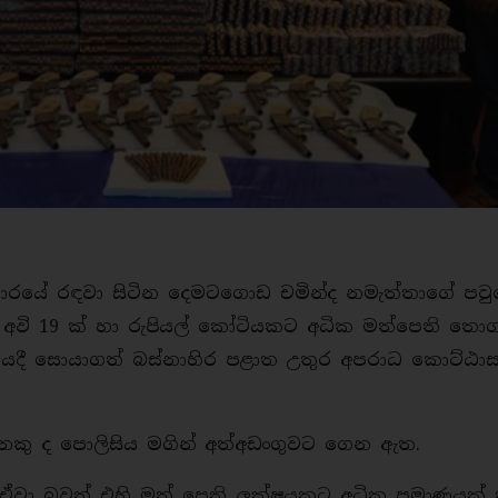
ාරයේ රඳවා සිටින දෙමටගොඩ චමින්ද නමැත්තාගේ පව
 අවි 19 ක් හා රුපියල් කෝටියකට අධික මත්පෙති තො
ියදී සොයාගත් බස්නාහිර පළාත උතුර අපරාධ කොට්ඨා
දෙනකු ද පොලිසිය මගින් අත්අඩංගුවට ගෙන ඇත.
ඒවා බවත් එහි මත් පෙති ලක්ෂයකට අධික ප්‍රමාණයක් ත