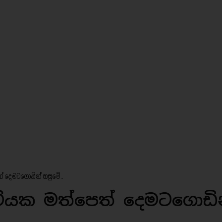
ත් දෙමටගොඩින් හසුවේ..
ෝටියක මත්පෙත් දෙමටගොඩි