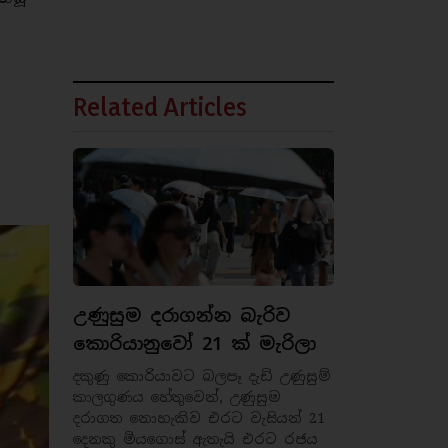
Related Articles
උණුසුම දරාගන්න බැරිව
කොරියානුවෝ 21 ක් මැරිලා
දකුණු කොරියාවට බලපෑ දැඩි උණුසුම්
කාලගුණය හේතුවෙන්, උණුසුම
දරාගත නොහැකිව එරට වැසියන් 21
දෙනකු මියගොස් ඇතැයි එරට රජය