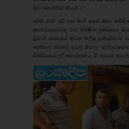
බව පොලිසිය කියයි.ෙ
මෙම ගිනි අවි සහ මත් පෙති මහා පරිමාණ
අපරාධකරුවකු වන මරණීය දණ්ඩනය නියම
ඩුබායි රාජ්‍යයේ සිටින මලීෂ නමැත්ත
දෙමහල් නිවසේ ඉහළ මහලා කුලියටගෙන 
විමර්ශනවලදී අනාවරණය වී ඇතැයි පොලිස