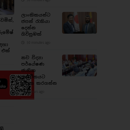
ලාංකිකයන්ට
ෙමින්,
ජපන් රැකියා
දෙන්න
රුමේෂ්
ගිවිසුමක්
50 minutes ago
ඳහා
 එක්
නව විද්‍යා
පර්යේෂණ
ජාතික
ආර්ථිකයට
දායක කරගන්න
2 hours ago
ම්