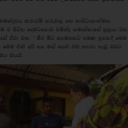
මත්ද්‍රව‍ය ජාවාරම් කරුවකු සහ සංවිධානාත්මක
 ව සිටින දෙමටගොඩ චමින්ද නමැත්තාගේ පුත්‍රයා වන
ාට අයත් ඒවා බන.් මීට මීට තෙමසකට පමණ ඉහතදී මෙම
මෙම ගිනි අවි සහ මත් පෙති එහි සඟවා තැබූ බවට
ිය කියයි.