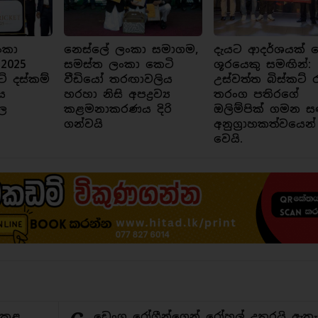
ංකා
නෙස්ලේ ලංකා සමාගම,
දැයට ආදර්ශයක් ව
 2025
සමස්ත ලංකා කෙටි
ශූරයෙකු සමඟින්:
ට් දස්කම්
වීඩියෝ තරඟාවලිය
උස්වත්ත බිස්කට් 
ය
හරහා නිසි අපද්‍රව්‍ය
තරංග පතිරගේ
ල
කළමනාකරණය දිරි
ඔලිම්පික් ගමන ස
ගන්වයි
අනුග්‍රාහකත්වයෙන්
වෙයි.
ිකළ
ඩෙංගු රෝගීන්ගෙන් රෝහල් උතුරයි ඇතැ