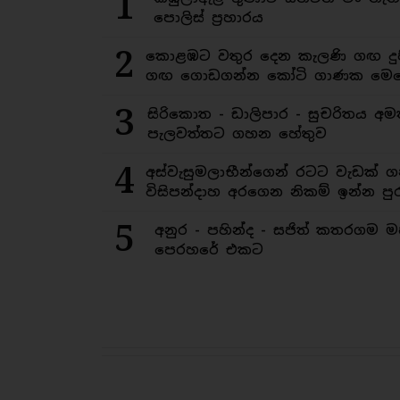
1
පොලිස් ප්‍රහාරය
2
කොළඹට වතුර දෙන කැලණි ගඟ දුෂ
ගඟ ගොඩගන්න කෝටි ගාණක මෙහ
3
සිරිකොත - ඩාලිපාර - සුචරිතය 
පැලවත්තට ගහන හේතුව
4
අස්වැසුමලාභීන්ගෙන් රටට වැඩක් ග
විසිපන්දාහ අරගෙන නිකම් ඉන්න පුර
5
අනුර - පහින්ද - සජිත් කතරගම 
පෙරහරේ එකට