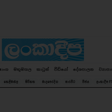
ෂාංග
මතුමහල
කාටූන්
වීඩියෝ
දේශපාලන
ව්‍යාපා
කෙළිමඬල
සිරිකත
මැදපෙරදිග
සාරවිට
විජය
ලංකාදීප FT