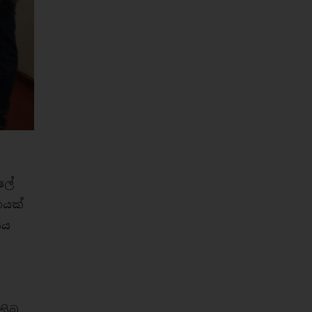
ුලේ
ගයක්
සය
ිබූ