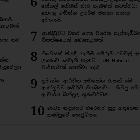
6
රෝහල් රෝගීන් බාර ගැනීමත් නවත්වයි:
ඩෙංගු මඬින්න උපරිම ජනතා සහාය
ිතයි
අවශ්‍යයි
ෙයුමක්
7
ආණ්ඩුවට වසර දෙක පිරෙන සැප්තැම්බ
අමතක කර
විපක්ෂයෙන් මෙහෙයුමක්
8
නිවෙසක් මිලදී ගැනීම අසීරුම රටවල් අ
න්න
ලංකාව දෙවැනි තැනට - UN Habitat
ුදුවෙලා!
වාර්තාවක් පෙන්වා දෙයි
9
මහ
දැවැන්ත ආර්ථික අභියෝග රුසක් මේ
ආණ්ඩුවට ඉතිරිව තිබෙනවා - හිටපු අමාත
ආචාර්ය බන්දුල ගුණවර්ධන
10
මාධ්‍ය නිදහසට එරෙහිව සුදු ඇඳගෙ
ආණ්ඩුවේ කෙටුම්පත