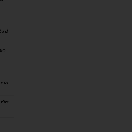
රයේ
තර
්‍ය
න එන