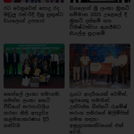
රට වෙනුවෙන් පොදු රද
ඩයලොග් ශ්‍රී ලංකා ක්‍රිකට්
මඩුලු රන්-රිදී දිනූ පුතුන්ට
සම්මාන 2025 උළෙලේ දී
ඩයලොග් උපහාර
ක්‍රිකට් දස්කම් සහ
විශිෂ්ටත්වය ඇගයීමට
සියල්ල සූදානම්
නෙස්ලේ ලංකා සමාගම,
දැයට ආදර්ශයක් වෙමින්,
සමස්ත ලංකා කෙටි
ශූරයෙකු සමඟින්:
වීඩියෝ තරඟාවලිය
උස්වත්ත බිස්කට් රුමේෂ්
හරහා නිසි අපද්‍රව්‍ය
තරංග පතිරගේ ඔලිම්පික්
කළමනාකරණය දිරි
ගමන සඳහා
ගන්වයි
අනුග්‍රාහකත්වයෙන් එක්
වෙයි.