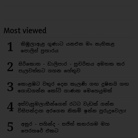
Most viewed
1
කිඹුලාඇළ ගුණාට යනඑන මං නැතිකළ
පොලිස් ප්‍රහාරය
2
සිරිකොත - ඩාලිපාර - සුචරිතය අමතක කර
පැලවත්තට ගහන හේතුව
3
කොළඹට වතුර දෙන කැලණි ගඟ දුෂිතයි ගඟ
ගොඩගන්න කෝටි ගාණක මෙහෙයුමක්
4
අස්වැසුමලාභීන්ගෙන් රටට වැඩක් ගන්න
විසිපන්දාහ අරගෙන නිකම් ඉන්න පුරුදුවෙලා!
5
අනුර - පහින්ද - සජිත් කතරගම මහ
පෙරහරේ එකට