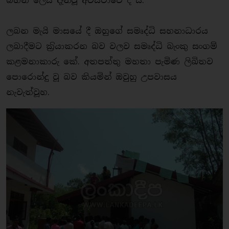
බහින ලෙස දැන්වූ අවස්ථාවේ දී ය.
ලබන මැයි මාසයේ දී ඔහුගේ සමෘද්ධි සහනාධාරය
ලබාදීමට ක‍්‍රියාකරන බව වලව සමෘද්ධි බැංකු සංගම්
කළමනාකාරු කේ. අතපත්තු මහතා පැමිණ ලිඛිතව
පොරොන්දු වූ බව කියමින් ඔවුහු උපවාසය
නැවැත්වූහ.