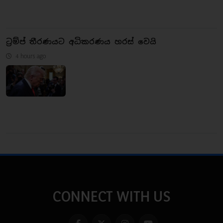
ට්‍රම්ප් තීරණයට අධිකරණය හරස් වෙයි
4 hours ago
CONNECT WITH US