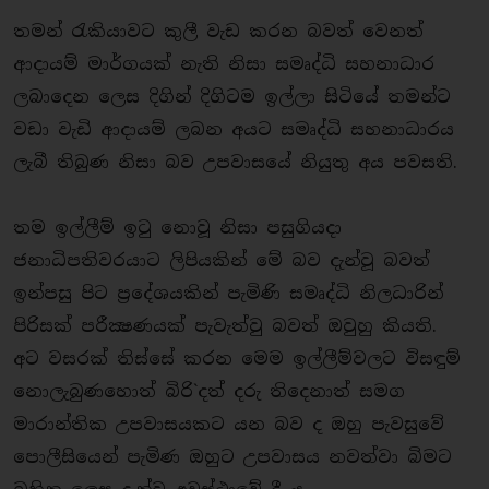
තමන් රැකියාවට කුලී වැඩ කරන බවත් වෙනත්
ආදායම් මාර්ගයක් නැති නිසා සමෘද්ධි සහනාධාර
ලබාදෙන ලෙස දිගින් දිගිටම ඉල්ලා සිටියේ තමන්ට
වඩා වැඩි ආදායම් ලබන අයට සමෘද්ධි සහනාධාරය
ලැබී තිබුණ නිසා බව උපවාසයේ නියුතු අය පවසති.
තම ඉල්ලීම් ඉටු නොවූ නිසා පසුගියදා
ජනාධිපතිවරයාට ලිපියකින් මේ බව දැන්වූ බවත්
ඉන්පසු පිට ප‍්‍රදේශයකින් පැමිණි සමෘද්ධි නිලධාරින්
පිරිසක් පරීක්‍ෂණයක් පැවැත්වු බවත් ඔවුහු කියති.
අට වසරක් තිස්සේ කරන මෙම ඉල්ලීම්වලට විසඳුම්
නොලැබුණහොත් බිරි`දත් දරු තිදෙනාත් සමග
මාරාන්තික උපවාසයකට යන බව ද ඔහු පැවසුවේ
පොලීසියෙන් පැමිණ ඔහුට උපවාසය නවත්වා බිමට