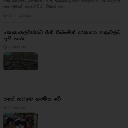
විසි කිරීමට උත්සාහ කළ සැකකරුවන් දෙදෙනෙක් බොරැල්ල
පොලිසියේ නිලධාරීන් විසින් අත..
21 minutes ago
කොකාගලවත්තට ගිනි තිබීමෙන් දුරකතන කණුවලට
දැඩි හානි
2 hours ago
පහේ කඩඉම ආරම්භ වේ
2 hours ago