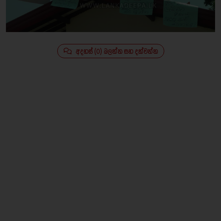
අදහස් (0) බලන්න සහ දක්වන්න