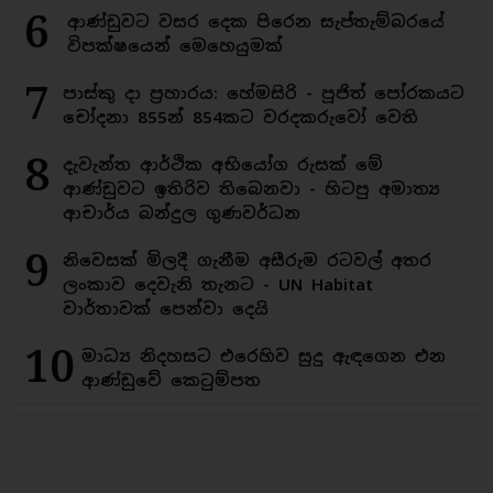
6
ආණ්ඩුවට වසර දෙක පිරෙන සැප්තැම්බරයේ
විපක්ෂයෙන් මෙහෙයුමක්
7
පාස්කු දා ප්‍රහාරය: හේමසිරි - පූජිත් පෝරකයට
චෝදනා 855න් 854කට වරදකරුවෝ වෙති
8
දැවැන්ත ආර්ථික අභියෝග රුසක් මේ
ආණ්ඩුවට ඉතිරිව තිබෙනවා - හිටපු අමාත්‍ය
ආචාර්ය බන්දුල ගුණවර්ධන
9
නිවෙසක් මිලදී ගැනීම අසීරුම රටවල් අතර
ලංකාව දෙවැනි තැනට - UN Habitat
වාර්තාවක් පෙන්වා දෙයි
10
මාධ්‍ය නිදහසට එරෙහිව සුදු ඇඳගෙන එන
ආණ්ඩුවේ කෙටුම්පත