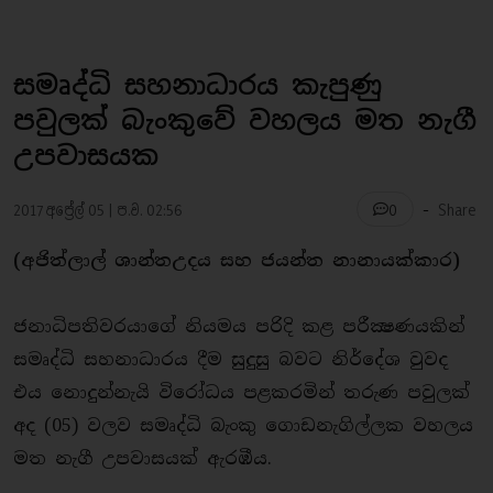
සමෘද්ධි සහනාධාරය කැපුණු
පවුලක් බැංකුවේ වහලය මත නැගී
උපවාසයක
-
2017 අප්‍රේල් 05 | ප.ව. 02:56
Share
0
(අජිත්ලාල් ශාන්තඋදය සහ ජයන්ත නානායක්කාර)
ජනාධිපතිවරයාගේ නියමය පරිදි කළ පරීක්‍ෂණයකින්
සමෘද්ධි සහනාධාරය දීම සුදුසු බවට නිර්දේශ වුවද
එය නොදුන්නැයි විරෝධය පළකරමින් තරුණ පවුලක්
අද (05) වලව සමෘද්ධි බැංකු ගොඩනැගිල්ලක වහලය
මත නැගී උපවාසයක් ඇරඹීය.