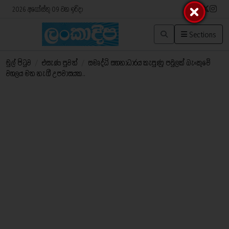
2026 අගෝස්තු 09 වන ඉරිදා
Sections
මුල් පිටුව
/
එසැණ පුවත්
/
සමෘද්ධි සහනාධාරය කැපුණු පවුලක් බැංකුවේ
වහලය මත නැගී උපවාසයක..