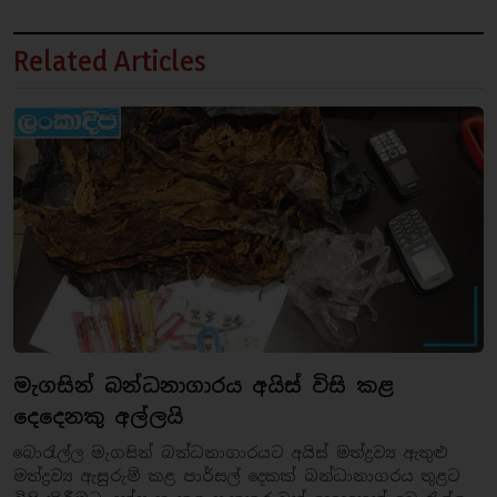
Related Articles
මැගසින් බන්ධනාගාරය අයිස් විසි කළ
දෙදෙනකු අල්ලයි
බොරැල්ල මැගසින් බන්ධනාගාරයට අයිස් මත්ද්‍රව්‍ය ඇතුළු
මත්ද්‍රව්‍ය ඇසුරුම් කළ පාර්සල් දෙකක් බන්ධානාගරය තුළට