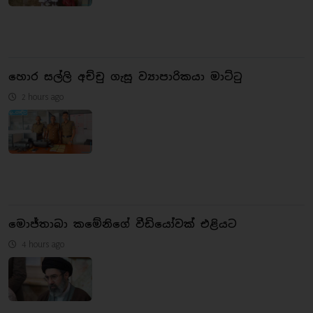
හොර සල්ලි අච්චු ගැසූ ව්‍යාපාරිකයා මාට්ටු
2 hours ago
මොජ්තාබා කමේනිගේ වීඩියෝවක් එළියට
4 hours ago