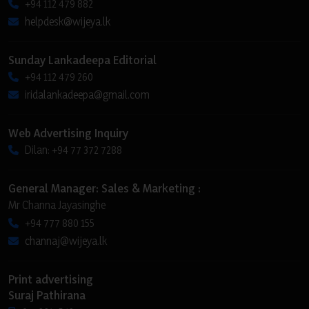
+94 112 479 882
helpdesk@wijeya.lk
Sunday Lankadeepa Editorial
+94 112 479 260
iridalankadeepa@gmail.com
Web Advertising Inquiry
Dilan: +94 77 372 7288
General Manager: Sales & Marketing :
Mr Channa Jayasinghe
+94 777 880 155
channaj@wijeya.lk
Print advertising
Suraj Pathirana