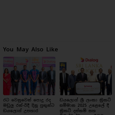
You May Also Like
රට වෙනුවෙන් පොදු රද
ඩයලොග් ශ්‍රී ලංකා ක්‍රිකට්
මඩුලු රන්-රිදී දිනූ පුතුන්ට
සම්මාන 2025 උළෙලේ දී
ඩයලොග් උපහාර
ක්‍රිකට් දස්කම් සහ