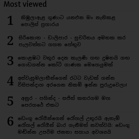
Most viewed
1
කිඹුලාඇළ ගුණාට යනඑන මං නැතිකළ
පොලිස් ප්‍රහාරය
2
සිරිකොත - ඩාලිපාර - සුචරිතය අමතක කර
පැලවත්තට ගහන හේතුව
3
කොළඹට වතුර දෙන කැලණි ගඟ දුෂිතයි ගඟ
ගොඩගන්න කෝටි ගාණක මෙහෙයුමක්
4
අස්වැසුමලාභීන්ගෙන් රටට වැඩක් ගන්න
විසිපන්දාහ අරගෙන නිකම් ඉන්න පුරුදුවෙලා!
5
අනුර - පහින්ද - සජිත් කතරගම මහ
පෙරහරේ එකට
6
ඩෙංගු රෝගීන්ගෙන් රෝහල් උතුරයි ඇතැම්
රෝහල් රෝගීන් බාර ගැනීමත් නවත්වයි: ඩෙංගු
මඬින්න උපරිම ජනතා සහාය අවශ්‍යයි