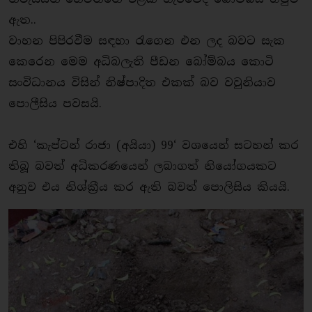
ඇත..
වාහන පිපිරවීම සඳහා රැගෙන එන ලද බවට සැක
කෙරෙන මෙම අධිබලැති පීඩන බෝම්බය කොටි
සංවිධානය විසින් නිෂ්පාදිත එකක් බව වවුනියාව
පොලීසිය පවසයි.
එහි ‘කැප්ටන් රාජා (අයියා) 99‘ වශයෙන් සටහන් කර
තිබූ බවත් අධිකරණයෙන් ලබාගත් නියෝගයකට
අනුව එය නිශ්ක්‍රීය කර ඇති බවත් පොලිසිය කියයි.