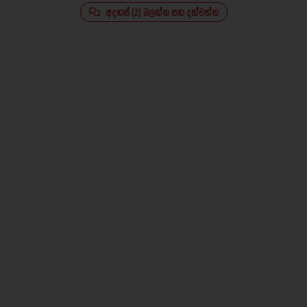
අදහස් (2) බලන්න සහ දක්වන්න