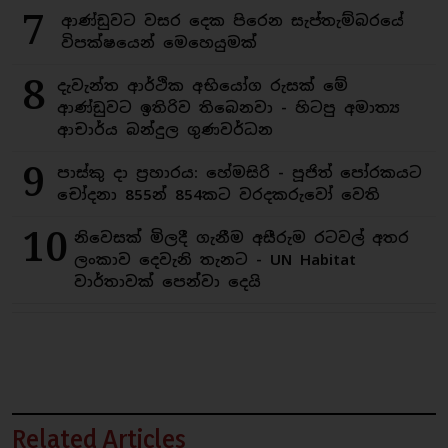
7
ආණ්ඩුවට වසර දෙක පිරෙන සැප්තැම්බරයේ
විපක්ෂයෙන් මෙහෙයුමක්
8
දැවැන්ත ආර්ථික අභියෝග රුසක් මේ
ආණ්ඩුවට ඉතිරිව තිබෙනවා - හිටපු අමාත්‍ය
ආචාර්ය බන්දුල ගුණවර්ධන
9
පාස්කු දා ප්‍රහාරය: හේමසිරි - පූජිත් පෝරකයට
චෝදනා 855න් 854කට වරදකරුවෝ වෙති
10
නිවෙසක් මිලදී ගැනීම අසීරුම රටවල් අතර
ලංකාව දෙවැනි තැනට - UN Habitat
වාර්තාවක් පෙන්වා දෙයි
Related Articles