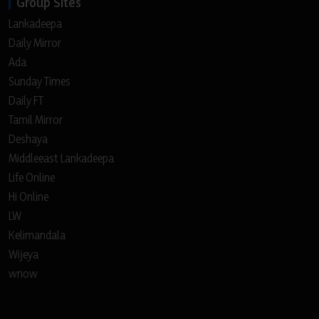
Group Sites
Lankadeepa
Daily Mirror
Ada
Sunday Times
Daily FT
Tamil Mirror
Deshaya
Middleeast Lankadeepa
Life Online
Hi Online
LW
Kelimandala
Wijeya
wnow