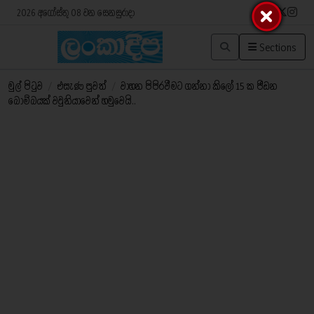
2026 අගෝස්තු 08 වන සෙනසුරාදා
Sections
මුල් පිටුව
/
එසැණ පුවත්
/
වාහන පිපිරවීමට ගන්නා කිලෝ 15 ක පීඩන
බෝම්බයක් වවුනියාවෙන් හමුවෙයි..