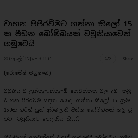
වාහන පිපිරවීමට ගන්නා කිලෝ 15
ක පීඩන බෝම්බයක් වවුනියාවෙන්
හමුවෙයි
-
2017 අප්‍රේල් 16 | පෙ.ව. 11:10
Share
2
(රොමේෂ් මධුෂංඛ)
වවුනියාව උක්කුලාන්කුලම් ගෙවත්තක වල දමා තිබූ
වාහන පිරිරවීම සඳහා යොදා ගන්නා කිලෝ 15 ග්‍රෑම්
150ක බරින් යුත් අධිබලැති පීඩින බෝම්බයක් හමු වූ
බව වවුනියාව පොලසිය කියයි.
නිවැසියන් ගෙවත්තේ වළක් හැරීමේදී බෝම්බය හමුවී