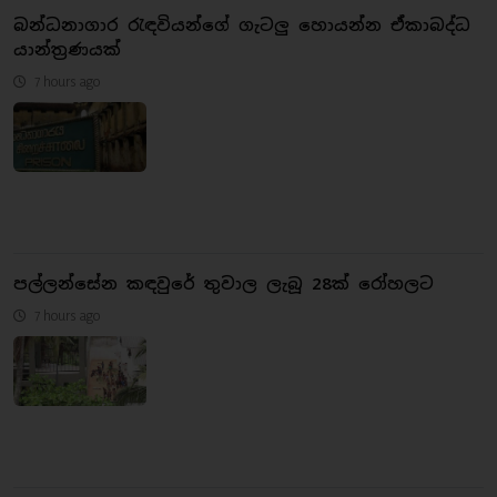
බන්ධනාගාර රැඳවියන්ගේ ගැටලු හොයන්න ඒකාබද්ධ
යාන්ත්‍රණයක්
7 hours ago
පල්ලන්සේන කඳවුරේ තුවාල ලැබූ 28ක් රෝහලට
7 hours ago