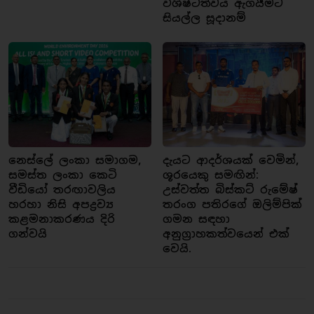
විශිෂ්ටත්වය ඇගයීමට
සියල්ල සූදානම්
නෙස්ලේ ලංකා සමාගම,
දැයට ආදර්ශයක් වෙමින්,
සමස්ත ලංකා කෙටි
ශූරයෙකු සමඟින්:
වීඩියෝ තරඟාවලිය
උස්වත්ත බිස්කට් රුමේෂ්
හරහා නිසි අපද්‍රව්‍ය
තරංග පතිරගේ ඔලිම්පික්
කළමනාකරණය දිරි
ගමන සඳහා
ගන්වයි
අනුග්‍රාහකත්වයෙන් එක්
වෙයි.