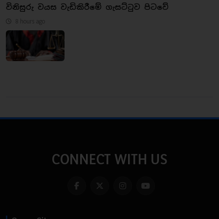
විනිසුරු වයස වැඩිකිරීමේ ගැසට්ටුව පිටවේ
8 hours ago
CONNECT WITH US