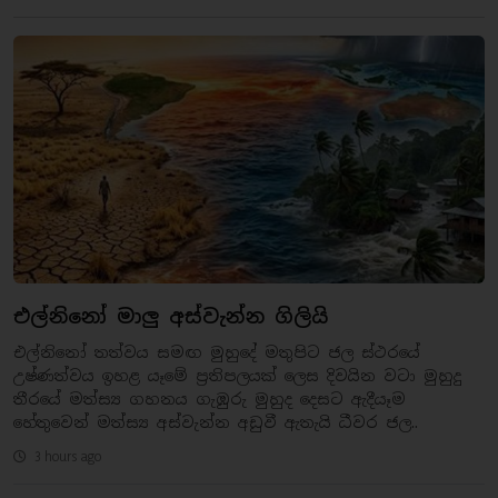
එල්නිනෝ මාලු අස්වැන්න ගිලියි
එල්නිනෝ තත්වය සමඟ මුහුදේ මතුපිට ජල ස්ථරයේ
උෂ්ණත්වය ඉහළ යෑමේ ප්‍රතිපලයක් ලෙස දිවයින වටා මුහුදු
තීරයේ මත්ස්‍ය ගහනය ගැඹුරු මුහුද දෙසට ඇදීයෑම
හේතුවෙන් මත්ස්‍ය අස්වැන්න අඩුවී ඇතැයි ධීවර ජල..
3 hours ago