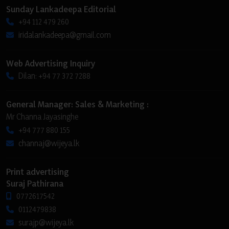
Sunday Lankadeepa Editorial
+94 112 479 260
iridalankadeepa@gmail.com
Web Advertising Inquiry
Dilan: +94 77 372 7288
General Manager: Sales & Marketing :
Mr Channa Jayasinghe
+94 777 880 155
channaj@wijeya.lk
Print advertising
Suraj Pathirana
0772617542
0112479838
surajp@wijeya.lk