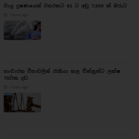
වායු දූෂණයෙන් වසරකට 65 ට අඩු 7,000 ක් මරුට
7 hours ago
සංචාරක වීසාවලින් රැකියා කළ චීන්නුන්ට ලක්ෂ
70වක දඩ
7 hours ago