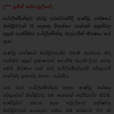
(*** සුජිත් හේවාජුලිගේ)
පාර්ලිමේන්තුව රැස්වූ අවස්ථාවේදී ආණ්ඩු පක්ෂයේ
මන්ත්‍රීවරුන් 35 දෙනකු විපක්ෂය පැත්තේ අසුන්වල
අසුන් ගැන්වීමට පාර්ලිමේන්තු බලධාරීන් තීරණය කර
ඇත.
ආණ්ඩු පක්ෂයේ මන්ත්‍රීවරුන්ට එකම පැත්තක හිඳ
ගැනීමට අසුන් ප්‍රමාණවත් නොවීම සැලකිල්ලට ගෙන
මෙම තීරණය ගත් බව පාර්ලිමේන්තුවේ වේත්‍රධාරී
නරේන්ද්‍ර ප්‍රනාන්දු මහතා පැවැසීය.
නව වැනි පාර්ලිමේන්තුව සඳහා ආණ්ඩු පක්ෂය
වෙනුවෙන් මන්ත්‍රීවරු 145 දෙනෙක් තේරීපත්ව සිටිති.
ආණ්ඩුවට සහාය දෙන හවුල්කාර පක්ෂවල
මන්ත්‍රීවරුන් හයදෙනා සමග එම සංඛ්‍යාව 151 ක්