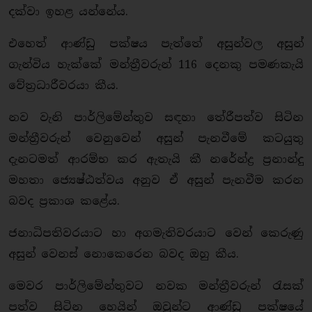
දක්වා ඉහළ යන්නේය.
එහෙත් ආණ්ඩු පක්ෂය පැත්තේ අසුන්වල අසුන්
ගැන්විය හැක්කේ මන්ත්‍රීවරුන් 116 දෙනකු පමණකැයි
වේත්‍රධාරීවරයා කීය.
නව වැනි පාර්ලිමේන්තුව සඳහා තේරීපත්ව සිටින
මන්ත්‍රීවරුන් වෙනුවෙන් අසුන් පැනවීමේ කටයුතු
දැනටමත් ආරම්භ කර ඇතැයි කී නරේන්ද්‍ර ප්‍රනාන්දු
මහතා ජ්‍යෙෂ්ඨත්වය අනුව ඒ අසුන් පැනවීම කරන
බවද ප්‍රකාශ කළේය.
ජනාධිපතිවරයාට හා අගමැතිවරයාට වෙන් කෙරුණු
අසුන් වෙනස් නොකෙරෙන බවද ඔහු කීය.
මෙවර පාර්ලිමේන්තුවට නවක මන්ත්‍රීවරුන් රැසක්
පත්ව සිටින හෙයින් ඔවුන්ට ආණ්ඩු පක්ෂයේ