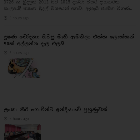
3726 ක මුදලක් 2012 සිට 2025 දක්වා වසර දාහතරක
කාලයේදී ත්‍යාග මුදල් වශයෙන් ගෙවා ඇතැයි ජාතික විගණ..
3 hours ago
දූෂණ චෝදනා: හිටපු මැති ඇමතිලා එක්ක ලොක්කන්
50ක් අල්ලන්න දැල එලයි
3 hours ago
ලංකා කිරි ගොවීන්ට ඉන්දියාවේ පුහුණුවක්
4 hours ago