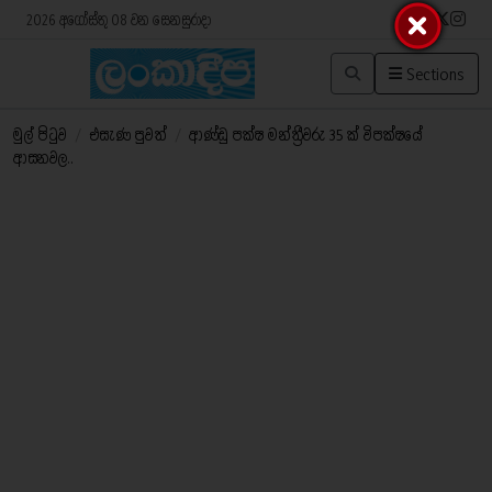
2026 අගෝස්තු 08 වන සෙනසුරාදා
Sections
මුල් පිටුව
/
එසැණ පුවත්
/
ආණ්ඩු පක්ෂ මන්ත්‍රීවරු 35 ක් විපක්ෂයේ
ආසනවල..