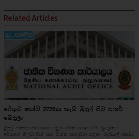
Related Articles
රේගුව කෝටි 3726ක තෑගි මුදල් පිට පාරේ
බෙදලා
මුදල් අමාත්‍යවරයාගේ අනුමැතියකින් තොරව ශ්‍රී ලංකා
රේගුවේ නිලධාරීන් සහ ඔත්තු කරුවන් සඳහා රුපියල් කෝටි