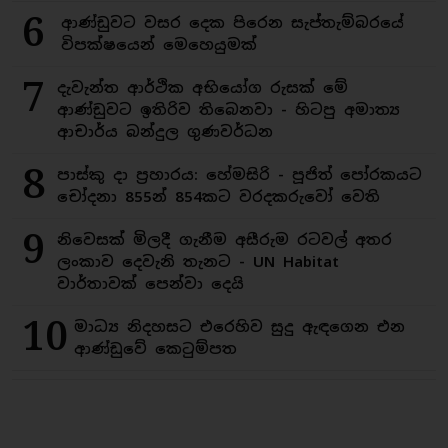
6
ආණ්ඩුවට වසර දෙක පිරෙන සැප්තැම්බරයේ
විපක්ෂයෙන් මෙහෙයුමක්
7
දැවැන්ත ආර්ථික අභියෝග රුසක් මේ
ආණ්ඩුවට ඉතිරිව තිබෙනවා - හිටපු අමාත්‍ය
ආචාර්ය බන්දුල ගුණවර්ධන
8
පාස්කු දා ප්‍රහාරය: හේමසිරි - පූජිත් පෝරකයට
චෝදනා 855න් 854කට වරදකරුවෝ වෙති
9
නිවෙසක් මිලදී ගැනීම අසීරුම රටවල් අතර
ලංකාව දෙවැනි තැනට - UN Habitat
වාර්තාවක් පෙන්වා දෙයි
10
මාධ්‍ය නිදහසට එරෙහිව සුදු ඇඳගෙන එන
ආණ්ඩුවේ කෙටුම්පත