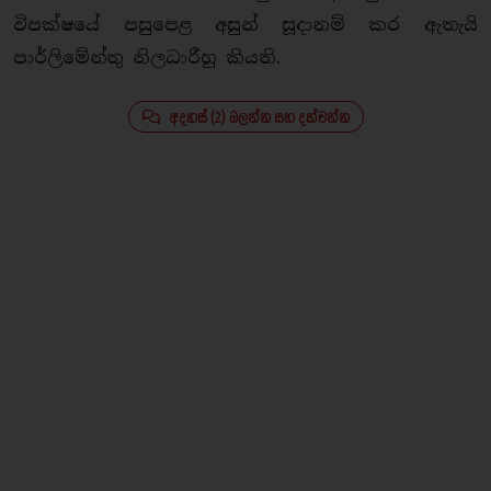
විපක්ෂයේ පසුපෙළ අසුන් සූදානම් කර ඇතැයි
පාර්ලිමේන්තු නිලධාරීහු කියති.
අදහස් (2) බලන්න සහ දක්වන්න