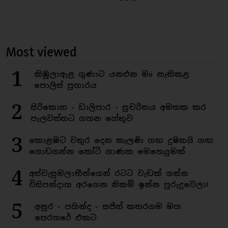
Most viewed
1
කිඹුලාඇළ ගුණාට යනඑන මං නැතිකළ
පොලිස් ප්‍රහාරය
2
සිරිකොත - ඩාලිපාර - සුචරිතය අමතක කර
පැලවත්තට ගහන හේතුව
3
කොළඹට වතුර දෙන කැලණි ගඟ දුෂිතයි ගඟ
ගොඩගන්න කෝටි ගාණක මෙහෙයුමක්
4
අස්වැසුමලාභීන්ගෙන් රටට වැඩක් ගන්න
විසිපන්දාහ අරගෙන නිකම් ඉන්න පුරුදුවෙලා!
5
අනුර - පහින්ද - සජිත් කතරගම මහ
පෙරහරේ එකට