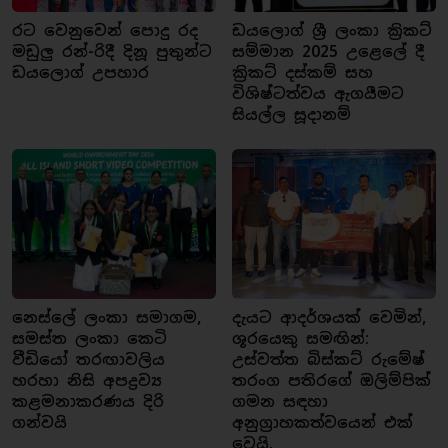
රට වෙනුවෙන් පොදු රද
ඩයලොග් ශ්‍රී ලංකා ක්‍රිකට්
මඩුලු රන්-රිදී දිනූ පුතුන්ට
සම්මාන 2025 උළෙලේ දී
ඩයලොග් උපහාර
ක්‍රිකට් දස්කම් සහ
විශිෂ්ටත්වය ඇගයීමට
සියල්ල සූදානම්
නෙස්ලේ ලංකා සමාගම,
දැයට ආදර්ශයක් වෙමින්,
සමස්ත ලංකා කෙටි
ශූරයෙකු සමඟින්:
වීඩියෝ තරඟාවලිය
උස්වත්ත බිස්කට් රුමේෂ්
හරහා නිසි අපද්‍රව්‍ය
තරංග පතිරගේ ඔලිම්පික්
කළමනාකරණය දිරි
ගමන සඳහා
ගන්වයි
අනුග්‍රාහකත්වයෙන් එක්
වෙයි.