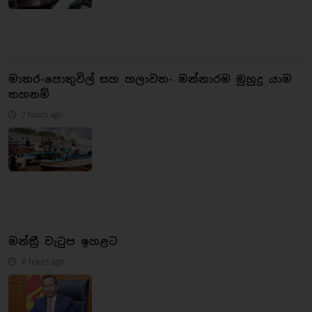
මාතර-පොතුවිල් සහ හලාවත- මන්නාරම මුහුදු යාම
තහනම්
7 hours ago
මන්ත්‍රී වැටුප ඉහළට
8 hours ago