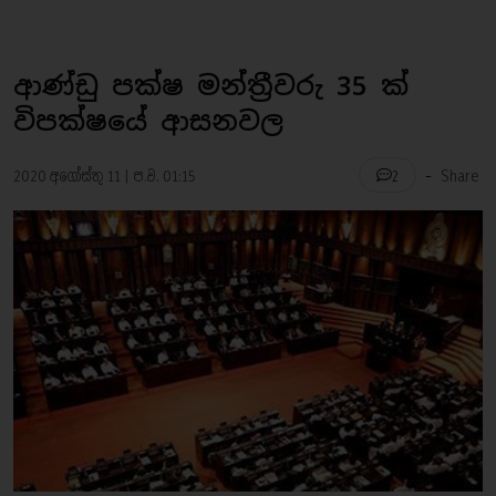
ආණ්ඩු පක්ෂ මන්ත්‍රීවරු 35 ක්
විපක්ෂයේ ආසනවල
-
2020 අගෝස්තු 11 | ප.ව. 01:15
Share
2