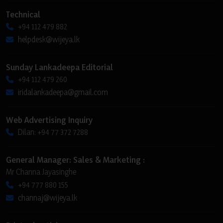
Technical
+94 112 479 882
helpdesk@wijeya.lk
Sunday Lankadeepa Editorial
+94 112 479 260
iridalankadeepa@gmail.com
Web Advertising Inquiry
Dilan: +94 77 372 7288
General Manager: Sales & Marketing :
Mr Channa Jayasinghe
+94 777 880 155
channaj@wijeya.lk