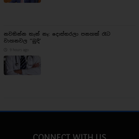
නවතින්න තැන් නෑ: දොස්තරලා පනහක් රෑට
වාහනවල ’’බුදි’
9 hours ago
CONNECT WITH US