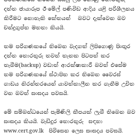
දත්ත ජායාරූප ඊ-මේල් පණිවිඩ ආදිය යළි පරිශීලනය
කිරීමට නොහැකි කේතයන් බවට දැක්වෙන බව
චන්ද්‍රගුප්ත මහතා කියයි.
තම පරිගණකයේ තිබෙන වැදගත් ලිපිගොණු පිංතූර
දත්ත තොරතුරු තවත් තැනක පිටපත් කර
තැබීම(backup) වඩාත් ආරක්ෂාකාරී බවත් එසේම
තම පරිගණකයේ ස්ථාපිත කර තිබෙන වෛරස්
ගාඩය නිරන්තරයෙන් යාවත්කාලීන කර ගැනීම උචිත
වන බවත් සංසදය පවසයි.
මේ සම්බන්ධයෙන් පැමිණිලි කීපයක් ලැබී තිබෙන බව
සංසදය කියයි. වැඩිදුර තොරතුරු සඳහා
www.cert.gov.lk
පිවිසෙන ලෙස සංසදය පවසයි.