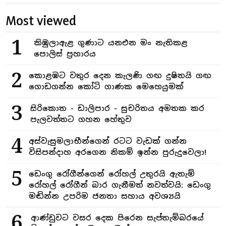
Most viewed
1
කිඹුලාඇළ ගුණාට යනඑන මං නැතිකළ
පොලිස් ප්‍රහාරය
2
කොළඹට වතුර දෙන කැලණි ගඟ දුෂිතයි ගඟ
ගොඩගන්න කෝටි ගාණක මෙහෙයුමක්
3
සිරිකොත - ඩාලිපාර - සුචරිතය අමතක කර
පැලවත්තට ගහන හේතුව
4
අස්වැසුමලාභීන්ගෙන් රටට වැඩක් ගන්න
විසිපන්දාහ අරගෙන නිකම් ඉන්න පුරුදුවෙලා!
5
ඩෙංගු රෝගීන්ගෙන් රෝහල් උතුරයි ඇතැම්
රෝහල් රෝගීන් බාර ගැනීමත් නවත්වයි: ඩෙංගු
මඬින්න උපරිම ජනතා සහාය අවශ්‍යයි
6
ආණ්ඩුවට වසර දෙක පිරෙන සැප්තැම්බරයේ