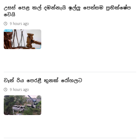
උසස් පෙළ කල් දමන්නැයි ඉල්ලූ පෙත්සම ප්‍රතික්ෂේප
වෙයි
9 hours ago
වෑන් රිය පෙරළී තුනක් රෝහලට
9 hours ago