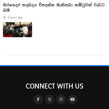
හිරගෙදර තදබදය විසදන්න මැතිසබා කමිටුවත් වැඩට
බහී
9 hours ago
CONNECT WITH US