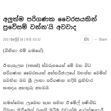
අලුත්ම පරිගණක වෛරසයකින්
ප්‍රවේසම් වන්න’යි අවවාද
-
2017 අප්‍රේල් 18 | ප.ව. 03:32
Share
2
(විනීතා එම් ගමගේ)
ඊ-තැපෑලක (email) ස්වරූපයෙන් මේ වන විට
පරිගණක වෛරසයක් අන්තර්ජාලයේ ව්‍යාප්ත වෙමින්
පවතින බව ශ්‍රී ලංකා පරිගණක හදිසි ප්‍රතිචාර
සංසදය අනතුරු අඟවයි.
තමන්වෙත ලැබෙන සැක සහිත ඊ-මේල් පණිවිඩ
විවෘත කිරීමෙන් වැළකී සිටීම වඩාත්ම ආරක්ෂාකාරී