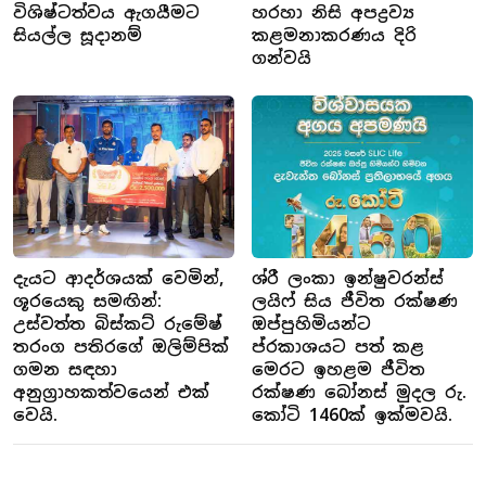
විශිෂ්ටත්වය ඇගයීමට
හරහා නිසි අපද්‍රව්‍ය
සියල්ල සූදානම්
කළමනාකරණය දිරි
ගන්වයි
දැයට ආදර්ශයක් වෙමින්,
ශ්රී ලංකා ඉන්ෂුවරන්ස්
ශූරයෙකු සමඟින්:
ලයිෆ් සිය ජීවිත රක්ෂණ
උස්වත්ත බිස්කට් රුමේෂ්
ඔප්පුහිමියන්ට
තරංග පතිරගේ ඔලිම්පික්
ප්රකාශයට පත් කළ
ගමන සඳහා
මෙරට ඉහළම ජීවිත
අනුග්‍රාහකත්වයෙන් එක්
රක්ෂණ බෝනස් මුදල රු.
වෙයි.
කෝටි 1460ක් ඉක්මවයි.