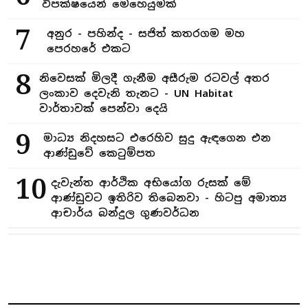
විපක්ෂයෙන් මෙහෙයුමක්
7
අනුර - පහින්ද - සජිත් කතරගම මහ
පෙරහරේ එකට
8
නිවෙසක් මිලදී ගැනීම අසීරුම රටවල් අතර
ලංකාව දෙවැනි තැනට - UN Habitat
වාර්තාවක් පෙන්වා දෙයි
9
මාධ්‍ය නිදහසට එරෙහිව සුදු ඇඳගෙන එන
ආණ්ඩුවේ කෙටුම්පත
10
දැවැන්ත ආර්ථික අභියෝග රුසක් මේ
ආණ්ඩුවට ඉතිරිව තිබෙනවා - හිටපු අමාත්‍ය
ආචාර්ය බන්දුල ගුණවර්ධන