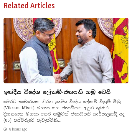
Related Articles
ඉන්දීය විදේශ ලේකම්-ජනපති හමු වෙයි
මෙරට සංචාරයක නිරත ඉන්දීය විදේශ ලේකම් වික්‍රම් මිශ්‍රී
(Vikram Misri) මහතා සහ ජනාධිපති අනුර කුමාර
දිසානායක මහතා අතර හමුවක් ජනාධිපති කාර්යාලයේදී අද
(05) පස්වරුවේ පැවැත්විණි...
8 hours ago