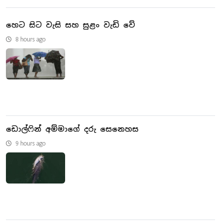
හෙට සිට වැසි සහ සුළං වැඩි වේ
8 hours ago
ඩොල්ෆින් අම්මාගේ දරු සෙනෙහස
9 hours ago