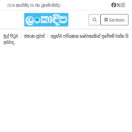
2026 අගෝස්තු 06 වන බ්‍රහස්පතින්දා
Sections
මුල් පිටුව
/
එසැණ පුවත්
/
අලුත්ම පරිගණක වෛරසයකින් ප්‍රවේසම් වන්න’යි
අවවාද..