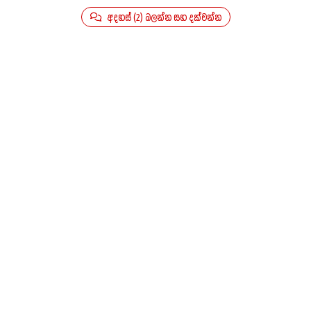
අදහස් (2) බලන්න සහ දක්වන්න