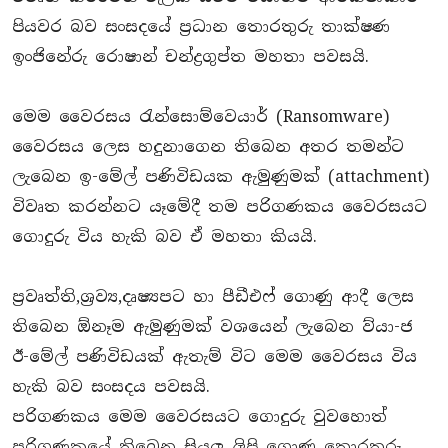
පියවර බව සංසදයේ ප්‍රධාන තොරතුරු තාක්ෂණ
ඉංජිනේරු රොෂාන් චන්ද්‍රගුප්ත මහතා පවසයි.
මෙම වෛරසය රැන්සොම්වෙයාර් (Ransomware)
වෛරසය ලෙස හදුනාගෙන තිබෙන අතර තමන්ට
ලැබෙන ඉ-මේල් පණිවිඩයක ඇමුණුමක් (attachment)
විවෘත කරන්නට යෑමේදී තම පරිගණකය වෛරසයට
ගොදුරු විය හැකි බව ඒ මහතා කියයි.
ප්‍රවෘත්ති,ශ්‍රව්‍ය,දෘෂ්‍යපට හා පීඩීඑෆ් ගොණු ආදී ලෙස
තිබෙන ඕනෑම ඇමුණුමක් වශයෙන් ලැබෙන ව්යා-ජ
ඊ-මේල් පණිවිඩයක් ඇතැම් විට මෙම වෛරසය විය
හැකි බව සංසදය පවසයි.
පරිගණකය මෙම වෛරසයට ගොදුරු වුවහොත්
පරිගණකයේ තිබෙන සියලු ලිපි ගොණු තොරතුරු