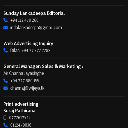
Sunday Lankadeepa Editorial
+94 112 479 260
iridalankadeepa@gmail.com
Web Advertising Inquiry
Dilan: +94 77 372 7288
General Manager: Sales & Marketing :
Mr Channa Jayasinghe
+94 777 880 155
channaj@wijeya.lk
Print advertising
Suraj Pathirana
0772617542
0112479838