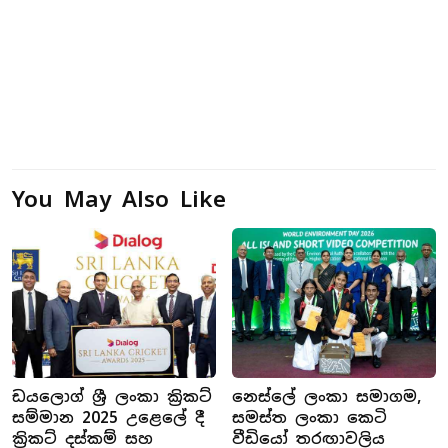
You May Also Like
ඩයලොග් ශ්‍රී ලංකා ක්‍රිකට්
නෙස්ලේ ලංකා සමාගම,
සම්මාන 2025 උළෙලේ දී
සමස්ත ලංකා කෙටි
ක්‍රිකට් දස්කම් සහ
වීඩියෝ තරඟාවලිය