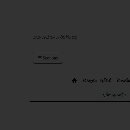
2026 අගෝස්තු 07 වන සිකුරාදා
Sections
එසැණ පුවත්
විශේ
ඉරිදා ලංකාදීප