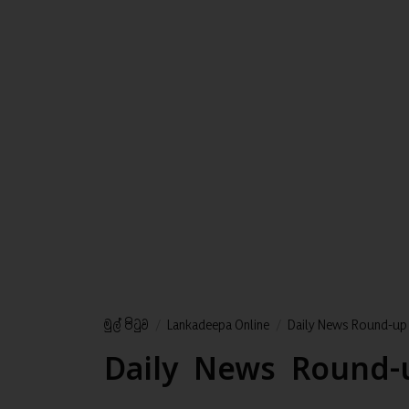
මුල් පිටුව
/
Lankadeepa Online
/
Daily News Round-up |
Daily News Round-u