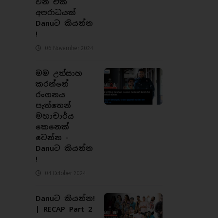
වන එක
අපරාධයක්
Danuට කියන්න
!
06 November 2024
මම උත්සාහ
කරන්නේ
රංගනය
පැත්තෙන්
මහාචාර්ය
කෙනෙක්
වෙන්න -
Danuට කියන්න
!
04 October 2024
Danuට කියන්න!
| RECAP Part 2