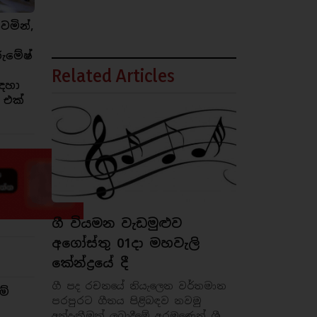
ෙමින්,
රුමේෂ්
Related Articles
ඳහා
 එක්
ගී වියමන වැඩමුළුව
අගෝස්තු 01දා මහවැලි
කේන්ද්‍රයේ දී
ගී පද රචනයේ නියැලෙන වර්තමාන
ම්
පරපුරට ගීතය පිළිබඳව නවමු
අත්දැකීමක් ලබාදීමේ අරමුණෙන් ශ්‍රී