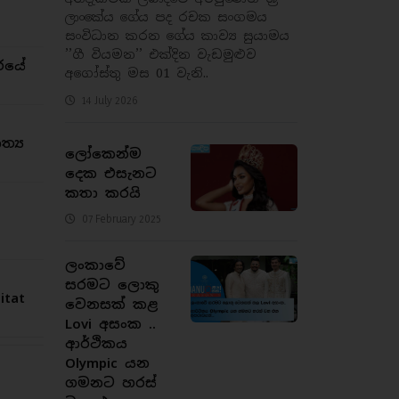
ලාංකේය ගේය පද රචක සංගමය
සංවිධාන කරන ගේය කාව්‍ය සුයාමය
’’ගී වියමන’’ එක්දින වැඩමුළුව
රයේ
අගෝස්තු මස 01 වැනි..
14 July 2026
්‍ය
ලෝකෙන්ම
දෙක එසැනට
කතා කරයි
07 February 2025
ලංකාවේ
සරමට ලොකු
tat
වෙනසක් කළ
Lovi අසංක ..
ආර්ථිකය
Olympic යන
ගමනට හරස්