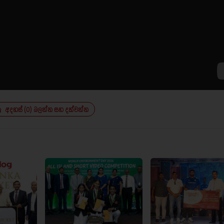
අදහස් (0) බලන්න සහ දක්වන්න