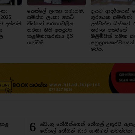
ංකා
නෙස්ලේ ලංකා සමාගම,
දැයට ආදර්ශයක් ව
 2025
සමස්ත ලංකා කෙටි
ශූරයෙකු සමඟින්:
ට් දස්කම්
වීඩියෝ තරඟාවලිය
උස්වත්ත බිස්කට් 
ය
හරහා නිසි අපද්‍රව්‍ය
තරංග පතිරගේ
ල
කළමනාකරණය දිරි
ඔලිම්පික් ගමන ස
ගන්වයි
අනුග්‍රාහකත්වයෙන්
වෙයි.
6
ිකළ
ඩෙංගු රෝගීන්ගෙන් රෝහල් උතුරයි ඇතැ
රෝහල් රෝගීන් බාර ගැනීමත් නවත්වයි: