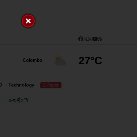
27°C
Colombo
ර
Technology
E-Paper
ලංකාදීප TV