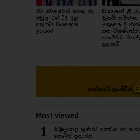
රට වෙනුවෙන් පොදු රද
ඩයලොග් ශ්‍රී ල
මඩුලු රන්-රිදී දිනූ
ක්‍රිකට් සම්මාන
පුතුන්ට ඩයලොග්
උළෙලේ දී ක්‍රික
උපහාර
සහ විශිෂ්ටත්ව
ඇගයීමට සියල්
සූදානම්
Most viewed
1
කිඹුලාඇළ ගුණාට යනඑන මං නැත
පොලිස් ප්‍රහාරය