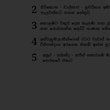
2
සිරිකොත - ඩාලිපාර - සුචරිතය 
පැලවත්තට ගහන හේතුව
3
කොළඹට වතුර දෙන කැලණි ගඟ දුෂ
ගඟ ගොඩගන්න කෝටි ගාණක මෙහ
4
අස්වැසුමලාභීන්ගෙන් රටට වැඩක් ග
විසිපන්දාහ අරගෙන නිකම් ඉන්න පුර
5
අනුර - පහින්ද - සජිත් කතරගම 
පෙරහරේ එකට