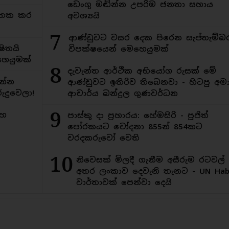
ඩෙංගු මඬින්න උපරිම ජනතා සහාය
අමතක කර
අවශ්‍යයි
7
ආණ්ඩුවට වසර දෙක පිරෙන සැප්තැම්බ
ිතයි
විපක්ෂයෙන් මෙහෙයුමක්
ෙයුමක්
8
දැවැන්ත ආර්ථික අභියෝග රුසක් මේ
න්න
ආණ්ඩුවට ඉතිරිව තිබෙනවා - හිටපු අමාත
ුදුවෙලා!
ආචාර්ය බන්දුල ගුණවර්ධන
9
මහ
පාස්කු දා ප්‍රහාරය: හේමසිරි - පූජිත්
පෝරකයට චෝදනා 855න් 854කට
වරදකරුවෝ වෙති
10
නිවෙසක් මිලදී ගැනීම අසීරුම රටවල්
අතර ලංකාව දෙවැනි තැනට - UN Habi
වාර්තාවක් පෙන්වා දෙයි