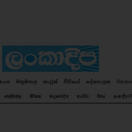
ෂාංග
මතුමහල
කාටූන්
වීඩියෝ
දේශපාලන
ව්‍යාපා
කෙළිමඬල
සිරිකත
මැදපෙරදිග
සාරවිට
විජය
ලංකාදීප FT