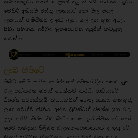
බොහෝදුරට මෙම කාලයේ අඩු වී යයි. බොහෝ දුරට
මෙහිදී අනියම් වස්තු ලාභයක් හෝ මිල මුදල්
ලාභයක් හිමිවීමට ද ඉඩ ඇත. මුල් දින තුන අපල
පීඩා සහිතයි. අර්බුද ඇතිනොවන අයුරින් කටයුතු
කරන්න.
ලාබ හිමිවේ
ඔබට මෙම සතිය ආරම්භයේ අවසන් දින හතර සුභ
ඵල අත්කරන බවක් පෙන්නුම් කරයි. රැකියාවේ
විශේෂ වෙනස්කම් කීපයකටත් හේතු යෙදේ. තනතුරු
ලාභ මෙන්ම රැකියා අහිමි වූවන්ටත් විශේෂ සුභ ඵල
උදා කරයි. වරින් වර බාධා ගෙන දුන් විවාහයට හෝ
ප්‍රේම සබඳතා පිළිබඳ බලාපොරොත්තුවක් ද ඉටු වේ.
නිතර හමුවන හිතවතකු ගෙන් වාසි කීපයක් ද