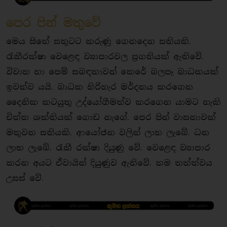
පෙර පින් මතුවේ
මෙය සිතේ සතුටට කරුණු ගෙනදෙන සතියකි.
රැකීරක්ෂා වෙළෙඳ ව්‍යාපාරවල ප්‍රගතියක් ඇතිවේ.
විවාහ හා පෙම් සබඳතාවන් කෙරේ බලපෑ බාධකයක්
ඉවත්ව යයි. බාධක හිරිහැර මර්දනය කරගෙන
දෛනික කටයුතු උද්යෝගීමත්ව කරගෙන යාමට හැකි
චිත්ත ශක්තියක් ගොඩ නැගේ. පෙර පින් වාසනාවක්
මතුවන සතියකි. ආයෝජන වලින් ලාභ ලැබේ. ධන
ලාභ ලැබේ. රැකී රක්ෂා දියුණු වේ. වෙළෙඳ ව්‍යාපාර
කරන අයට ඒවායින් දියුණුව ඇතිවේ. තම තත්ත්වය
උසස් වේ.