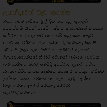
උනන්දුවෙන් වැඩ කරන්න
ඔබට මෙම සතියේ මුල් දින පහ තුළ ශුභදායි
වෙනස්කම් රැසක් සිදුවේ. දුෂ්කර තත්ත්වයන් කීපයක්
සාර්ථක කර ගැනීමට පහසුකම් සැලසෙයි. සතුට
සොම්නස වර්ධනයවන අයුරින් වැඩකටයුතු සිදුවේ.
යම් යම් මුදල් ලාභ හිමිවන පසුබිමක් සැකසේ.
බලාපොරොත්තුවෙන් සිටි බොහෝ කටයුතු සාර්ථක
කර ගැනීමට ඔබට මෙහිදී අවස්ථාව ලැබේ. එනිසා
ඔබගේ ජීවිතය ජය ගැනීමට වෙහෙසී කටයුතු කිරීමට
උත්සාහ ගන්න. අවසන් දින දෙක ගැටලු ප්‍රශ්න
මතුනොවන අයුරින් කටයුතු කිරීමට
සැලකිලිමත්වන්න.