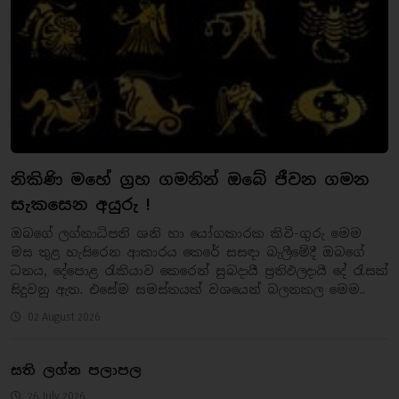
නිකිණි මහේ ග්‍රහ ගමනින් ඔබේ ජීවන ගමන
සැකසෙන අයුරු !
ඔබගේ ලග්නාධිපති ශනි හා යෝගකාරක කිවි-ගුරු මෙම
මස තුළ හැසිරෙන ආකාරය කෙරේ සසඳා බැලීමේදී ඔබගේ
ධනය, දේපොළ රැකියාව කෙරෙන් සුබදායී ප්‍රතිඵලදායී දේ රැසක්
සිදුවනු ඇත. එසේම සමස්තයක් වශයෙන් බලනකල මෙම..
02 August 2026
සති ලග්න පලාපල
26 July 2026