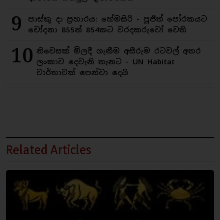
9
පාස්කු දා ප්‍රහාරය: හේමසිරි - පූජිත් පෝරකයට
චෝදනා 855න් 854කට වරදකරුවෝ වෙති
10
නිවෙසක් මිලදී ගැනීම අසීරුම රටවල් අතර
ලංකාව දෙවැනි තැනට - UN Habitat
වාර්තාවක් පෙන්වා දෙයි
Related Articles