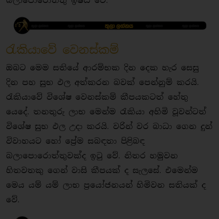
බලාපොරොත්තු ඉෂ්ඨ වේ.
රැකියාවේ වෙනස්කම්
ඔබට මෙම සතියේ ආරම්භක දින දෙක හැර සෙසු
දින පහ සුභ ඵල අත්කරන බවක් පෙන්නුම් කරයි.
රැකියාවේ විශේෂ වෙනස්කම් කීපයකටත් හේතු
යෙදේ. තනතුරු ලාභ මෙන්ම රැකියා අහිමි වූවන්ටත්
විශේෂ සුභ ඵල උදා කරයි. වරින් වර බාධා ගෙන දුන්
විවාහයට හෝ ප්‍රේම සබඳතා පිළිබඳ
බලාපොරොත්තුවක්ද ඉටු වේ. නිතර හමුවන
හිතවතකු ගෙන් වාසි කීපයක් ද සැලසේ. එමෙන්ම
මෙය යම් යම් ලාභ ප්‍රයෝජනයන් හිමිවන සතියක් ද
වේ.