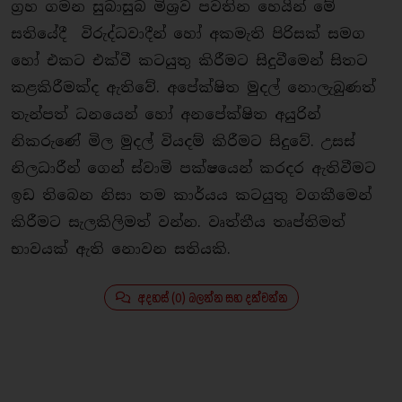
ග්‍රහ ගමන සුබාසුබ මිශ්‍රව පවතින හෙයින් මේ
සතියේදී විරුද්ධවාදීන් හෝ අකමැති පිරිසක් සමග
හෝ එකට එක්වී කටයුතු කිරීමට සිදුවීමෙන් සිතට
කළකිරීමක්ද ඇතිවේ. අපේක්ෂිත මුදල් නොලැබුණත්
තැන්පත් ධනයෙන් හෝ අනපේක්ෂිත අයුරින්
නිකරුණේ මිල මුදල් වියදම් කිරීමට සිදුවේ. උසස්
නිලධාරීන් ගෙන් ස්වාමි පක්ෂයෙන් කරදර ඇතිවීමට
ඉඩ තිබෙන නිසා තම කාර්යය කටයුතු වගකීමෙන්
කිරීමට සැලකිලිමත් වන්න. වෘත්තීය තෘප්තිමත්
භාවයක් ඇති නොවන සතියකි.
අදහස් (0) බලන්න සහ දක්වන්න