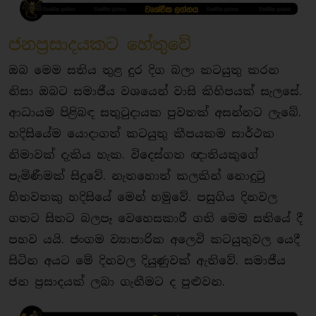
ජනප්‍රසාදයකට හේතුවේ
ඔබ මෙම සතිය තුළ දුර දිග බලා කටයුතු කරන
නිසා ඔබට සමාජීය වශයෙන් වාසි කිහිපයක් සැලසේ.
ආධායම පිළිබඳ සතුටුදායක පුවතක් අසන්නට ලැබේ.
හදිසියේම යොදාගත් කටයුතු කීපයකම සාර්ථක
නිමාවක් දැකිය හැක. විදෙස්ගත ඥාතියකුගේ
පැමිණීමක් සිදුවේ. නැතහොත් කලකින් නොදුටු
හිතවතකු හදිසියේ මෙන් හමුවේ. පසුගිය දිනවල
ගතට සිතට බලපෑ වෙහෙසකාරී ගති මෙම සතියේ දී
පහව යයි. ජංගම ව්‍යාපාරික අලෙවි කටයුතුවල යෙදී
සිටින අයට මේ දිනවල දියුණුවක් ඇතිවේ. සමාජීය
ජන ප්‍රසාදයක් ලබා ගැනීමට ද පුළුවන.