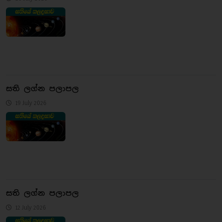
සති ලග්න පලාපල
19 July 2026
සති ලග්න පලාපල
12 July 2026