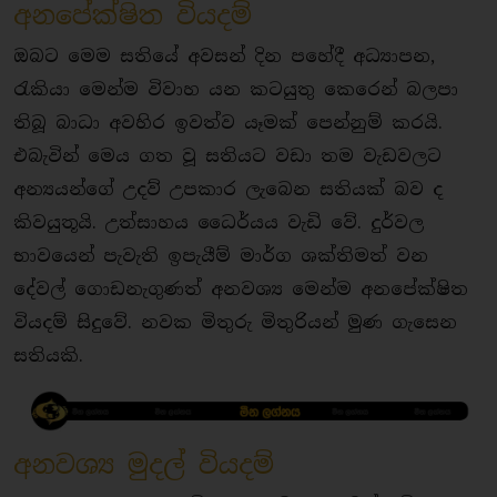
අනපේක්ෂිත වියදම්
ඔබට මෙම සතියේ අවසන් දින පහේදී අධ්‍යාපන,
රැකියා මෙන්ම විවාහ යන කටයුතු කෙරෙන් බලපා
තිබූ බාධා අවහිර ඉවත්ව යෑමක් පෙන්නුම් කරයි.
එබැවින් මෙය ගත වූ සතියට වඩා තම වැඩවලට
අන්‍යයන්ගේ උදව් උපකාර ලැබෙන සතියක් බව ද
කිවයුතූයි. උත්සාහය ධෛර්යය වැඩි වේ. දුර්වල
භාවයෙන් පැවැති ඉපැයීම් මාර්ග ශක්තිමත් වන
දේවල් ගොඩනැගුණත් අනවශ්‍ය මෙන්ම අනපේක්ෂිත
වියදම් සිදුවේ. නවක මිතුරු මිතුරියන් මුණ ගැසෙන
සතියකි.
අනවශ්‍ය මුදල් වියදම්