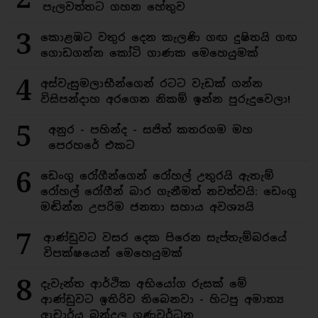
පැලවත්තට ගහන හේතුව
3
කොළඹට වතුර දෙන කැලණි ගඟ දුෂිතයි ගඟ
ගොඩගන්න කෝටි ගාණක මෙහෙයුමක්
4
අස්වැසුමලාභීන්ගෙන් රටට වැඩක් ගන්න
විසිපන්දාහ අරගෙන නිකම් ඉන්න පුරුදුවෙලා!
5
අනුර - පහින්ද - සජිත් කතරගම මහ
පෙරහරේ එකට
6
ඩෙංගු රෝගීන්ගෙන් රෝහල් උතුරයි ඇතැම්
රෝහල් රෝගීන් බාර ගැනීමත් නවත්වයි: ඩෙංගු
මඬින්න උපරිම ජනතා සහාය අවශ්‍යයි
7
ආණ්ඩුවට වසර දෙක පිරෙන සැප්තැම්බරයේ
විපක්ෂයෙන් මෙහෙයුමක්
8
දැවැන්ත ආර්ථික අභියෝග රුසක් මේ
ආණ්ඩුවට ඉතිරිව තිබෙනවා - හිටපු අමාත්‍ය
ආචාර්ය බන්දුල ගුණවර්ධන