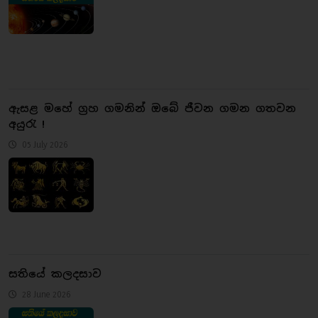
ඇසළ මහේ ග්‍රහ ගමනින් ඔබේ ජීවන ගමන ගතවන
අයුරැ !
05 July 2026
සතියේ කලදසාව
28 June 2026