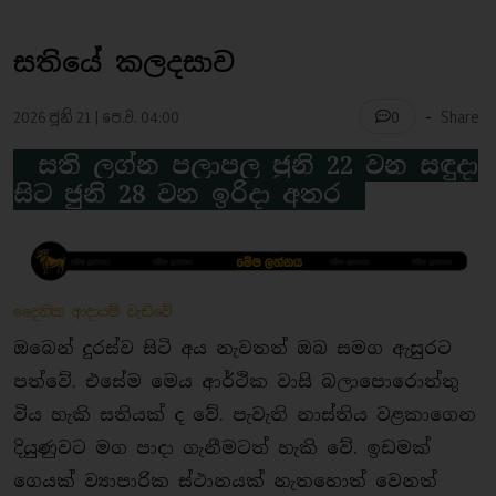
සතියේ කලදසාව
-
2026 ජූනි 21 | පෙ.ව. 04:00
Share
0
සති ලග්න පලාපල ජුනි 22 වන සඳුදා
සිට ජුනි 28 වන ඉරිදා අතර
දෛනික ආදායම් වැඩිවේ
ඔබෙන් දුරස්ව සිටි අය නැවතත් ඔබ සමග ඇසුරට
පත්වේ. එසේම මෙය ආර්ථික වාසි බලාපොරොත්තු
විය හැකි සතියක් ද වේ. පැවැති නාස්තිය වළකාගෙන
දියුණුවට මග පාදා ගැනීමටත් හැකි වේ. ඉඩමක්
ගෙයක් ව්‍යාපාරික ස්ථානයක් නැතහොත් වෙනත්