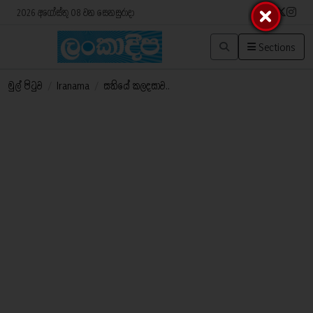
2026 අගෝස්තු 08 වන සෙනසුරාදා
Sections
මුල් පිටුව
/
Iranama
/
සතියේ කලදසාව..