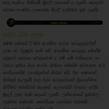
කළ හැකිය. කිසියම් මුදල් ලාභයක් ද ලැබේ. ගෙදරට
අවශ්‍ය භාණ්ඩ උපකරණ මිලදී ගැනීමට ඉඩ ලැබේ.
හදිසි ධන ලාභ
මෙම සතියේ දී ඔබ ආරම්භ කරන කටයුතුවලින්
ලාභ හා දියුණුව ඇති වේ. ආගමික කටයුතු මෙන්ම
පවුලේ යහපත වෙනුවෙන් ද යම් යම් පරිත්‍යාග හා
ධනය ශ්‍රමය වැය කරයි. රැකියා මෙන්ම අධ්‍යාපන ආදී
කාර්යයන්හි උනන්දුවෙන් නිරත වේ. දින ගණනක්
තිස්සේ සැලසුම් කළ වැඩ කටයුත්තක් ක්‍රියාත්මක
කිරීමට අවස්ථාව සැලසේ. ලොතරැයි වාසනා හදිසි
මුදල් ලාභ වැනි දෙයක් ලැබේ. උත්සාහයේ ප්‍රතිඵල
ලැබෙන සතියකි. ධෛර්යය උනන්දුව වැඩිවේ.