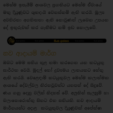
මෙන්ම ඉපැයීම් අංශවල ප්‍රගතියට මෙන්ම ඒවායේ
මතු දියුණුවට ශුභදායි වෙනස්කම් ඇති කරයි. මූල්‍ය
අවහිරතා අගහිඟතා ඇති නොවුණත් ලැබෙන උපයන
දේ ඉතුරුවක් කර ගැනීමට නම් ඉඩ නොලැබේ.
නව ආදායම් මාර්ග
ඔබට මෙම සතිය තුළ තමා කරගෙන යන කටයුතු
සාර්ථක වෙයි. මුදල් හෝ ද්‍රව්‍යමය ලාභයකට හේතු
ඇති කරයි. වෙළෙඳාම් කටයුතුවල මෙන්ම කලාත්මක
අංශයේ දේවල්වල නිරතවූවන්ට යහපත් දේ සිදුවේ.
ණය ගනු දෙනු වලින් නිදහස් වේ. අලුතින් සැලසුම් හා
බලාපොරොත්තු සිතට එන සතියකි. නව ආදායම්
මාර්ගයන්ට අදාළ කටයුතුවල දියුණුවක් අපේක්ෂා