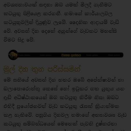
අවශ්‍යතාවයක් සඳහා ඔබ යමක් මිලදී ගැනීමට
කටයුතු පිළියෙළ කරගනී. තමාගේ කාර්යාලවල
කටයුතුවලින් දියුණුව ලැබේ. දෛනික ආදායම් වැඩි
වේ. අවසන් දින දෙකේ අනුන්ගේ වැඩකට මහන්සි
වීමට සිදු වේ.
මුල් දින තුන පරිස්සමින්
මේ සතියේ අවසන් දින හතර ඔබේ අපේක්ෂාවන් හා
බලාපොරොත්තු කෙසේ හෝ ඉටුකර ගත යුතුය යන
දැඩි අධිෂ්ඨානයෙන් ඔබ කටයුතු කිරීම නිසා ඔබට
එහිදී ප්‍රයෝජනවත් වැඩ කටයුතු රැසක් ක්‍රියාත්මක
කළ හැකිවේ. පසුගිය දිනවල තමාගේ අත්‍යාවශ්‍ය වැඩ
කටයුතු සම්බන්ධයෙන් මෙතෙක් පැවති දුෂ්කරතා