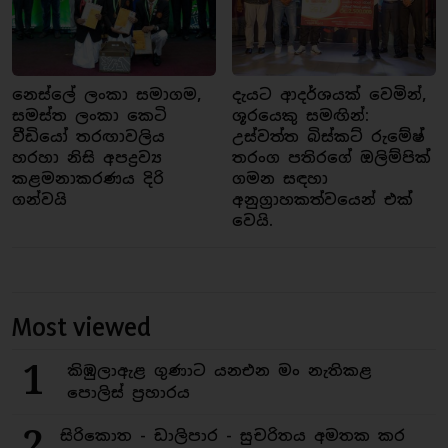
නෙස්ලේ ලංකා සමාගම,
දැයට ආදර්ශයක් වෙමින්,
සමස්ත ලංකා කෙටි
ශූරයෙකු සමඟින්:
වීඩියෝ තරඟාවලිය
උස්වත්ත බිස්කට් රුමේෂ්
හරහා නිසි අපද්‍රව්‍ය
තරංග පතිරගේ ඔලිම්පික්
කළමනාකරණය දිරි
ගමන සඳහා
ගන්වයි
අනුග්‍රාහකත්වයෙන් එක්
වෙයි.
Most viewed
1
කිඹුලාඇළ ගුණාට යනඑන මං නැතිකළ
පොලිස් ප්‍රහාරය
2
සිරිකොත - ඩාලිපාර - සුචරිතය අමතක කර