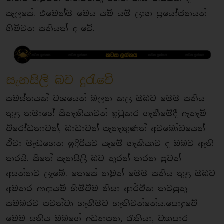
සැලසේ. එමෙන්ම මෙය යම් යම් ලාභ ප්‍රයෝජනයන්
හිමිවන සතියක් ද වේ.
සැනසිලි බව දුරැවේ
සමස්තයක් වශයෙන් බලන කල ඔබට මෙම සතිය
තුළ තමාගේ සිතැඟියාවන් ඉටුකර ගැනීමේදී ඇතැම්
විරෝධතාවන්, බාධාවන් පැනැඟුණත් අවබෝධයෙන්
ඒවා මැඬගෙන ඉදිරියට යෑමේ හැකියාව ද ඔබට ඇති
කරයි. සිතේ සැනසිලි බව තුරන් කරන පුවත්
අසන්නට ලැබේ. කෙසේ නමුත් මෙම සතිය තුළ ඔබට
අමතර ආදායම් හිමිවීම නිසා ආර්ථික කටයුතු
සමබරව පවත්වා ගැනීමට හැකිවන්නේය.පොදුවේ
මෙම සතිය ඔබගේ අධ්‍යාපන, රැකියා, ව්‍යාපාර