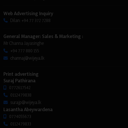
Web Advertising Inquiry
Dilan: +94 77 372 7288
General Manager: Sales & Marketing :
Mr Channa Jayasinghe
+94 777 880 155
channaj@wijeya.lk
Print advertising
Suraj Pathirana
0772617542
0112479838
surajp@wijeya.lk
Lasantha Abeywardena
0774055673
0112479833