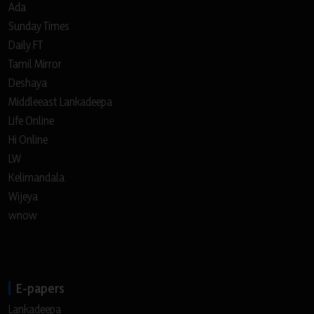
Ada
Sunday Times
Daily FT
Tamil Mirror
Deshaya
Middleeast Lankadeepa
Life Online
Hi Online
LW
Kelimandala
Wijeya
wnow
E-papers
Lankadeepa