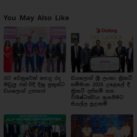
You May Also Like
රට වෙනුවෙන් පොදු රද
ඩයලොග් ශ්‍රී ලංකා ක්‍රිකට්
මඩුලු රන්-රිදී දිනූ පුතුන්ට
සම්මාන 2025 උළෙලේ දී
ඩයලොග් උපහාර
ක්‍රිකට් දස්කම් සහ
විශිෂ්ටත්වය ඇගයීමට
සියල්ල සූදානම්