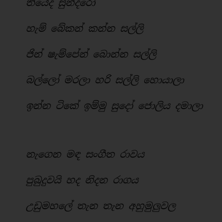
තියේද සුන්දරෝ
හැම් බේකන් කන්න සල්ලි
ජින් ෂැම්පේන් බොන්න සල්ලි
බල්ලෝ මරලා හරි සල්ලි හොයාලා
ඉන්න ටිකේ ඉම්මු සුදෝ ජොලිය දමාලා
නැගෙන මඳ සංගීත රාවය
පුබුදුවයි හද නිදන රාගය
උඩුමහලේ තැන තැන අහුමුලුවල