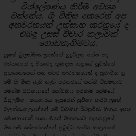
විශ්ලේෂණය කිරීම අවශ්‍ය
වන්නේය. ගී විනිස කෙරෙන් අප
අනවරතයන් උත්සාහ කරනුයේ ද
එබඳු උසස් විචාර කලාවක්
ගොඩනැගීමටය.
ලූෂන් බුලත්සිංහලයන්ගේ සුදුර්ලභ ගේය පද
රචනයෙන් ද විශාරද ගුණදාස කපුගේ සූරීන්ගේ
සුගායනයෙන් සහ ස්වර සංරචනයෙන් ද සුරංජිත වූ
මේ ගී මිණ ඇති නැති පරතරයේ පන්ති විසමතාව
මෙන්ම පීඩතයාගේ සෝචනීය ඉරණම ප්‍රේමයේ
විප්‍රලම්භ ශෘංගාරය ඇසුරෙන් සුවිශද කරයි.ලූෂන්
බුලත්සිංහලයන්ගේ මේ ධ්වනිතාර්ථපූර්ණ ගීතය අසන
මොහොතක් පාසා මගේ මතකයට නැගෙනුයේ
මහගම සේකරයන්ගේ ප්‍රබුද්ධ කාව්‍ය සංග්‍රහයයි.