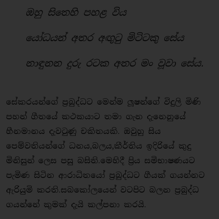
ඔහු සිතෙහි පහළ විය
යෝධයන් අතර අඟුටු මිටිටකු සේය
නාඳුනන දුරු රටක අතර මං වූවා සේය.
සේකරයන්ගේ ප්‍රබුද්ධට මෙන්ම ලූෂන්ගේ විදුලි මිණි
පහන් ගීතයේ කථකයාට තමා ගැන දැනෙනුයේ
හීනමානය දැවටුණු චකිතයකි. ඔවුහු සිය
පෙම්වතියන්ගේ ධනය,බලය,කීර්තිය ඉදිරියේ කුදු
මිනිසුන් ලෙස පසු බසිති.මෙහිදී ප්‍රිය සමිභාෂණයට
පැමිණ සිටින ආරාධිතයෝ ප්‍රබුද්ධට ගීයක් ගයන්නට
ඇරියුමි කරති.සබකෝලයෙන් වටපිට බලන ප්‍රබුද්ධ
ගයන්නේ කුමක් දැයි කල්පනා කරයි.