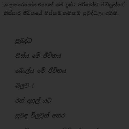
කලාකාරයෝය.එහෙත් මේ දුෂ්ට මරිමෝඩ මිනිසුන්ගේ
නිස්සාර ජීවිතයේ හිස්කම,තනිකම ප්‍රබුද්ධලා දකිති.
ප්‍රබුද්ධ
හිස්ය මේ ජීවිතය
බොල්ය මේ ජීවිතය
බලව !
රන් දුහුල් යට
සුවඳ විලවුන් අතර