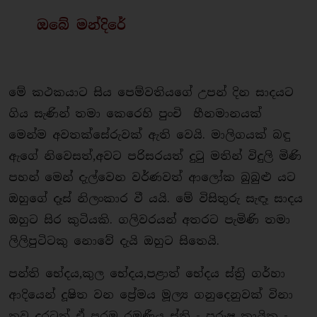
ඔබේ මන්දිරේ
මේ කථකයාට සිය පෙම්වතියගේ උපන් දින සාදයට
ගිය සැණින් තමා කෙරෙහි පුංචි හීනමානයක්
මෙන්ම අවතක්සේරුවක් ඇති වෙයි. මාලිගයක් බඳු
ඇගේ නිවෙසත්,අවට පරිසරයත් දුටු මතින් විදුලි මිණි
පහන් මෙන් දැල්වෙන වර්ණවත් ආලෝක බුබුළු යට
ඔහුගේ දෑස් නිලංකාර වී යයි. මේ විසිතුරු සැඳෑ සාදය
ඔහුට සිර කුටියකි. ගලිවරයන් අතරට පැමිණි තමා
ලිලිපුටිටකු නොවේ දැයි ඔහුට සිතෙයි.
පන්ති⁣ භේදය,කුල භේදය,පළාත් භේදය ස්ත්‍රි ගර්හා
ආදියෙන් දූෂිත වන ප්‍රේමය මූල්‍ය ගනුදෙනුවක් විනා
තව දුරටත් ඒ පරම රමණීය ස්ත්‍රි - පුරුෂ කායික -