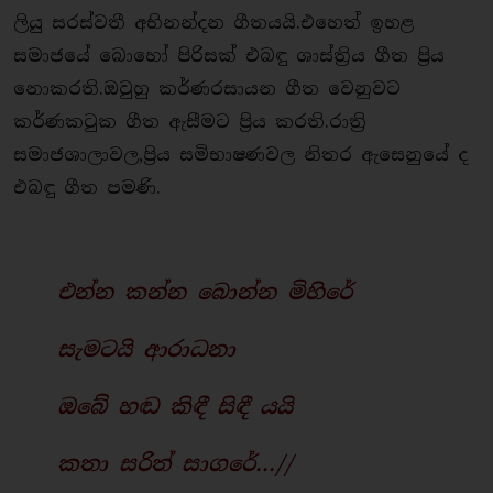
ලියු සරස්වතී අභිනන්දන ගීතයයි.එහෙත් ඉහළ
සමාජයේ බොහෝ පිරිසක් එබඳු ශාස්ත්‍රිය ගීත ප්‍රිය
නොකරති.ඔවුහු කර්ණරසායන ගීත වෙනුවට
කර්ණකටුක ගීත ඇසීමට ප්‍රිය කරති.රාත්‍රි
සමාජශාලාවල,ප්‍රිය සමිභාෂණවල නිතර ඇසෙනුයේ ද
එබඳු ගීත පමණි.
එන්න කන්න බොන්න මිහිරේ
සැමටයි ආරාධනා
ඔබේ හඬ කිඳී සිඳී යයි
කතා සරිත් සාගරේ...//