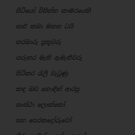
සිටියෝ විසිත්ත කාමරයෙහි
කළු කබා මහත ටයි
තරබාරු ප්‍රභූවරු
ගරුතර මැති ඇමැතිවරු
පිටිකර රැලි වැටුණු
කඳ බඩ හොඳින් ආරපු
සංස්ථා ලොක්කෝ
සහ පෙරකදෝරුවෝ