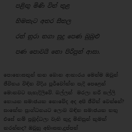
පළිඟු මිණි විත් තුළ
හිමකැට අතර සීතල
රත් නුරා නගා සුදු පෙණ බුබුළු
පණ පොවයි නො පිරිපුන් ආසා.
පොහොසතුන් කන බොන ආකාරය මෙන්ම ඔවුන්
ජීවිතය විඳින විදිය පූර්වෝක්ත පැදි පෙ⁣ළෙන්
මොනවට පැහැදිලිවේ. බල්ලන් මරලා හරි සල්ලි
හොයන සමාජයක නොවේද අද අපි ජීවිත් වෙන්නේ?
සංකේත ප්‍රාග්ධනයට ලොබ බඳින සමාජයක තතු
එසේ නම් ප්‍රබුද්ධලා වැනි කුදු මිනිසුන් කුමක්
කරන්නද? ඔවුහු අහිංසක,දුප්පත්