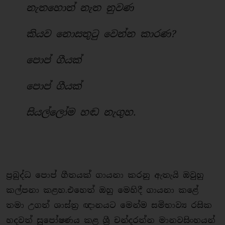
නැතහොත් නැත නුවණ
කියව නොසතුටු වෙන්න කාරණ?
පොප් ගීයක්
පොප් ගීයක්
සියල්ලෝම හඬ නැගුහ.
ප්‍රබුද්ධ පොප් ගීතයක් ගායනා කරනු ඇතැයි ඔවුහු
කල්පනා කළහ.එහෙත් ඔහු මෙහිදී ගායනා කළේ
තමා උගත් ශාස්ත්‍ර ඥානයට මෙන්ම සමිභාව්‍ය රසික
හදවත් සුපෝෂණය කළ ශ්‍රී චන්දරත්න මානවසිංහයන්