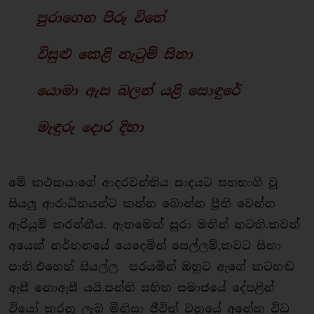
පුරාගෙන පිරූ විතේ
විසුළු කෙළි නැටුම් සිනා
යොමා ඇස බලන් යළි සොඳුරේ
මැඳුරු දොර දිහා
මේ කථකයාගේ ආදරවන්තිය සාදයට සහභාගි වූ
සියලු ආරාධිතයන්ට කන්න බොන්න ප්‍රීති වෙන්න
ඇරියුමි කරන්නීය. ඇතමෙක් සුරා මතින් නටති.තවත්
අයෙක් නර්තනයේ යෙදෙමින් සෙල්ලම්,කවට සිනා
පාති.එහෙත් සියල්ල පරයමින් ඔහුට ඇගේ කටහඬ
ඇසී නොඇසී යයි.පන්ති සහිත සමාජයේ දේපළින්
වියෝ කරනු ලැබ මිනිසා ජීවිත් වනුයේ අනේක විධ