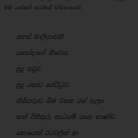
එහි යන්නේ තරමක් චකිතයෙනි.
අහස් මාලිගාවකි
යසෝදාගේ නිවෙස.
සුදු පවුර
සුදු යකඩ ගේට්ටුව.
කිරිගරුඬ බිම වසන රන් පලස
නන් විසිතුරු කැටයම් ගෘහ භාණ්ඩ
නොයෙක් රටවලින් ආ