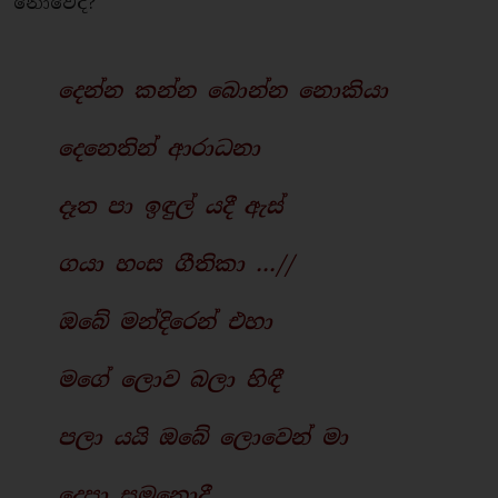
නොවේද?
දෙන්න කන්න බොන්න නොකියා
දෙනෙතින් ආරාධනා
දෑත පා ඉඳුල් යදී ඇස්
ගයා හංස ගීතිකා ...//
ඔබේ මන්දිරෙන් එහා
මගේ ලොව බලා හිඳී
පලා යයි ඔබේ ලොවෙන් මා
දෙපා සමුනොදී