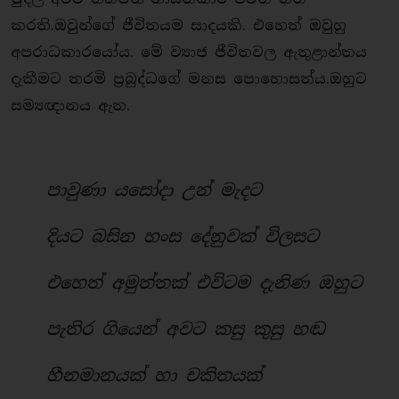
කරති.ඔවුන්ගේ ජීවිතයම සාදයකි. එහෙත් ඔවුහු
අපරාධකාරයෝය. මේ ව්‍යාජ ජීවිතවල ඇතුළාන්තය
දැකීමට තරමි ප්‍රබුද්ධගේ මනස පොහොසත්ය.ඔහුට
සම්‍යඥානය ඇත.
පාවුණා යසෝදා උන් මැදට
දියට බසින හංස දේනුවක් විලසට
එහෙත් අමුත්තක් එවිටම දැනිණ ඔහුට
පැතිර ගියෙන් අවට කසු කුසු හඬ
හීනමානයක් හා චකිතයක්