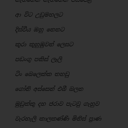
ආ විට උඩුමහලට
දිස්වීය ඔහු නෙතට
කුරා කුහුඹුවන් ලෙසට
පඩංගු පකිස් ලෑලි
ටිං බෙලෙක්ක තහඩු
ගෝනි අස්සෙන් එබී බලන
මුඩුක්කු දහ ජරාව පැටවු ගැහුව
වැරහැලි කාලකණ්ණි මිනිස් ප්‍රාණ