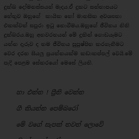
දුක්ඛ දෝමනස්සයන් මැදය.ඒ දුකට සන්තාපයට
හේතුව ඔහුගේ කායික හෝ මානසික අවශ්‍යතා
එකක්වත් සපුරා ඉටු නොවීමය.ඔහුගේ ජීවිතය නිති
දුක්බරය.ඔහු අනවරතයන් මේ දුකින් ගොඩයෑමට
යත්න දැරූව ද තම ජීවිතය සුපුෂ්පිත කරගැනීමට
වෙර දරන සියලු ප්‍රයත්නයක්ම කඩාකප්පල් වෙයි.මේ
පැදි පෙළම සේකරයෝ මෙසේ ලියති.
හා එන්න ! ප්‍රීති වෙන්න
ගී කියන්න පෙම්බරෝ
මේ වගේ සැපක් තවත් ලොවේ