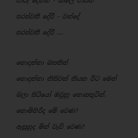
චාරු දේහනී - කමල වාසිනී
සරස්වතී දේවී - වන්දේ
සරස්වතී දේවී ....
නොදන්නා බසකින්
නොදන්නා කිසිවක් කියන විට මෙන්
බලා සිටියෝ ඔවුහු නොසතුටින්.
නොමිහිරිද මේ වෙණ?
ඇසූහුද මින් වැඩි වෙණ?