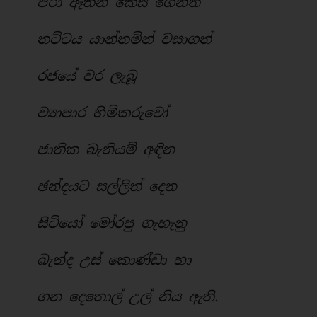
පීරා ඈතින් කෙස් ගෙනත්
තට්ටය යාන්තමින් වසාගත්
රජයේ වර ලැබූ
ව්‍යාපාර හිමිකරුවෝ
ජාතික බැනියම් අඳින
ඡන්දයට සල්ලිත් දෙන
සිටියෝ මෝරපු ගැහැනු
බැන්ද උස් කොණ්ඩා හා
ගන දෙතොල් උල් නිය ඇති.