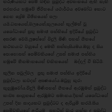
තරුණියකට පෙම් බඳින ප්‍රබුද්ධ අවසානයේ ඇති නැති
පරතරය හමුවේ ජීවිතයේ යථාර්ථය අවබෝධ කොට
ගෙන ප්‍රේම විජිතයෙන් පලා
යයි.ධනයෙන්,බලයෙන්,කුලයෙන් කුල්මත් වූ
යශෝධාගේ ප්‍රභූ සමාජ පන්තියේ ඉදිරියේ ප්‍රබුද්ධ
අසරණ වෙයි.ලූෂන්ගේ විදුලි මිණි පහන් ගීතයේ
කථකයාට වනුයේ ද මෙකී සන්තෑසියමය.ඔහු ද සිය
පොහොසත් පෙමිවතියගේ උසස් සමාජ පන්තිය
හමුවේ හීනමානයෙන් චකිතයෙන් ඔද්දල් වී සිටියි.
කුලීන පවුල්වල ප්‍රභූ සමාජ පන්තිය ඉදිරියේ
ප්‍රබුද්ධලා කවදත් අසණයෝය.ඔවුහු කුරා
කුහුඹුවෝය.විදුලි මිණිපහන් ගීතයේ ඇරඹුමත් ප්‍රබුද්ධ
කාව්‍ය සංග්‍රහයේ ඇරඹුමට සමානය.දිනක් යශෝධාගේ
උපන් දින සාදයකට ප්‍රබුද්ධට ද ඇරියුමි කරයි.සිය
පෙමිවතියගේ ඇරියුම සතුටින් බාර ගත්ත ද ප්‍රබුද්ධ