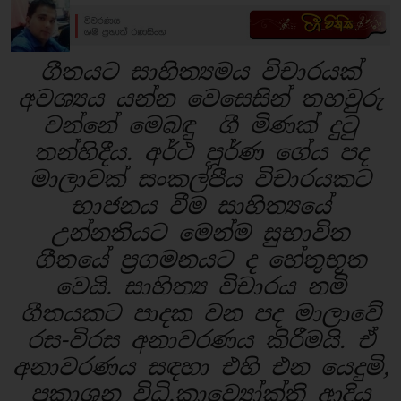
ගීතයට සාහිත්‍යමය විචාරයක්
අවශ්‍යය යන්න වෙසෙසින් තහවුරු
වන්නේ මෙබඳු ගී මිණක් දුටු
තන්හිදීය. අර්ථ පූර්ණ ගේය පද
මාලාවක් සංකල්පීය විචාරයකට
භාජනය වීම සාහිත්‍යයේ
උන්නතියට මෙන්ම සුභාවිත
ගීතයේ ප්‍රගමනයට ද හේතුභූත
වෙයි. සාහිත්‍ය විචාරය නමි
ගීතයකට පාදක වන පද මාලාවේ
රස-විරස අනාවරණය කිරීමයි. ඒ
අනාවරණය සඳහා එහි එන යෙදුමි,
ප්‍රකාශන විධි,කාව්‍යෝක්ති ආදිය