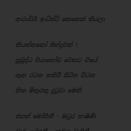
ආරංචියි ආටිස්ටි කෙනෙක් කියලා
කියන්නකෝ සින්දුවක් !
ප්‍රබුද්ධ පියානෝව වෙතට ගියේ
ඈත රටක තනිවී සිටින විටක
හිත මිතුරකු දුටුවා මෙනි.
ජගන් මෝහිනී - මධුර භාෂිණී