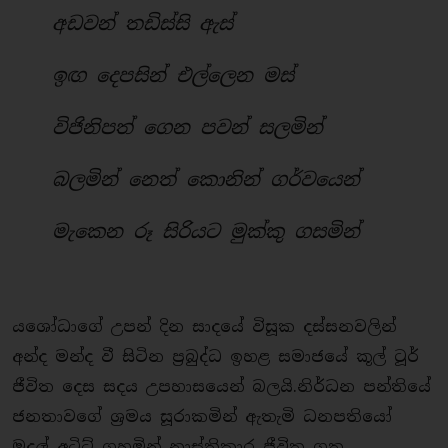
අඩවන් තඩිස්සි ඇස්
ඉඟ දෙපසින් එල්ලෙන මස්
විජිනිපත් ගෙන පවන් සලමින්
බලමින් නෙත් කොනින් ගර්වයෙන්
මැකෙන රූ සිරියට මුක්කු ගසමින්
යශෝධාගේ උපන් දින සාදයේ විසූක දස්සනවලින්
අන්ද මන්ද වී සිටින ප්‍රබුද්ධ ඉහළ සමාජයේ කූල් ටූර්
ජීවිත දෙස සදය උපහාසයෙන් බලයි.නිර්ධන පන්තියේ
ජනතාවගේ ශ්‍රමය සූරාකමින් ඇතැමි ධනපතියෝ
මුදල් අටිට් ගහමින් නාස්තිකාර ජීවිත ගත