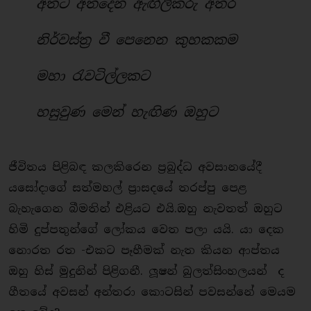
අතට අතදෙන ඇඟිලිකරු අතර
නිර්වස්ත්‍ර වී පෙනෙන කුහකකම
මහා රැවටිල්ලකට
හසුවුණ මෙන් හැඟිණ ඔහුට
ජීවිතය පිළිබඳ කලකිරෙන ප්‍රබුද්ධ අවසානයේදී
යසෝදාගේ සත්මහල් ප්‍රාසදයේ තරප්පු පෙළ
බැහැගෙන බීමතින් එළියට එයි.ඔහු නැවතත් ඔහුට
හිමි දුප්පතුන්ගේ ලෝකය වෙත පලා යයි. යා දෙක
නොරත රත -එකට පෑහීමක් නැත කියන ආප්තය
ඔහු හිස් මුදුනින් පිළිගනී. ලූෂන් බුලත්සිංහලයන් ද
ගීතයේ අවසන් අන්තරා කොටසින් පවසන්නේ මෙයම