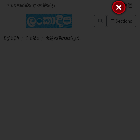
2026 අගෝස්තු 07 වන සිකුරාදා
Sections
මුල් පිටුව
/
ගී විනිස
/
විදුලි මිණිපහන් දැවී..