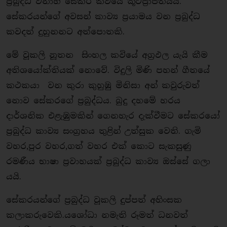
ප්‍රබුද්ධ වනාහී සේකර කවියේ කූටප්‍රාප්තියයි.
සේකරයන්ගේ අවසන් කාව්‍ය ප්‍රයාමය වන ප්‍රබුද්ධ
කවදත් දුහුනනට අත්පොතකි.
මේ වූකලි නූතන සිංහල කවියේ අග්‍රඵල යැයි කීම
අතිශයෝක්තියක් නොවේ. විදුලි මිණි පහන් ගීතයේ
කථකයා වන කුරා කුහුඹු මිනිසා අන් කවුරුවත්
නොව සේකරගේ ප්‍රබුද්ධය. බුදු දහමේ හරය
දාර්ශනික එළැඹුමකින් ගෙනහැර දැක්වීමට සේකරයෝ
ප්‍රබුද්ධ කාව්‍ය සංග්‍රහය තුළින් උත්සුක වෙති. ගැමි
වහර,පුර වහර,ගත් වහර එක් කොට සැකසුණු
රමණීය භාෂා ප්‍රවාහයක් ප්‍රබුද්ධ කාව්‍ය ඔස්සේ ගලා
යයි.
සේකරයන්ගේ ප්‍රබුද්ධ වූකලි දුප්පත් අහිංසක
කලාකරුවෙකි.යශෝධා නමැති රූමත් ධනවත්