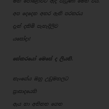
මහ පොළොවට ඇද වැටුණා මෙන් විය.
අප දෙදෙන අතර ඇති පරතරය
දැන් දකිමි පැහැදිලිව
යසෝදා!
සේකරයෝ මෙසේ ද ලියති.
නැංගේය ඔහු උඩුමහලට
ප්‍රාසාදයෙහි
ඇය හා අතිනත ගෙන