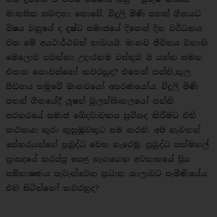
මානසික සබඳතා නොවේ. විදුලි මිණි පහන් ගීතයට
විෂය වනුයේ ද දුෂ්ට සමාජයේ දිනෙන් දින වර්ධනය
වන මේ අයථාර්ථවත් භාවයයි. මානව ජීවිතය වනාහි
මෙලොව පවත්නා උදාරතම වස්තුව යි යන්න සමඟ
එකඟ නොවන්නෝ කවරහුද? එහෙත් පන්ති,කුල
පීඩනය හමුවේ මානවයෝ අසරණයෝය. විදුලි මිණි
පහන් ගීතයේදී ලූෂන් බුලත්සිංහලයෝ පන්ති
පරතරයේ සමාජ ඛේදවාචකය සුවිශද කිරීමට එහි
කථකයා කුරා කුහුඹුවකුට සම කරති. අපි නැවතත්
සේකරයන්ගේ ප්‍රබුද්ධ වෙත හැරෙමු. ප්‍රබුද්ධ සත්මහල්
ප්‍රාසදයේ තරප්පු පෙළ නැගගෙන අවසානයේ ප්‍රිය
සම්භාෂණය පැවැත්වෙන ප්‍රධාන ශාලාවට පැමිණියේය.
එහි සිටින්නෝ කවරහුද?