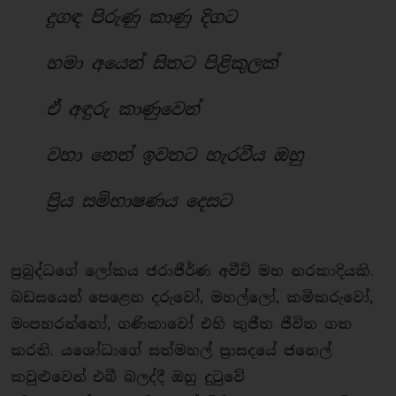
දුගඳ පිරුණු කාණු දිගට
හමා අයෙන් සිතට පිළිකුලක්
ඒ අඳුරු කාණුවෙන්
වහා නෙත් ඉවතට හැරවීය ඔහු
ප්‍රිය සමිභාෂණය දෙසට
ප්‍රබුද්ධගේ ලෝකය ජරාජීර්ණ අවීචි මහ නරකාදියකි.
බඩසයෙන් පෙ⁣ළෙන දරුවෝ, මහල්ලෝ, කමිකරුවෝ,
මංපහරන්නෝ, ගණිකාවෝ එහි කුජීත ජීවිත ගත
කරති. යශෝධාගේ සත්මහල් ප්‍රාසදයේ ජනෙල්
කවුළුවෙන් එබී බලද්දී ඔහු දුටුවේ