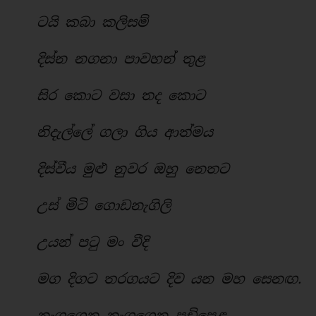
ටයි කබා කලිසම්
දිස්න නගනා පාවහන් තුළ
සිර කොට වසා තද කොට
නිදැල්ලේ ගලා ගිය ආත්මය
දිස්වීය මුළු නුවර ඔහු නෙතට
උස් මිටි ගොඩනැගිලි
උයන් පටු මං වීදි
මග දිගට තරගයට දිව යන මහ සෙනඟ.
නැගගෙන නැගගෙන පඩිපෙළ