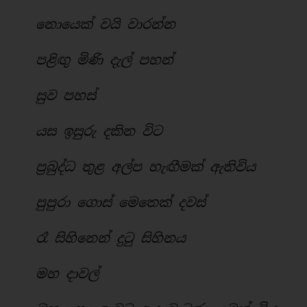
නොයෙක් වයි වාරන්න
පළිඟු මිණි දැල් පහන්
සුව පහස්
යස ඉසුරු දකින විට
ප්‍රබුද්ධ තුළ අල්ප හැඟීමක් ඇතිවිය
පුපුරා ගොස් මෙතෙක් දවස්
රෑ සිහිනෙන් දුටු සිහිනය
මහ දාවල්