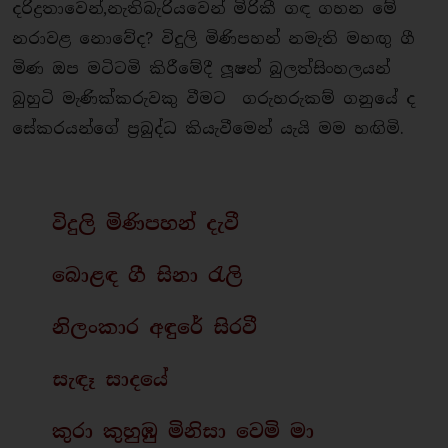
දරිද්‍රතාවෙන්,නැතිබැරියවෙන් මිරිකී ගඳ ගහන මේ
නරාවළ නොවේද? විදුලි මිණිපහන් නමැති මහඟු ගී
මිණ ඔප මටිටමි කිරීමේදී ලූෂන් බුලත්සිංහලයන්
බුහුටි මැණික්කරුවකු වීමට ගරුහරුකම් ගනුයේ ද
සේකරයන්ගේ ප්‍රබුද්ධ කියැවීමෙන් යැයි මම හඟිමි.
විදුලි මිණිපහන් දැවී
බොළඳ ගී සිනා රැලි
නිලංකාර අඳුරේ සිරවී
සැඳෑ සාදයේ
කුරා කුහුඹු මිනිසා වෙමි මා