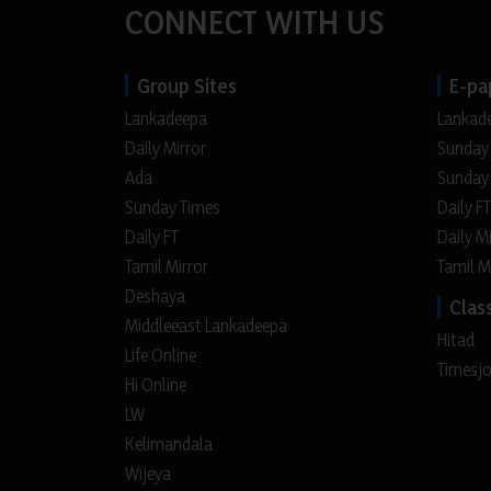
CONNECT WITH US
Group Sites
E-pa
Lankadeepa
Lankad
Daily Mirror
Sunday
Ada
Sunday
Sunday Times
Daily FT
Daily FT
Daily M
Tamil Mirror
Tamil M
Deshaya
Class
Middleeast Lankadeepa
Hitad
Life Online
Timesj
Hi Online
LW
Kelimandala
Wijeya