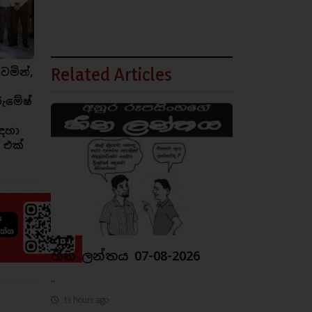
Related Articles
ෙමින්,
රුමේෂ්
ඳහා
 එක්
හීන ලන්තය 07-08-2026
..
13 hours ago