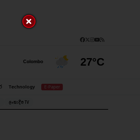
27°C
Colombo
ර
Technology
E-Paper
ලංකාදීප TV