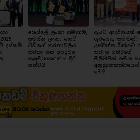
ංකා
නෙස්ලේ ලංකා සමාගම,
දැයට ආදර්ශයක් ව
 2025
සමස්ත ලංකා කෙටි
ශූරයෙකු සමඟින්:
ට් දස්කම්
වීඩියෝ තරඟාවලිය
උස්වත්ත බිස්කට් 
ය
හරහා නිසි අපද්‍රව්‍ය
තරංග පතිරගේ
ල
කළමනාකරණය දිරි
ඔලිම්පික් ගමන ස
ගන්වයි
අනුග්‍රාහකත්වයෙන්
වෙයි.