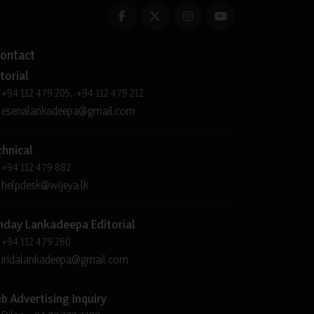
ontact
torial
+94 112 479 205, +94 112 479 212
esenalankadeepa@gmail.com
chnical
+94 112 479 882
helpdesk@wijeya.lk
nday Lankadeepa Editorial
+94 112 479 260
iridalankadeepa@gmail.com
b Advertising Inquiry