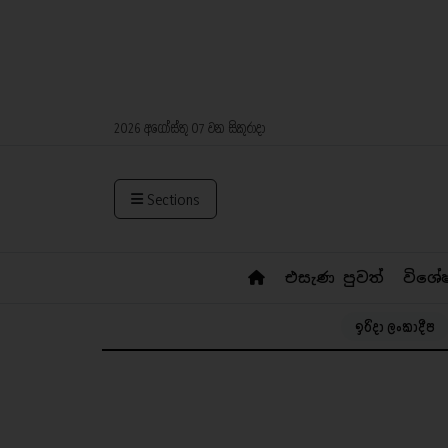
2026 අගෝස්තු 07 වන සිකුරාදා
Sections
එසැණ පුවත්
විශේ
ඉරිදා ලංකාදීප