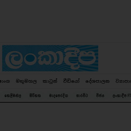
ෂාංග
මතුමහල
කාටූන්
වීඩියෝ
දේශපාලන
ව්‍යාපා
කෙළිමඬල
සිරිකත
මැදපෙරදිග
සාරවිට
විජය
ලංකාදීප FT