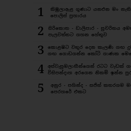
1
කිඹුලාඇළ ගුණාට යනඑන මං නැත
පොලිස් ප්‍රහාරය
2
සිරිකොත - ඩාලිපාර - සුචරිතය 
පැලවත්තට ගහන හේතුව
3
කොළඹට වතුර දෙන කැලණි ගඟ දුෂ
ගඟ ගොඩගන්න කෝටි ගාණක මෙහ
4
අස්වැසුමලාභීන්ගෙන් රටට වැඩක් ග
විසිපන්දාහ අරගෙන නිකම් ඉන්න පුර
5
අනුර - පහින්ද - සජිත් කතරගම 
පෙරහරේ එකට