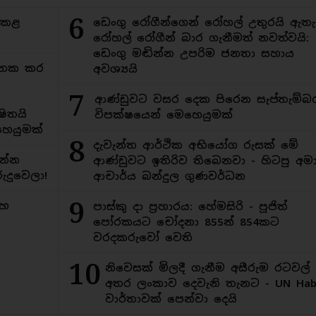
6
ිකළ
ඩෙංගු රෝගීන්ගෙන් රෝහල් උතුරයි ඇතැ
රෝහල් රෝගීන් බාර ගැනීමත් නවත්වයි:
ඩෙංගු මඬින්න උපරිම ජනතා සහාය
අමතක කර
අවශ්‍යයි
7
ආණ්ඩුවට වසර දෙක පිරෙන සැප්තැම්බ
ිතයි
විපක්ෂයෙන් මෙහෙයුමක්
ෙයුමක්
8
දැවැන්ත ආර්ථික අභියෝග රුසක් මේ
න්න
ආණ්ඩුවට ඉතිරිව තිබෙනවා - හිටපු අමාත
ුදුවෙලා!
ආචාර්ය බන්දුල ගුණවර්ධන
9
මහ
පාස්කු දා ප්‍රහාරය: හේමසිරි - පූජිත්
පෝරකයට චෝදනා 855න් 854කට
වරදකරුවෝ වෙති
10
නිවෙසක් මිලදී ගැනීම අසීරුම රටවල්
අතර ලංකාව දෙවැනි තැනට - UN Habi
වාර්තාවක් පෙන්වා දෙයි