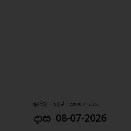
මුල් පිටුව
/
කාටූන්
/
දාස 08-07-2026..
දාස 08-07-2026