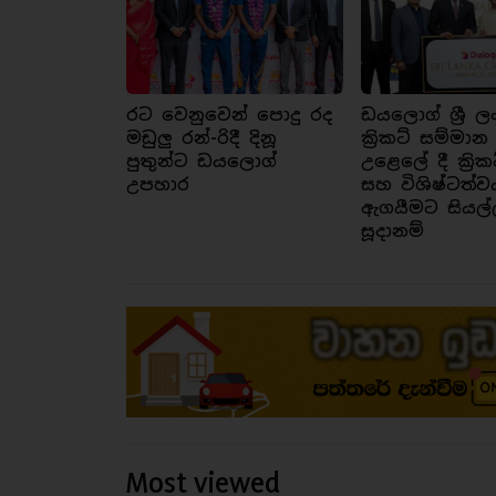
රට වෙනුවෙන් පොදු රද
ඩයලොග් ශ්‍රී ල
මඩුලු රන්-රිදී දිනූ
ක්‍රිකට් සම්මාන
පුතුන්ට ඩයලොග්
උළෙලේ දී ක්‍රික
උපහාර
සහ විශිෂ්ටත්ව
ඇගයීමට සියල්
සූදානම්
Most viewed