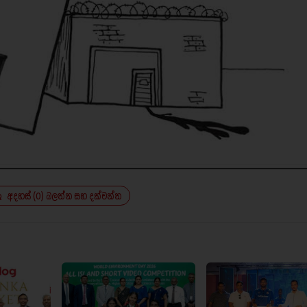
අදහස් (0) බලන්න සහ දක්වන්න