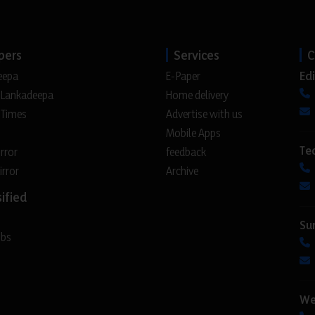
pers
Services
C
Edi
eepa
E-Paper
 Lankadeepa
Home delivery
 Times
Advertise with us
Mobile Apps
Te
irror
feedback
irror
Archive
ified
Su
obs
We